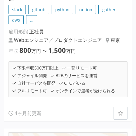
slack
github
python
notion
gather
aws
…
雇用形態
正社員
Webエンジニア／プロダクトエンジニア
東京
800
1,500
年収
万円
〜
万円
下限年収500万円以上
一部リモート可
アジャイル開発
B2Bのサービスを運営
自社サービスを開発
CTOがいる
フルリモート可
オンラインで選考が受けられる
4ヶ月前更新