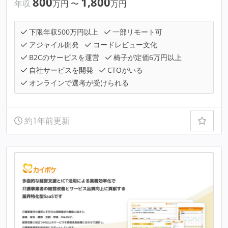
800
1,800
年収
万円
〜
万円
下限年収500万円以上
一部リモート可
アジャイル開発
コードレビュー文化
B2Cのサービスを運営
椅子が定価6万円以上
自社サービスを開発
CTOがいる
オンラインで選考が受けられる
約1年前更新