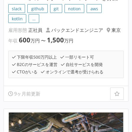
slack
github
git
notion
aws
kotlin
…
雇用形態
正社員
バックエンドエンジニア
東京
600
1,500
年収
万円
〜
万円
下限年収500万円以上
一部リモート可
B2Cのサービスを運営
自社サービスを開発
CTOがいる
オンラインで選考が受けられる
9ヶ月前更新