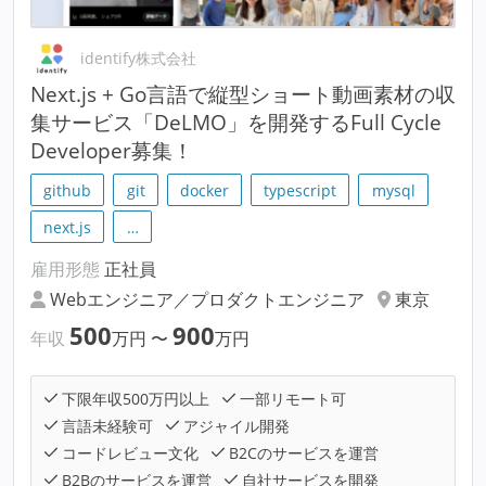
identify株式会社
Next.js + Go言語で縦型ショート動画素材の収
集サービス「DeLMO」を開発するFull Cycle
Developer募集！
github
git
docker
typescript
mysql
next.js
…
雇用形態
正社員
Webエンジニア／プロダクトエンジニア
東京
500
900
年収
万円
〜
万円
下限年収500万円以上
一部リモート可
言語未経験可
アジャイル開発
コードレビュー文化
B2Cのサービスを運営
B2Bのサービスを運営
自社サービスを開発