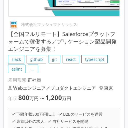
株式会社マッシュマトリックス
【全国フルリモート】Salesforceプラットフ
ォームで稼働するアプリケーション製品開発
エンジニアを募集！
slack
github
git
react
typescript
eslint
…
雇用形態
正社員
Webエンジニア／プロダクトエンジニア
東京
800
1,200
年収
万円
〜
万円
下限年収500万円以上
B2Bのサービスを運営
東京以外の求人
自社サービスを開発