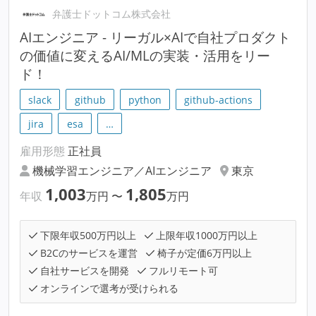
弁護士ドットコム株式会社
AIエンジニア - リーガル×AIで自社プロダクト
の価値に変えるAI/MLの実装・活用をリー
ド！
slack
github
python
github-actions
jira
esa
…
雇用形態
正社員
機械学習エンジニア／AIエンジニア
東京
1,003
1,805
年収
万円
〜
万円
下限年収500万円以上
上限年収1000万円以上
B2Cのサービスを運営
椅子が定価6万円以上
自社サービスを開発
フルリモート可
オンラインで選考が受けられる