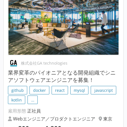
株式会社GA technologies
業界変革のパイオニアとなる開発組織でシニ
アソフトウェアエンジニアを募集！
github
docker
react
mysql
javascript
kotlin
…
雇用形態
正社員
Webエンジニア／プロダクトエンジニア
東京