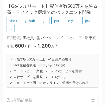
【Go/フルリモート】配信者数500万人を誇る
高トラフィック環境でのバックエンド開発
slack
github
git
perl
mysql
jira
…
雇用形態
正社員
バックエンドエンジニア
東京
600
1,200
年収
万円
〜
万円
下限年収500万円以上
言語未経験可
SIer在籍者歓迎
アジャイル開発
コードレビュー文化
B2Cのサービスを運営
自社サービスを開発
CTOがいる
フルリモート可
オンラインで選考が受けられる
2年弱前更新