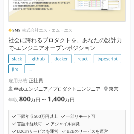
株式会社エス・エム・エス
社会に誇れるプロダクトを、あなたの設計力
で-エンジニアオープンポジション
slack
github
docker
react
typescript
jira
…
雇用形態
正社員
Webエンジニア／プロダクトエンジニア
東京
800
1,400
年収
万円
〜
万円
下限年収500万円以上
一部リモート可
言語未経験可
アジャイル開発
B2Cのサービスを運営
B2Bのサービスを運営