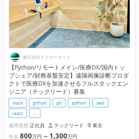
株式会社ドクターネット
【Python/リモートメイン/医療DX/国内トッ
プシェア/財務基盤安定】遠隔画像診断プロダ
クトで医療DXを加速させるフルスタックエン
ジニア（テックリード）募集
slack
github
git
python
aws
react
…
雇用形態
正社員
テックリード
東京
800
1,300
年収
万円
〜
万円