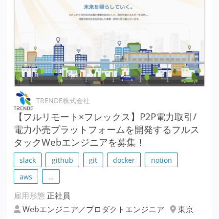
TRENDE株式会社
【フルリモート×フレックス】P2P電⼒取引/
電⼒小売プラットフォームを開発するフルス
タックWebエンジニアを募集！
slack
github
git
docker
notion
aws
…
雇用形態
正社員
Webエンジニア／プロダクトエンジニア
東京