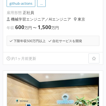
github-actions
…
雇用形態
正社員
機械学習エンジニア／AIエンジニア
東京
600
1,500
年収
万円
〜
万円
下限年収500万円以上
自社サービスを開発
約1ヶ月前更新