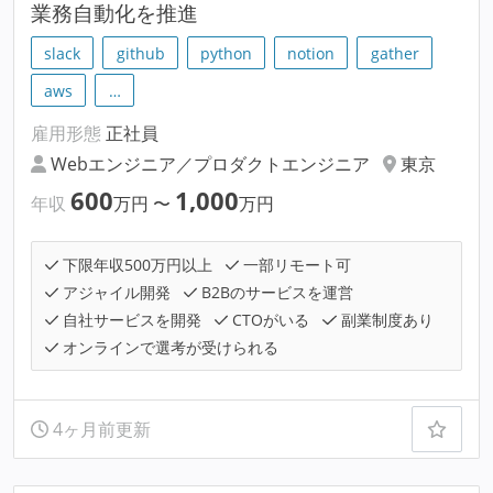
業務自動化を推進
slack
github
python
notion
gather
aws
…
雇用形態
正社員
Webエンジニア／プロダクトエンジニア
東京
600
1,000
年収
万円
〜
万円
下限年収500万円以上
一部リモート可
アジャイル開発
B2Bのサービスを運営
自社サービスを開発
CTOがいる
副業制度あり
オンラインで選考が受けられる
4ヶ月前更新