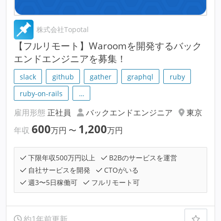
株式会社Topotal
【フルリモート】Waroomを開発するバック
エンドエンジニアを募集！
slack
github
gather
graphql
ruby
ruby-on-rails
…
雇用形態
正社員
バックエンドエンジニア
東京
600
1,200
年収
万円
〜
万円
下限年収500万円以上
B2Bのサービスを運営
自社サービスを開発
CTOがいる
週3〜5日稼働可
フルリモート可
約1年前更新