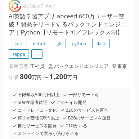
株式会社Globee
AI英語学習アプリ abceed 660万ユーザー突
破！開発をリードするバックエンドエンジニ
ア | Python【リモート可／フレックス制】
slack
github
git
python
flask
zappa
…
雇用形態
正社員
バックエンドエンジニア
東京
800
1,200
年収
万円
〜
万円
下限年収500万円以上
一部リモート可
SIer在籍者歓迎
アジャイル開発
コードレビュー文化
B2Cのサービスを運営
椅子が定価6万円以上
B2Bのサービスを運営
自社サービスを開発
CTOがいる
オンラインで選考が受けられる