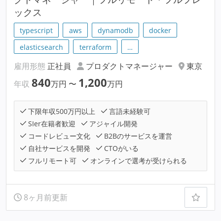
ックス
typescript
aws
dynamodb
docker
elasticsearch
terraform
…
雇用形態
正社員
プロダクトマネージャー
東京
840
1,200
年収
万円
〜
万円
下限年収500万円以上
言語未経験可
SIer在籍者歓迎
アジャイル開発
コードレビュー文化
B2Bのサービスを運営
自社サービスを開発
CTOがいる
フルリモート可
オンラインで選考が受けられる
8ヶ月前更新