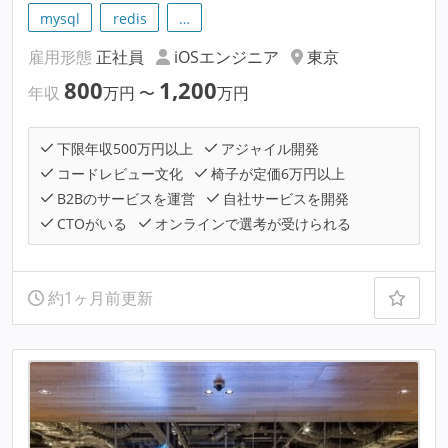
mysql
redis
…
雇用形態
正社員
iOSエンジニア
東京
800
1,200
年収
万円
〜
万円
下限年収500万円以上
アジャイル開発
コードレビュー文化
椅子が定価6万円以上
B2Bのサービスを運営
自社サービスを開発
CTOがいる
オンラインで選考が受けられる
約1ヶ月前更新