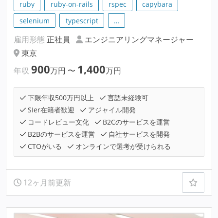
ruby
ruby-on-rails
rspec
capybara
selenium
typescript
…
雇用形態
正社員
エンジニアリングマネージャー
東京
900
1,400
年収
万円
〜
万円
下限年収500万円以上
言語未経験可
SIer在籍者歓迎
アジャイル開発
コードレビュー文化
B2Cのサービスを運営
B2Bのサービスを運営
自社サービスを開発
CTOがいる
オンラインで選考が受けられる
12ヶ月前更新