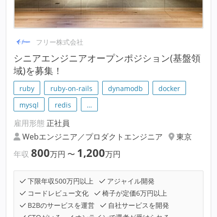
フリー株式会社
シニアエンジニアオープンポジション(基盤領
域)を募集！
ruby
ruby-on-rails
dynamodb
docker
mysql
redis
…
雇用形態
正社員
Webエンジニア／プロダクトエンジニア
東京
800
1,200
年収
万円
〜
万円
下限年収500万円以上
アジャイル開発
コードレビュー文化
椅子が定価6万円以上
B2Bのサービスを運営
自社サービスを開発