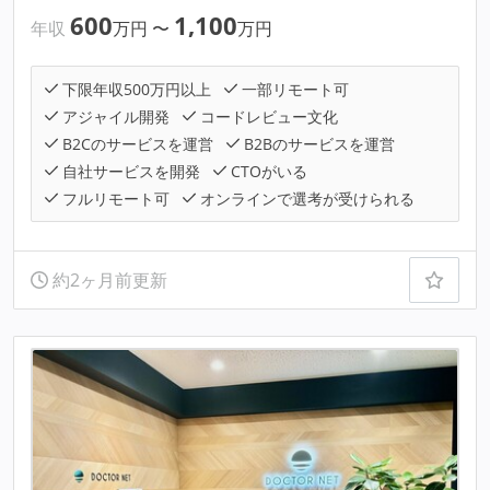
600
1,100
年収
万円
〜
万円
下限年収500万円以上
一部リモート可
アジャイル開発
コードレビュー文化
B2Cのサービスを運営
B2Bのサービスを運営
自社サービスを開発
CTOがいる
フルリモート可
オンラインで選考が受けられる
約2ヶ月前更新