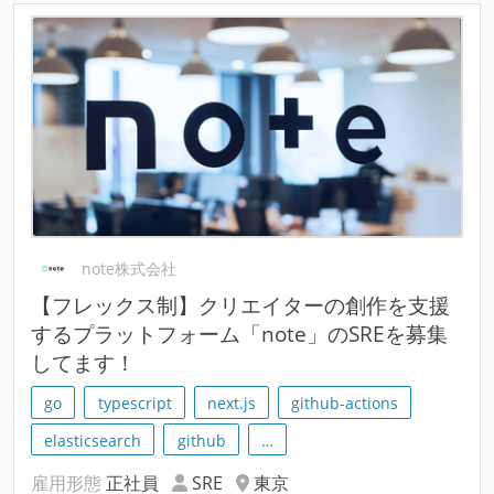
note株式会社
【フレックス制】クリエイターの創作を支援
するプラットフォーム「note」のSREを募集
してます！
go
typescript
next.js
github-actions
elasticsearch
github
…
雇用形態
正社員
SRE
東京