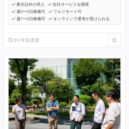
東京以外の求人
自社サービスを開発
週3〜5日稼働可
フルリモート可
週1〜2日稼働可
オンラインで選考が受けられる
約1年前更新