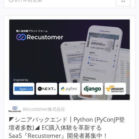
Recustomer株式会社
◤シニアバックエンド┃Python (PyConJP登
壇者多数)◢ EC購入体験を革新する
SaaS『Recustomer』開発者募集中！