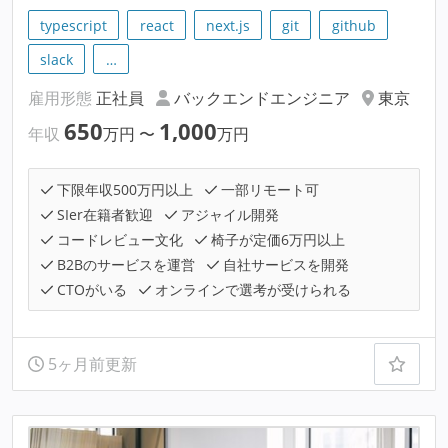
typescript
react
next.js
git
github
slack
…
雇用形態
正社員
バックエンドエンジニア
東京
650
1,000
年収
万円
〜
万円
下限年収500万円以上
一部リモート可
SIer在籍者歓迎
アジャイル開発
コードレビュー文化
椅子が定価6万円以上
B2Bのサービスを運営
自社サービスを開発
CTOがいる
オンラインで選考が受けられる
5ヶ月前更新