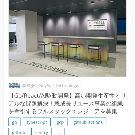
株式会社BuySell Technologies
【Go/React/AI駆動開発】高い開発生産性とリ
アルな課題解決！急成長リユース事業の組織
を牽引するフルスタックエンジニアを募集
go
typescript
gcp
github-actions
github
sentry
…