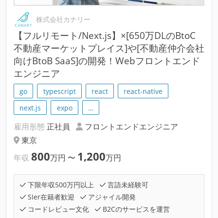
株式会社カナリー
【フルリモート/Next.js】×[650万DLのBtoC
不動産マーケットプレイス]や[不動産仲介会社
向けBtoB SaaS]の開発！Webフロントエンド
エンジニア
go
typescript
react
react-native
next.js
expo
…
雇用形態
正社員
フロントエンドエンジニア
東京
800
1,200
年収
万円
〜
万円
下限年収500万円以上
言語未経験可
SIer在籍者歓迎
アジャイル開発
コードレビュー文化
B2Cのサービスを運営