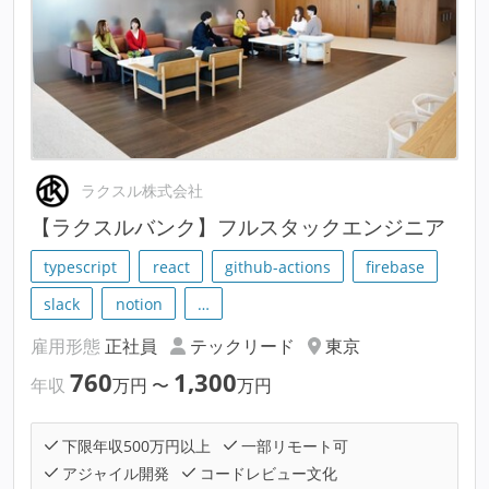
ラクスル株式会社
【ラクスルバンク】フルスタックエンジニア
typescript
react
github-actions
firebase
slack
notion
…
雇用形態
正社員
テックリード
東京
760
1,300
年収
万円
〜
万円
下限年収500万円以上
一部リモート可
アジャイル開発
コードレビュー文化