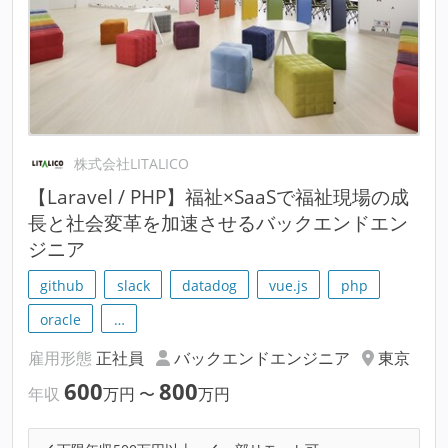
株式会社LITALICO
【Laravel / PHP】福祉×SaaSで福祉現場の成
長と社会変革を加速させるバックエンドエン
ジニア
github
slack
datadog
vue.js
php
oracle
…
雇用形態
正社員
バックエンドエンジニア
東京
600
800
年収
万円
〜
万円