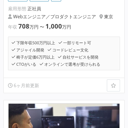
雇用形態
正社員
Webエンジニア／プロダクトエンジニア
東京
708
1,000
年収
万円
〜
万円
下限年収500万円以上
一部リモート可
アジャイル開発
コードレビュー文化
椅子が定価6万円以上
自社サービスを開発
CTOがいる
オンラインで選考が受けられる
6ヶ月前更新