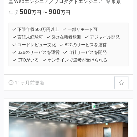
Webエンジニア／プロダクトエンジニア
東京
500
900
年収
万円
〜
万円
下限年収500万円以上
一部リモート可
言語未経験可
SIer在籍者歓迎
アジャイル開発
コードレビュー文化
B2Cのサービスを運営
B2Bのサービスを運営
自社サービスを開発
CTOがいる
オンラインで選考が受けられる
11ヶ月前更新