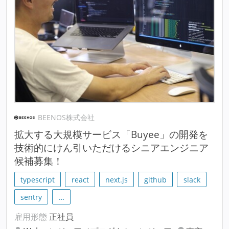
BEENOS株式会社
拡大する大規模サービス「Buyee」の開発を
技術的にけん引いただけるシニアエンジニア
候補募集！
typescript
react
next.js
github
slack
sentry
…
雇用形態
正社員