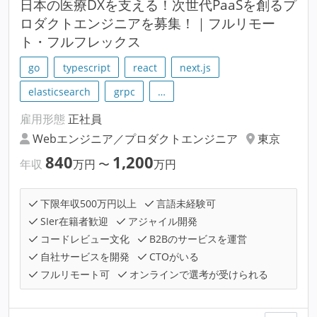
日本の医療DXを支える！次世代PaaSを創るプ
ロダクトエンジニアを募集！｜フルリモー
ト・フルフレックス
go
typescript
react
next.js
elasticsearch
grpc
…
雇用形態
正社員
Webエンジニア／プロダクトエンジニア
東京
840
1,200
年収
万円
〜
万円
下限年収500万円以上
言語未経験可
SIer在籍者歓迎
アジャイル開発
コードレビュー文化
B2Bのサービスを運営
自社サービスを開発
CTOがいる
フルリモート可
オンラインで選考が受けられる