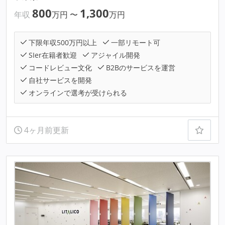
800
1,300
年収
万円
〜
万円
下限年収500万円以上
一部リモート可
SIer在籍者歓迎
アジャイル開発
コードレビュー文化
B2Bのサービスを運営
自社サービスを開発
オンラインで選考が受けられる
4ヶ月前更新