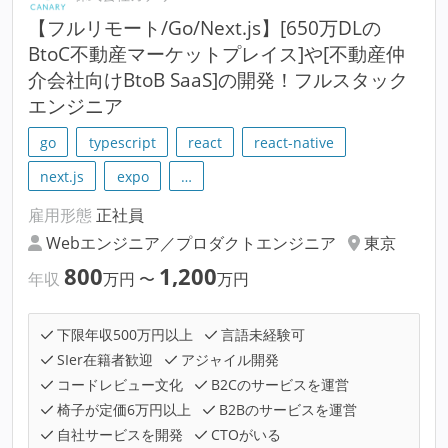
【フルリモート/Go/Next.js】[650万DLの
BtoC不動産マーケットプレイス]や[不動産仲
介会社向けBtoB SaaS]の開発！フルスタック
エンジニア
go
typescript
react
react-native
next.js
expo
…
雇用形態
正社員
Webエンジニア／プロダクトエンジニア
東京
800
1,200
年収
万円
〜
万円
下限年収500万円以上
言語未経験可
SIer在籍者歓迎
アジャイル開発
コードレビュー文化
B2Cのサービスを運営
椅子が定価6万円以上
B2Bのサービスを運営
自社サービスを開発
CTOがいる