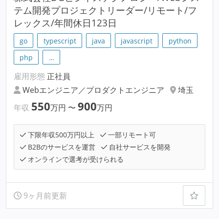
テム開発プロジェクトリーダー/リモート/フ
レックス/年間休日123日
go
typescript
java
javascript
python
php
…
雇用形態
正社員
Webエンジニア／プロダクトエンジニア
埼玉
550
900
年収
万円
〜
万円
下限年収500万円以上
一部リモート可
B2Bのサービスを運営
自社サービスを開発
オンラインで選考が受けられる
9ヶ月前更新