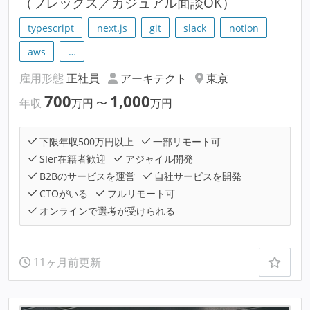
（フレックス／カジュアル面談OK）
typescript
next.js
git
slack
notion
aws
…
雇用形態
正社員
アーキテクト
東京
700
1,000
年収
万円
〜
万円
下限年収500万円以上
一部リモート可
SIer在籍者歓迎
アジャイル開発
B2Bのサービスを運営
自社サービスを開発
CTOがいる
フルリモート可
オンラインで選考が受けられる
11ヶ月前更新