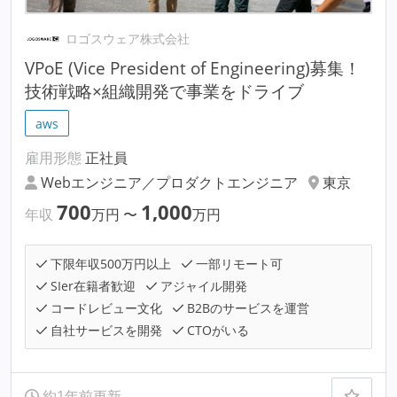
ロゴスウェア株式会社
VPoE (Vice President of Engineering)募集！
技術戦略×組織開発で事業をドライブ
aws
雇用形態
正社員
Webエンジニア／プロダクトエンジニア
東京
700
1,000
年収
万円
〜
万円
下限年収500万円以上
一部リモート可
SIer在籍者歓迎
アジャイル開発
コードレビュー文化
B2Bのサービスを運営
自社サービスを開発
CTOがいる
約1年前更新