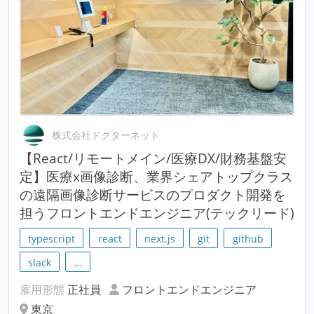
株式会社ドクターネット
【React/リモートメイン/医療DX/財務基盤安
定】医療x画像診断、業界シェアトップクラス
の遠隔画像診断サービスのプロダクト開発を
担うフロントエンドエンジニア(テックリード)
typescript
react
next.js
git
github
slack
…
雇用形態
正社員
フロントエンドエンジニア
東京