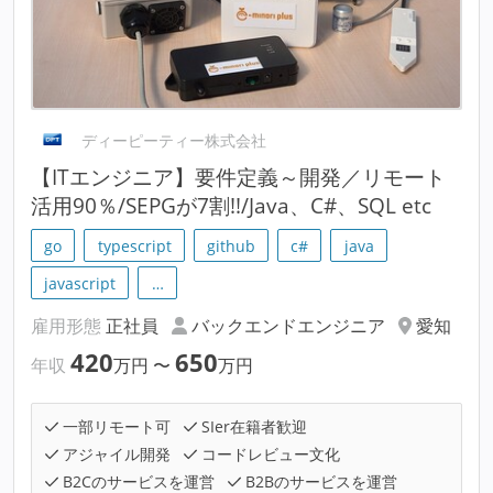
ディーピーティー株式会社
【ITエンジニア】要件定義～開発／リモート
活用90％/SEPGが7割!!/Java、C#、SQL etc
go
typescript
github
c#
java
javascript
…
雇用形態
正社員
バックエンドエンジニア
愛知
420
650
年収
万円
〜
万円
一部リモート可
SIer在籍者歓迎
アジャイル開発
コードレビュー文化
B2Cのサービスを運営
B2Bのサービスを運営