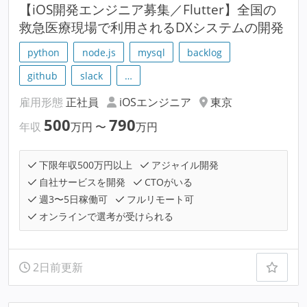
【iOS開発エンジニア募集／Flutter】全国の
救急医療現場で利用されるDXシステムの開発
python
node.js
mysql
backlog
github
slack
…
雇用形態
正社員
iOSエンジニア
東京
500
790
年収
万円
〜
万円
下限年収500万円以上
アジャイル開発
自社サービスを開発
CTOがいる
週3〜5日稼働可
フルリモート可
オンラインで選考が受けられる
2日前更新