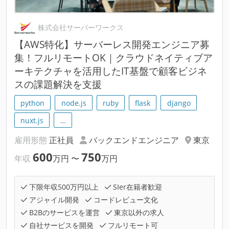
株式会社サーバーワークス
【AWS特化】サーバーレス開発エンジニア募
集！フルリモートOK｜クラウドネイティブア
ーキテクチャを活用したIT基盤で顧客ビジネ
スの課題解決を支援
python
node.js
ruby
flask
django
nuxt.js
…
雇用形態
正社員
バックエンドエンジニア
東京
600
750
年収
万円
〜
万円
下限年収500万円以上
SIer在籍者歓迎
アジャイル開発
コードレビュー文化
B2Bのサービスを運営
東京以外の求人
自社サービスを開発
フルリモート可