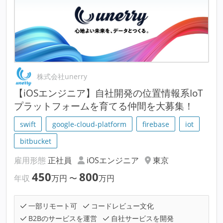
株式会社unerry
【iOSエンジニア】自社開発の位置情報系IoT
プラットフォームを育てる仲間を大募集！
swift
google-cloud-platform
firebase
iot
bitbucket
雇用形態
正社員
iOSエンジニア
東京
450
800
年収
万円
〜
万円
一部リモート可
コードレビュー文化
B2Bのサービスを運営
自社サービスを開発