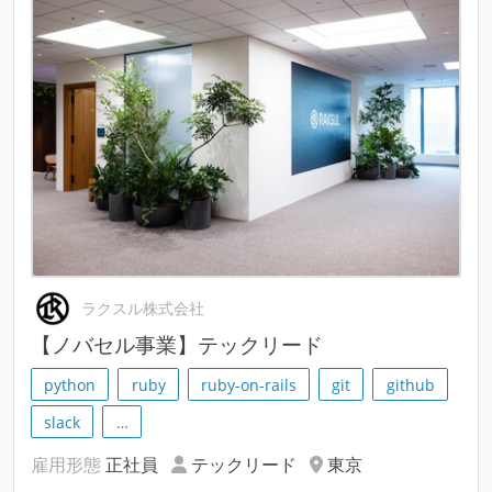
ラクスル株式会社
【ノバセル事業】テックリード
python
ruby
ruby-on-rails
git
github
slack
…
雇用形態
正社員
テックリード
東京