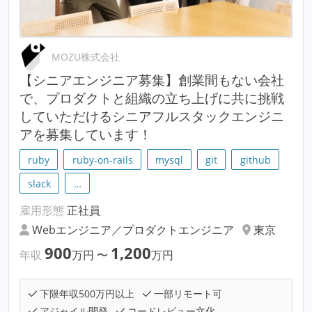
MOZU株式会社
【シニアエンジニア募集】創業間もない会社
で、プロダクトと組織の立ち上げに共に挑戦
していただけるシニアフルスタックエンジニ
アを募集しています！
ruby
ruby-on-rails
mysql
git
github
slack
…
雇用形態
正社員
Webエンジニア／プロダクトエンジニア
東京
900
1,200
年収
万円
〜
万円
下限年収500万円以上
一部リモート可
アジャイル開発
コードレビュー文化