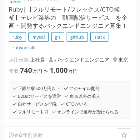
Ruby|【フルリモート/フレックス/CTO候
補】テレビ業界の「動画配信サービス」を企
画・開発するバックエンドエンジニア募集！
ruby
mysql
git
github
slack
rubyonrails
…
雇用形態
正社員
バックエンドエンジニア
東京
740
1,000
年収
万円
〜
万円
下限年収500万円以上
アジャイル開発
B2Bのサービスを運営
東京以外の求人
自社サービスを開発
CTOがいる
フルリモート可
オンラインで選考が受けられる
約2年前更新