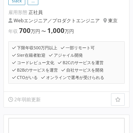
slack
…
雇用形態
正社員
Webエンジニア／プロダクトエンジニア
東京
700
1,000
年収
万円
〜
万円
下限年収500万円以上
一部リモート可
SIer在籍者歓迎
アジャイル開発
コードレビュー文化
B2Cのサービスを運営
B2Bのサービスを運営
自社サービスを開発
CTOがいる
オンラインで選考が受けられる
2年弱前更新