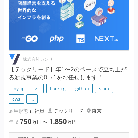
株式会社カンリー
【テックリード】年1〜2のペースで立ち上が
る新規事業の0→1をお任せします！
mysql
git
backlog
github
slack
aws
…
雇用形態
正社員
テックリード
東京
750
1,850
年収
万円
〜
万円