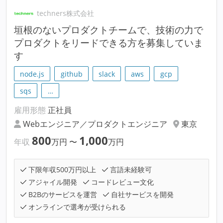
techners株式会社
垣根のないプロダクトチームで、技術の力で
プロダクトをリードできる方を募集していま
す
node.js
github
slack
aws
gcp
sqs
…
雇用形態
正社員
Webエンジニア／プロダクトエンジニア
東京
800
1,000
年収
万円
〜
万円
下限年収500万円以上
言語未経験可
アジャイル開発
コードレビュー文化
B2Bのサービスを運営
自社サービスを開発
オンラインで選考が受けられる