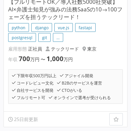
【フルリモートOK／導入社数5000社突破】
AI×弁護士知見が強みの法務SaaSの10→100フ
ェーズを担うテックリード！
python
django
vue.js
fastapi
postgresql
git
…
雇用形態
正社員
テックリード
東京
700
1,000
年収
万円
〜
万円
下限年収500万円以上
アジャイル開発
コードレビュー文化
B2Bのサービスを運営
自社サービスを開発
CTOがいる
フルリモート可
オンラインで選考が受けられる
25日前更新