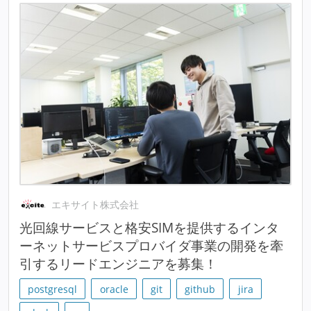
エキサイト株式会社
光回線サービスと格安SIMを提供するインタ
ーネットサービスプロバイダ事業の開発を牽
引するリードエンジニアを募集！
postgresql
oracle
git
github
jira