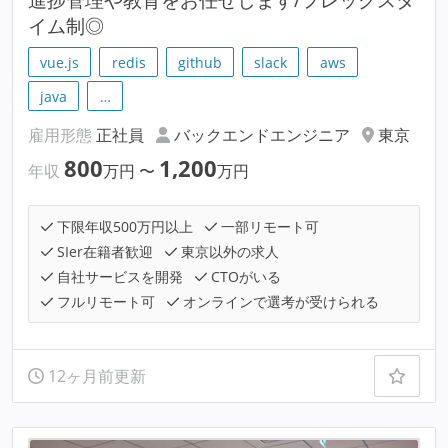
イム制◎
vue.js
redis
github
slack
aws
java
…
雇用形態
正社員
バックエンドエンジニア
東京
800
1,200
年収
万円
〜
万円
下限年収500万円以上
一部リモート可
SIer在籍者歓迎
東京以外の求人
自社サービスを開発
CTOがいる
フルリモート可
オンラインで選考が受けられる
12ヶ月前更新