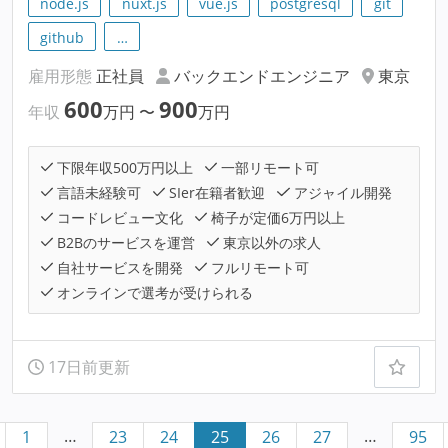
node.js
nuxt.js
vue.js
postgresql
git
github
…
雇用形態
正社員
バックエンドエンジニア
東京
600
900
年収
万円
〜
万円
下限年収500万円以上
一部リモート可
言語未経験可
SIer在籍者歓迎
アジャイル開発
コードレビュー文化
椅子が定価6万円以上
B2Bのサービスを運営
東京以外の求人
自社サービスを開発
フルリモート可
オンラインで選考が受けられる
17日前更新
…
…
1
23
24
25
26
27
95