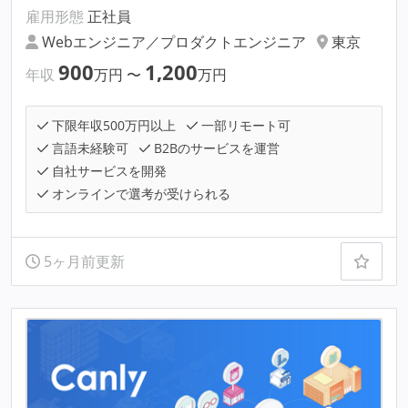
雇用形態
正社員
Webエンジニア／プロダクトエンジニア
東京
900
1,200
年収
万円
〜
万円
下限年収500万円以上
一部リモート可
言語未経験可
B2Bのサービスを運営
自社サービスを開発
オンラインで選考が受けられる
5ヶ月前更新