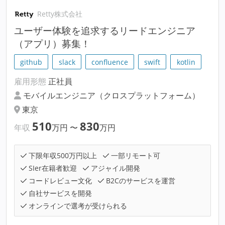
Retty株式会社
ユーザー体験を追求するリードエンジニア
（アプリ）募集！
github
slack
confluence
swift
kotlin
雇用形態
正社員
モバイルエンジニア（クロスプラットフォーム）
東京
510
830
年収
万円
〜
万円
下限年収500万円以上
一部リモート可
SIer在籍者歓迎
アジャイル開発
コードレビュー文化
B2Cのサービスを運営
自社サービスを開発
オンラインで選考が受けられる