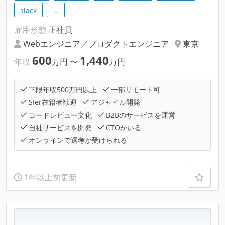
slack
…
雇用形態
正社員
Webエンジニア／プロダクトエンジニア
東京
600
1,440
年収
万円
〜
万円
下限年収500万円以上
一部リモート可
SIer在籍者歓迎
アジャイル開発
コードレビュー文化
B2Bのサービスを運営
自社サービスを開発
CTOがいる
オンラインで選考が受けられる
1年以上前更新