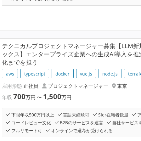
テクニカルプロジェクトマネージャー募集【LLM新
ックス】エンタープライズ企業への生成AI導入を
化までを担う
aws
typescript
docker
vue.js
node.js
terra
雇用形態
正社員
プロジェクトマネージャー
東京
700
1,500
年収
万円
〜
万円
下限年収500万円以上
言語未経験可
SIer在籍者歓迎
ア
コードレビュー文化
B2Bのサービスを運営
自社サービス
フルリモート可
オンラインで選考が受けられる