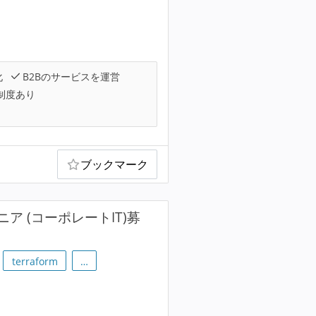
化
B2Bのサービスを運営
制度あり
ブックマーク
 (コーポレートIT)募
terraform
…