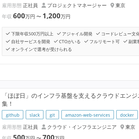
雇用形態
正社員
プロジェクトマネージャー
東京
600
1,200
年収
万円
〜
万円
下限年収500万円以上
アジャイル開発
コードレビュー文
自社サービスを開発
CTOがいる
フルリモート可
副業
オンラインで選考が受けられる
「ほぼ日」のインフラ基盤を支えるクラウドエンジニア
集！
github
slack
git
amazon-web-services
docker
雇用形態
正社員
クラウド・インフラエンジニア
東京
500
700
年収
万円
〜
万円