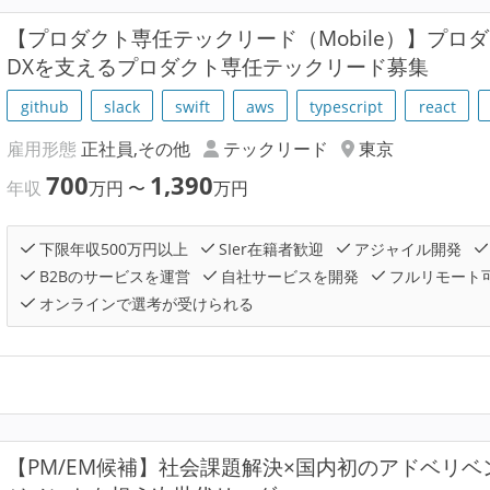
【プロダクト専任テックリード（Mobile）】プロ
DXを支えるプロダクト専任テックリード募集
github
slack
swift
aws
typescript
react
雇用形態
正社員,その他
テックリード
東京
700
1,390
年収
万円
〜
万円
下限年収500万円以上
SIer在籍者歓迎
アジャイル開発
B2Bのサービスを運営
自社サービスを開発
フルリモート
オンラインで選考が受けられる
【PM/EM候補】社会課題解決×国内初のアドベリ