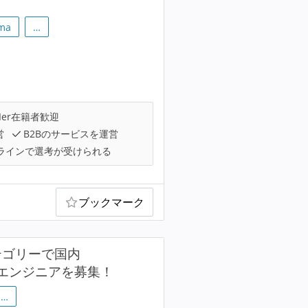
gma
…
Ier在籍者歓迎
営
B2Bのサービスを運営
ラインで選考が受けられる
ブックマーク
テゴリーで国内
ードエンジニアを募集！
…