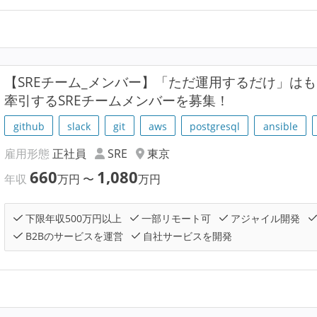
【SREチーム_メンバー】「ただ運用するだけ」はも
牽引するSREチームメンバーを募集！
github
slack
git
aws
postgresql
ansible
雇用形態
正社員
SRE
東京
660
1,080
年収
万円
〜
万円
下限年収500万円以上
一部リモート可
アジャイル開発
B2Bのサービスを運営
自社サービスを開発