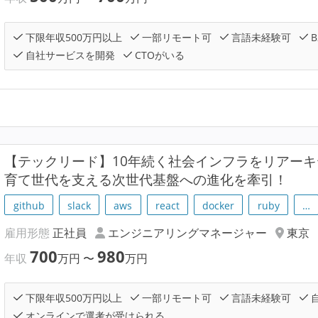
下限年収500万円以上
一部リモート可
言語未経験可
B
自社サービスを開発
CTOがいる
【テックリード】10年続く社会インフラをリアー
育て世代を支える次世代基盤への進化を牽引！
github
slack
aws
react
docker
ruby
…
雇用形態
正社員
エンジニアリングマネージャー
東京
700
980
年収
万円
〜
万円
下限年収500万円以上
一部リモート可
言語未経験可
オンラインで選考が受けられる