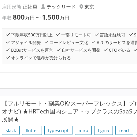
雇用形態
正社員
テックリード
東京
800
1,500
年収
万円
〜
万円
下限年収500万円以上
一部リモート可
言語未経験可
S
アジャイル開発
コードレビュー文化
B2Cのサービスを運
B2Bのサービスを運営
自社サービスを開発
CTOがいる
オンラインで選考が受けられる
【フルリモート・副業OK/スーパーフレックス】プロジ
オナビ) ★HRTech国内シェアトップクラスのSaa
展開★
slack
flutter
typescript
miro
figma
react