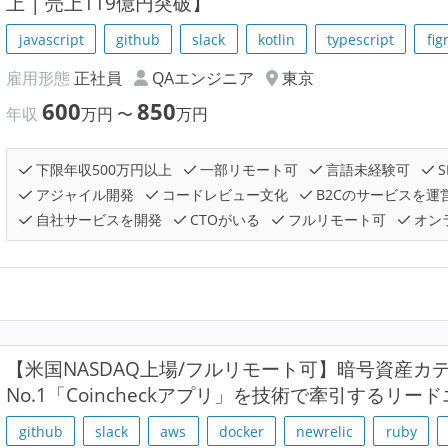
上 | 売上119億円突破】
javascript
github
slack
kotlin
typescript
fi
雇用形態
正社員
QAエンジニア
東京
600
850
年収
万円
〜
万円
下限年収500万円以上
一部リモート可
言語未経験可
S
アジャイル開発
コードレビュー文化
B2Cのサービスを運
自社サービスを開発
CTOがいる
フルリモート可
オン
【米国NASDAQ上場/フルリモート可】暗号資産カ
No.1「Coincheckアプリ」を技術で牽引するリ
github
slack
aws
docker
newrelic
ruby