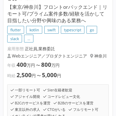
【東京/神奈川】フロントorバックエンド｜リ
モート可/プライム案件多数/経験を活かして
目指したい分野や興味のある業務へ
flutter
kotlin
swift
typescript
go
slack
…
雇用形態
正社員,業務委託
Webエンジニア／プロダクトエンジニア
神奈川
400
800
年収
万円
〜
万円
2,500
5,000
時給
円
〜
円
一部リモート可
SIer在籍者歓迎
アジャイル開発
コードレビュー文化
B2Cのサービスを運営
B2Bのサービスを運営
東京以外の求人
CTOがいる
フルリモート可
オンラインで選考が受けられる