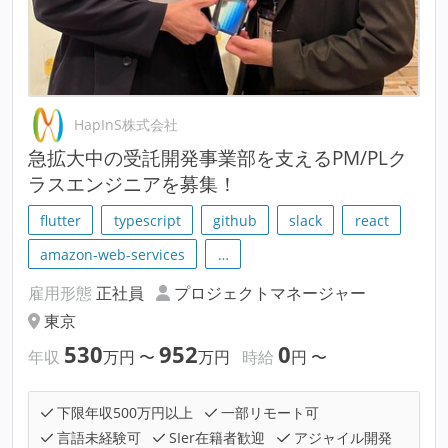
HapInS株式会社
急拡大中の受託開発事業部を支えるPM/PLク
ラスエンジニアを募集！
flutter
typescript
github
slack
react
amazon-web-services
…
雇用形態
正社員
プロジェクトマネージャー
東京
530
952
0
年収
万円
〜
万円
時給
円
〜
下限年収500万円以上
一部リモート可
言語未経験可
SIer在籍者歓迎
アジャイル開発