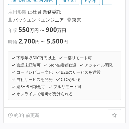
amazon-web-services
aurora
mysql
…
雇用形態
正社員,業務委託
バックエンドエンジニア
東京
550
900
年収
万円
〜
万円
2,700
5,500
時給
円
〜
円
下限年収500万円以上
一部リモート可
言語未経験可
SIer在籍者歓迎
アジャイル開発
コードレビュー文化
B2Bのサービスを運営
自社サービスを開発
CTOがいる
週3〜5日稼働可
フルリモート可
オンラインで選考が受けられる
約3年前更新