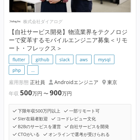
株式会社ダイアログ
【自社サービス開発】物流業界をテクノロジ
ーで変革するモバイルエンジニア募集＜リモ
ート・フレックス＞
flutter
github
slack
aws
mysql
php
…
雇用形態
正社員
Androidエンジニア
東京
500
900
年収
万円
〜
万円
下限年収500万円以上
一部リモート可
SIer在籍者歓迎
コードレビュー文化
B2Bのサービスを運営
自社サービスを開発
CTOがいる
オンラインで選考が受けられる