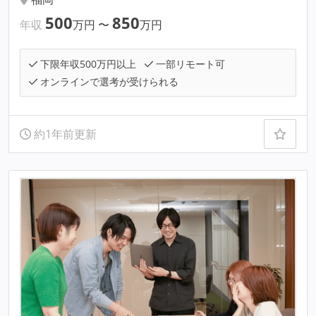
500
850
年収
万円
〜
万円
下限年収500万円以上
一部リモート可
オンラインで選考が受けられる
約1年前更新