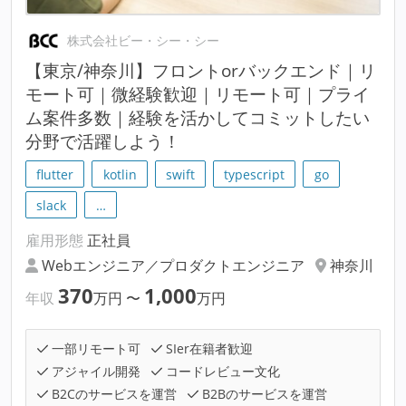
株式会社ビー・シー・シー
【東京/神奈川】フロントorバックエンド｜リ
モート可｜微経験歓迎｜リモート可｜プライ
ム案件多数｜経験を活かしてコミットしたい
分野で活躍しよう！
flutter
kotlin
swift
typescript
go
slack
…
雇用形態
正社員
Webエンジニア／プロダクトエンジニア
神奈川
370
1,000
年収
万円
〜
万円
一部リモート可
SIer在籍者歓迎
アジャイル開発
コードレビュー文化
B2Cのサービスを運営
B2Bのサービスを運営