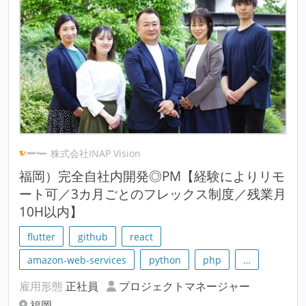
株式会社INAP Vision
福岡）完全自社内開発◎PM【経験によりリモ
ート可／3カ月ごとのフレックス制度／残業月
10H以内】
flutter
github
react
amazon-web-services
python
php
…
雇用形態
正社員
プロジェクトマネージャー
福岡