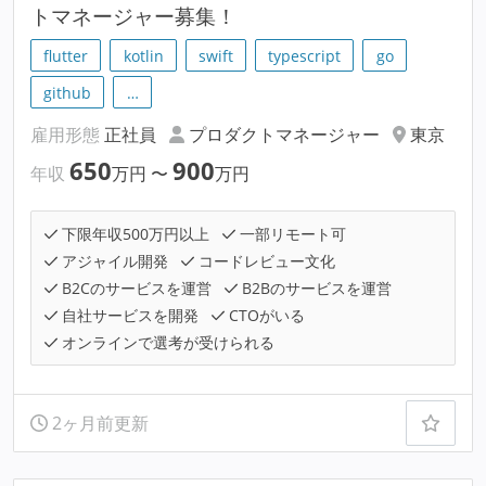
トマネージャー募集！
flutter
kotlin
swift
typescript
go
github
…
雇用形態
正社員
プロダクトマネージャー
東京
650
900
年収
万円
〜
万円
下限年収500万円以上
一部リモート可
アジャイル開発
コードレビュー文化
B2Cのサービスを運営
B2Bのサービスを運営
自社サービスを開発
CTOがいる
オンラインで選考が受けられる
2ヶ月前更新