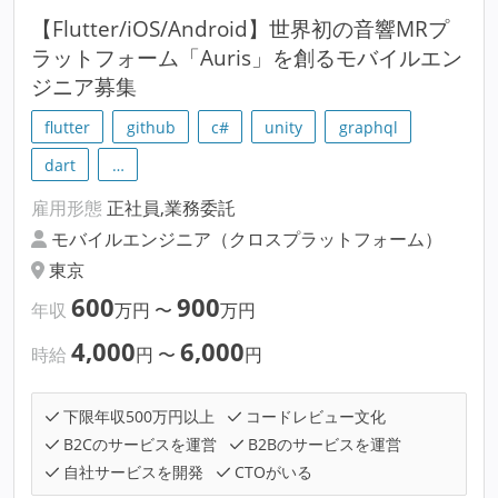
【Flutter/iOS/Android】世界初の音響MRプ
ラットフォーム「Auris」を創るモバイルエン
ジニア募集
flutter
github
c#
unity
graphql
dart
…
雇用形態
正社員,業務委託
モバイルエンジニア（クロスプラットフォーム）
東京
600
900
年収
万円
〜
万円
4,000
6,000
時給
円
〜
円
下限年収500万円以上
コードレビュー文化
B2Cのサービスを運営
B2Bのサービスを運営
自社サービスを開発
CTOがいる