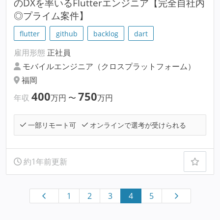
のDXを率いるFlutterエンジニア【完全自社内
◎プライム案件】
flutter
github
backlog
dart
雇用形態
正社員
モバイルエンジニア（クロスプラットフォーム）
福岡
400
750
年収
万円
〜
万円
一部リモート可
オンラインで選考が受けられる
約1年前更新
1
2
3
4
5