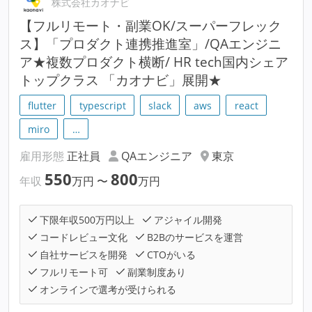
株式会社カオナビ
【フルリモート・副業OK/スーパーフレック
ス】「プロダクト連携推進室」/QAエンジニ
ア★複数プロダクト横断/ HR tech国内シェア
トップクラス 「カオナビ」展開★
flutter
typescript
slack
aws
react
miro
…
雇用形態
正社員
QAエンジニア
東京
550
800
年収
万円
〜
万円
下限年収500万円以上
アジャイル開発
コードレビュー文化
B2Bのサービスを運営
自社サービスを開発
CTOがいる
フルリモート可
副業制度あり
オンラインで選考が受けられる