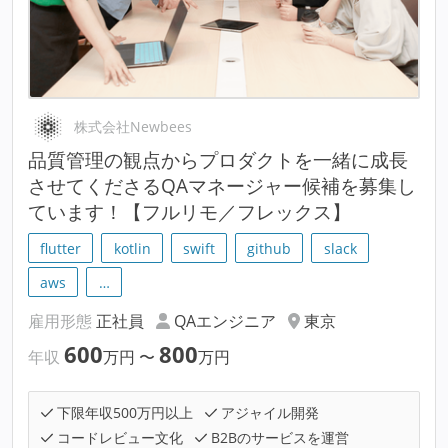
株式会社Newbees
品質管理の観点からプロダクトを一緒に成長
させてくださるQAマネージャー候補を募集し
ています！【フルリモ／フレックス】
flutter
kotlin
swift
github
slack
aws
…
雇用形態
正社員
QAエンジニア
東京
600
800
年収
万円
〜
万円
下限年収500万円以上
アジャイル開発
コードレビュー文化
B2Bのサービスを運営