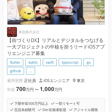
東急株式会社
【街づくりDX】リアルとデジタルをつなげる
一大プロジェクトの中核を担うリードiOSアプ
リエンジニア募集
flutter
kotlin
swift
typescript
go
github
…
雇用形態
正社員
iOSエンジニア
東京
700
1,000
年収
万円
〜
万円
下限年収500万円以上
一部リモート可
言語未経験可
SIer在籍者歓迎
アジャイル開発