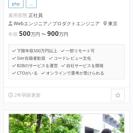
php
…
雇用形態
正社員
Webエンジニア／プロダクトエンジニア
東京
500
900
年収
万円
〜
万円
下限年収500万円以上
一部リモート可
SIer在籍者歓迎
コードレビュー文化
B2Bのサービスを運営
自社サービスを開発
CTOがいる
オンラインで選考が受けられる
2年弱前更新