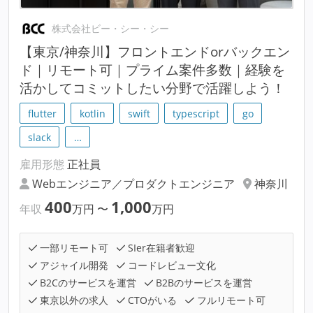
株式会社ビー・シー・シー
【東京/神奈川】フロントエンドorバックエン
ド｜リモート可｜プライム案件多数｜経験を
活かしてコミットしたい分野で活躍しよう！
flutter
kotlin
swift
typescript
go
slack
…
雇用形態
正社員
Webエンジニア／プロダクトエンジニア
神奈川
400
1,000
年収
万円
〜
万円
一部リモート可
SIer在籍者歓迎
アジャイル開発
コードレビュー文化
B2Cのサービスを運営
B2Bのサービスを運営
東京以外の求人
CTOがいる
フルリモート可