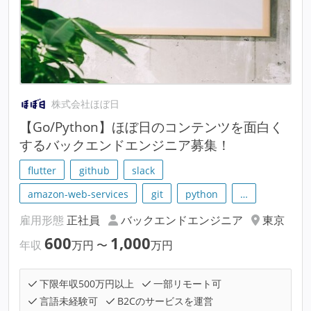
株式会社ほぼ日
【Go/Python】ほぼ日のコンテンツを面白く
するバックエンドエンジニア募集！
flutter
github
slack
amazon-web-services
git
python
…
雇用形態
正社員
バックエンドエンジニア
東京
600
1,000
年収
万円
〜
万円
下限年収500万円以上
一部リモート可
言語未経験可
B2Cのサービスを運営