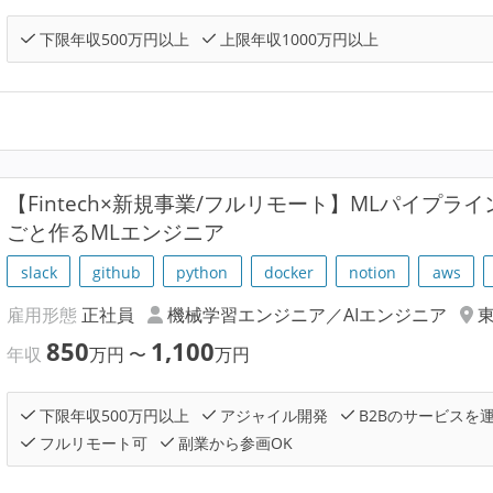
下限年収500万円以上
上限年収1000万円以上
【Fintech×新規事業/フルリモート】MLパイプ
ごと作るMLエンジニア
slack
github
python
docker
notion
aws
雇用形態
正社員
機械学習エンジニア／AIエンジニア
850
1,100
年収
万円
〜
万円
下限年収500万円以上
アジャイル開発
B2Bのサービスを
フルリモート可
副業から参画OK