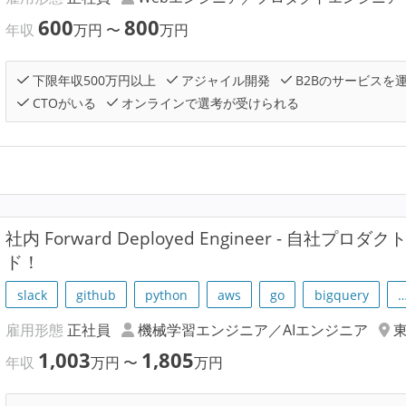
600
800
年収
万円
〜
万円
下限年収500万円以上
アジャイル開発
B2Bのサービスを
CTOがいる
オンラインで選考が受けられる
社内 Forward Deployed Engineer - 自社プロ
ド！
slack
github
python
aws
go
bigquery
雇用形態
正社員
機械学習エンジニア／AIエンジニア
1,003
1,805
年収
万円
〜
万円