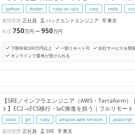
python
docker
ruby-on-rails
ruby
redis
cir
雇用形態
正社員
バックエンドエンジニア
東京
750
950
年収
万円
〜
万円
下限年収500万円以上
一部リモート可
自社サービスを開
オンラインで選考が受けられる
【SRE／インフラエンジニア（AWS・Terraform）｜
ト】EC2→ECS移行・IaC推進を担う｜フルリモート
slack
git
ruby
amazon-web-services
javascript
雇用形態
正社員
SRE
東京