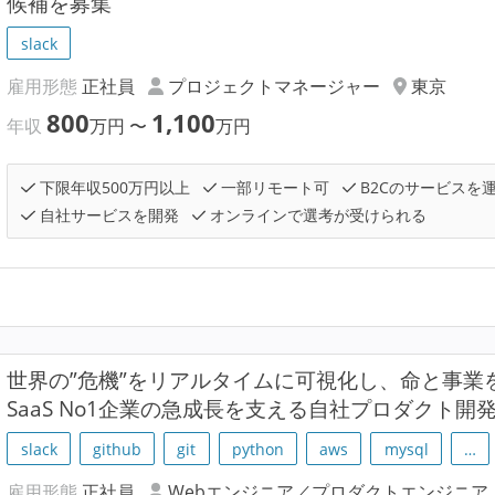
候補を募集
slack
雇用形態
正社員
プロジェクトマネージャー
東京
800
1,100
年収
万円
〜
万円
下限年収500万円以上
一部リモート可
B2Cのサービスを
自社サービスを開発
オンラインで選考が受けられる
世界の”危機”をリアルタイムに可視化し、命と事業
SaaS No1企業の急成長を支える自社プロダクト
slack
github
git
python
aws
mysql
…
雇用形態
正社員
Webエンジニア／プロダクトエンジニア