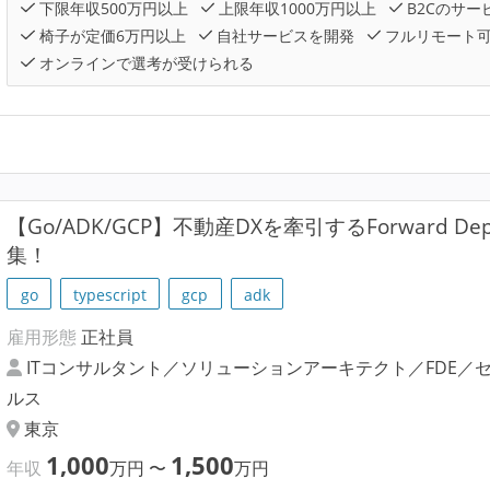
下限年収500万円以上
上限年収1000万円以上
B2Cのサー
椅子が定価6万円以上
自社サービスを開発
フルリモート
オンラインで選考が受けられる
【Go/ADK/GCP】不動産DXを牽引するForward Deploye
集！
go
typescript
gcp
adk
雇用形態
正社員
ITコンサルタント／ソリューションアーキテクト／FDE／
ルス
東京
1,000
1,500
年収
万円
〜
万円