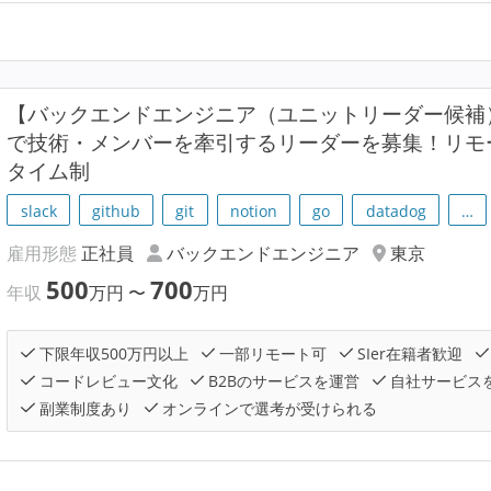
【バックエンドエンジニア（ユニットリーダー候補
で技術・メンバーを牽引するリーダーを募集！リモ
タイム制
slack
github
git
notion
go
datadog
…
雇用形態
正社員
バックエンドエンジニア
東京
500
700
年収
万円
〜
万円
下限年収500万円以上
一部リモート可
SIer在籍者歓迎
コードレビュー文化
B2Bのサービスを運営
自社サービス
副業制度あり
オンラインで選考が受けられる