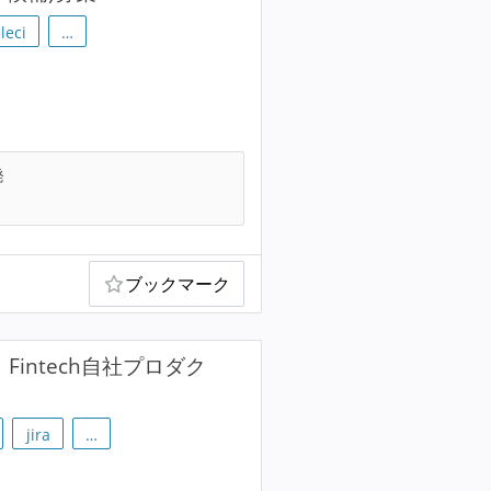
cleci
…
発
ブックマーク
Fintech自社プロダク
jira
…