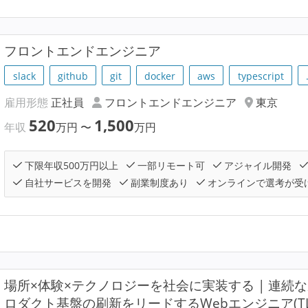
フロントエンドエンジニア
slack
github
git
docker
aws
typescript
雇用形態
正社員
フロントエンドエンジニア
東京
520
1,500
年収
万円
〜
万円
下限年収500万円以上
一部リモート可
アジャイル開発
自社サービスを開発
副業制度あり
オンラインで選考が受
場所×体験×テクノロジーを社会に実装する | 連続
ロダクト基盤の刷新をリードするWebエンジニア(T