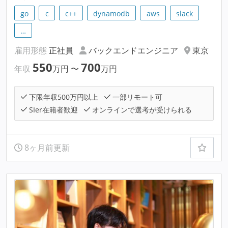
go
c
c++
dynamodb
aws
slack
…
雇用形態
正社員
バックエンドエンジニア
東京
550
700
年収
万円
〜
万円
下限年収500万円以上
一部リモート可
SIer在籍者歓迎
オンラインで選考が受けられる
8ヶ月前更新