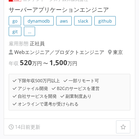
サーバーアプリケーションエンジニア
go
dynamodb
aws
slack
github
git
…
雇用形態
正社員
Webエンジニア／プロダクトエンジニア
東京
520
1,500
年収
万円
〜
万円
下限年収500万円以上
一部リモート可
アジャイル開発
B2Cのサービスを運営
自社サービスを開発
副業制度あり
オンラインで選考が受けられる
14日前更新