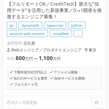
【フルリモートOK／CreditTech】膨大な”信
用データ”を活用した新規事業／0→1開発を推
進するエンジニア募集！
go
dynamodb
typescript
python
amazon-web-services
snowflake
…
雇用形態
正社員
Webエンジニア／プロダクトエンジニア
東京
800
1,100
年収
万円
〜
万円
下限年収500万円以上
アジャイル開発
B2Cのサービスを運営
自社サービスを開発
フルリモート可
約2ヶ月前更新