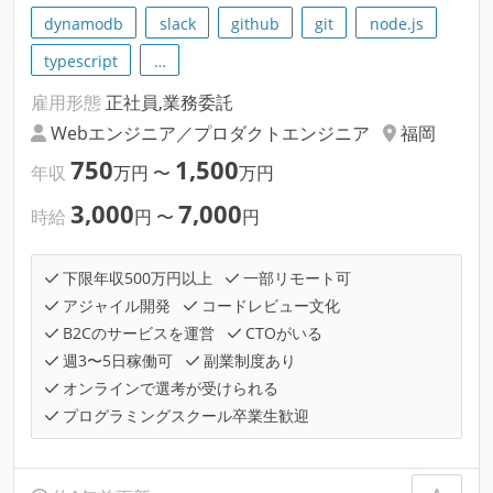
dynamodb
slack
github
git
node.js
typescript
…
雇用形態
正社員,業務委託
Webエンジニア／プロダクトエンジニア
福岡
750
1,500
年収
万円
〜
万円
3,000
7,000
時給
円
〜
円
下限年収500万円以上
一部リモート可
アジャイル開発
コードレビュー文化
B2Cのサービスを運営
CTOがいる
週3〜5日稼働可
副業制度あり
オンラインで選考が受けられる
プログラミングスクール卒業生歓迎