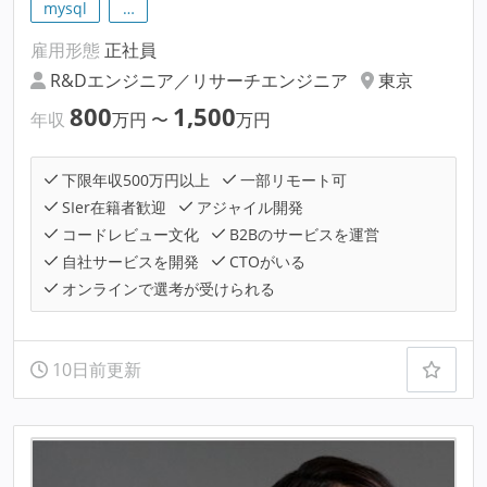
mysql
…
雇用形態
正社員
R&Dエンジニア／リサーチエンジニア
東京
800
1,500
年収
万円
〜
万円
下限年収500万円以上
一部リモート可
SIer在籍者歓迎
アジャイル開発
コードレビュー文化
B2Bのサービスを運営
自社サービスを開発
CTOがいる
オンラインで選考が受けられる
10日前更新