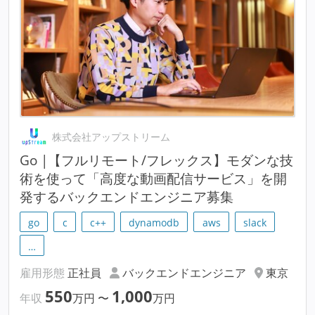
株式会社アップストリーム
Go |【フルリモート/フレックス】モダンな技
術を使って「高度な動画配信サービス」を開
発するバックエンドエンジニア募集
go
c
c++
dynamodb
aws
slack
…
雇用形態
正社員
バックエンドエンジニア
東京
550
1,000
年収
万円
〜
万円