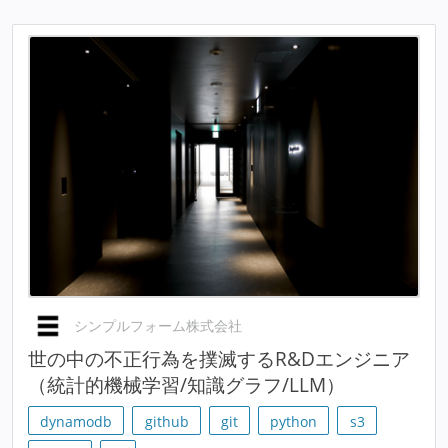
シンプルフォーム株式会社
世の中の不正行為を撲滅するR&Dエンジニア
（統計的機械学習/知識グラフ/LLM）
dynamodb
github
git
python
s3