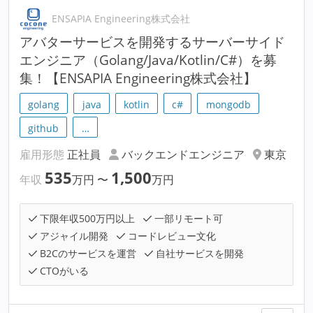
ENSAPIA Engineering株式会社
アバターサービスを開発するサーバーサイド
エンジニア（Golang/Java/Kotlin/C#）を募
集！【ENSAPIA Engineering株式会社】
golang
java
kotlin
c#
mongodb
github
…
雇用形態
正社員
バックエンドエンジニア
東京
535
1,500
年収
万円
〜
万円
下限年収500万円以上
一部リモート可
アジャイル開発
コードレビュー文化
B2Cのサービスを運営
自社サービスを開発
CTOがいる