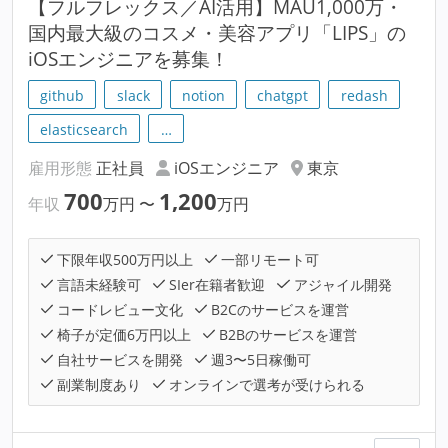
【フルフレックス／AI活用】MAU1,000万・
国内最大級のコスメ・美容アプリ「LIPS」の
iOSエンジニアを募集！
github
slack
notion
chatgpt
redash
elasticsearch
…
雇用形態
正社員
iOSエンジニア
東京
700
1,200
年収
万円
〜
万円
下限年収500万円以上
一部リモート可
言語未経験可
SIer在籍者歓迎
アジャイル開発
コードレビュー文化
B2Cのサービスを運営
椅子が定価6万円以上
B2Bのサービスを運営
自社サービスを開発
週3〜5日稼働可
副業制度あり
オンラインで選考が受けられる