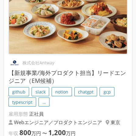
株式会社Antway
【新規事業/海外プロダクト担当】リードエン
ジニア（EM候補）
github
slack
notion
chatgpt
gcp
typescript
…
雇用形態
正社員
Webエンジニア／プロダクトエンジニア
東京
800
1,200
年収
万円
〜
万円