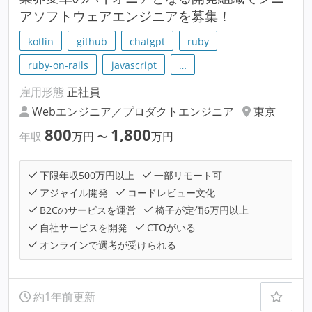
アソフトウェアエンジニアを募集！
kotlin
github
chatgpt
ruby
ruby-on-rails
javascript
…
雇用形態
正社員
Webエンジニア／プロダクトエンジニア
東京
800
1,800
年収
万円
〜
万円
下限年収500万円以上
一部リモート可
アジャイル開発
コードレビュー文化
B2Cのサービスを運営
椅子が定価6万円以上
自社サービスを開発
CTOがいる
オンラインで選考が受けられる
約1年前更新