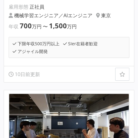
雇用形態
正社員
機械学習エンジニア／AIエンジニア
東京
700
1,500
年収
万円
〜
万円
下限年収500万円以上
SIer在籍者歓迎
アジャイル開発
10日前更新