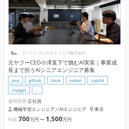
ブーストコンサルティング株式会社
元ヤフーCEO小澤直下で挑むAI実装｜事業成
長まで担うAIシニアエンジニア募集
java
github
slack
notion
copilot
chatgpt
…
雇用形態
正社員
機械学習エンジニア／AIエンジニア
東京
700
1,500
年収
万円
〜
万円