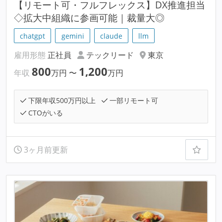
【リモート可・フルフレックス】DX推進担当
◇拡大中組織に参画可能｜裁量大◎
chatgpt
gemini
claude
llm
雇用形態
正社員
テックリード
東京
800
1,200
年収
万円
〜
万円
下限年収500万円以上
一部リモート可
CTOがいる
3ヶ月前更新