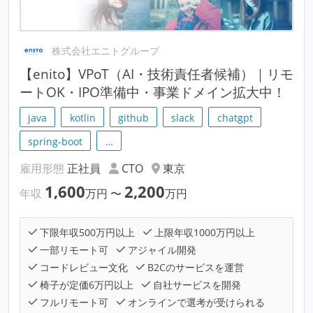
株式会社エニトグループ
【enito】VPoT（AI・技術責任者候補）｜リモ
ートOK・IPO準備中・事業ドメイン拡大中！
java
kotlin
github
slack
chatgpt
spring-boot
…
雇用形態
正社員
CTO
東京
1,600
2,200
年収
万円
〜
万円
下限年収500万円以上
上限年収1000万円以上
一部リモート可
アジャイル開発
コードレビュー文化
B2Cのサービスを運営
椅子が定価6万円以上
自社サービスを開発
フルリモート可
オンラインで選考が受けられる