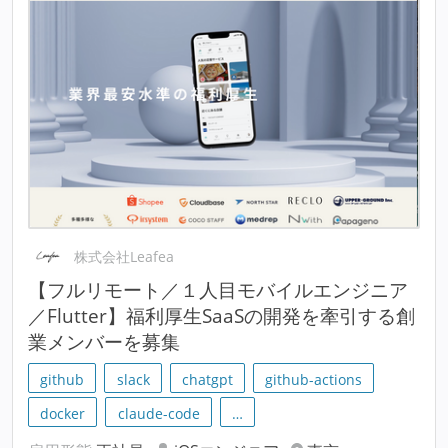
株式会社Leafea
【フルリモート／１人目モバイルエンジニア
／Flutter】福利厚生SaaSの開発を牽引する創
業メンバーを募集
github
slack
chatgpt
github-actions
docker
claude-code
…