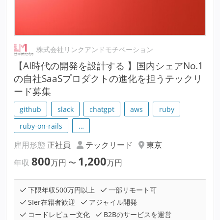
株式会社リンクアンドモチベーション
【AI時代の開発を設計する 】国内シェアNo.1
の自社SaaSプロダクトの進化を担うテックリ
ード募集
github
slack
chatgpt
aws
ruby
ruby-on-rails
…
雇用形態
正社員
テックリード
東京
800
1,200
年収
万円
〜
万円
下限年収500万円以上
一部リモート可
SIer在籍者歓迎
アジャイル開発
コードレビュー文化
B2Bのサービスを運営