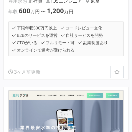
雇用形態
正社員
iOSエンジニア
東京
600
1,200
年収
万円
〜
万円
下限年収500万円以上
コードレビュー文化
B2Bのサービスを運営
自社サービスを開発
CTOがいる
フルリモート可
副業制度あり
オンラインで選考が受けられる
3ヶ月前更新