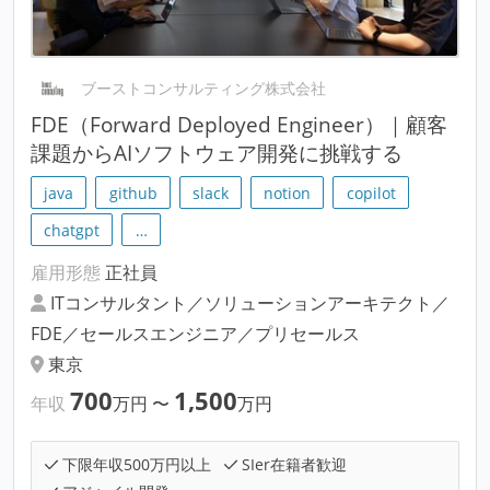
ブーストコンサルティング株式会社
FDE（Forward Deployed Engineer）｜顧客
課題からAIソフトウェア開発に挑戦する
java
github
slack
notion
copilot
chatgpt
…
雇用形態
正社員
ITコンサルタント／ソリューションアーキテクト／
FDE／セールスエンジニア／プリセールス
東京
700
1,500
年収
万円
〜
万円
下限年収500万円以上
SIer在籍者歓迎