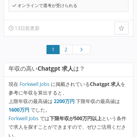
オンラインで選考が受けられる
13日前更新
1
2
年収の高い
Chatgpt 求人
は？
現在
Forkwell Jobs
に掲載されている
Chatgpt 求人
を
参考に年収を算出すると、
上限年収の最高値は
2200
万円
下限年収の最高値は
1600
万円
でした。
Forkwell Jobs
では
下限年収が500万円以上
という条件
で求人を探すことができますので、ぜひご活用くださ
い。