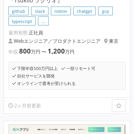
『Tsuklio ツクリオ』
github
slack
notion
chatgpt
gcp
typescript
…
雇用形態
正社員
Webエンジニア／プロダクトエンジニア
東京
800
1,200
年収
万円
〜
万円
下限年収500万円以上
一部リモート可
自社サービスを開発
オンラインで選考が受けられる
2ヶ月前更新