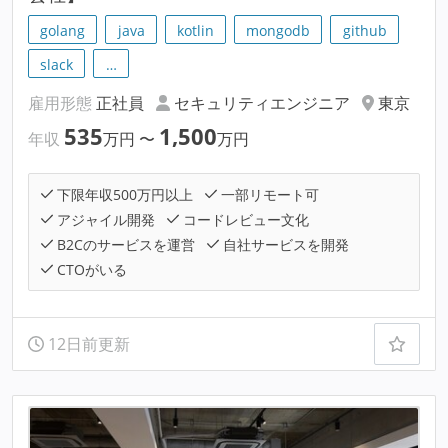
golang
java
kotlin
mongodb
github
slack
…
雇用形態
正社員
セキュリティエンジニア
東京
535
1,500
年収
万円
〜
万円
下限年収500万円以上
一部リモート可
アジャイル開発
コードレビュー文化
B2Cのサービスを運営
自社サービスを開発
CTOがいる
12日前更新