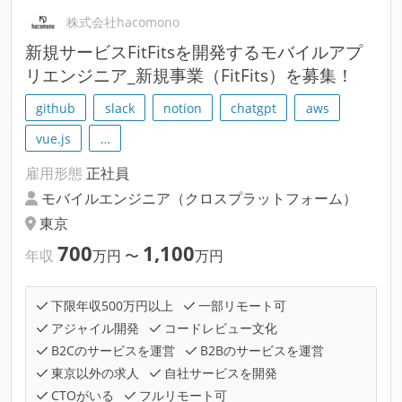
株式会社hacomono
新規サービスFitFitsを開発するモバイルアプ
リエンジニア_新規事業（FitFits）を募集！
github
slack
notion
chatgpt
aws
vue.js
…
雇用形態
正社員
モバイルエンジニア（クロスプラットフォーム）
東京
700
1,100
年収
万円
〜
万円
下限年収500万円以上
一部リモート可
アジャイル開発
コードレビュー文化
B2Cのサービスを運営
B2Bのサービスを運営
東京以外の求人
自社サービスを開発
CTOがいる
フルリモート可