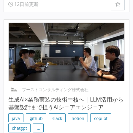
12日前更新
ブーストコンサルティング株式会社
生成AI×業務実装の技術中核へ｜LLM活用から
基盤設計まで担うAIシニアエンジニア
java
github
slack
notion
copilot
chatgpt
…