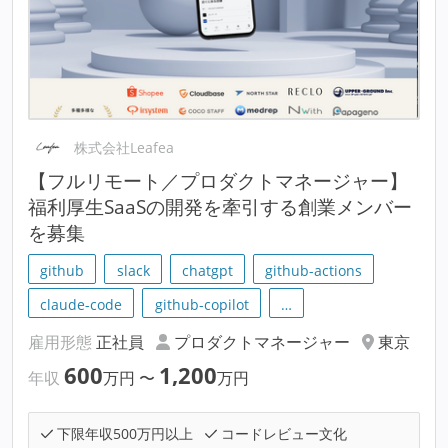
株式会社Leafea
【フルリモート／プロダクトマネージャー】
福利厚生SaaSの開発を牽引する創業メンバー
を募集
github
slack
chatgpt
github-actions
claude-code
github-copilot
…
雇用形態
正社員
プロダクトマネージャー
東京
600
1,200
年収
万円
〜
万円
下限年収500万円以上
コードレビュー文化