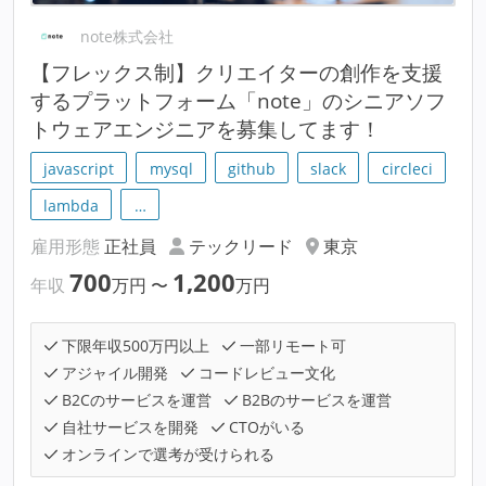
note株式会社
【フレックス制】クリエイターの創作を支援
するプラットフォーム「note」のシニアソフ
トウェアエンジニアを募集してます！
javascript
mysql
github
slack
circleci
lambda
…
雇用形態
正社員
テックリード
東京
700
1,200
年収
万円
〜
万円
下限年収500万円以上
一部リモート可
アジャイル開発
コードレビュー文化
B2Cのサービスを運営
B2Bのサービスを運営
自社サービスを開発
CTOがいる
オンラインで選考が受けられる