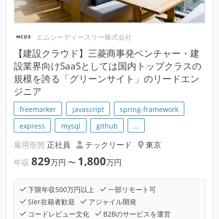
エムシーディースリー株式会社
【建設クラウド】三菱商事発ベンチャー・建
設業界向けSaaSとしては国内トップクラスの
規模を誇る「グリーンサイト」のリードエン
ジニア
freemarker
javascript
spring-framework
express
mysql
github
…
雇用形態
正社員
テックリード
東京
829
1,800
年収
万円
〜
万円
下限年収500万円以上
一部リモート可
SIer在籍者歓迎
アジャイル開発
コードレビュー文化
B2Bのサービスを運営