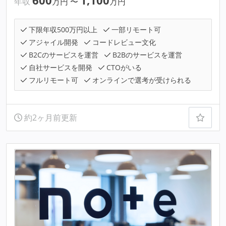
600
1,100
年収
万円
〜
万円
下限年収500万円以上
一部リモート可
アジャイル開発
コードレビュー文化
B2Cのサービスを運営
B2Bのサービスを運営
自社サービスを開発
CTOがいる
フルリモート可
オンラインで選考が受けられる
約2ヶ月前更新