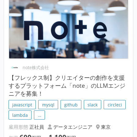
note株式会社
【フレックス制】クリエイターの創作を支援
するプラットフォーム「note」のLLMエンジ
ニアを募集！
javascript
mysql
github
slack
circleci
lambda
…
雇用形態
正社員
データエンジニア
東京