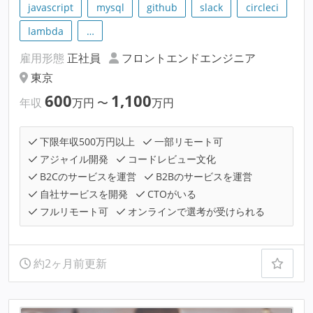
javascript
mysql
github
slack
circleci
lambda
…
雇用形態
正社員
フロントエンドエンジニア
東京
600
1,100
年収
万円
〜
万円
下限年収500万円以上
一部リモート可
アジャイル開発
コードレビュー文化
B2Cのサービスを運営
B2Bのサービスを運営
自社サービスを開発
CTOがいる
フルリモート可
オンラインで選考が受けられる
約2ヶ月前更新