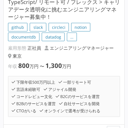
TypeScript/ リモート可 / フレックス > キャリ
アデータ透明化に挑むエンジニアリングマネ
ージャー募集中！
github
slack
circleci
notion
documentdb
datadog
…
雇用形態
正社員
エンジニアリングマネージャー
東京
800
1,300
年収
万円
〜
万円
下限年収500万円以上
一部リモート可
言語未経験可
アジャイル開発
コードレビュー文化
B2Cのサービスを運営
B2Bのサービスを運営
自社サービスを開発
CTOがいる
オンラインで選考が受けられる