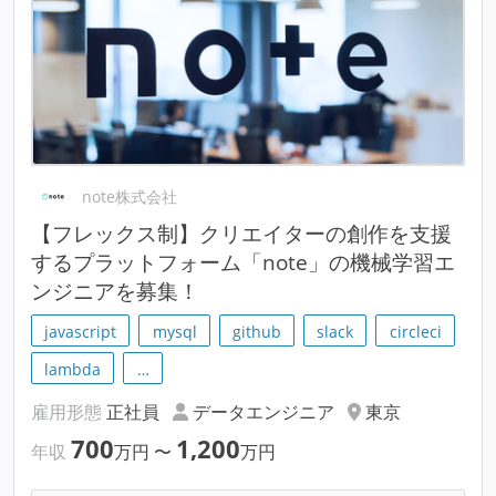
note株式会社
【フレックス制】クリエイターの創作を支援
するプラットフォーム「note」の機械学習エ
ンジニアを募集！
javascript
mysql
github
slack
circleci
lambda
…
雇用形態
正社員
データエンジニア
東京
700
1,200
年収
万円
〜
万円