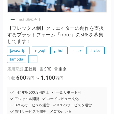
note株式会社
【フレックス制】クリエイターの創作を支援
するプラットフォーム「note」のSREを募集
してます！
javascript
mysql
github
slack
circleci
lambda
…
雇用形態
正社員
SRE
東京
600
1,100
年収
万円
〜
万円
下限年収500万円以上
一部リモート可
アジャイル開発
コードレビュー文化
B2Cのサービスを運営
B2Bのサービスを運営
自社サービスを開発
CTOがいる