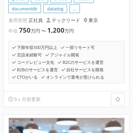
documentdb
datadog
…
雇用形態
正社員
テックリード
東京
750
1,200
年収
万円
〜
万円
下限年収500万円以上
一部リモート可
言語未経験可
アジャイル開発
コードレビュー文化
B2Cのサービスを運営
B2Bのサービスを運営
自社サービスを開発
CTOがいる
オンラインで選考が受けられる
8ヶ月前更新