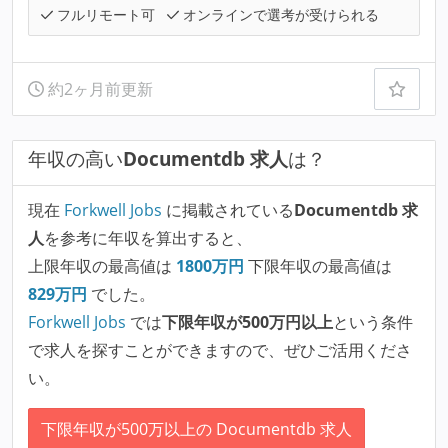
フルリモート可
オンラインで選考が受けられる
約2ヶ月前更新
年収の高い
Documentdb 求人
は？
現在
Forkwell Jobs
に掲載されている
Documentdb 求
人
を参考に年収を算出すると、
上限年収の最高値は
1800
万円
下限年収の最高値は
829
万円
でした。
Forkwell Jobs
では
下限年収が500万円以上
という条件
で求人を探すことができますので、ぜひご活用くださ
い。
下限年収が500万以上の Documentdb 求人