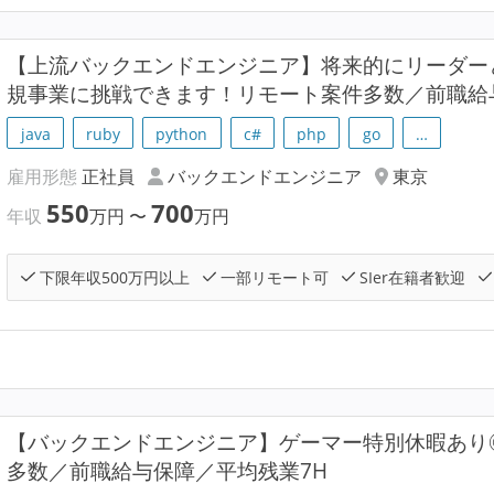
【上流バックエンドエンジニア】将来的にリーダー
規事業に挑戦できます！リモート案件多数／前職給
java
ruby
python
c#
php
go
…
雇用形態
正社員
バックエンドエンジニア
東京
550
700
年収
万円
〜
万円
下限年収500万円以上
一部リモート可
SIer在籍者歓迎
【バックエンドエンジニア】ゲーマー特別休暇あり◎
多数／前職給与保障／平均残業7H