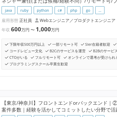
ネジャー兼任(または候補/経験不問）/リモート可/
java
ruby
python
c#
php
go
…
雇用形態
正社員
Webエンジニア／プロダクトエンジニア
600
1,000
年収
万円
〜
万円
下限年収500万円以上
一部リモート可
SIer在籍者歓迎
コードレビュー文化
B2Cのサービスを運営
B2Bのサービ
CTOがいる
フルリモート可
オンラインで選考が受けられ
プログラミングスクール卒業生歓迎
【東京/神奈川】フロントエンドorバックエンド｜
案件多数｜経験を活かしてコミットしたい分野で活