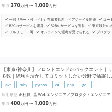
370
1,000
年収
万円
〜
万円
一部リモート可
SIer在籍者歓迎
アジャイル開発
コー
B2Cのサービスを運営
B2Bのサービスを運営
東京以外の
フルリモート可
オンラインで選考が受けられる
プログラ
【東京/神奈川】フロントエンドorバックエンド｜
多数｜経験を活かしてコミットしたい分野で活躍し
java
ruby
python
c#
php
go
…
雇用形態
正社員
Webエンジニア／プロダクトエンジニア
400
1,000
年収
万円
〜
万円