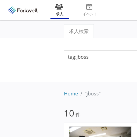
求人
イベント
求人検索
Home
"jboss"
10
件