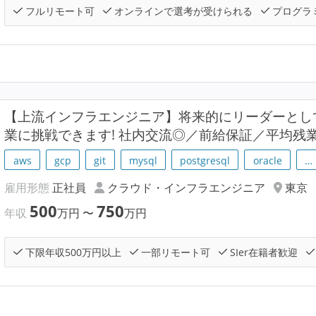
フルリモート可
オンラインで選考が受けられる
プログラ
【上流インフラエンジニア】将来的にリーダーとし
業に挑戦できます! 社内交流◎／前給保証／平均残業
aws
gcp
git
mysql
postgresql
oracle
…
雇用形態
正社員
クラウド・インフラエンジニア
東京
500
750
年収
万円
〜
万円
下限年収500万円以上
一部リモート可
SIer在籍者歓迎