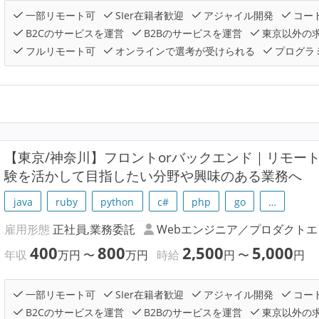
一部リモート可
SIer在籍者歓迎
アジャイル開発
コー
B2Cのサービスを運営
B2Bのサービスを運営
東京以外の
フルリモート可
オンラインで選考が受けられる
プログラ
【東京/神奈川】フロントorバックエンド｜リモート
験を活かして目指したい分野や興味のある業務へ
java
ruby
python
c#
php
go
…
雇用形態
正社員,業務委託
Webエンジニア／プロダクト
400
800
2,500
5,000
年収
万円
〜
万円
時給
円
〜
円
一部リモート可
SIer在籍者歓迎
アジャイル開発
コー
B2Cのサービスを運営
B2Bのサービスを運営
東京以外の