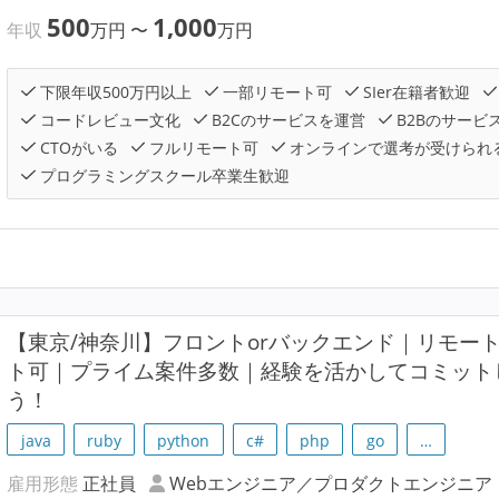
500
1,000
年収
万円
〜
万円
下限年収500万円以上
一部リモート可
SIer在籍者歓迎
コードレビュー文化
B2Cのサービスを運営
B2Bのサービ
CTOがいる
フルリモート可
オンラインで選考が受けられ
プログラミングスクール卒業生歓迎
【東京/神奈川】フロントorバックエンド｜リモー
ト可｜プライム案件多数｜経験を活かしてコミット
う！
java
ruby
python
c#
php
go
…
雇用形態
正社員
Webエンジニア／プロダクトエンジニア