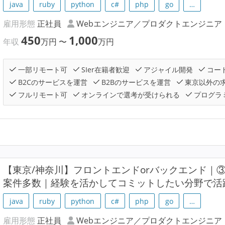
java
ruby
python
c#
php
go
…
雇用形態
正社員
Webエンジニア／プロダクトエンジニア
450
1,000
年収
万円
〜
万円
一部リモート可
SIer在籍者歓迎
アジャイル開発
コー
B2Cのサービスを運営
B2Bのサービスを運営
東京以外の
フルリモート可
オンラインで選考が受けられる
プログラ
【東京/神奈川】フロントエンドorバックエンド｜
案件多数｜経験を活かしてコミットしたい分野で活
java
ruby
python
c#
php
go
…
雇用形態
正社員
Webエンジニア／プロダクトエンジニア