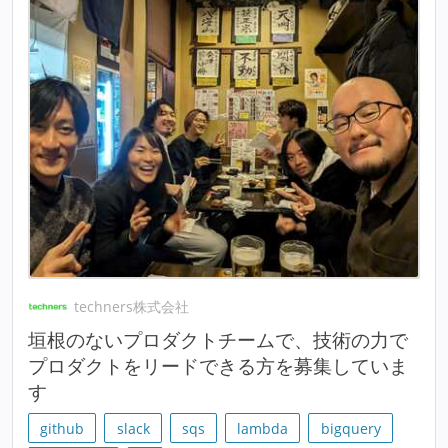
techners株式会社
垣根のないプロダクトチームで、技術の力で
プロダクトをリードできる方を募集していま
す
github
slack
sqs
lambda
bigquery