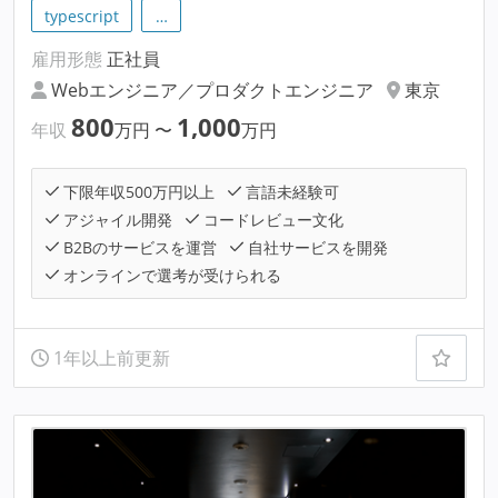
typescript
…
雇用形態
正社員
Webエンジニア／プロダクトエンジニア
東京
800
1,000
年収
万円
〜
万円
下限年収500万円以上
言語未経験可
アジャイル開発
コードレビュー文化
B2Bのサービスを運営
自社サービスを開発
オンラインで選考が受けられる
1年以上前更新