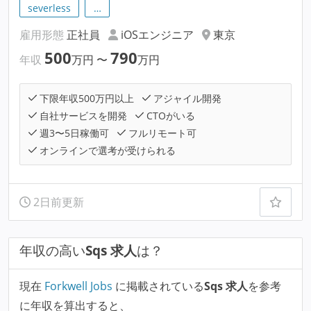
severless
…
雇用形態
正社員
iOSエンジニア
東京
500
790
年収
万円
〜
万円
下限年収500万円以上
アジャイル開発
自社サービスを開発
CTOがいる
週3〜5日稼働可
フルリモート可
オンラインで選考が受けられる
2日前更新
年収の高い
Sqs 求人
は？
現在
Forkwell Jobs
に掲載されている
Sqs 求人
を参考
に年収を算出すると、