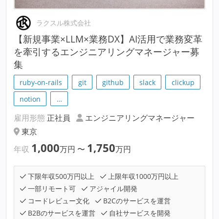
ラクスル株式会社
【新規事業×LLM×業務DX】AI活用で業務変革
を牽引するエンジニアリングマネージャー募
集
ruby-on-rails
git
github
slack
clickup
notion
…
雇用形態
正社員
エンジニアリングマネージャー
東京
1,000
1,750
年収
万円
〜
万円
下限年収500万円以上
上限年収1000万円以上
一部リモート可
アジャイル開発
コードレビュー文化
B2Cのサービスを運営
B2Bのサービスを運営
自社サービスを開発