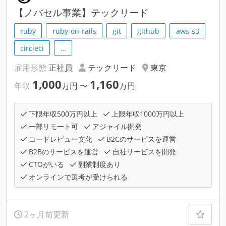
【ノバセル事業】テックリード
ruby
ruby-on-rails
git
github
aws-s3
circleci
…
雇用形態
正社員
テックリード
東京
1,000
1,160
年収
万円
〜
万円
下限年収500万円以上
上限年収1000万円以上
一部リモート可
アジャイル開発
コードレビュー文化
B2Cのサービスを運営
B2Bのサービスを運営
自社サービスを開発
CTOがいる
副業制度あり
オンラインで選考が受けられる
2ヶ月前更新