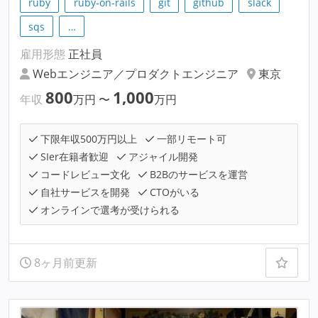
ruby
ruby-on-rails
git
github
slack
sqs
…
雇用形態
正社員
Webエンジニア／プロダクトエンジニア
東京
800
1,000
年収
万円
〜
万円
下限年収500万円以上
一部リモート可
SIer在籍者歓迎
アジャイル開発
コードレビュー文化
B2Bのサービスを運営
自社サービスを開発
CTOがいる
オンラインで選考が受けられる
8ヶ月前更新