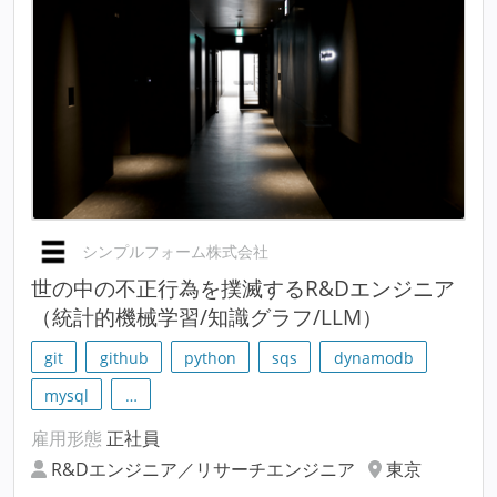
シンプルフォーム株式会社
世の中の不正行為を撲滅するR&Dエンジニア
（統計的機械学習/知識グラフ/LLM）
git
github
python
sqs
dynamodb
mysql
…
雇用形態
正社員
R&Dエンジニア／リサーチエンジニア
東京