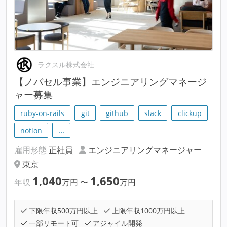
ラクスル株式会社
【ノバセル事業】エンジニアリングマネージ
ャー募集
ruby-on-rails
git
github
slack
clickup
notion
…
雇用形態
正社員
エンジニアリングマネージャー
東京
1,040
1,650
年収
万円
〜
万円
下限年収500万円以上
上限年収1000万円以上
一部リモート可
アジャイル開発