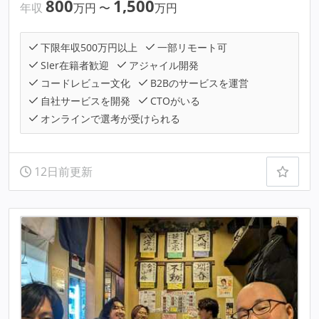
800
1,500
年収
万円
〜
万円
下限年収500万円以上
一部リモート可
SIer在籍者歓迎
アジャイル開発
コードレビュー文化
B2Bのサービスを運営
自社サービスを開発
CTOがいる
オンラインで選考が受けられる
12日前更新