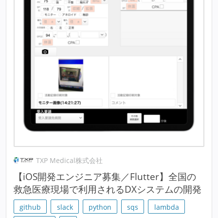
TXP Medical株式会社
【iOS開発エンジニア募集／Flutter】全国の
救急医療現場で利用されるDXシステムの開発
github
slack
python
sqs
lambda