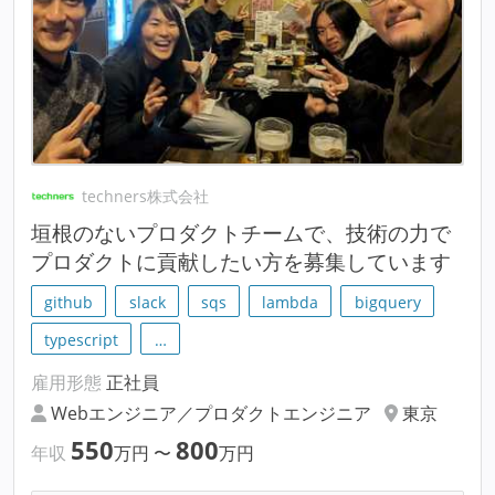
techners株式会社
垣根のないプロダクトチームで、技術の力で
プロダクトに貢献したい方を募集しています
github
slack
sqs
lambda
bigquery
typescript
…
雇用形態
正社員
Webエンジニア／プロダクトエンジニア
東京
550
800
年収
万円
〜
万円