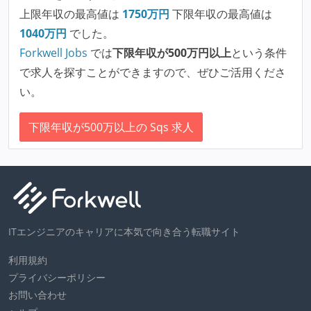
上限年収の最高値は
1750
万円
下限年収の最高値は
1040
万円
でした。
Forkwell Jobs
では
下限年収が500万円以上
という条件
で求人を探すことができますので、ぜひご活用くださ
い。
下限年収が500万以上の Sqs 求人
ITエンジニアのキャリアに本気で向き合う転職サイト
利用規約
プライバシーポリシー
お問い合わせ