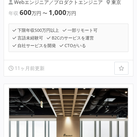
Webエンジニア／プロダクトエンジニア
東京
600
1,000
年収
万円
〜
万円
下限年収500万円以上
一部リモート可
言語未経験可
B2Cのサービスを運営
自社サービスを開発
CTOがいる
11ヶ月前更新