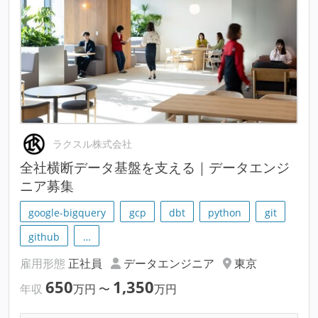
ラクスル株式会社
全社横断データ基盤を支える｜データエンジ
ニア募集
google-bigquery
gcp
dbt
python
git
github
…
雇用形態
正社員
データエンジニア
東京
650
1,350
年収
万円
〜
万円