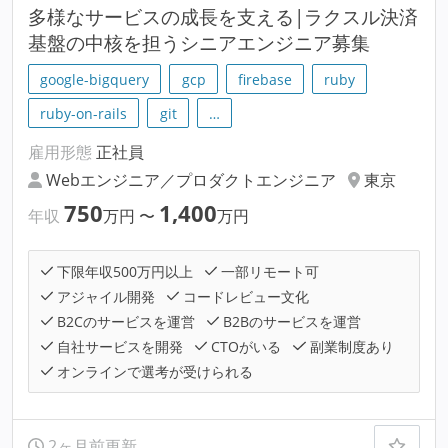
多様なサービスの成長を支える|ラクスル決済
基盤の中核を担うシニアエンジニア募集
google-bigquery
gcp
firebase
ruby
ruby-on-rails
git
…
雇用形態
正社員
Webエンジニア／プロダクトエンジニア
東京
750
1,400
年収
万円
〜
万円
下限年収500万円以上
一部リモート可
アジャイル開発
コードレビュー文化
B2Cのサービスを運営
B2Bのサービスを運営
自社サービスを開発
CTOがいる
副業制度あり
オンラインで選考が受けられる
2ヶ月前更新