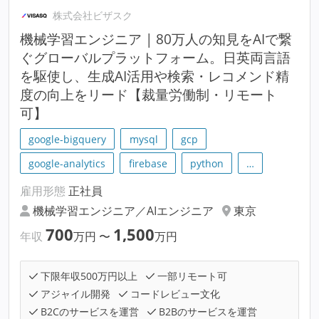
株式会社ビザスク
機械学習エンジニア | 80万人の知見をAIで繋
ぐグローバルプラットフォーム。日英両言語
を駆使し、生成AI活用や検索・レコメンド精
度の向上をリード【裁量労働制・リモート
可】
google-bigquery
mysql
gcp
google-analytics
firebase
python
…
雇用形態
正社員
機械学習エンジニア／AIエンジニア
東京
700
1,500
年収
万円
〜
万円
下限年収500万円以上
一部リモート可
アジャイル開発
コードレビュー文化
B2Cのサービスを運営
B2Bのサービスを運営