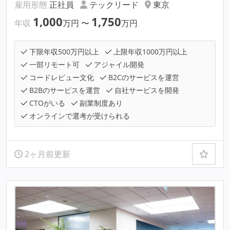
雇用形態
正社員
テックリード
東京
1,000
1,750
年収
万円
〜
万円
下限年収500万円以上
上限年収1000万円以上
一部リモート可
アジャイル開発
コードレビュー文化
B2Cのサービスを運営
B2Bのサービスを運営
自社サービスを開発
CTOがいる
副業制度あり
オンラインで選考が受けられる
2ヶ月前更新