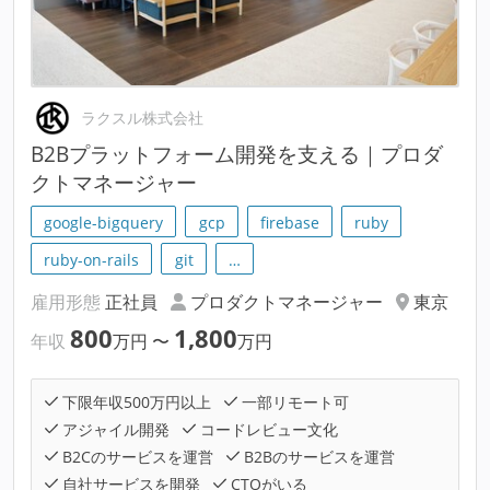
ラクスル株式会社
B2Bプラットフォーム開発を支える｜プロダ
クトマネージャー
google-bigquery
gcp
firebase
ruby
ruby-on-rails
git
…
雇用形態
正社員
プロダクトマネージャー
東京
800
1,800
年収
万円
〜
万円
下限年収500万円以上
一部リモート可
アジャイル開発
コードレビュー文化
B2Cのサービスを運営
B2Bのサービスを運営
自社サービスを開発
CTOがいる