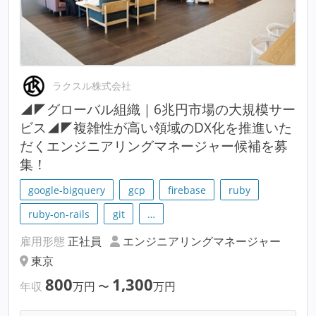
ラクスル株式会社
◢◤グローバル組織｜6兆円市場の大規模サー
ビス◢◤複雑性が高い領域のDX化を推進いた
だくエンジニアリングマネージャー候補を募
集！
google-bigquery
gcp
firebase
ruby
ruby-on-rails
git
…
雇用形態
正社員
エンジニアリングマネージャー
東京
800
1,300
年収
万円
〜
万円