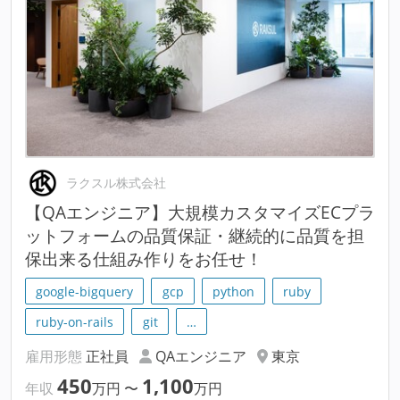
ラクスル株式会社
【QAエンジニア】大規模カスタマイズECプラ
ットフォームの品質保証・継続的に品質を担
保出来る仕組み作りをお任せ！
google-bigquery
gcp
python
ruby
ruby-on-rails
git
…
雇用形態
正社員
QAエンジニア
東京
450
1,100
年収
万円
〜
万円