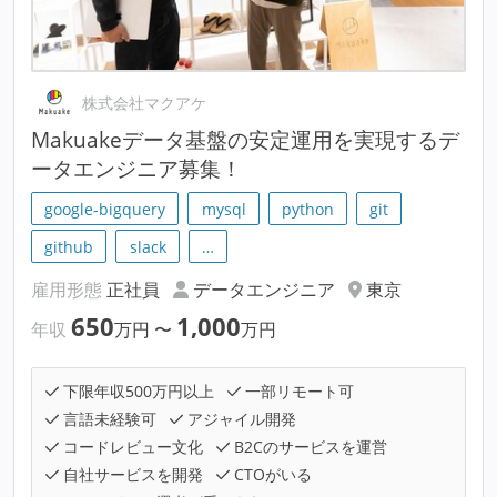
株式会社マクアケ
Makuakeデータ基盤の安定運用を実現するデ
ータエンジニア募集！
google-bigquery
mysql
python
git
github
slack
…
雇用形態
正社員
データエンジニア
東京
650
1,000
年収
万円
〜
万円
下限年収500万円以上
一部リモート可
言語未経験可
アジャイル開発
コードレビュー文化
B2Cのサービスを運営
自社サービスを開発
CTOがいる