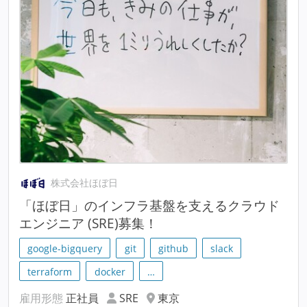
株式会社ほぼ日
「ほぼ日」のインフラ基盤を支えるクラウド
エンジニア (SRE)募集！
google-bigquery
git
github
slack
terraform
docker
…
雇用形態
正社員
SRE
東京