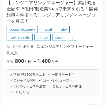
【エンジニアリングマネージャー】累計調達
金額32.5億円/製造業Saasで未来を創る！開発
組織を牽引するエンジニアリングマネージャ
ーを募集！
google-bigquery
mysql
ruby
ruby-on-rails
github
slack
…
雇用形態
正社員
エンジニアリングマネージャー
東京
800
1,400
年収
万円
〜
万円
下限年収500万円以上
一部リモート可
アジャイル開発
コードレビュー文化
B2Bのサービスを運営
自社サービスを開発
CTOがいる