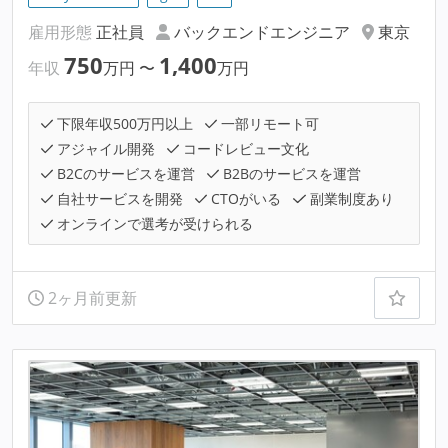
雇用形態
正社員
バックエンドエンジニア
東京
750
1,400
年収
万円
〜
万円
下限年収500万円以上
一部リモート可
アジャイル開発
コードレビュー文化
B2Cのサービスを運営
B2Bのサービスを運営
自社サービスを開発
CTOがいる
副業制度あり
オンラインで選考が受けられる
2ヶ月前更新