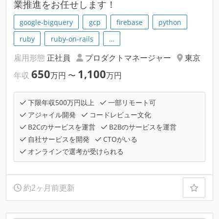
業推進をお任せします！
google-bigquery
gcp
firebase
python
ruby
ruby-on-rails
…
雇用形態
正社員
プロダクトマネージャー
東京
650
1,100
年収
万円
〜
万円
下限年収500万円以上
一部リモート可
アジャイル開発
コードレビュー文化
B2Cのサービスを運営
B2Bのサービスを運営
自社サービスを開発
CTOがいる
オンラインで選考が受けられる
約2ヶ月前更新