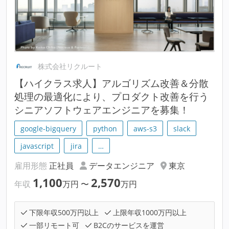
株式会社リクルート
【ハイクラス求人】アルゴリズム改善＆分散
処理の最適化により、プロダクト改善を行う
シニアソフトウェアエンジニアを募集！
google-bigquery
python
aws-s3
slack
javascript
jira
…
雇用形態
正社員
データエンジニア
東京
1,100
2,570
年収
万円
〜
万円
下限年収500万円以上
上限年収1000万円以上
一部リモート可
B2Cのサービスを運営