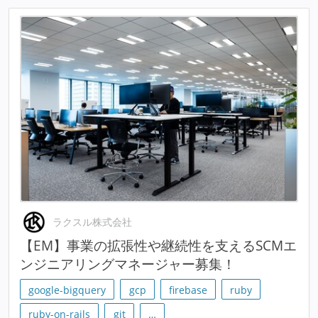
ラクスル株式会社
【EM】事業の拡張性や継続性を支えるSCMエ
ンジニアリングマネージャー募集！
google-bigquery
gcp
firebase
ruby
ruby-on-rails
git
…