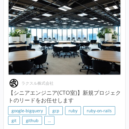
ラクスル株式会社
【シニアエンジニア(CTO室)】新規プロジェク
トのリードをお任せします
google-bigquery
gcp
ruby
ruby-on-rails
git
github
…