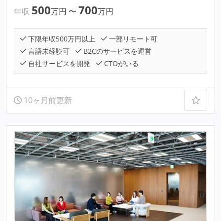
500
700
年収
万円
〜
万円
下限年収500万円以上
一部リモート可
言語未経験可
B2Cのサービスを運営
自社サービスを開発
CTOがいる
10ヶ月前更新