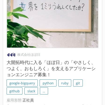
株式会社ほぼ日
大開拓時代に入る「ほぼ日」の「やさしく、
つよく、おもしろく」を支えるアプリケーシ
ョンエンジニア募集！
google-bigquery
python
ruby
git
github
slack
…
雇用形態
正社員