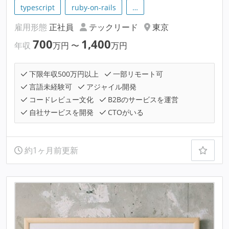
typescript
ruby-on-rails
…
雇用形態
正社員
テックリード
東京
700
1,400
年収
万円
〜
万円
下限年収500万円以上
一部リモート可
言語未経験可
アジャイル開発
コードレビュー文化
B2Bのサービスを運営
自社サービスを開発
CTOがいる
約1ヶ月前更新