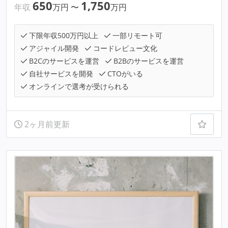
650
1,750
年収
万円
〜
万円
下限年収500万円以上
一部リモート可
アジャイル開発
コードレビュー文化
B2Cのサービスを運営
B2Bのサービスを運営
自社サービスを開発
CTOがいる
オンラインで選考が受けられる
2ヶ月前更新