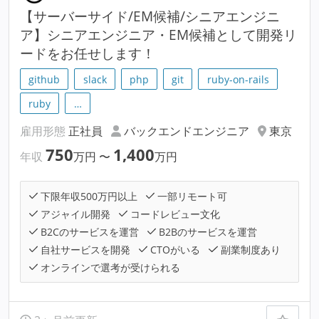
【サーバーサイド/EM候補/シニアエンジニ
ア】シニアエンジニア・EM候補として開発リ
ードをお任せします！
github
slack
php
git
ruby-on-rails
ruby
…
雇用形態
正社員
バックエンドエンジニア
東京
750
1,400
年収
万円
〜
万円
下限年収500万円以上
一部リモート可
アジャイル開発
コードレビュー文化
B2Cのサービスを運営
B2Bのサービスを運営
自社サービスを開発
CTOがいる
副業制度あり
オンラインで選考が受けられる