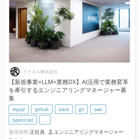
ラクスル株式会社
【新規事業×LLM×業務DX】AI活用で業務変革
を牽引するエンジニアリングマネージャー募
集
mysql
github
slack
git
aws
typescript
…
雇用形態
正社員
エンジニアリングマネージャー