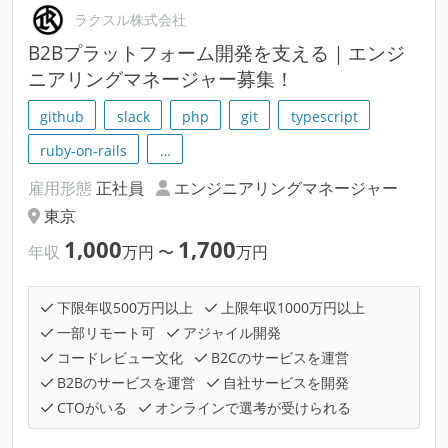
ラクスル株式会社
B2Bプラットフォーム開発を支える｜エンジ
ニアリングマネージャー募集！
github
slack
php
git
typescript
ruby-on-rails
…
雇用形態
正社員
エンジニアリングマネージャー
東京
1,000
1,700
年収
万円
〜
万円
下限年収500万円以上
上限年収1000万円以上
一部リモート可
アジャイル開発
コードレビュー文化
B2Cのサービスを運営
B2Bのサービスを運営
自社サービスを開発
CTOがいる
オンラインで選考が受けられる