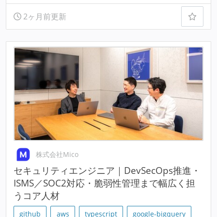
2ヶ月前更新
株式会社Mico
セキュリティエンジニア｜DevSecOps推進・
ISMS／SOC2対応・脆弱性管理まで幅広く担
うコア人材
github
aws
typescript
google-bigquery