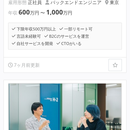
雇用形態
正社員
バックエンドエンジニア
東京
600
1,000
年収
万円
〜
万円
下限年収500万円以上
一部リモート可
言語未経験可
B2Cのサービスを運営
自社サービスを開発
CTOがいる
7ヶ月前更新