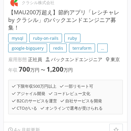
クラシル株式会社
【MAU200万超え】節約アプリ「レシチャレ
by クラシル」のバックエンドエンジニア募
集！
mysql
ruby-on-rails
ruby
google-bigquery
redis
terraform
…
雇用形態
正社員
バックエンドエンジニア
東京
700
1,200
年収
万円
〜
万円
下限年収500万円以上
一部リモート可
アジャイル開発
コードレビュー文化
B2Cのサービスを運営
自社サービスを開発
CTOがいる
オンラインで選考が受けられる
4ヶ月前更新