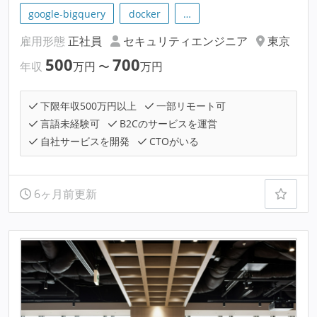
google-bigquery
docker
…
雇用形態
正社員
セキュリティエンジニア
東京
500
700
年収
万円
〜
万円
下限年収500万円以上
一部リモート可
言語未経験可
B2Cのサービスを運営
自社サービスを開発
CTOがいる
6ヶ月前更新