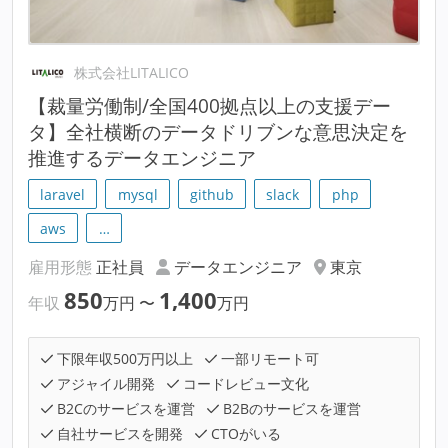
株式会社LITALICO
【裁量労働制/全国400拠点以上の支援デー
タ】全社横断のデータドリブンな意思決定を
推進するデータエンジニア
laravel
mysql
github
slack
php
aws
…
雇用形態
正社員
データエンジニア
東京
850
1,400
年収
万円
〜
万円
下限年収500万円以上
一部リモート可
アジャイル開発
コードレビュー文化
B2Cのサービスを運営
B2Bのサービスを運営
自社サービスを開発
CTOがいる