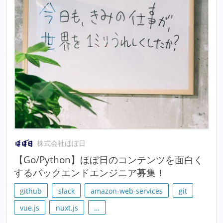
株式会社ほぼ日
【Go/Python】ほぼ日のコンテンツを面白く
するバックエンドエンジニア募集！
github
slack
amazon-web-services
git
vue.js
nuxt.js
…