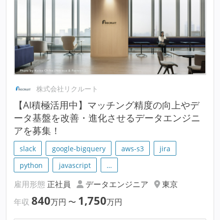
株式会社リクルート
【AI積極活用中】マッチング精度の向上やデ
ータ基盤を改善・進化させるデータエンジニ
アを募集！
slack
google-bigquery
aws-s3
jira
python
javascript
…
雇用形態
正社員
データエンジニア
東京
840
1,750
年収
万円
〜
万円