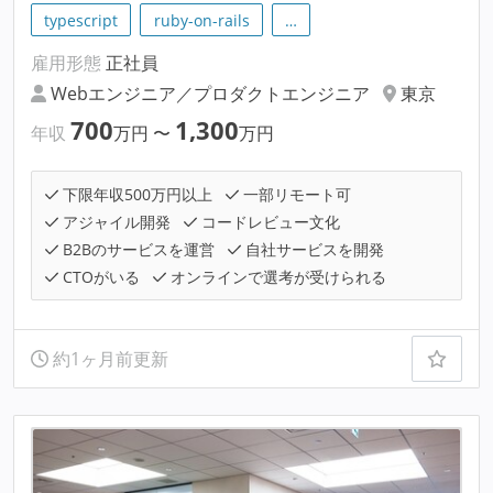
typescript
ruby-on-rails
…
雇用形態
正社員
Webエンジニア／プロダクトエンジニア
東京
700
1,300
年収
万円
〜
万円
下限年収500万円以上
一部リモート可
アジャイル開発
コードレビュー文化
B2Bのサービスを運営
自社サービスを開発
CTOがいる
オンラインで選考が受けられる
約1ヶ月前更新