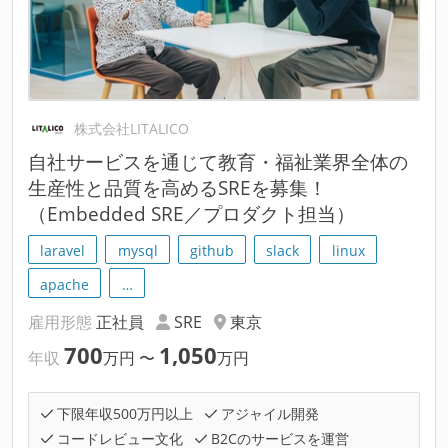
株式会社LITALICO
自社サービスを通じて教育・福祉業界全体の
生産性と品質を高めるSREを募集！
（Embedded SRE／プロダクト担当）
laravel
mysql
github
slack
linux
apache
…
雇用形態
正社員
SRE
東京
700
1,050
年収
万円
〜
万円
下限年収500万円以上
アジャイル開発
コードレビュー文化
B2Cのサービスを運営