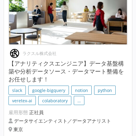
ラクスル株式会社
【アナリティクスエンジニア】データ基盤構
築や分析データソース・データマート整備を
お任せします！
slack
google-bigquery
notion
python
veretex-ai
colaboratory
…
雇用形態
正社員
データサイエンティスト／データアナリスト
東京