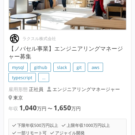
ラクスル株式会社
【ノバセル事業】エンジニアリングマネージ
ャー募集
mysql
github
slack
git
aws
typescript
…
雇用形態
正社員
エンジニアリングマネージャー
東京
1,040
1,650
年収
万円
〜
万円
下限年収500万円以上
上限年収1000万円以上
一部リモート可
アジャイル開発