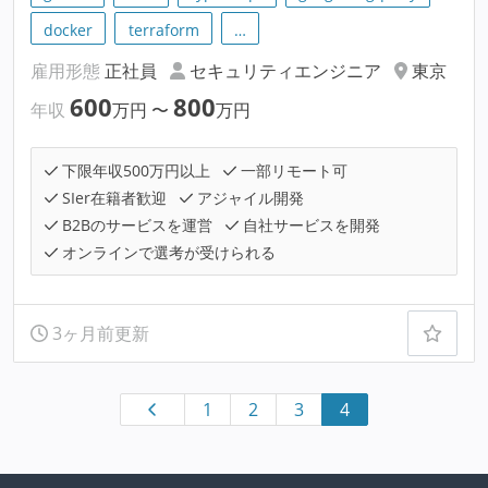
docker
terraform
…
雇用形態
正社員
セキュリティエンジニア
東京
600
800
年収
万円
〜
万円
下限年収500万円以上
一部リモート可
SIer在籍者歓迎
アジャイル開発
B2Bのサービスを運営
自社サービスを開発
オンラインで選考が受けられる
3ヶ月前更新
1
2
3
4