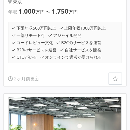
東京
1,000
1,750
年収
万円
〜
万円
下限年収500万円以上
上限年収1000万円以上
一部リモート可
アジャイル開発
コードレビュー文化
B2Cのサービスを運営
B2Bのサービスを運営
自社サービスを開発
CTOがいる
オンラインで選考が受けられる
2ヶ月前更新