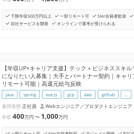
下限年収500万円以上
一部リモート可
SIer在籍者歓迎
自社サービスを開発
オンラインで選考が受けられる
【年収UP×キャリア支援】テック＋ビジネススキ
になりたい人募集｜大手とパートナー契約｜キャリ
リモート可能｜高還元給与反映
java
spring
vue.js
gcp
aws
github
…
雇用形態
正社員
Webエンジニア／プロダクトエンジニア
400
1,000
年収
万円
〜
万円
一部リモート可
SIer在籍者歓迎
アジャイル開発
B2C