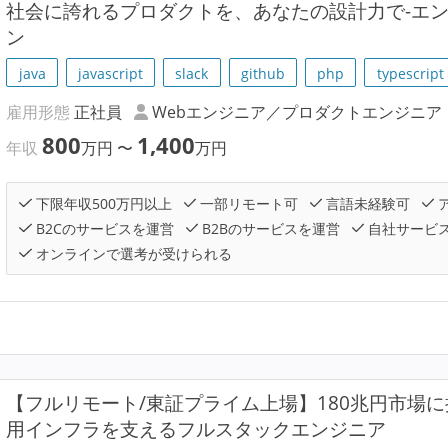
社会に誇れるプロダクトを、あなたの設計力で-エ
ン
java
javascript
slack
github
php
typescript
雇用形態
正社員
Webエンジニア／プロダクトエンジニア
800
1,400
年収
万円
〜
万円
下限年収500万円以上
一部リモート可
言語未経験可
B2Cのサービスを運営
B2Bのサービスを運営
自社サービ
オンラインで選考が受けられる
【フルリモート/東証プライム上場】180兆円市場
用インフラを支えるフルスタックエンジニア