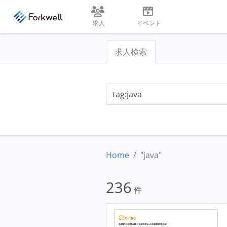
求人
イベント
求人検索
Home
"java"
236
件