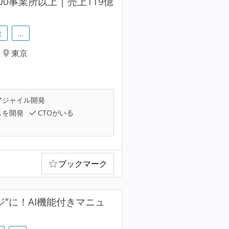
事業所以上 | 売上119億
t
…
東京
アジャイル開発
スを開発
CTOがいる
ブックマーク
ジ”に！AI機能付きマニュ