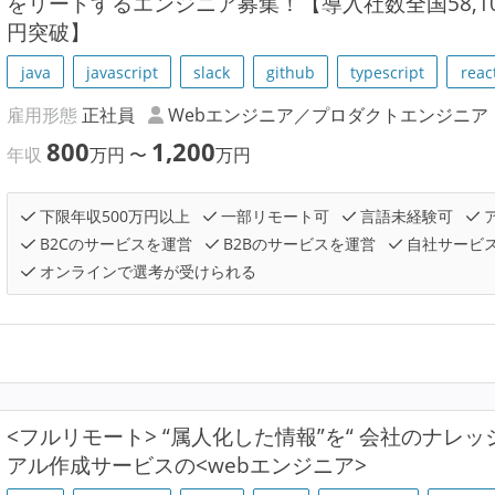
をリードするエンジニア募集！【導入社数全国58,100
円突破】
java
javascript
slack
github
typescript
reac
雇用形態
正社員
Webエンジニア／プロダクトエンジニア
800
1,200
年収
万円
〜
万円
下限年収500万円以上
一部リモート可
言語未経験可
B2Cのサービスを運営
B2Bのサービスを運営
自社サービ
オンラインで選考が受けられる
<フルリモート> “属人化した情報”を“ 会社のナレッ
アル作成サービスの<webエンジニア>