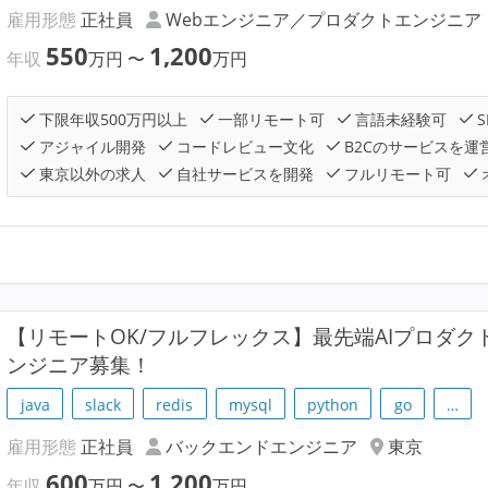
雇用形態
正社員
Webエンジニア／プロダクトエンジニア
550
1,200
年収
万円
〜
万円
下限年収500万円以上
一部リモート可
言語未経験可
S
アジャイル開発
コードレビュー文化
B2Cのサービスを運
東京以外の求人
自社サービスを開発
フルリモート可
【リモートOK/フルフレックス】最先端AIプロダ
ンジニア募集！
java
slack
redis
mysql
python
go
…
雇用形態
正社員
バックエンドエンジニア
東京
600
1,200
年収
万円
〜
万円