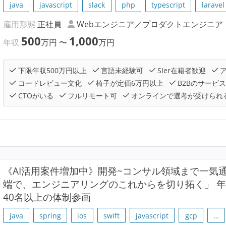
java
javascript
slack
php
typescript
laravel
雇用形態
正社員
Webエンジニア／プロダクトエンジニア
500
1,000
年収
万円
〜
万円
下限年収500万円以上
言語未経験可
SIer在籍者歓迎
ア
コードレビュー文化
椅子が定価6万円以上
B2Bのサービ
CTOがいる
フルリモート可
オンラインで選考が受けられ
《AI活用案件増加中》開発~コンサル領域まで一気
端で、エンジニアリングのこれからを切り拓く」 年収
40名以上の体制参画
java
spring
ios
swift
javascript
gcp
…