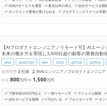
B2Bのサービスを運営
東京以外の求人
自社サービスを開
オンラインで選考が受けられる
プログラミングスクール卒業
【AIプロダクトエンジニア／リモート可】AIエー
未来の働き方を実現し3,000社超の顧客の業務自動
java
javascript
aws
slack
github
python
雇用形態
正社員
Webエンジニア／プロダクトエンジニア
800
1,500
年収
万円
〜
万円
下限年収500万円以上
一部リモート可
アジャイル開発
自社サービスを開発
CTOがいる
フルリモート可
オン