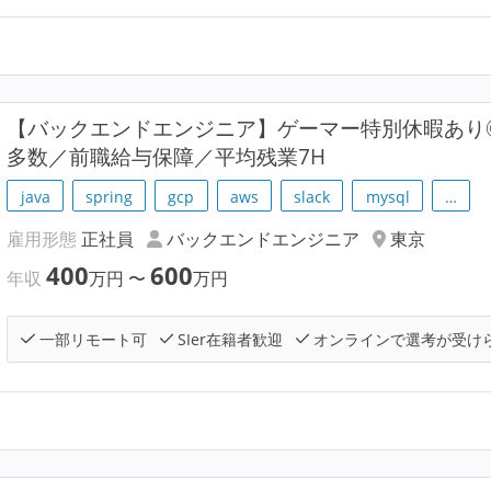
【バックエンドエンジニア】ゲーマー特別休暇あり◎
多数／前職給与保障／平均残業7H
java
spring
gcp
aws
slack
mysql
…
雇用形態
正社員
バックエンドエンジニア
東京
400
600
年収
万円
〜
万円
一部リモート可
SIer在籍者歓迎
オンラインで選考が受け