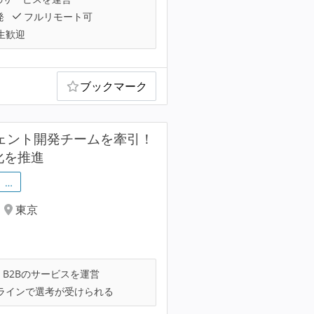
発
フルリモート可
生歓迎
ブックマーク
ジェント開発チームを牽引！
化を推進
…
東京
B2Bのサービスを運営
ラインで選考が受けられる