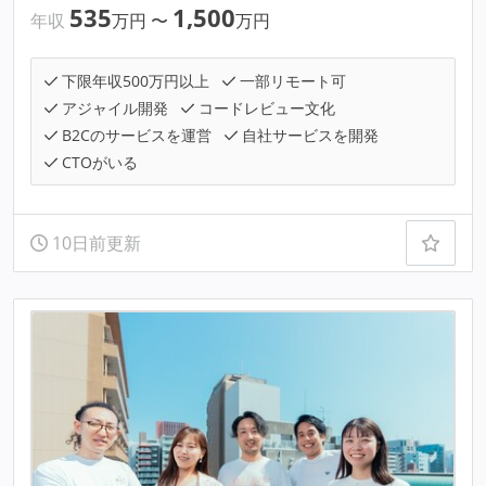
535
1,500
年収
万円
〜
万円
下限年収500万円以上
一部リモート可
アジャイル開発
コードレビュー文化
B2Cのサービスを運営
自社サービスを開発
CTOがいる
10日前更新