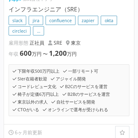
インフラエンジニア（SRE）
slack
jira
confluence
zapier
okta
circleci
…
雇用形態
正社員
SRE
東京
600
1,200
年収
万円
〜
万円
下限年収500万円以上
一部リモート可
SIer在籍者歓迎
アジャイル開発
コードレビュー文化
B2Cのサービスを運営
椅子が定価6万円以上
B2Bのサービスを運営
東京以外の求人
自社サービスを開発
CTOがいる
オンラインで選考が受けられる
6ヶ月前更新