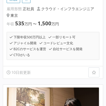
雇用形態
正社員
クラウド・インフラエンジニア
東京
535
1,500
年収
万円
〜
万円
下限年収500万円以上
一部リモート可
アジャイル開発
コードレビュー文化
B2Cのサービスを運営
自社サービスを開発
CTOがいる
10日前更新