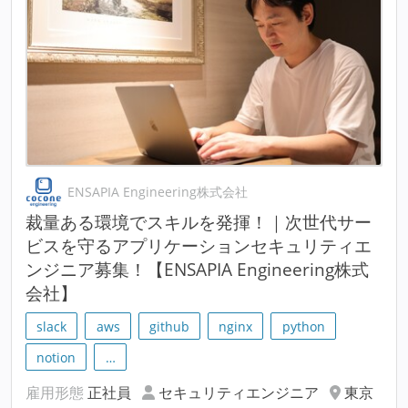
ENSAPIA Engineering株式会社
裁量ある環境でスキルを発揮！｜次世代サー
ビスを守るアプリケーションセキュリティエ
ンジニア募集！【ENSAPIA Engineering株式
会社】
slack
aws
github
nginx
python
notion
…
雇用形態
正社員
セキュリティエンジニア
東京