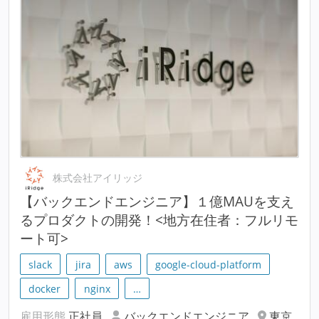
株式会社アイリッジ
【バックエンドエンジニア】１億MAUを支え
るプロダクトの開発！<地方在住者：フルリモ
ート可>
slack
jira
aws
google-cloud-platform
docker
nginx
…
雇用形態
正社員
バックエンドエンジニア
東京