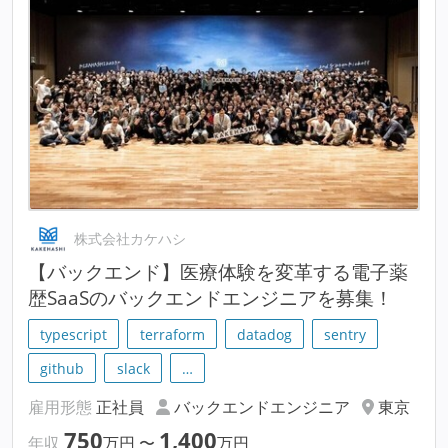
株式会社カケハシ
【バックエンド】医療体験を変革する電子薬
歴SaaSのバックエンドエンジニアを募集！
typescript
terraform
datadog
sentry
github
slack
…
雇用形態
正社員
バックエンドエンジニア
東京
750
1,400
年収
万円
〜
万円