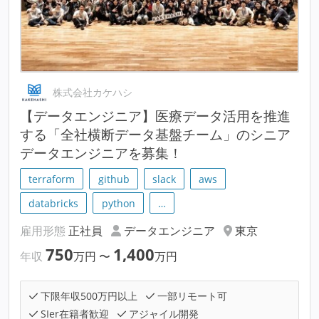
株式会社カケハシ
【データエンジニア】医療データ活用を推進
する「全社横断データ基盤チーム」のシニア
データエンジニアを募集！
terraform
github
slack
aws
databricks
python
…
雇用形態
正社員
データエンジニア
東京
750
1,400
年収
万円
〜
万円
下限年収500万円以上
一部リモート可
SIer在籍者歓迎
アジャイル開発