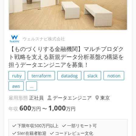
ウェルスナビ株式会社
【ものづくりする金融機関】マルチプロダク
ト戦略を支える新規データ分析基盤の構築を
担うデータエンジニアを募集！
ruby
terraform
datadog
slack
notion
aws
…
雇用形態
正社員
データエンジニア
東京
600
1,000
年収
万円
〜
万円
下限年収500万円以上
一部リモート可
SIer在籍者歓迎
コードレビュー文化