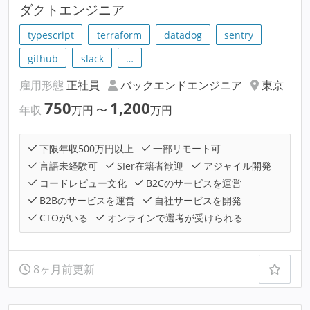
ダクトエンジニア
typescript
terraform
datadog
sentry
github
slack
…
雇用形態
正社員
バックエンドエンジニア
東京
750
1,200
年収
万円
〜
万円
下限年収500万円以上
一部リモート可
言語未経験可
SIer在籍者歓迎
アジャイル開発
コードレビュー文化
B2Cのサービスを運営
B2Bのサービスを運営
自社サービスを開発
CTOがいる
オンラインで選考が受けられる
8ヶ月前更新