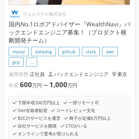
ウェルスナビ株式会社
国内No.1ロボアドバイザー『WealthNavi』バ
ックエンドエンジニア募集！（プロダクト横
断開発チーム）
mysql
datadog
github
slack
aws
gcp
…
雇用形態
正社員
バックエンドエンジニア
東京
600
1,000
年収
万円
〜
万円
下限年収500万円以上
一部リモート可
SIer在籍者歓迎
コードレビュー文化
B2Cのサービスを運営
椅子が定価6万円以上
自社サービスを開発
CTOがいる
オンラインで選考が受けられる