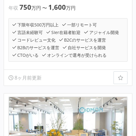
750
1,600
年収
万円
〜
万円
下限年収500万円以上
一部リモート可
言語未経験可
SIer在籍者歓迎
アジャイル開発
コードレビュー文化
B2Cのサービスを運営
B2Bのサービスを運営
自社サービスを開発
CTOがいる
オンラインで選考が受けられる
8ヶ月前更新