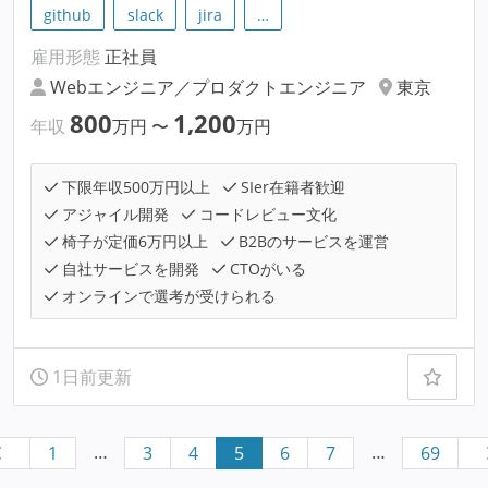
github
slack
jira
…
雇用形態
正社員
Webエンジニア／プロダクトエンジニア
東京
800
1,200
年収
万円
〜
万円
下限年収500万円以上
SIer在籍者歓迎
アジャイル開発
コードレビュー文化
椅子が定価6万円以上
B2Bのサービスを運営
自社サービスを開発
CTOがいる
オンラインで選考が受けられる
1日前更新
…
…
1
3
4
5
6
7
69