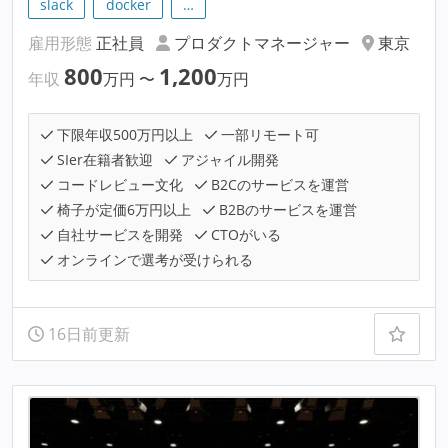
slack
docker
…
雇用形態
正社員
プロダクトマネージャー
東京
800
1,200
年収
万円
〜
万円
下限年収500万円以上
一部リモート可
SIer在籍者歓迎
アジャイル開発
コードレビュー文化
B2Cのサービスを運営
椅子が定価6万円以上
B2Bのサービスを運営
自社サービスを開発
CTOがいる
オンラインで選考が受けられる
16日前更新