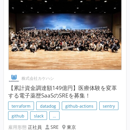
株式会社カケハシ
【累計資金調達額149億円】医療体験を変革
する電子薬歴SaaSのSREを募集！
terraform
datadog
github-actions
sentry
github
slack
…
雇用形態
正社員
SRE
東京