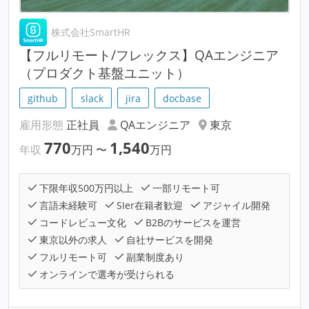
株式会社SmartHR
【フルリモート/フレックス】QAエンジニア
（プロダクト基盤ユニット）
github
slack
jira
docbase
雇用形態
正社員
QAエンジニア
東京
770
1,540
年収
万円
〜
万円
下限年収500万円以上
一部リモート可
言語未経験可
SIer在籍者歓迎
アジャイル開発
コードレビュー文化
B2Bのサービスを運営
東京以外の求人
自社サービスを開発
フルリモート可
副業制度あり
オンラインで選考が受けられる