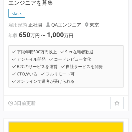
エンジニアを募集
slack
雇用形態
正社員
QAエンジニア
東京
650
1,000
年収
万円
〜
万円
下限年収500万円以上
SIer在籍者歓迎
アジャイル開発
コードレビュー文化
B2Cのサービスを運営
自社サービスを開発
CTOがいる
フルリモート可
オンラインで選考が受けられる
3日前更新