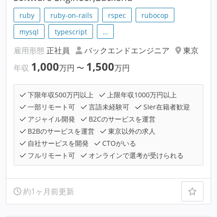
ruby
ruby-on-rails
rspec
rubocop
mysql
typescript
…
雇用形態
正社員
バックエンドエンジニア
東京
1,000
1,500
年収
万円
〜
万円
下限年収500万円以上
上限年収1000万円以上
一部リモート可
言語未経験可
SIer在籍者歓迎
アジャイル開発
B2Cのサービスを運営
B2Bのサービスを運営
東京以外の求人
自社サービスを開発
CTOがいる
フルリモート可
オンラインで選考が受けられる
約1ヶ月前更新