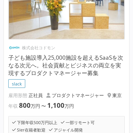
株式会社コドモン
子ども施設導入25,000施設を超えるSaaSを次
なる次元へ。社会貢献とビジネスの両立を実
現するプロダクトマネージャー募集
slack
雇用形態
正社員
プロダクトマネージャー
東京
800
1,100
年収
万円
〜
万円
下限年収500万円以上
一部リモート可
SIer在籍者歓迎
アジャイル開発