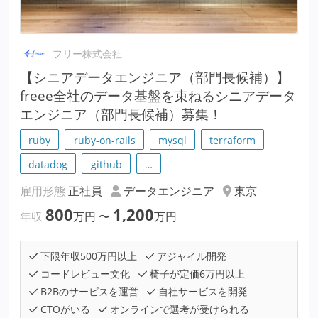
フリー株式会社
【シニアデータエンジニア（部門長候補）】
freee全社のデータ基盤を束ねるシニアデータ
エンジニア（部門長候補）募集！
ruby
ruby-on-rails
mysql
terraform
datadog
github
…
雇用形態
正社員
データエンジニア
東京
800
1,200
年収
万円
〜
万円
下限年収500万円以上
アジャイル開発
コードレビュー文化
椅子が定価6万円以上
B2Bのサービスを運営
自社サービスを開発
CTOがいる
オンラインで選考が受けられる