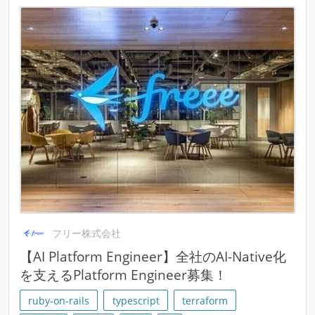
フリー株式会社
【AI Platform Engineer】全社のAI-Native化
を支えるPlatform Engineer募集！
ruby-on-rails
typescript
terraform