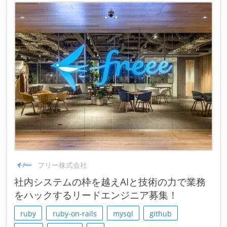
フリー株式会社
社内システムの枠を越えAIと技術の力で業務
をハックするリードエンジニア募集！
ruby
ruby-on-rails
mysql
github