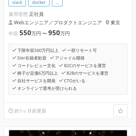
slack
docker
…
雇用形態
正社員
Webエンジニア／プロダクトエンジニア
東京
550
950
年収
万円
〜
万円
下限年収500万円以上
一部リモート可
SIer在籍者歓迎
アジャイル開発
コードレビュー文化
B2Cのサービスを運営
椅子が定価6万円以上
B2Bのサービスを運営
自社サービスを開発
CTOがいる
オンラインで選考が受けられる
約1ヶ月前更新