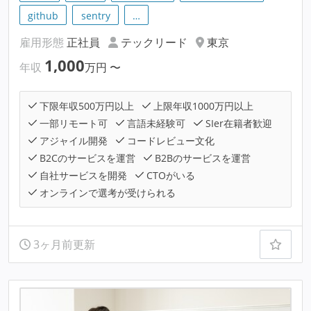
github
sentry
…
雇用形態
正社員
テックリード
東京
1,000
年収
万円
〜
下限年収500万円以上
上限年収1000万円以上
一部リモート可
言語未経験可
SIer在籍者歓迎
アジャイル開発
コードレビュー文化
B2Cのサービスを運営
B2Bのサービスを運営
自社サービスを開発
CTOがいる
オンラインで選考が受けられる
3ヶ月前更新