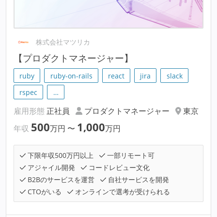
株式会社マツリカ
【プロダクトマネージャー】
ruby
ruby-on-rails
react
jira
slack
rspec
…
雇用形態
正社員
プロダクトマネージャー
東京
500
1,000
年収
万円
〜
万円
下限年収500万円以上
一部リモート可
アジャイル開発
コードレビュー文化
B2Bのサービスを運営
自社サービスを開発
CTOがいる
オンラインで選考が受けられる