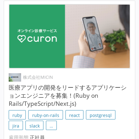
株式会社MICIN
医療アプリの開発をリードするアプリケーシ
ョンエンジニアを募集！(Ruby on
Rails/TypeScript/Next.js)
ruby
ruby-on-rails
react
postgresql
jira
slack
…
雇用形態
正社員