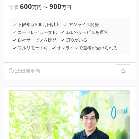
600
900
年収
万円
〜
万円
下限年収500万円以上
アジャイル開発
コードレビュー文化
B2Bのサービスを運営
自社サービスを開発
CTOがいる
フルリモート可
オンラインで選考が受けられる
25日前更新