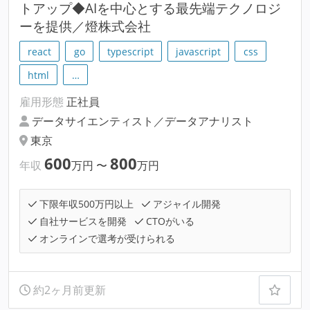
トアップ◆AIを中心とする最先端テクノロジ
ーを提供／燈株式会社
react
go
typescript
javascript
css
html
…
雇用形態
正社員
データサイエンティスト／データアナリスト
東京
600
800
年収
万円
〜
万円
下限年収500万円以上
アジャイル開発
自社サービスを開発
CTOがいる
オンラインで選考が受けられる
約2ヶ月前更新