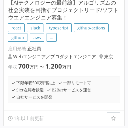
【AIテクノロジーの最前線】アルゴリズムの
社会実装を目指すプロジェクトリード/ソフト
ウエアエンジニア募集！
react
slack
typescript
github-actions
github
aws
…
雇用形態
正社員
Webエンジニア／プロダクトエンジニア
東京
700
1,200
年収
万円
〜
万円
下限年収500万円以上
一部リモート可
SIer在籍者歓迎
B2Bのサービスを運営
自社サービスを開発
1年以上前更新