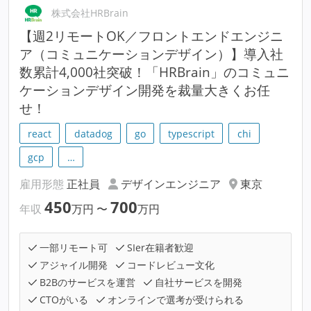
株式会社HRBrain
【週2リモートOK／フロントエンドエンジニ
ア（コミュニケーションデザイン）】導入社
数累計4,000社突破！「HRBrain」のコミュニ
ケーションデザイン開発を裁量大きくお任
せ！
react
datadog
go
typescript
chi
gcp
…
雇用形態
正社員
デザインエンジニア
東京
450
700
年収
万円
〜
万円
一部リモート可
SIer在籍者歓迎
アジャイル開発
コードレビュー文化
B2Bのサービスを運営
自社サービスを開発
CTOがいる
オンラインで選考が受けられる