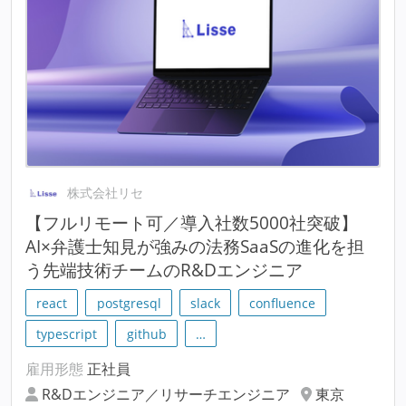
株式会社リセ
【フルリモート可／導入社数5000社突破】
AI×弁護士知見が強みの法務SaaSの進化を担
う先端技術チームのR&Dエンジニア
react
postgresql
slack
confluence
typescript
github
…
雇用形態
正社員
R&Dエンジニア／リサーチエンジニア
東京