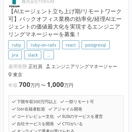
株式会社TOKIUM
【AIエージェント立ち上げ期/リモートワーク
可】バックオフィス業務の効率化/経理AIエー
ジェントの価値最大化を実現するエンジニア
リングマネージャーを募集！
ruby
ruby-on-rails
react
postgresql
jira
slack
…
雇用形態
正社員
エンジニアリングマネージャー
東京
700
1,000
年収
万円
〜
万円
下限年収500万円以上
一部リモート可
SIer在籍者歓迎
アジャイル開発
コードレビュー文化
B2Bのサービスを運営
自社サービスを開発
CTOがいる
オンラインで選考が受けられる