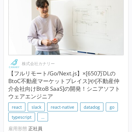
株式会社カナリー
【フルリモート/Go/Next.js】×[650万DLの
BtoC不動産マーケットプレイス]や[不動産仲
介会社向けBtoB SaaS]の開発！シニアソフト
ウェアエンジニア
react
slack
react-native
datadog
go
typescript
…
雇用形態
正社員