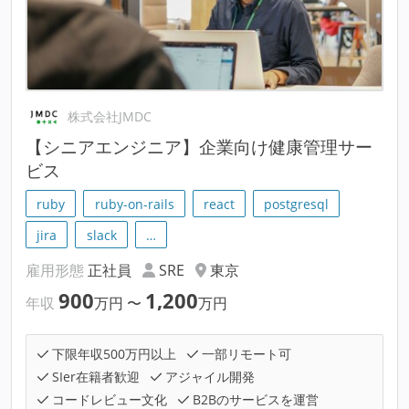
株式会社JMDC
【シニアエンジニア】企業向け健康管理サー
ビス
ruby
ruby-on-rails
react
postgresql
jira
slack
…
雇用形態
正社員
SRE
東京
900
1,200
年収
万円
〜
万円
下限年収500万円以上
一部リモート可
SIer在籍者歓迎
アジャイル開発
コードレビュー文化
B2Bのサービスを運営