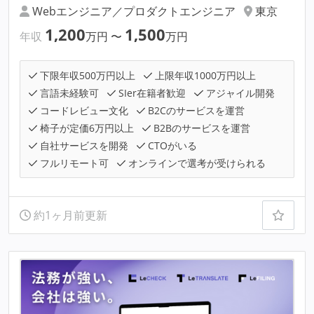
Webエンジニア／プロダクトエンジニア
東京
1,200
1,500
年収
万円
〜
万円
下限年収500万円以上
上限年収1000万円以上
言語未経験可
SIer在籍者歓迎
アジャイル開発
コードレビュー文化
B2Cのサービスを運営
椅子が定価6万円以上
B2Bのサービスを運営
自社サービスを開発
CTOがいる
フルリモート可
オンラインで選考が受けられる
約1ヶ月前更新