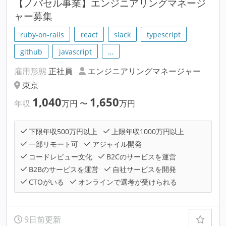
【ノバセル事業】エンジニアリングマネージ
ャー募集
ruby-on-rails
react
slack
typescript
github
javascript
…
雇用形態
正社員
エンジニアリングマネージャー
東京
1,040
1,650
年収
万円
〜
万円
下限年収500万円以上
上限年収1000万円以上
一部リモート可
アジャイル開発
コードレビュー文化
B2Cのサービスを運営
B2Bのサービスを運営
自社サービスを開発
CTOがいる
オンラインで選考が受けられる
9日前更新