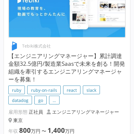
Tebiki株式会社
【エンジニアリングマネージャー】累計調達
金額32.5億円/製造業Saasで未来を創る！開発
組織を牽引するエンジニアリングマネージャ
ーを募集！
ruby
ruby-on-rails
react
slack
datadog
go
…
雇用形態
正社員
エンジニアリングマネージャー
東京
800
1,400
年収
万円
〜
万円