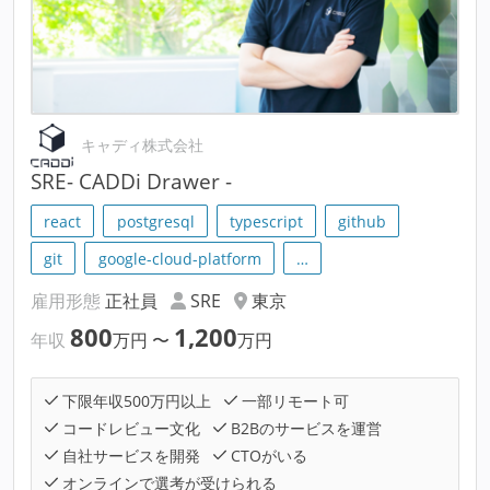
キャディ株式会社
SRE- CADDi Drawer -
react
postgresql
typescript
github
git
google-cloud-platform
…
雇用形態
正社員
SRE
東京
800
1,200
年収
万円
〜
万円
下限年収500万円以上
一部リモート可
コードレビュー文化
B2Bのサービスを運営
自社サービスを開発
CTOがいる
オンラインで選考が受けられる