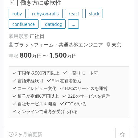
ド｜働き方に柔軟性
ruby
ruby-on-rails
react
slack
confluence
datadog
…
雇用形態
正社員
プラットフォーム・共通基盤エンジニア
東京
800
1,500
年収
万円
〜
万円
下限年収500万円以上
一部リモート可
言語未経験可
SIer在籍者歓迎
コードレビュー文化
B2Cのサービスを運営
椅子が定価6万円以上
B2Bのサービスを運営
自社サービスを開発
CTOがいる
オンラインで選考が受けられる
2ヶ月前更新