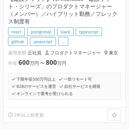
ト・シリーズ」のプロダクトマネージャー
（メンバー）／ハイブリット勤務／フレック
ス制度有
react
postgresql
slack
typescript
github
javascript
…
雇用形態
正社員
プロダクトマネージャー
東京
600
800
年収
万円
〜
万円
下限年収500万円以上
一部リモート可
B2Bのサービスを運営
自社サービスを開発
オンラインで選考が受けられる
2年以上前更新