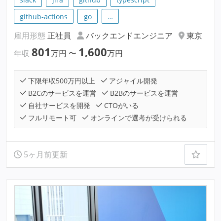
github-actions
go
…
雇用形態
正社員
バックエンドエンジニア
東京
801
1,600
年収
万円
〜
万円
下限年収500万円以上
アジャイル開発
B2Cのサービスを運営
B2Bのサービスを運営
自社サービスを開発
CTOがいる
フルリモート可
オンラインで選考が受けられる
5ヶ月前更新