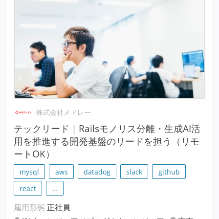
株式会社メドレー
テックリード｜Railsモノリス分離・生成AI活
用を推進する開発基盤のリードを担う（リモ
ートOK）
mysql
aws
datadog
slack
github
react
…
雇用形態
正社員