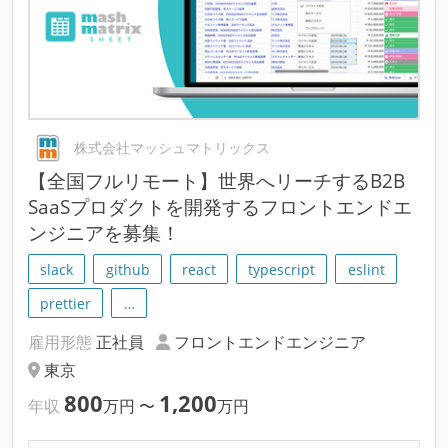
株式会社マッシュマトリックス
【全国フルリモート】世界へリーチするB2B
SaaSプロダクトを開発するフロントエンドエ
ンジニアを募集！
slack
github
react
typescript
eslint
prettier
…
雇用形態
正社員
フロントエンドエンジニア
東京
800
1,200
年収
万円
〜
万円