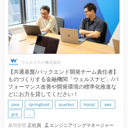
ウェルスナビ株式会社
【共通基盤/バックエンド開発チーム責任者】
ものづくりする金融機関「ウェルスナビ」/パ
フォーマンス改善や開発環境の標準化推進な
どにお力を貸してください！
java
springboot
quarkus
mysql
aws
gcp
…
雇用形態
正社員
エンジニアリングマネージャー