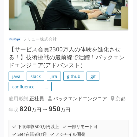
フリュー株式会社
【サービス会員2300万人の体験を進化させ
る！】技術挑戦の最前線で活躍！バックエン
ドエンジニア(アドバンスト）
java
slack
jira
github
git
confluence
…
雇用形態
正社員
バックエンドエンジニア
京都
820
950
年収
万円
〜
万円
下限年収500万円以上
一部リモート可
SIer在籍者歓迎
アジャイル開発