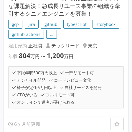
な課題解決！急成長リユース事業の組織を牽
引するシニアエンジニアを募集！
gcp
jira
github
typescript
storybook
github-actions
…
雇用形態
正社員
テックリード
東京
804
1,200
年収
万円
〜
万円
下限年収500万円以上
一部リモート可
アジャイル開発
コードレビュー文化
椅子が定価6万円以上
自社サービスを開発
CTOがいる
フルリモート可
オンラインで選考が受けられる
6ヶ月前更新