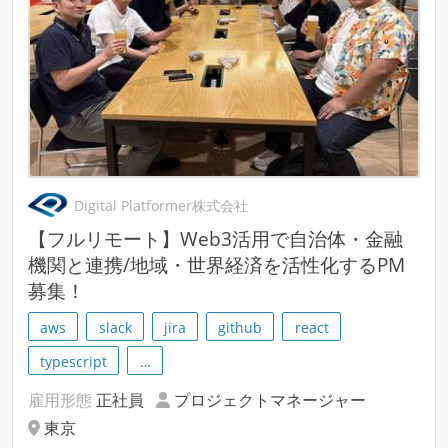
Digital Platformer株式会社
【フルリモート】Web3活用で自治体・金融
機関と連携/地域・世界経済を活性化するPM
募集！
aws
slack
jira
github
react
typescript
…
雇用形態
正社員
プロジェクトマネージャー
東京