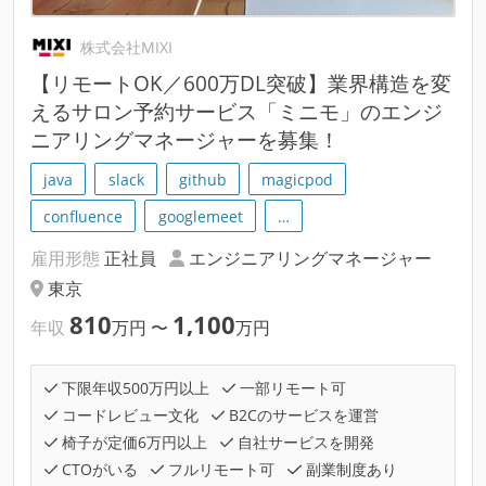
株式会社MIXI
【リモートOK／600万DL突破】業界構造を変
えるサロン予約サービス「ミニモ」のエンジ
ニアリングマネージャーを募集！
java
slack
github
magicpod
confluence
googlemeet
…
雇用形態
正社員
エンジニアリングマネージャー
東京
810
1,100
年収
万円
〜
万円
下限年収500万円以上
一部リモート可
コードレビュー文化
B2Cのサービスを運営
椅子が定価6万円以上
自社サービスを開発
CTOがいる
フルリモート可
副業制度あり