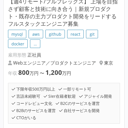
【週4リモート/フルフレックス】 上場を目指
さず顧客と技術に向き合う｜新規プロダク
ト・既存の主力プロダクト開発をリードする
フルスタックエンジニア募集
mysql
aws
github
react
git
docker
…
雇用形態
正社員
Webエンジニア／プロダクトエンジニア
東京
800
1,200
年収
万円
〜
万円
下限年収500万円以上
一部リモート可
言語未経験可
SIer在籍者歓迎
アジャイル開発
コードレビュー文化
B2Cのサービスを運営
B2Bのサービスを運営
自社サービスを開発
CTOがいる