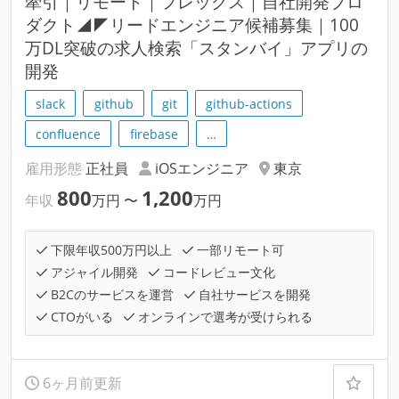
牽引｜リモート｜フレックス｜自社開発プロ
ダクト◢◤リードエンジニア候補募集｜100
万DL突破の求人検索「スタンバイ」アプリの
開発
slack
github
git
github-actions
confluence
firebase
…
雇用形態
正社員
iOSエンジニア
東京
800
1,200
年収
万円
〜
万円
下限年収500万円以上
一部リモート可
アジャイル開発
コードレビュー文化
B2Cのサービスを運営
自社サービスを開発
CTOがいる
オンラインで選考が受けられる
6ヶ月前更新