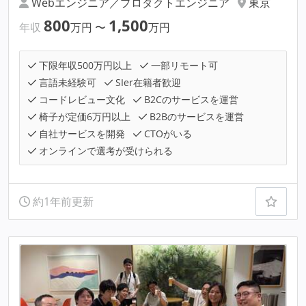
Webエンジニア／プロダクトエンジニア
東京
800
1,500
年収
万円
〜
万円
下限年収500万円以上
一部リモート可
言語未経験可
SIer在籍者歓迎
コードレビュー文化
B2Cのサービスを運営
椅子が定価6万円以上
B2Bのサービスを運営
自社サービスを開発
CTOがいる
オンラインで選考が受けられる
約1年前更新