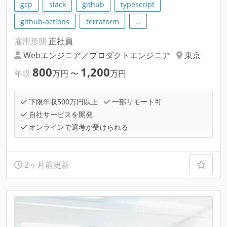
gcp
slack
github
typescript
github-actions
terraform
…
雇用形態
正社員
Webエンジニア／プロダクトエンジニア
東京
800
1,200
年収
万円
〜
万円
下限年収500万円以上
一部リモート可
自社サービスを開発
オンラインで選考が受けられる
2ヶ月前更新