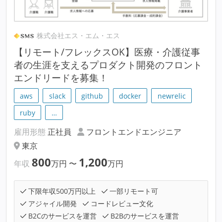
株式会社エス・エム・エス
【リモート/フレックスOK】医療・介護従事
者の生涯を支えるプロダクト開発のフロント
エンドリードを募集！
aws
slack
github
docker
newrelic
ruby
…
雇用形態
正社員
フロントエンドエンジニア
東京
800
1,200
年収
万円
〜
万円
下限年収500万円以上
一部リモート可
アジャイル開発
コードレビュー文化
B2Cのサービスを運営
B2Bのサービスを運営