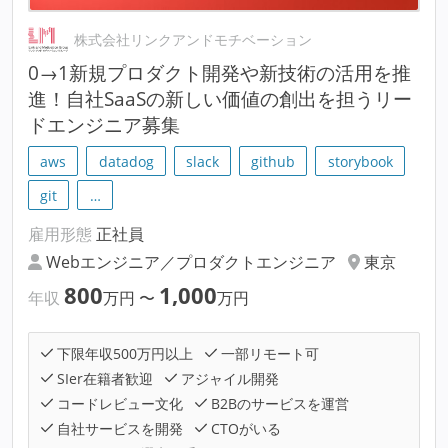
株式会社リンクアンドモチベーション
0→1新規プロダクト開発や新技術の活用を推
進！自社SaaSの新しい価値の創出を担うリー
ドエンジニア募集
aws
datadog
slack
github
storybook
git
…
雇用形態
正社員
Webエンジニア／プロダクトエンジニア
東京
800
1,000
年収
万円
〜
万円
下限年収500万円以上
一部リモート可
SIer在籍者歓迎
アジャイル開発
コードレビュー文化
B2Bのサービスを運営
自社サービスを開発
CTOがいる