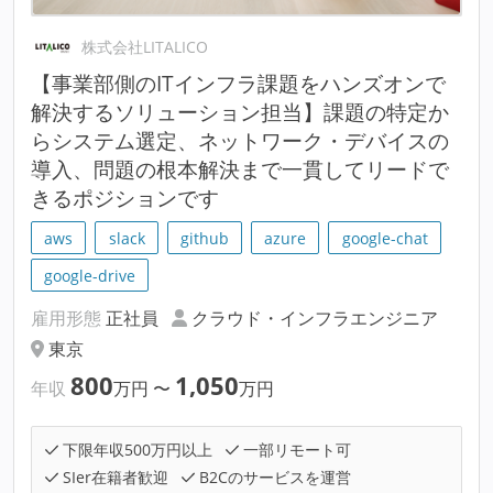
株式会社LITALICO
【事業部側のITインフラ課題をハンズオンで
解決するソリューション担当】課題の特定か
らシステム選定、ネットワーク・デバイスの
導入、問題の根本解決まで一貫してリードで
きるポジションです
aws
slack
github
azure
google-chat
google-drive
雇用形態
正社員
クラウド・インフラエンジニア
東京
800
1,050
年収
万円
〜
万円
下限年収500万円以上
一部リモート可
SIer在籍者歓迎
B2Cのサービスを運営