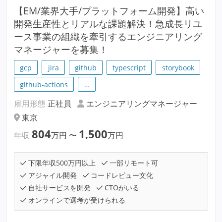
【EM/業界大手/プラットフォーム開発】高い
開発生産性とリアルな課題解決！急成長リユ
ース事業の組織を牽引するエンジニアリング
マネージャーを募集！
gcp
jira
github
typescript
storybook
github-actions
…
雇用形態
正社員
エンジニアリングマネージャー
東京
804
1,500
年収
万円
〜
万円
下限年収500万円以上
一部リモート可
アジャイル開発
コードレビュー文化
自社サービスを開発
CTOがいる
オンラインで選考が受けられる