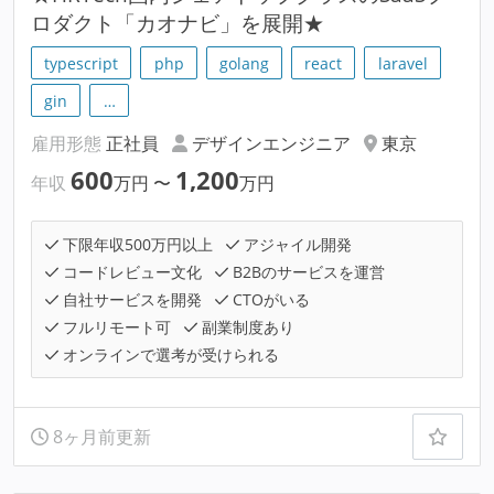
ロダクト「カオナビ」を展開★
typescript
php
golang
react
laravel
gin
…
雇用形態
正社員
デザインエンジニア
東京
600
1,200
年収
万円
〜
万円
下限年収500万円以上
アジャイル開発
コードレビュー文化
B2Bのサービスを運営
自社サービスを開発
CTOがいる
フルリモート可
副業制度あり
オンラインで選考が受けられる
8ヶ月前更新