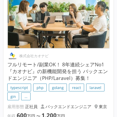
株式会社カオナビ
フルリモート/副業OK！ 8年連続シェアNo1
『カオナビ』の新機能開発を担う バックエン
ドエンジニア（PHP/Laravel）募集！
typescript
php
golang
react
laravel
gin
…
雇用形態
正社員
バックエンドエンジニア
東京
600
1,200
年収
万円
〜
万円