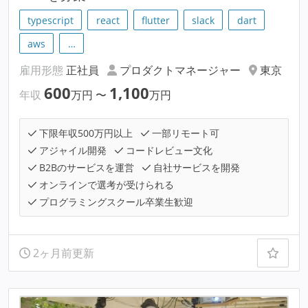
typescript
react
flutter
slack
dart
aws
…
雇用形態
正社員
プロダクトマネージャー
東京
600
1,100
年収
万円
〜
万円
下限年収500万円以上
一部リモート可
アジャイル開発
コードレビュー文化
B2Bのサービスを運営
自社サービスを開発
オンラインで選考が受けられる
プログラミングスクール卒業生歓迎
2ヶ月前更新