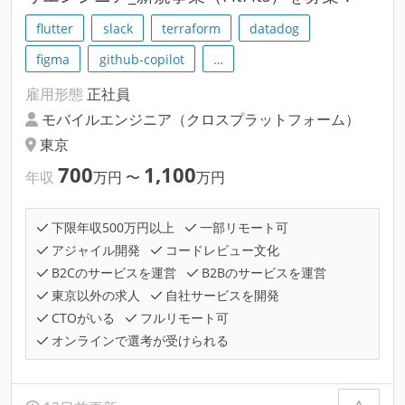
flutter
slack
terraform
datadog
figma
github-copilot
…
雇用形態
正社員
モバイルエンジニア（クロスプラットフォーム）
東京
700
1,100
年収
万円
〜
万円
下限年収500万円以上
一部リモート可
アジャイル開発
コードレビュー文化
B2Cのサービスを運営
B2Bのサービスを運営
東京以外の求人
自社サービスを開発
CTOがいる
フルリモート可
オンラインで選考が受けられる