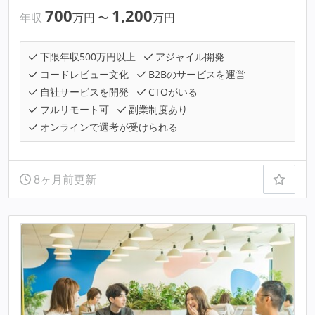
700
1,200
年収
万円
〜
万円
下限年収500万円以上
アジャイル開発
コードレビュー文化
B2Bのサービスを運営
自社サービスを開発
CTOがいる
フルリモート可
副業制度あり
オンラインで選考が受けられる
8ヶ月前更新