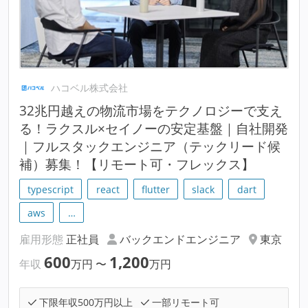
ハコベル株式会社
32兆円越えの物流市場をテクノロジーで支え
る！ラクスル×セイノーの安定基盤｜自社開発
｜フルスタックエンジニア（テックリード候
補）募集！【リモート可・フレックス】
typescript
react
flutter
slack
dart
aws
…
雇用形態
正社員
バックエンドエンジニア
東京
600
1,200
年収
万円
〜
万円
下限年収500万円以上
一部リモート可