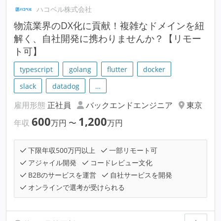
ハコベル株式会社
物流業界のDX化に貢献！複雑なドメインを紐
解く、自社開発に携わりませんか？【リモー
ト可】
typescript
golang
flutter
docker
slack
datadog
…
雇用形態
正社員
バックエンドエンジニア
東京
600
1,200
年収
万円
〜
万円
下限年収500万円以上
一部リモート可
アジャイル開発
コードレビュー文化
B2Bのサービスを運営
自社サービスを開発
オンラインで選考が受けられる