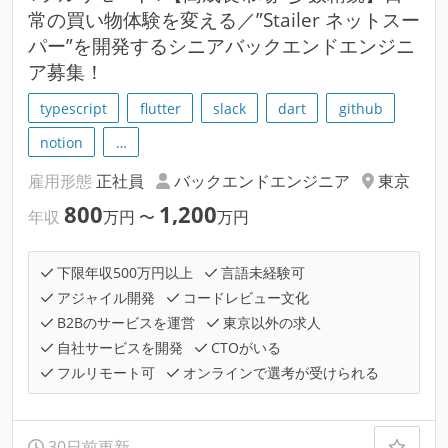
常の買い物体験を変える／”Stailer ネットスー
パー”を開発するシニアバックエンドエンジニ
ア募集！
typescript
flutter
slack
dart
github
notion
…
雇用形態
正社員
バックエンドエンジニア
東京
800
1,200
年収
万円
〜
万円
下限年収500万円以上
言語未経験可
アジャイル開発
コードレビュー文化
B2Bのサービスを運営
東京以外の求人
自社サービスを開発
CTOがいる
フルリモート可
オンラインで選考が受けられる
30日前更新