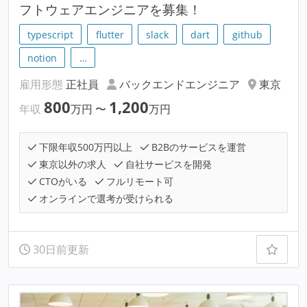
フトウェアエンジニアを募集！
typescript
flutter
slack
dart
github
notion
…
雇用形態
正社員
バックエンドエンジニア
東京
800
1,200
年収
万円
〜
万円
下限年収500万円以上
B2Bのサービスを運営
東京以外の求人
自社サービスを開発
CTOがいる
フルリモート可
オンラインで選考が受けられる
30日前更新