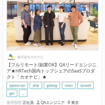
株式会社カオナビ
【フルリモート/副業OK】QAリードエンジニ
ア★HRTech国内トップシェアのSaaSプロダ
クト「カオナビ」★
typescript
php
golang
react
laravel
gin
…
雇用形態
正社員
QAエンジニア
東京