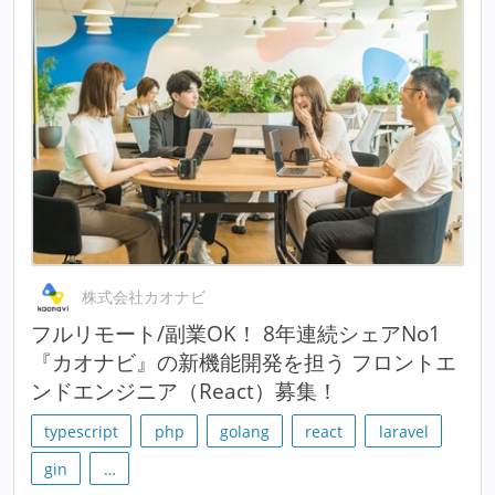
株式会社カオナビ
フルリモート/副業OK！ 8年連続シェアNo1
『カオナビ』の新機能開発を担う フロントエ
ンドエンジニア（React）募集！
typescript
php
golang
react
laravel
gin
…