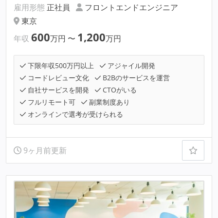
雇用形態
正社員
フロントエンドエンジニア
東京
600
1,200
年収
万円
〜
万円
下限年収500万円以上
アジャイル開発
コードレビュー文化
B2Bのサービスを運営
自社サービスを開発
CTOがいる
フルリモート可
副業制度あり
オンラインで選考が受けられる
9ヶ月前更新