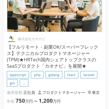
株式会社カオナビ
【フルリモート・副業OK/スーパーフレック
ス】テクニカルプロダクトマネージャー
(TPM)★HRTech国内シェアトップクラスの
SaaSプロダクト「カオナビ」を展開★
typescript
php
golang
react
laravel
gin
…
雇用形態
正社員
プロダクトマネージャー
東京
750
1,200
年収
万円
〜
万円