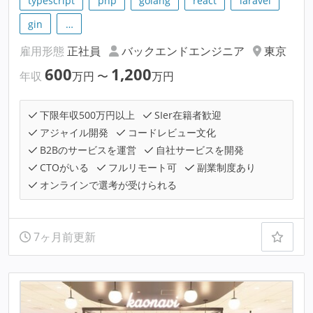
typescript
php
golang
react
laravel
gin
…
雇用形態
正社員
バックエンドエンジニア
東京
600
1,200
年収
万円
〜
万円
下限年収500万円以上
SIer在籍者歓迎
アジャイル開発
コードレビュー文化
B2Bのサービスを運営
自社サービスを開発
CTOがいる
フルリモート可
副業制度あり
オンラインで選考が受けられる
7ヶ月前更新