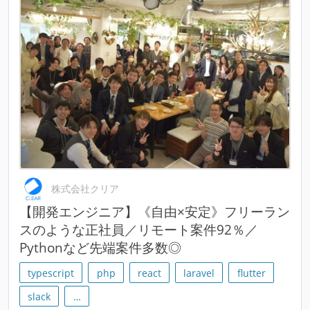
株式会社クリア
【開発エンジニア】《自由×安定》フリーラン
スのような正社員／リモート案件92％／
Pythonなど先端案件多数◎
typescript
php
react
laravel
flutter
slack
…