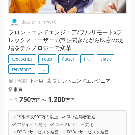
株式会社Linc’well
フロントエンドエンジニア/フルリモートxフ
レックスユーザーの声を聞きながら医療の現
場をテクノロジーで変革
typescript
react
flutter
jira
slack
terraform
…
雇用形態
正社員
フロントエンドエンジニア
東京
750
1,200
年収
万円
〜
万円
下限年収500万円以上
SIer在籍者歓迎
アジャイル開発
コードレビュー文化
B2Cのサービスを運営
B2Bのサービスを運営