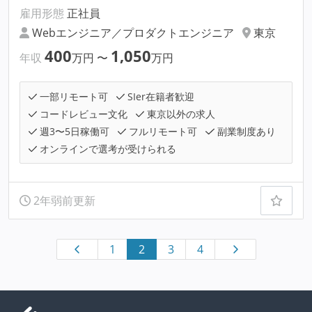
雇用形態
正社員
Webエンジニア／プロダクトエンジニア
東京
400
1,050
年収
万円
〜
万円
一部リモート可
SIer在籍者歓迎
コードレビュー文化
東京以外の求人
週3〜5日稼働可
フルリモート可
副業制度あり
オンラインで選考が受けられる
2年弱前更新
1
2
3
4