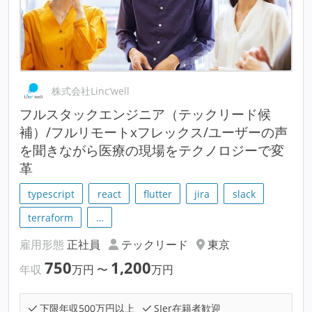
株式会社Linc’well
フルスタックエンジニア（テックリード候
補）/フルリモートxフレックス/ユーザーの声
を聞きながら医療の現場をテクノロジーで変
革
typescript
react
flutter
jira
slack
terraform
…
雇用形態
正社員
テックリード
東京
750
1,200
年収
万円
〜
万円
下限年収500万円以上
SIer在籍者歓迎