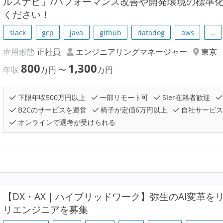
ルスナビ」/パフォーマンス改善や開発環境の標準
ください！
slack
gcp
java
github
datadog
aws
…
雇用形態
正社員
エンジニアリングマネージャー
東京
800
1,300
年収
万円
〜
万円
下限年収500万円以上
一部リモート可
SIer在籍者歓迎
B2Cのサービスを運営
椅子が定価6万円以上
自社サービス
オンラインで選考が受けられる
【DX・AX｜ハイブリッドワーク】弥生のAI変革を
リエンジニアを募集