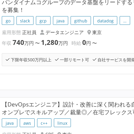
バンダイナムコグループのデータ基盤をリードする
を募集！
go
slack
gcp
java
github
datadog
…
雇用形態
正社員
データエンジニア
東京
740
1,280
0
年収
万円
〜
万円
時給
円
〜
下限年収500万円以上
一部リモート可
自社サービスを開
【DevOpsエンジニア】設計・改善に深く関われる
オンプレでスキルアップ／裁量◎／在宅フレックス
java
aws
c++
linux