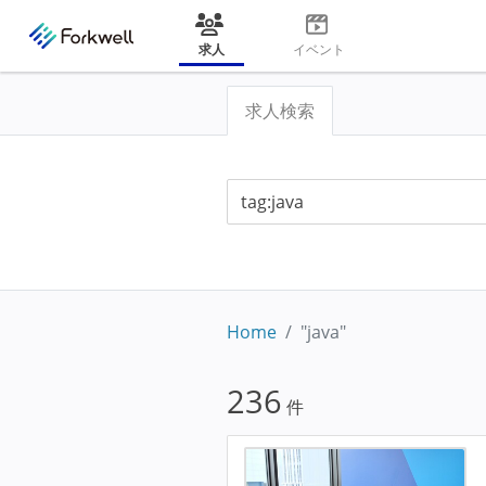
求人
イベント
求人検索
Home
"java"
236
件