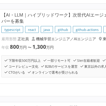
【AI・LLM｜ハイブリッドワーク】次世代AIエー
バーを募集
typescript
react
java
github
github-actions
雇用形態
正社員
機械学習エンジニア／AIエンジニア
800
1,300
年収
万円
〜
万円
下限年収500万円以上
一部リモート可
SIer在籍者歓迎
コードレビュー文化
B2Bのサービスを運営
東京以外の求
CTOがいる
オンラインで選考が受けられる