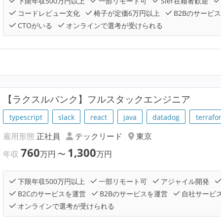
下限年収500万円以上
一部リモート可
SIer在籍者歓迎
コードレビュー文化
椅子が定価6万円以上
B2Bのサービ
CTOがいる
オンラインで選考が受けられる
【ラクスルバンク】フルスタックエンジニア
typescript
slack
react
java
datadog
terrafo
雇用形態
正社員
テックリード
東京
760
1,300
年収
万円
〜
万円
下限年収500万円以上
一部リモート可
アジャイル開発
B2Cのサービスを運営
B2Bのサービスを運営
自社サービ
オンラインで選考が受けられる