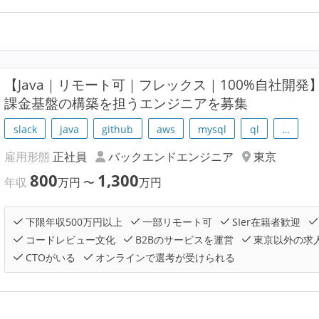
【Java｜リモート可｜フレックス｜100%自社開発
課金基盤の構築を担うエンジニアを募集
slack
java
github
aws
mysql
ql
…
雇用形態
正社員
バックエンドエンジニア
東京
800
1,300
年収
万円
〜
万円
下限年収500万円以上
一部リモート可
SIer在籍者歓迎
コードレビュー文化
B2Bのサービスを運営
東京以外の求
CTOがいる
オンラインで選考が受けられる