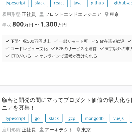
typescript
slack
react
java
github
github-ac
雇用形態
正社員
フロントエンドエンジニア
東京
800
1,300
年収
万円
〜
万円
下限年収500万円以上
一部リモート可
SIer在籍者歓迎
コードレビュー文化
B2Bのサービスを運営
東京以外の求
CTOがいる
オンラインで選考が受けられる
顧客と開発の間に立ってプロダクト価値の最大化を
ニアを募集！
typescript
go
slack
gcp
mongodb
vuejs
雇用形態
正社員
アーキテクト
東京