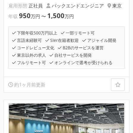
雇用形態
正社員
バックエンドエンジニア
東京
950
1,500
年収
万円
〜
万円
下限年収500万円以上
一部リモート可
言語未経験可
SIer在籍者歓迎
アジャイル開発
コードレビュー文化
B2Bのサービスを運営
東京以外の求人
自社サービスを開発
フルリモート可
オンラインで選考が受けられる
約1ヶ月前更新