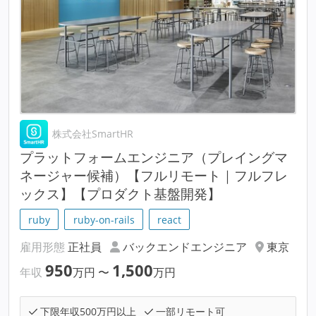
株式会社SmartHR
プラットフォームエンジニア（プレイングマ
ネージャー候補）【フルリモート｜フルフレ
ックス】【プロダクト基盤開発】
ruby
ruby-on-rails
react
雇用形態
正社員
バックエンドエンジニア
東京
950
1,500
年収
万円
〜
万円
下限年収500万円以上
一部リモート可