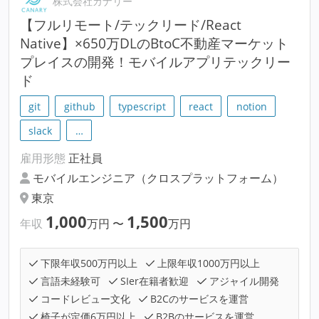
株式会社カナリー
【フルリモート/テックリード/React
Native】×650万DLのBtoC不動産マーケット
プレイスの開発！モバイルアプリテックリー
ド
git
github
typescript
react
notion
slack
…
雇用形態
正社員
モバイルエンジニア（クロスプラットフォーム）
東京
1,000
1,500
年収
万円
〜
万円
下限年収500万円以上
上限年収1000万円以上
言語未経験可
SIer在籍者歓迎
アジャイル開発
コードレビュー文化
B2Cのサービスを運営
椅子が定価6万円以上
B2Bのサービスを運営