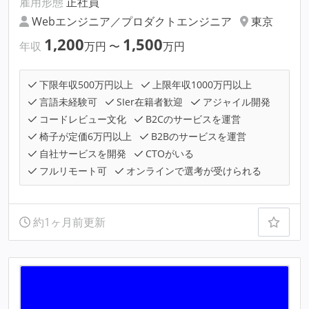
雇用形態
正社員
Webエンジニア／プロダクトエンジニア
東京
1,200
1,500
年収
万円
〜
万円
下限年収500万円以上
上限年収1000万円以上
言語未経験可
SIer在籍者歓迎
アジャイル開発
コードレビュー文化
B2Cのサービスを運営
椅子が定価6万円以上
B2Bのサービスを運営
自社サービスを開発
CTOがいる
フルリモート可
オンラインで選考が受けられる
約1ヶ月前更新