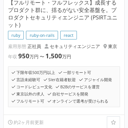
【フルリモート・フルフレックス】成長する
プロダクト群に、揺るがない安全基盤を。プ
ロダクトセキュリティエンジニア (PSIRTユニ
ット)
ruby
ruby-on-rails
react
雇用形態
正社員
セキュリティエンジニア
東京
950
1,500
年収
万円
〜
万円
下限年収500万円以上
一部リモート可
言語未経験可
SIer在籍者歓迎
アジャイル開発
コードレビュー文化
B2Bのサービスを運営
東京以外の求人
自社サービスを開発
フルリモート可
オンラインで選考が受けられる
約2ヶ月前更新