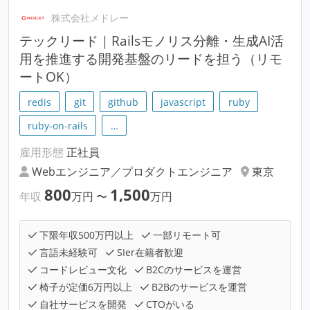
株式会社メドレー
テックリード｜Railsモノリス分離・生成AI活
用を推進する開発基盤のリードを担う（リモ
ートOK）
redis
git
github
javascript
ruby
ruby-on-rails
…
雇用形態
正社員
Webエンジニア／プロダクトエンジニア
東京
800
1,500
年収
万円
〜
万円
下限年収500万円以上
一部リモート可
言語未経験可
SIer在籍者歓迎
コードレビュー文化
B2Cのサービスを運営
椅子が定価6万円以上
B2Bのサービスを運営
自社サービスを開発
CTOがいる