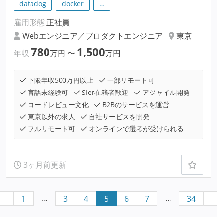
datadog
docker
…
雇用形態
正社員
Webエンジニア／プロダクトエンジニア
東京
780
1,500
年収
万円
〜
万円
下限年収500万円以上
一部リモート可
言語未経験可
SIer在籍者歓迎
アジャイル開発
コードレビュー文化
B2Bのサービスを運営
東京以外の求人
自社サービスを開発
フルリモート可
オンラインで選考が受けられる
3ヶ月前更新
…
…
1
3
4
5
6
7
34