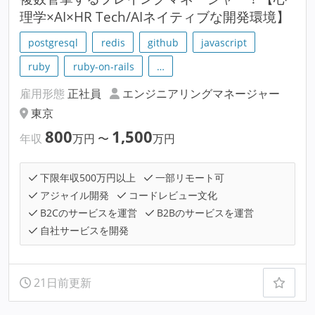
理学×AI×HR Tech/AIネイティブな開発環境】
postgresql
redis
github
javascript
ruby
ruby-on-rails
…
雇用形態
正社員
エンジニアリングマネージャー
東京
800
1,500
年収
万円
〜
万円
下限年収500万円以上
一部リモート可
アジャイル開発
コードレビュー文化
B2Cのサービスを運営
B2Bのサービスを運営
自社サービスを開発
21日前更新