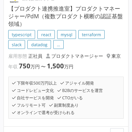
【プロダクト連携推進室】プロダクトマネー
ジャー/PdM（複数プロダクト横断の認証基盤
領域）
typescript
react
mysql
terraform
slack
datadog
…
雇用形態
正社員
プロダクトマネージャー
東京
750
1,500
年収
万円
〜
万円
下限年収500万円以上
アジャイル開発
コードレビュー文化
B2Bのサービスを運営
自社サービスを開発
CTOがいる
フルリモート可
副業制度あり
オンラインで選考が受けられる