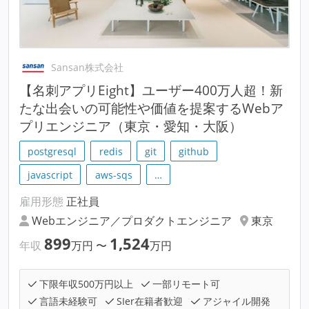
Sansan株式会社
【名刺アプリEight】ユーザー400万人超！新
たな出会いの可能性や価値を提案するWebア
プリエンジニア（東京・愛知・大阪）
postgresql
redis
git
github
javascript
aws-sqs
…
雇用形態
正社員
Webエンジニア／プロダクトエンジニア
東京
899
1,524
年収
万円
〜
万円
下限年収500万円以上
一部リモート可
言語未経験可
SIer在籍者歓迎
アジャイル開発