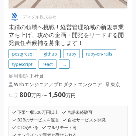
ディグル株式会社
未踏の領域へ挑戦！経営管理領域の新規事業
立ち上げ、攻めの企画・開発をリードする開
発責任者候補を募集します！
postgresql
github
ruby
ruby-on-rails
typescript
react
…
雇用形態
正社員
Webエンジニア／プロダクトエンジニア
東京
800
1,500
年収
万円
〜
万円
下限年収500万円以上
言語未経験可
B2Bのサービスを運営
自社サービスを開発
CTOがいる
フルリモート可
オンラインで選考が受けられる