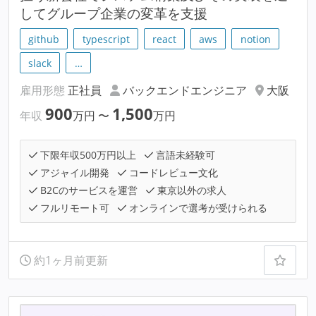
してグループ企業の変革を支援
github
typescript
react
aws
notion
slack
…
雇用形態
正社員
バックエンドエンジニア
大阪
900
1,500
年収
万円
〜
万円
下限年収500万円以上
言語未経験可
アジャイル開発
コードレビュー文化
B2Cのサービスを運営
東京以外の求人
フルリモート可
オンラインで選考が受けられる
約1ヶ月前更新