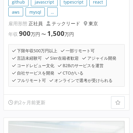
github
javascript
typescript
react
aws
mysql
…
雇用形態
正社員
テックリード
東京
900
1,500
年収
万円
〜
万円
下限年収500万円以上
一部リモート可
言語未経験可
SIer在籍者歓迎
アジャイル開発
コードレビュー文化
B2Bのサービスを運営
自社サービスを開発
CTOがいる
フルリモート可
オンラインで選考が受けられる
約2ヶ月前更新