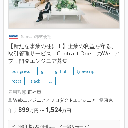
Sansan株式会社
【新たな事業の柱に！】企業の利益を守る、
取引管理サービス「Contract One」のWebア
プリ開発エンジニア募集
postgresql
git
github
typescript
react
slack
…
雇用形態
正社員
Webエンジニア／プロダクトエンジニア
東京
899
1,524
年収
万円
〜
万円
下限年収500万円以上
一部リモート可