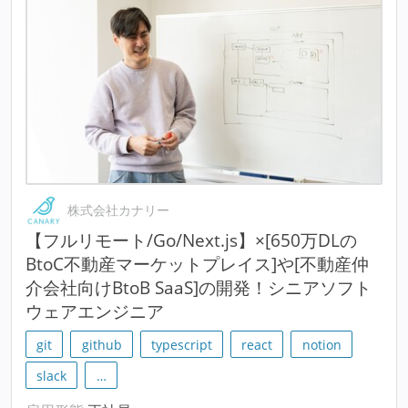
株式会社カナリー
【フルリモート/Go/Next.js】×[650万DLの
BtoC不動産マーケットプレイス]や[不動産仲
介会社向けBtoB SaaS]の開発！シニアソフト
ウェアエンジニア
git
github
typescript
react
notion
slack
…