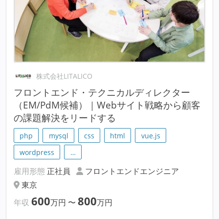
株式会社LITALICO
フロントエンド・テクニカルディレクター
（EM/PdM候補）｜Webサイト戦略から顧客
の課題解決をリードする
php
mysql
css
html
vue.js
wordpress
…
雇用形態
正社員
フロントエンドエンジニア
東京
600
800
年収
万円
〜
万円