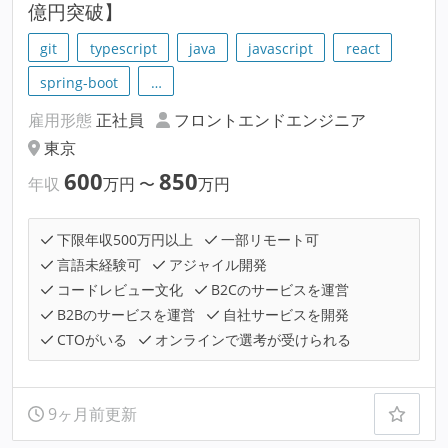
億円突破】
git
typescript
java
javascript
react
spring-boot
…
雇用形態
正社員
フロントエンドエンジニア
東京
600
850
年収
万円
〜
万円
下限年収500万円以上
一部リモート可
言語未経験可
アジャイル開発
コードレビュー文化
B2Cのサービスを運営
B2Bのサービスを運営
自社サービスを開発
CTOがいる
オンラインで選考が受けられる
9ヶ月前更新