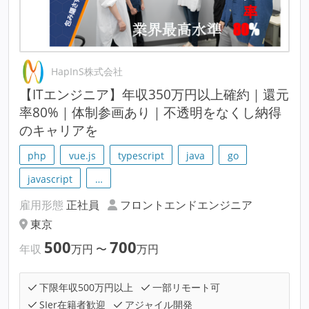
HapInS株式会社
【ITエンジニア】年収350万円以上確約｜還元
率80%｜体制参画あり｜不透明をなくし納得
のキャリアを
php
vue.js
typescript
java
go
javascript
…
雇用形態
正社員
フロントエンドエンジニア
東京
500
700
年収
万円
〜
万円
下限年収500万円以上
一部リモート可
SIer在籍者歓迎
アジャイル開発