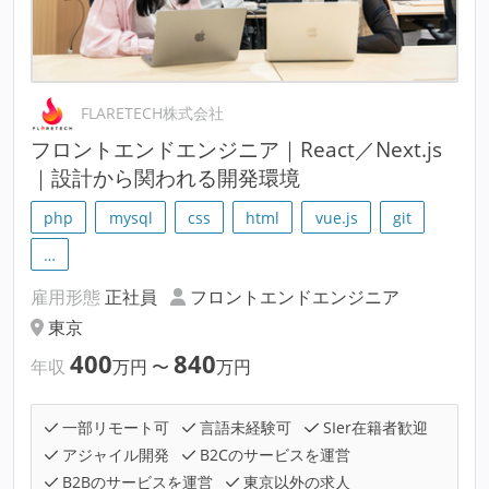
FLARETECH株式会社
フロントエンドエンジニア｜React／Next.js
｜設計から関われる開発環境
php
mysql
css
html
vue.js
git
…
雇用形態
正社員
フロントエンドエンジニア
東京
400
840
年収
万円
〜
万円
一部リモート可
言語未経験可
SIer在籍者歓迎
アジャイル開発
B2Cのサービスを運営
B2Bのサービスを運営
東京以外の求人