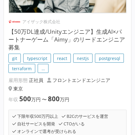
アイザック株式会社
【50万DL達成/Unityエンジニア】生成AI×パ
ートナーゲーム「Aimy」のリードエンジニア
募集
git
typescript
react
nestjs
postgresql
terraform
…
雇用形態
正社員
フロントエンドエンジニア
東京
500
800
年収
万円
〜
万円
下限年収500万円以上
B2Cのサービスを運営
自社サービスを開発
CTOがいる
オンラインで選考が受けられる