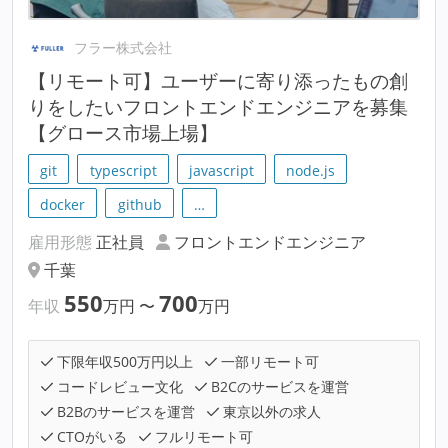
フラー株式会社
【リモート可】ユーザーに寄り添ったもの創
りをしたいフロントエンドエンジニアを募集
【グロース市場上場】
git
typescript
javascript
node.js
docker
github
…
雇用形態
正社員
フロントエンドエンジニア
千葉
550
700
年収
万円
〜
万円
下限年収500万円以上
一部リモート可
コードレビュー文化
B2Cのサービスを運営
B2Bのサービスを運営
東京以外の求人
CTOがいる
フルリモート可