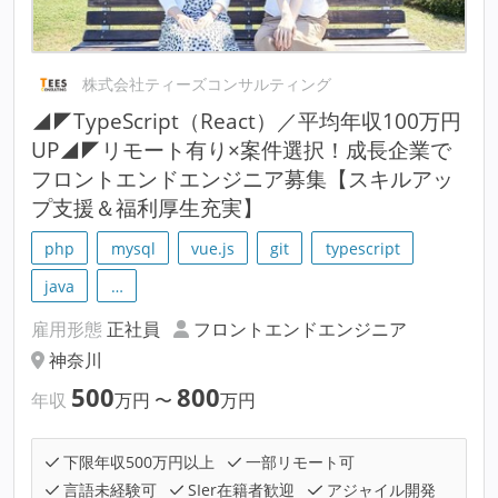
株式会社ティーズコンサルティング
◢◤TypeScript（React）／平均年収100万円
UP◢◤リモート有り×案件選択！成長企業で
フロントエンドエンジニア募集【スキルアッ
プ支援＆福利厚生充実】
php
mysql
vue.js
git
typescript
java
…
雇用形態
正社員
フロントエンドエンジニア
神奈川
500
800
年収
万円
〜
万円
下限年収500万円以上
一部リモート可
言語未経験可
SIer在籍者歓迎
アジャイル開発