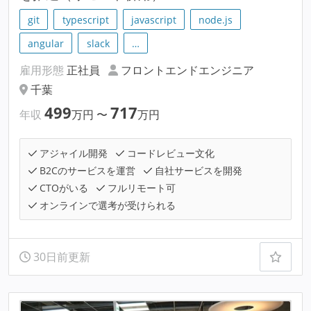
git
typescript
javascript
node.js
angular
slack
…
雇用形態
正社員
フロントエンドエンジニア
千葉
499
717
年収
万円
〜
万円
アジャイル開発
コードレビュー文化
B2Cのサービスを運営
自社サービスを開発
CTOがいる
フルリモート可
オンラインで選考が受けられる
30日前更新