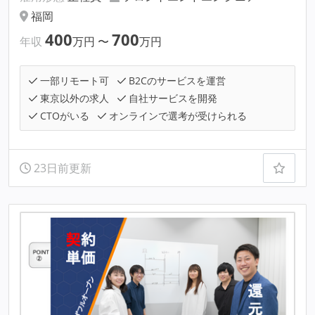
福岡
400
700
年収
万円
〜
万円
一部リモート可
B2Cのサービスを運営
東京以外の求人
自社サービスを開発
CTOがいる
オンラインで選考が受けられる
23日前更新