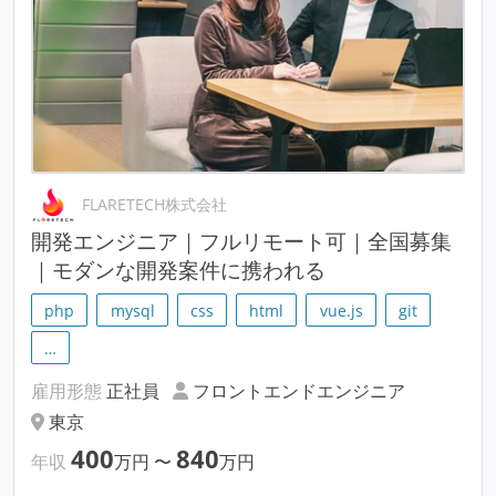
FLARETECH株式会社
開発エンジニア｜フルリモート可｜全国募集
｜モダンな開発案件に携われる
php
mysql
css
html
vue.js
git
…
雇用形態
正社員
フロントエンドエンジニア
東京
400
840
年収
万円
〜
万円