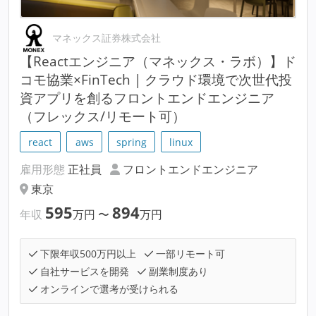
マネックス証券株式会社
【Reactエンジニア（マネックス・ラボ）】ド
コモ協業×FinTech | クラウド環境で次世代投
資アプリを創るフロントエンドエンジニア
（フレックス/リモート可）
react
aws
spring
linux
雇用形態
正社員
フロントエンドエンジニア
東京
595
894
年収
万円
〜
万円
下限年収500万円以上
一部リモート可
自社サービスを開発
副業制度あり
オンラインで選考が受けられる