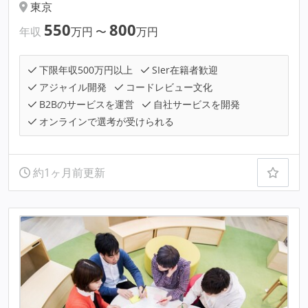
東京
550
800
年収
万円
〜
万円
下限年収500万円以上
SIer在籍者歓迎
アジャイル開発
コードレビュー文化
B2Bのサービスを運営
自社サービスを開発
オンラインで選考が受けられる
約1ヶ月前更新