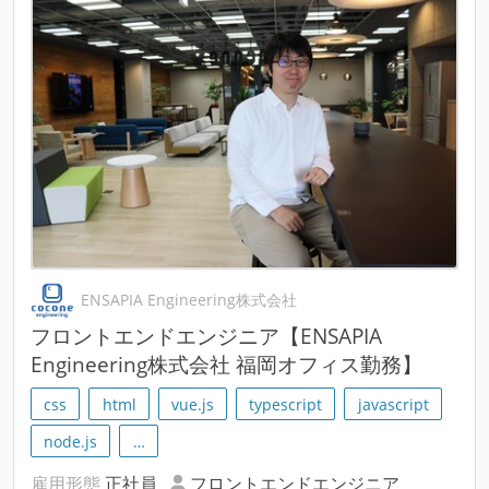
ENSAPIA Engineering株式会社
フロントエンドエンジニア【ENSAPIA
Engineering株式会社 福岡オフィス勤務】
css
html
vue.js
typescript
javascript
node.js
…
雇用形態
正社員
フロントエンドエンジニア