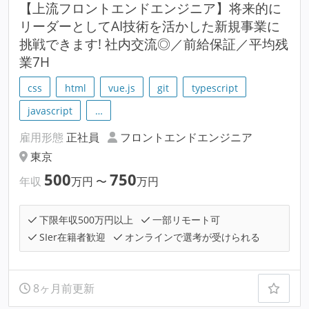
【上流フロントエンドエンジニア】将来的に
リーダーとしてAI技術を活かした新規事業に
挑戦できます! 社内交流◎／前給保証／平均残
業7H
css
html
vue.js
git
typescript
javascript
…
雇用形態
正社員
フロントエンドエンジニア
東京
500
750
年収
万円
〜
万円
下限年収500万円以上
一部リモート可
SIer在籍者歓迎
オンラインで選考が受けられる
8ヶ月前更新