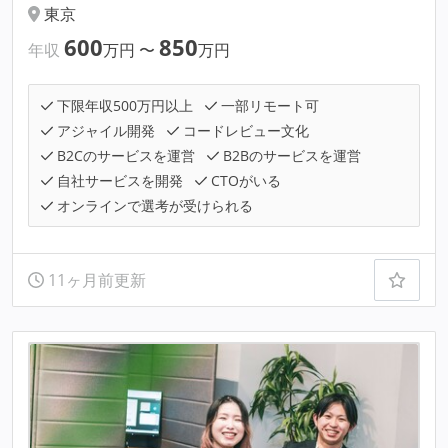
東京
600
850
年収
万円
〜
万円
下限年収500万円以上
一部リモート可
アジャイル開発
コードレビュー文化
B2Cのサービスを運営
B2Bのサービスを運営
自社サービスを開発
CTOがいる
オンラインで選考が受けられる
11ヶ月前更新