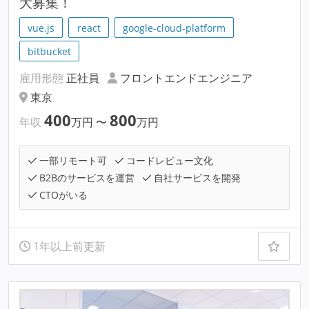
大募集！
vue.js
react
google-cloud-platform
bitbucket
雇用形態
正社員
フロントエンドエンジニア
東京
400
800
年収
万円
〜
万円
一部リモート可
コードレビュー文化
B2Bのサービスを運営
自社サービスを開発
CTOがいる
1年以上前更新