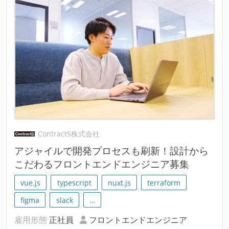
ContractS株式会社
アジャイルで開発プロセスも刷新！設計から
こだわるフロントエンドエンジニア募集
vue.js
typescript
nuxt.js
terraform
figma
slack
…
雇用形態
正社員
フロントエンドエンジニア