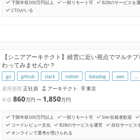
下限年収500万円以上
一部リモート可
B2Bのサービスを
CTOがいる
【シニアアーキテクト】経営に近い視点でマルチプ
わってみませんか？
go
github
slack
notion
datadog
aws
…
雇用形態
正社員
アーキテクト
東京
860
1,850
年収
万円
〜
万円
下限年収500万円以上
一部リモート可
SIer在籍者歓迎
コードレビュー文化
B2Bのサービスを運営
自社サービス
オンラインで選考が受けられる