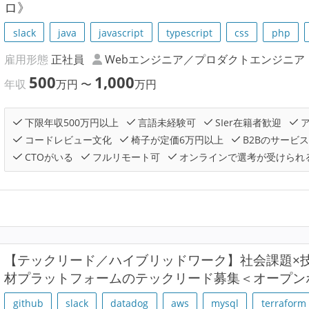
ロ》
slack
java
javascript
typescript
css
php
雇用形態
正社員
Webエンジニア／プロダクトエンジニア
500
1,000
年収
万円
〜
万円
下限年収500万円以上
言語未経験可
SIer在籍者歓迎
ア
コードレビュー文化
椅子が定価6万円以上
B2Bのサービ
CTOがいる
フルリモート可
オンラインで選考が受けられ
【テックリード／ハイブリッドワーク】社会課題×
材プラットフォームのテックリード募集＜オープン
github
slack
datadog
aws
mysql
terraform