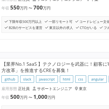
550
700
年収
万円
〜
万円
下限年収500万円以上
一部リモート可
コードレビュー文
B2Bのサービスを運営
東京以外の求人
CTOがいる
フ
【業界No.1 SaaS 】テクノロジーを武器に！顧
方改革」を推進するCREを募集！
github
slack
javascript
html
css
angular
雇用形態
正社員
サポートエンジニア
東京
500
1,000
年収
万円
〜
万円