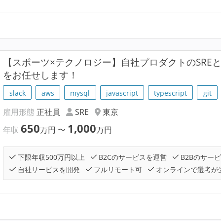
【スポーツ×テクノロジー】自社プロダクトのSRE
をお任せします！
slack
aws
mysql
javascript
typescript
git
雇用形態
正社員
SRE
東京
650
1,000
年収
万円
〜
万円
下限年収500万円以上
B2Cのサービスを運営
B2Bのサー
自社サービスを開発
フルリモート可
オンラインで選考が