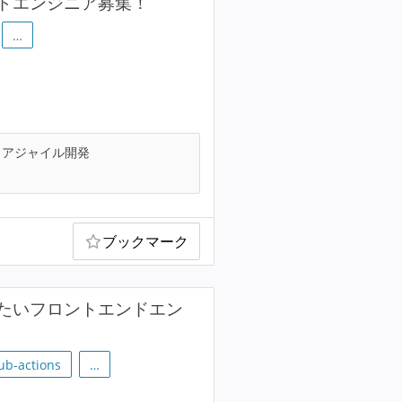
ドエンジニア募集！
…
アジャイル開発
ブックマーク
たいフロントエンドエン
ub-actions
…