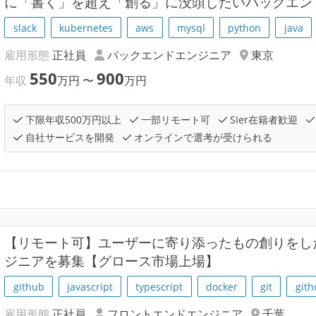
に「書く」を超え「創る」に没頭したいバックエン
slack
kubernetes
aws
mysql
python
java
雇用形態
正社員
バックエンドエンジニア
東京
550
900
年収
万円
〜
万円
下限年収500万円以上
一部リモート可
SIer在籍者歓迎
自社サービスを開発
オンラインで選考が受けられる
【リモート可】ユーザーに寄り添ったもの創りをし
ジニアを募集【グロース市場上場】
github
javascript
typescript
docker
git
gith
雇用形態
正社員
フロントエンドエンジニア
千葉