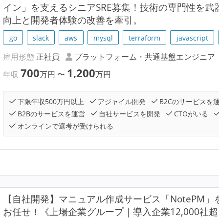
イン」を支えるシニアSRE募集！技術の専門性を武
向上と開発者体験の改善を牽引。
go
slack
aws
mysql
terraform
javascript
雇用形態
正社員
プラットフォーム・共通基盤エンジニア
700
1,200
年収
万円
〜
万円
下限年収500万円以上
アジャイル開発
B2Cのサービスを
B2Bのサービスを運営
自社サービスを開発
CTOがいる
オンラインで選考が受けられる
【自社開発】マニュアル作成サービス「NotePM」
お任せ！《上場企業グループ｜導入企業12,000社