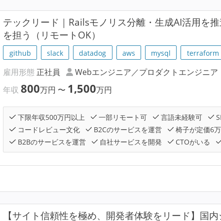
テックリード｜Railsモノリス分離・生成AI活用
を担う（リモートOK）
github
slack
datadog
aws
mysql
terraform
雇用形態
正社員
Webエンジニア／プロダクトエンジニア
800
1,500
年収
万円
〜
万円
下限年収500万円以上
一部リモート可
言語未経験可
S
コードレビュー文化
B2Cのサービスを運営
椅子が定価6
B2Bのサービスを運営
自社サービスを開発
CTOがいる
【サイト信頼性を極め、開発者体験をリード】国内シ