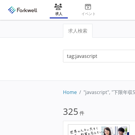
求人
イベント
求人検索
Home
"javascript", "下限
325
件