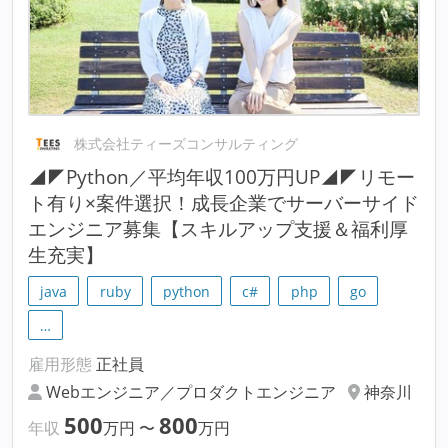
株式会社ティーズコンサルティング
◢◤Python／平均年収100万円UP◢◤リモー
ト有り×案件選択！成長企業でサーバーサイド
エンジニア募集【スキルアップ支援＆福利厚
生充実】
java
ruby
python
c#
php
go
…
雇用形態
正社員
Webエンジニア／プロダクトエンジニア
神奈川
500
800
年収
万円
〜
万円