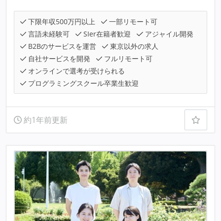
下限年収500万円以上
一部リモート可
言語未経験可
SIer在籍者歓迎
アジャイル開発
B2Bのサービスを運営
東京以外の求人
自社サービスを開発
フルリモート可
オンラインで選考が受けられる
プログラミングスクール卒業生歓迎
約1年前更新