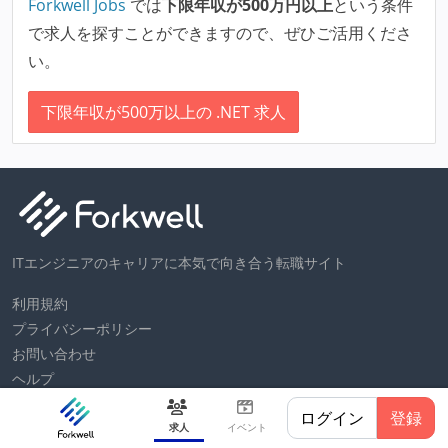
Forkwell Jobs
では
下限年収が500万円以上
という条件
で求人を探すことができますので、ぜひご活用くださ
い。
下限年収が500万以上の .NET 求人
ITエンジニアのキャリアに本気で向き合う転職サイト
利用規約
プライバシーポリシー
お問い合わせ
ヘルプ
運営会社
ログイン
登録
求人
イベント
Forkwell Inc. © All rights reserved.