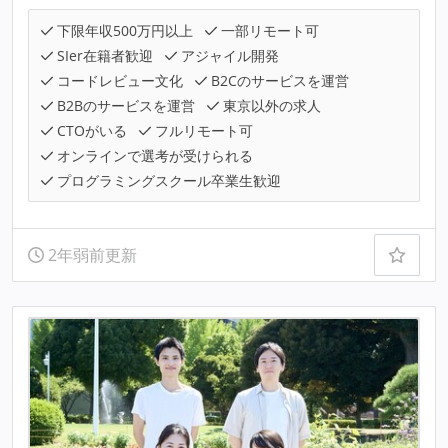
下限年収500万円以上
一部リモート可
SIer在籍者歓迎
アジャイル開発
コードレビュー文化
B2Cのサービスを運営
B2Bのサービスを運営
東京以外の求人
CTOがいる
フルリモート可
オンラインで選考が受けられる
プログラミングスクール卒業生歓迎
2年弱前更新