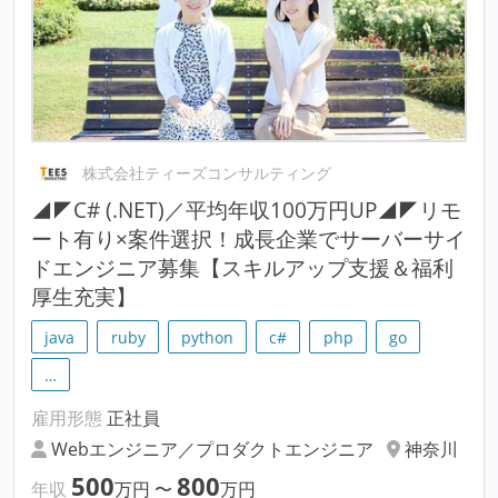
株式会社ティーズコンサルティング
◢◤C# (.NET)／平均年収100万円UP◢◤リモ
ート有り×案件選択！成長企業でサーバーサイ
ドエンジニア募集【スキルアップ支援＆福利
厚生充実】
java
ruby
python
c#
php
go
…
雇用形態
正社員
Webエンジニア／プロダクトエンジニア
神奈川
500
800
年収
万円
〜
万円