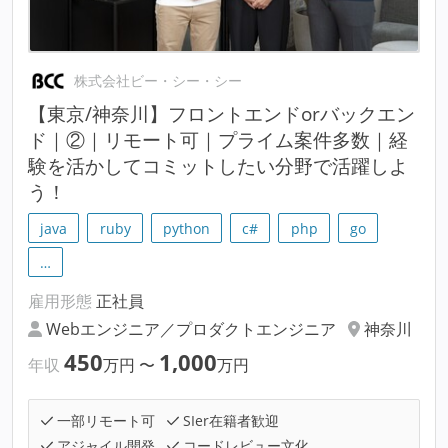
株式会社ビー・シー・シー
【東京/神奈川】フロントエンドorバックエン
ド｜②｜リモート可｜プライム案件多数｜経
験を活かしてコミットしたい分野で活躍しよ
う！
java
ruby
python
c#
php
go
…
雇用形態
正社員
Webエンジニア／プロダクトエンジニア
神奈川
450
1,000
年収
万円
〜
万円
一部リモート可
SIer在籍者歓迎
アジャイル開発
コードレビュー文化