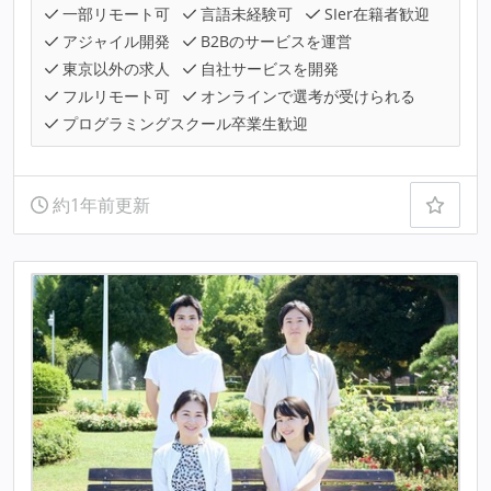
一部リモート可
言語未経験可
SIer在籍者歓迎
アジャイル開発
B2Bのサービスを運営
東京以外の求人
自社サービスを開発
フルリモート可
オンラインで選考が受けられる
プログラミングスクール卒業生歓迎
約1年前更新