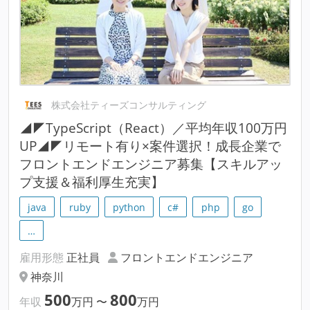
株式会社ティーズコンサルティング
◢◤TypeScript（React）／平均年収100万円
UP◢◤リモート有り×案件選択！成長企業で
フロントエンドエンジニア募集【スキルアッ
プ支援＆福利厚生充実】
java
ruby
python
c#
php
go
…
雇用形態
正社員
フロントエンドエンジニア
神奈川
500
800
年収
万円
〜
万円