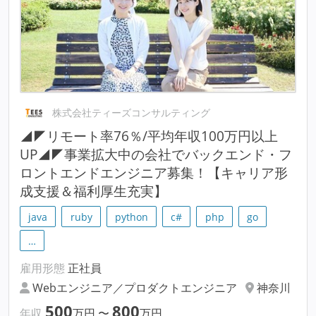
株式会社ティーズコンサルティング
◢◤リモート率76％/平均年収100万円以上
UP◢◤事業拡大中の会社でバックエンド・フ
ロントエンドエンジニア募集！【キャリア形
成支援＆福利厚生充実】
java
ruby
python
c#
php
go
…
雇用形態
正社員
Webエンジニア／プロダクトエンジニア
神奈川
500
800
年収
万円
〜
万円