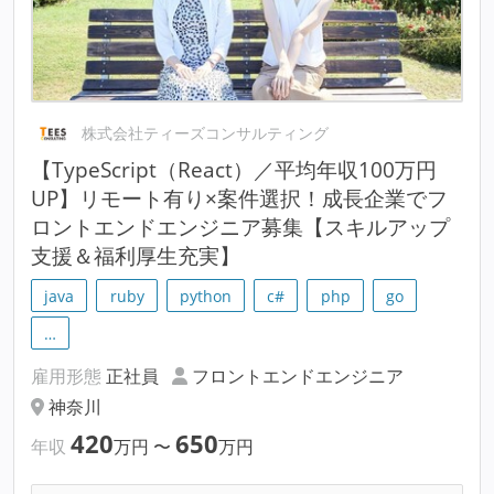
株式会社ティーズコンサルティング
【TypeScript（React）／平均年収100万円
UP】リモート有り×案件選択！成長企業でフ
ロントエンドエンジニア募集【スキルアップ
支援＆福利厚生充実】
java
ruby
python
c#
php
go
…
雇用形態
正社員
フロントエンドエンジニア
神奈川
420
650
年収
万円
〜
万円