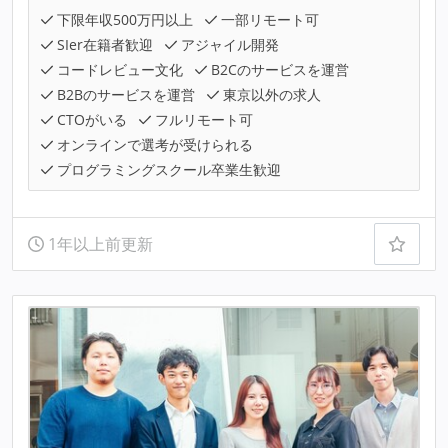
下限年収500万円以上
一部リモート可
SIer在籍者歓迎
アジャイル開発
コードレビュー文化
B2Cのサービスを運営
B2Bのサービスを運営
東京以外の求人
CTOがいる
フルリモート可
オンラインで選考が受けられる
プログラミングスクール卒業生歓迎
1年以上前更新