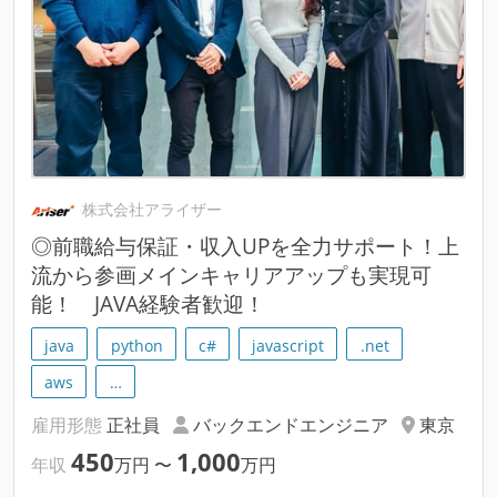
株式会社アライザー
◎前職給与保証・収入UPを全力サポート！上
流から参画メインキャリアアップも実現可
能！ JAVA経験者歓迎！
java
python
c#
javascript
.net
aws
…
雇用形態
正社員
バックエンドエンジニア
東京
450
1,000
年収
万円
〜
万円