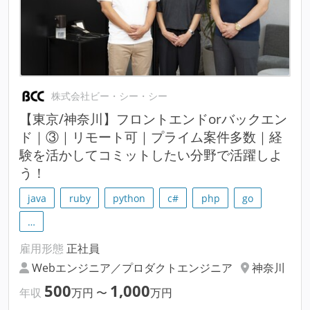
株式会社ビー・シー・シー
【東京/神奈川】フロントエンドorバックエン
ド｜③｜リモート可｜プライム案件多数｜経
験を活かしてコミットしたい分野で活躍しよ
う！
java
ruby
python
c#
php
go
…
雇用形態
正社員
Webエンジニア／プロダクトエンジニア
神奈川
500
1,000
年収
万円
〜
万円