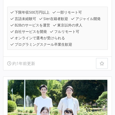
下限年収500万円以上
一部リモート可
言語未経験可
SIer在籍者歓迎
アジャイル開発
B2Bのサービスを運営
東京以外の求人
自社サービスを開発
フルリモート可
オンラインで選考が受けられる
プログラミングスクール卒業生歓迎
約1年前更新