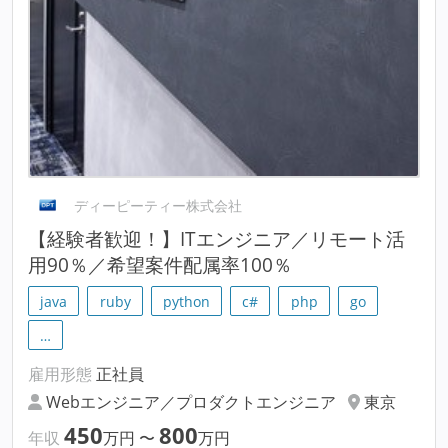
ディーピーティー株式会社
【経験者歓迎！】ITエンジニア／リモート活
用90％／希望案件配属率100％
java
ruby
python
c#
php
go
…
雇用形態
正社員
Webエンジニア／プロダクトエンジニア
東京
450
800
年収
万円
〜
万円