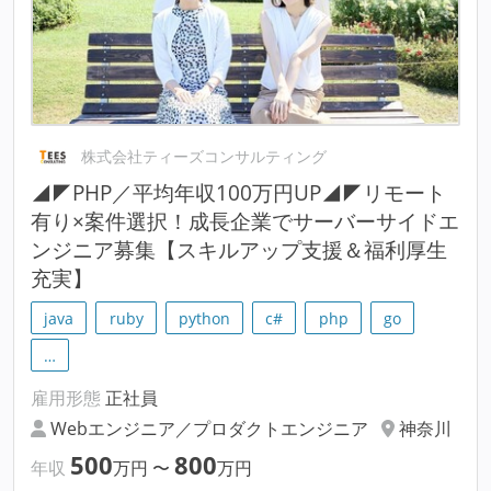
株式会社ティーズコンサルティング
◢◤PHP／平均年収100万円UP◢◤リモート
有り×案件選択！成長企業でサーバーサイドエ
ンジニア募集【スキルアップ支援＆福利厚生
充実】
java
ruby
python
c#
php
go
…
雇用形態
正社員
Webエンジニア／プロダクトエンジニア
神奈川
500
800
年収
万円
〜
万円