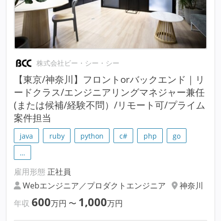
株式会社ビー・シー・シー
【東京/神奈川】フロントorバックエンド｜リ
ードクラス/エンジニアリングマネジャー兼任
(または候補/経験不問）/リモート可/プライム
案件担当
java
ruby
python
c#
php
go
…
雇用形態
正社員
Webエンジニア／プロダクトエンジニア
神奈川
600
1,000
年収
万円
〜
万円