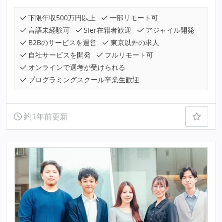
下限年収500万円以上
一部リモート可
言語未経験可
SIer在籍者歓迎
アジャイル開発
B2Bのサービスを運営
東京以外の求人
自社サービスを開発
フルリモート可
オンラインで選考が受けられる
プログラミングスクール卒業生歓迎
約1年前更新