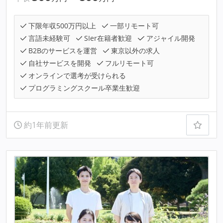
下限年収500万円以上
一部リモート可
言語未経験可
SIer在籍者歓迎
アジャイル開発
B2Bのサービスを運営
東京以外の求人
自社サービスを開発
フルリモート可
オンラインで選考が受けられる
プログラミングスクール卒業生歓迎
約1年前更新