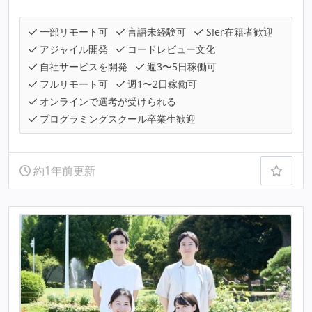
一部リモート可
言語未経験可
SIer在籍者歓迎
アジャイル開発
コードレビュー文化
自社サービスを開発
週3〜5日稼働可
フルリモート可
週1〜2日稼働可
オンラインで選考が受けられる
プログラミングスクール卒業生歓迎
約1年前更新