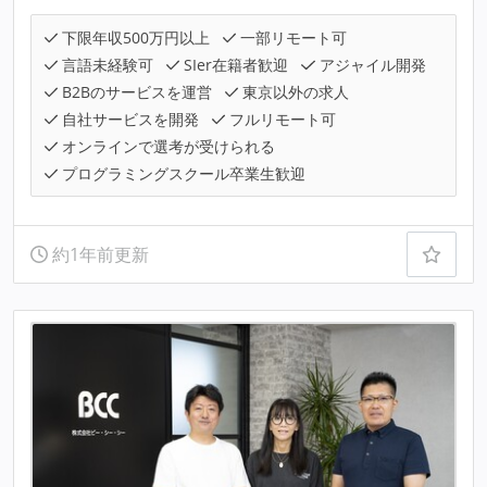
下限年収500万円以上
一部リモート可
言語未経験可
SIer在籍者歓迎
アジャイル開発
B2Bのサービスを運営
東京以外の求人
自社サービスを開発
フルリモート可
オンラインで選考が受けられる
プログラミングスクール卒業生歓迎
約1年前更新