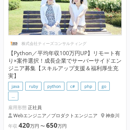
株式会社ティーズコンサルティング
【Python／平均年収100万円UP】リモート有
り×案件選択！成長企業でサーバーサイドエン
ジニア募集【スキルアップ支援＆福利厚生充
実】
java
ruby
python
c#
php
go
…
雇用形態
正社員
Webエンジニア／プロダクトエンジニア
神奈川
420
650
年収
万円
〜
万円