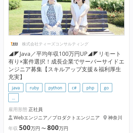
株式会社ティーズコンサルティング
◢◤Java／平均年収100万円UP◢◤リモート
有り×案件選択！成長企業でサーバーサイドエ
ンジニア募集【スキルアップ支援＆福利厚生
充実】
java
ruby
python
c#
php
go
…
雇用形態
正社員
Webエンジニア／プロダクトエンジニア
神奈川
500
800
年収
万円
〜
万円