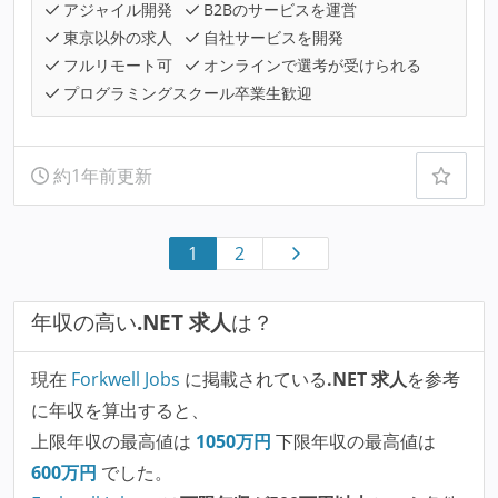
アジャイル開発
B2Bのサービスを運営
東京以外の求人
自社サービスを開発
フルリモート可
オンラインで選考が受けられる
プログラミングスクール卒業生歓迎
約1年前更新
1
2
年収の高い
.NET 求人
は？
現在
Forkwell Jobs
に掲載されている
.NET 求人
を参考
に年収を算出すると、
上限年収の最高値は
1050
万円
下限年収の最高値は
600
万円
でした。