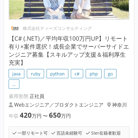
株式会社ティーズコンサルティング
【C# (.NET)／平均年収100万円UP】リモート
有り×案件選択！成長企業でサーバーサイドエ
ンジニア募集【スキルアップ支援＆福利厚生
充実】
java
ruby
python
c#
php
go
…
雇用形態
正社員
Webエンジニア／プロダクトエンジニア
神奈川
420
650
年収
万円
〜
万円
一部リモート可
言語未経験可
SIer在籍者歓迎