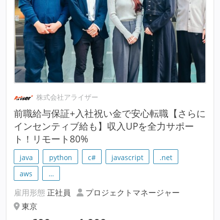
株式会社アライザー
前職給与保証+入社祝い金で安心転職【さらに
インセンティブ給も】収入UPを全力サポー
ト！リモート80%
java
python
c#
javascript
.net
aws
…
雇用形態
正社員
プロジェクトマネージャー
東京