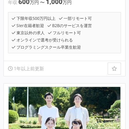
600
1,000
年収
万円
〜
万円
下限年収500万円以上
一部リモート可
SIer在籍者歓迎
B2Bのサービスを運営
東京以外の求人
フルリモート可
オンラインで選考が受けられる
プログラミングスクール卒業生歓迎
1年以上前更新