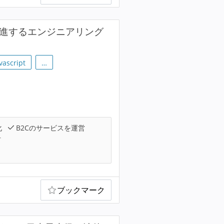
推進するエンジニアリング
vascript
…
化
B2Cのサービスを運営
可
ブックマーク