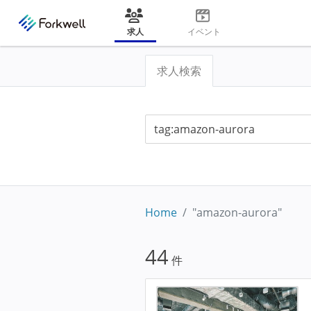
求人
イベント
求人検索
Home
"amazon-aurora"
44
件