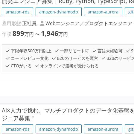
開発エンジニア募集┃Ruby, Python, TypeScript, Re
amazon-rds
amazon-dynamodb
amazon-aurora
git
雇用形態
正社員
Webエンジニア／プロダクトエンジニア
899
1,946
年収
万円
〜
万円
下限年収500万円以上
一部リモート可
言語未経験可
S
コードレビュー文化
B2Cのサービスを運営
B2Bのサービ
CTOがいる
オンラインで選考が受けられる
AI×人力で挑む、マルチプロダクトのデータ化基盤
ジニア募集！
amazon-rds
amazon-dynamodb
amazon-aurora
git