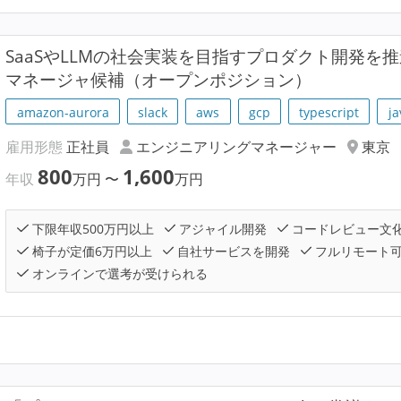
SaaSやLLMの社会実装を目指すプロダクト開発を
マネージャ候補（オープンポジション）
amazon-aurora
slack
aws
gcp
typescript
ja
雇用形態
正社員
エンジニアリングマネージャー
東京
800
1,600
年収
万円
〜
万円
下限年収500万円以上
アジャイル開発
コードレビュー文
椅子が定価6万円以上
自社サービスを開発
フルリモート
オンラインで選考が受けられる