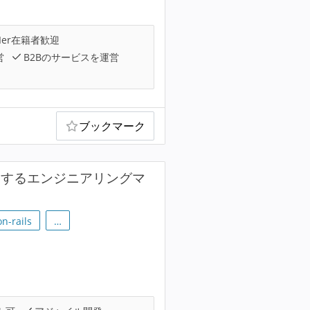
Ier在籍者歓迎
営
B2Bのサービスを運営
ブックマーク
牽引するエンジニアリングマ
n-rails
…