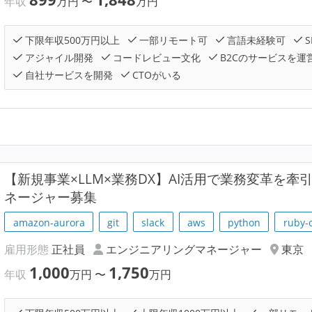
年収
万円
〜
万円
下限年収500万円以上
一部リモート可
言語未経験可
S
アジャイル開発
コードレビュー文化
B2Cのサービスを運
自社サービスを開発
CTOがいる
【新規事業×LLM×業務DX】AI活用で業務変革を
ネージャー募集
amazon-aurora
git
slack
aws
python
ruby-o
雇用形態
正社員
エンジニアリングマネージャー
東京
1,000
1,750
年収
万円
〜
万円