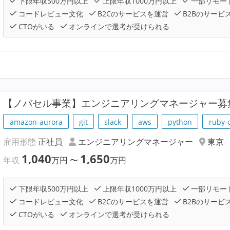
下限年収500万円以上
上限年収1000万円以上
一部リモー
コードレビュー文化
B2Cのサービスを運営
B2Bのサービ
CTOがいる
オンラインで選考が受けられる
【ノバセル事業】エンジニアリングマネージャー募
amazon-aurora
git
slack
aws
python
ruby-o
雇用形態
正社員
エンジニアリングマネージャー
東京
1,040
1,650
年収
万円
〜
万円
下限年収500万円以上
上限年収1000万円以上
一部リモー
コードレビュー文化
B2Cのサービスを運営
B2Bのサービ
CTOがいる
オンラインで選考が受けられる