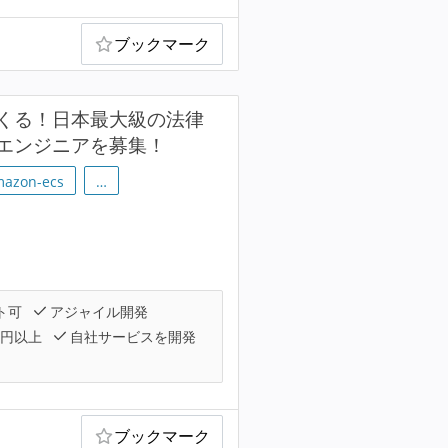
ブックマーク
くる！日本最大級の法律
エンジニアを募集！
azon-ecs
…
ト可
アジャイル開発
万円以上
自社サービスを開発
ブックマーク