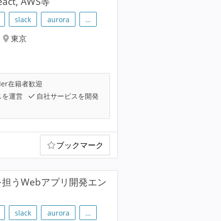
act, AWS等
slack
aurora
…
東京
Ier在籍者歓迎
スを運営
自社サービスを開発
ブックマーク
を担うWebアプリ開発エン
slack
aurora
…