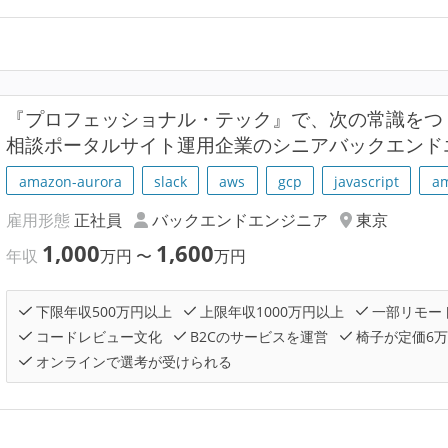
『プロフェッショナル・テック』で、次の常識をつ
相談ポータルサイト運用企業のシニアバックエンド
amazon-aurora
slack
aws
gcp
javascript
am
雇用形態
正社員
バックエンドエンジニア
東京
1,000
1,600
年収
万円
〜
万円
下限年収500万円以上
上限年収1000万円以上
一部リモー
コードレビュー文化
B2Cのサービスを運営
椅子が定価6
オンラインで選考が受けられる