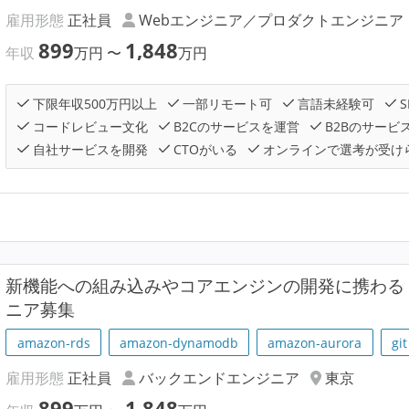
雇用形態
正社員
Webエンジニア／プロダクトエンジニア
899
1,848
年収
万円
〜
万円
下限年収500万円以上
一部リモート可
言語未経験可
S
コードレビュー文化
B2Cのサービスを運営
B2Bのサービ
自社サービスを開発
CTOがいる
オンラインで選考が受け
新機能への組み込みやコアエンジンの開発に携わる MLO
ニア募集
amazon-rds
amazon-dynamodb
amazon-aurora
git
雇用形態
正社員
バックエンドエンジニア
東京
899
1,848