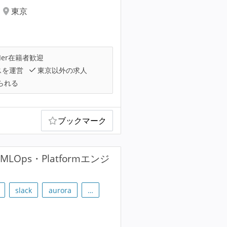
東京
Ier在籍者歓迎
スを運営
東京以外の求人
られる
ブックマーク
ps・Platformエンジ
slack
aurora
…