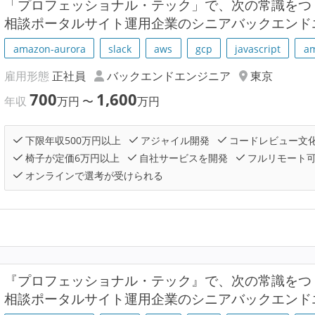
「プロフェッショナル・テック」で、次の常識をつ
相談ポータルサイト運用企業のシニアバックエンド
amazon-aurora
slack
aws
gcp
javascript
am
雇用形態
正社員
バックエンドエンジニア
東京
700
1,600
年収
万円
〜
万円
下限年収500万円以上
アジャイル開発
コードレビュー文
椅子が定価6万円以上
自社サービスを開発
フルリモート
オンラインで選考が受けられる
『プロフェッショナル・テック』で、次の常識をつ
相談ポータルサイト運用企業のシニアバックエンド