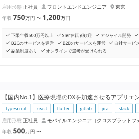
雇用形態
正社員
フロントエンドエンジニア
東京
750
1,200
年収
万円
〜
万円
下限年収500万円以上
SIer在籍者歓迎
アジャイル開発
B2Cのサービスを運営
B2Bのサービスを運営
自社サービ
副業制度あり
オンラインで選考が受けられる
【国内No.1】医療現場のDXを加速させるアプリエ
typescript
react
flutter
gitlab
jira
slack
雇用形態
正社員
モバイルエンジニア（クロスプラットフ
500
年収
万円
〜