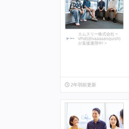
エムスリー株式会社 <
VPoE(@vaaaaanquish)
が直接運用中! >
2年弱前更新