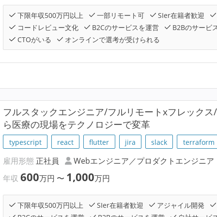
下限年収500万円以上
一部リモート可
SIer在籍者歓迎
コードレビュー文化
B2Cのサービスを運営
B2Bのサービ
CTOがいる
オンラインで選考が受けられる
フルスタックエンジニア/フルリモートxフレックス
ら医療の現場をテクノロジーで変革
typescript
react
flutter
jira
slack
terraform
雇用形態
正社員
Webエンジニア／プロダクトエンジニア
600
1,000
年収
万円
〜
万円
下限年収500万円以上
SIer在籍者歓迎
アジャイル開発