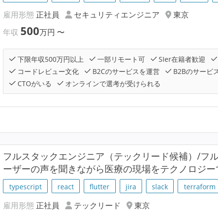
雇用形態
正社員
セキュリティエンジニア
東京
500
年収
万円
〜
下限年収500万円以上
一部リモート可
SIer在籍者歓迎
コードレビュー文化
B2Cのサービスを運営
B2Bのサービ
CTOがいる
オンラインで選考が受けられる
フルスタックエンジニア（テックリード候補）/フル
ーザーの声を聞きながら医療の現場をテクノロジー
typescript
react
flutter
jira
slack
terraform
雇用形態
正社員
テックリード
東京