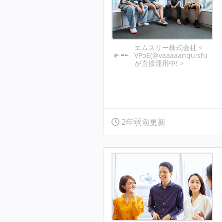
エムスリー株式会社 <
VPoE(@vaaaaanquish)
が直接運用中! >
2年弱前更新