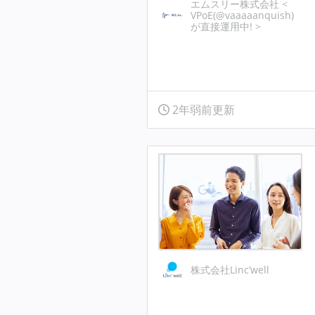
エムスリー株式会社 <
VPoE(@vaaaaanquish)
が直接運用中! >
2年弱前更新
株式会社Linc’well