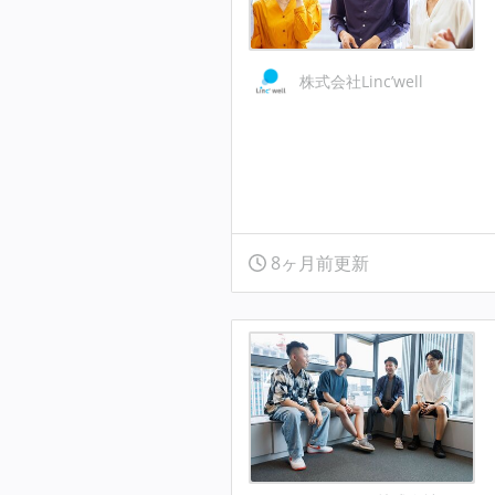
株式会社Linc’well
8ヶ月前更新