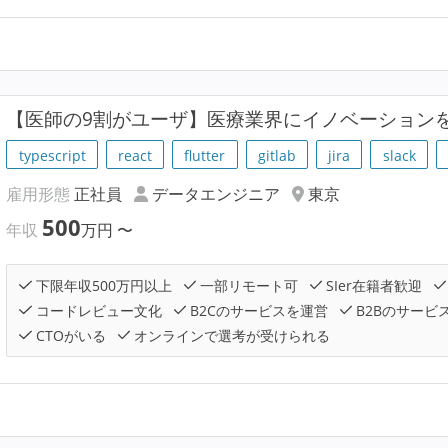
【医師の9割がユーザ】医療業界にイノベーションを
typescript
react
flutter
gitlab
jira
slack
雇用形態
正社員
データエンジニア
東京
500
年収
万円
〜
下限年収500万円以上
一部リモート可
SIer在籍者歓迎
コードレビュー文化
B2Cのサービスを運営
B2Bのサービ
CTOがいる
オンラインで選考が受けられる