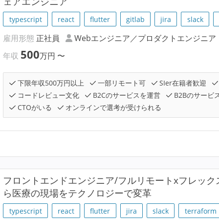
ェアエンジニア
typescript
react
flutter
gitlab
jira
slack
雇用形態
正社員
Webエンジニア／プロダクトエンジニア
500
年収
万円
〜
下限年収500万円以上
一部リモート可
SIer在籍者歓迎
コードレビュー文化
B2Cのサービスを運営
B2Bのサービ
CTOがいる
オンラインで選考が受けられる
フロントエンドエンジニア/フルリモートxフレッ
ら医療の現場をテクノロジーで変革
typescript
react
flutter
jira
slack
terraform