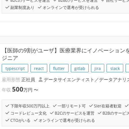
B2Cのサービスを運営
B2Bのサービスを運営
自社サービ
副業制度あり
オンラインで選考が受けられる
【医師の9割がユーザ】医療業界にイノベーションを
ジニア
typescript
react
flutter
gitlab
jira
slack
雇用形態
正社員
データサイエンティスト／データアナリ
500
年収
万円
〜
下限年収500万円以上
一部リモート可
SIer在籍者歓迎
コードレビュー文化
B2Cのサービスを運営
B2Bのサービ
CTOがいる
オンラインで選考が受けられる