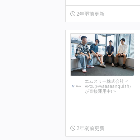
2年弱前更新
エムスリー株式会社 <
VPoE(@vaaaaanquish)
が直接運用中! >
2年弱前更新