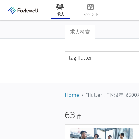
求人
イベント
求人検索
Home
"flutter", "下限年収5
63
件