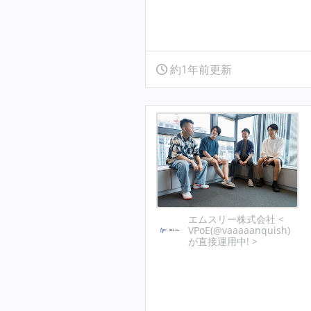
約1年前更新
エムスリー株式会社 <
VPoE(@vaaaaanquish)
が直接運用中! >