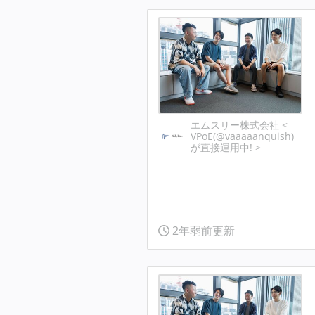
エムスリー株式会社 <
VPoE(@vaaaaanquish)
が直接運用中! >
2年弱前更新