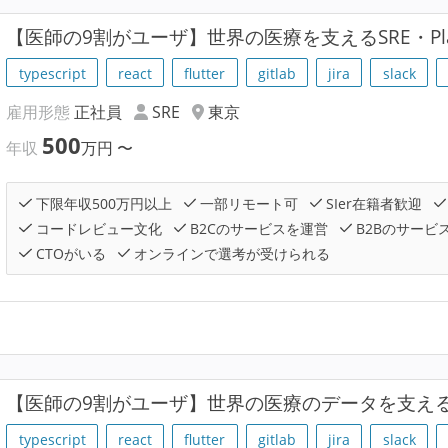
【医師の9割がユーザ】世界の医療を支えるSRE・Pla
typescript
react
flutter
gitlab
jira
slack
雇用形態
正社員
SRE
東京
500
年収
万円
〜
下限年収500万円以上
一部リモート可
SIer在籍者歓迎
コードレビュー文化
B2Cのサービスを運営
B2Bのサービ
CTOがいる
オンラインで選考が受けられる
【医師の9割がユーザ】世界の医療のデータを支え
typescript
react
flutter
gitlab
jira
slack