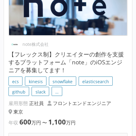
note株式会社
【フレックス制】クリエイターの創作を支援
するプラットフォーム「note」のiOSエンジ
ニアを募集してます！
ecs
kinesis
snowflake
elasticsearch
github
slack
…
雇用形態
正社員
フロントエンドエンジニア
東京
600
1,100
年収
万円
〜
万円