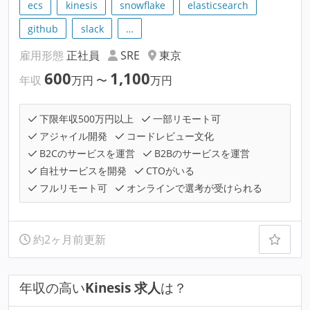
ecs
kinesis
snowflake
elasticsearch
github
slack
…
雇用形態
正社員
SRE
東京
600
1,100
年収
万円
〜
万円
下限年収500万円以上
一部リモート可
アジャイル開発
コードレビュー文化
B2Cのサービスを運営
B2Bのサービスを運営
自社サービスを開発
CTOがいる
フルリモート可
オンラインで選考が受けられる
約2ヶ月前更新
年収の高い
Kinesis 求人
は？