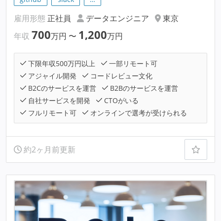
雇用形態
正社員
データエンジニア
東京
700
1,200
年収
万円
〜
万円
下限年収500万円以上
一部リモート可
アジャイル開発
コードレビュー文化
B2Cのサービスを運営
B2Bのサービスを運営
自社サービスを開発
CTOがいる
フルリモート可
オンラインで選考が受けられる
約2ヶ月前更新