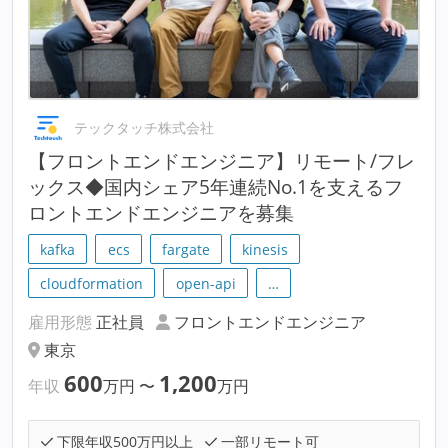
テックタッチ株式会社
【フロントエンドエンジニア】リモート/フレ
ックス◆国内シェア5年連続No.1を支えるフ
ロントエンドエンジニアを募集
kafka
ecs
fargate
kinesis
cloudformation
open-api
…
雇用形態
正社員
フロントエンドエンジニア
東京
600
1,200
年収
万円
〜
万円
下限年収500万円以上
一部リモート可