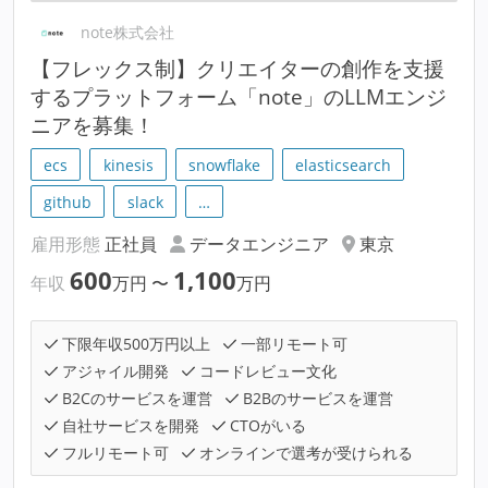
note株式会社
【フレックス制】クリエイターの創作を支援
するプラットフォーム「note」のLLMエンジ
ニアを募集！
ecs
kinesis
snowflake
elasticsearch
github
slack
…
雇用形態
正社員
データエンジニア
東京
600
1,100
年収
万円
〜
万円
下限年収500万円以上
一部リモート可
アジャイル開発
コードレビュー文化
B2Cのサービスを運営
B2Bのサービスを運営
自社サービスを開発
CTOがいる
フルリモート可
オンラインで選考が受けられる