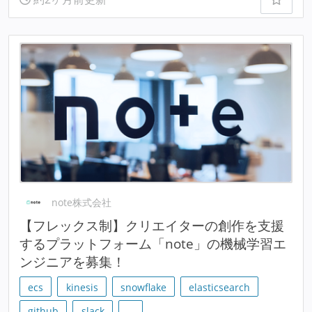
note株式会社
【フレックス制】クリエイターの創作を支援
するプラットフォーム「note」の機械学習エ
ンジニアを募集！
ecs
kinesis
snowflake
elasticsearch
github
slack
…