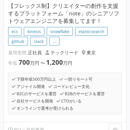
【フレックス制】クリエイターの創作を支援
するプラットフォーム「note」のシニアソフ
トウェアエンジニアを募集してます！
ecs
kinesis
snowflake
elasticsearch
github
slack
…
雇用形態
正社員
テックリード
東京
700
1,200
年収
万円
〜
万円
下限年収500万円以上
一部リモート可
アジャイル開発
コードレビュー文化
B2Cのサービスを運営
B2Bのサービスを運営
自社サービスを開発
CTOがいる
オンラインで選考が受けられる
約2ヶ月前更新