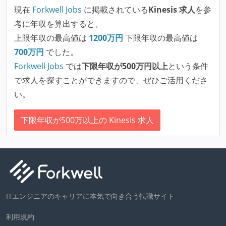
現在
Forkwell Jobs
に掲載されている
Kinesis 求人
を参
考に年収を算出すると、
上限年収の最高値は
1200
万円
下限年収の最高値は
700
万円
でした。
Forkwell Jobs
では
下限年収が500万円以上
という条件
で求人を探すことができますので、ぜひご活用くださ
い。
下限年収が500万以上の Kinesis 求人
ITエンジニアのキャリアに本気で向き合う転職サイト
利用規約