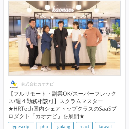
株式会社カオナビ
【フルリモート・副業OK/スーパーフレック
ス/週４勤務相談可】スクラムマスター
★HRTech国内シェアトップクラスのSaaSプ
ロダクト「カオナビ」を展開★
typescript
php
golang
react
laravel