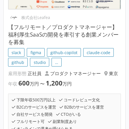
株式会社Leafea
【フルリモート／プロダクトマネージャー】
福利厚生SaaSの開発を牽引する創業メンバー
を募集
slack
figma
github-copilot
claude-code
github
studio
…
雇用形態
正社員
プロダクトマネージャー
東京
600
1,200
年収
万円
〜
万円
下限年収500万円以上
コードレビュー文化
B2Cのサービスを運営
B2Bのサービスを運営
自社サービスを開発
CTOがいる
フルリモート可
副業制度あり
オンラインで選考が受けられる