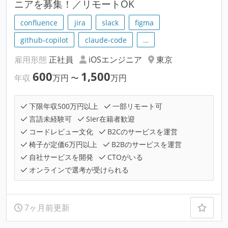
ニアを募集！／リモートOK
confluence
jira
slack
figma
github-copilot
claude-code
…
雇用形態
正社員
iOSエンジニア
東京
600
1,500
年収
万円
〜
万円
下限年収500万円以上
一部リモート可
言語未経験可
SIer在籍者歓迎
コードレビュー文化
B2Cのサービスを運営
椅子が定価6万円以上
B2Bのサービスを運営
自社サービスを開発
CTOがいる
オンラインで選考が受けられる
7ヶ月前更新