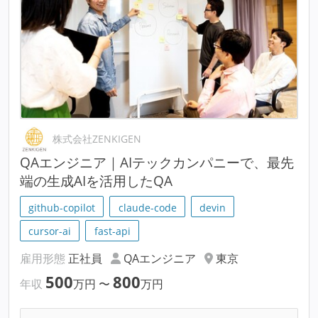
株式会社ZENKIGEN
QAエンジニア｜AIテックカンパニーで、最先
端の生成AIを活用したQA
github-copilot
claude-code
devin
cursor-ai
fast-api
雇用形態
正社員
QAエンジニア
東京
500
800
年収
万円
〜
万円