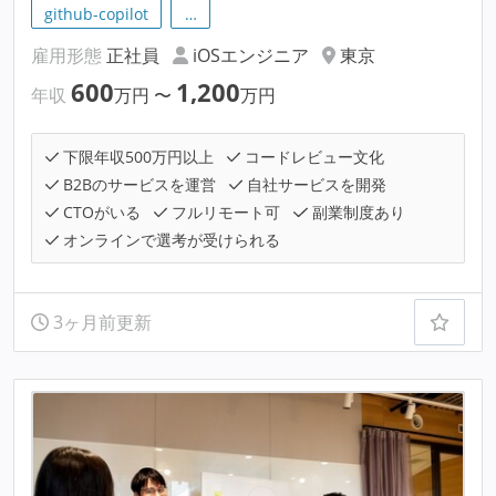
github-copilot
…
雇用形態
正社員
iOSエンジニア
東京
600
1,200
年収
万円
〜
万円
下限年収500万円以上
コードレビュー文化
B2Bのサービスを運営
自社サービスを開発
CTOがいる
フルリモート可
副業制度あり
オンラインで選考が受けられる
3ヶ月前更新