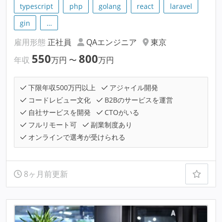
typescript
php
golang
react
laravel
gin
…
雇用形態
正社員
QAエンジニア
東京
550
800
年収
万円
〜
万円
下限年収500万円以上
アジャイル開発
コードレビュー文化
B2Bのサービスを運営
自社サービスを開発
CTOがいる
フルリモート可
副業制度あり
オンラインで選考が受けられる
8ヶ月前更新