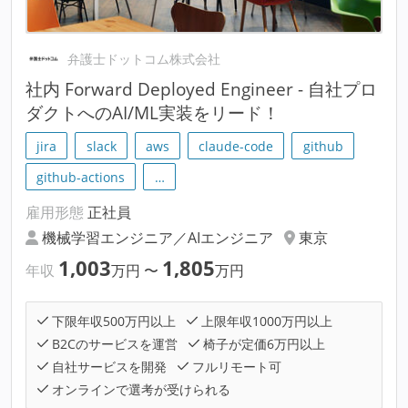
弁護士ドットコム株式会社
社内 Forward Deployed Engineer - 自社プロ
ダクトへのAI/ML実装をリード！
jira
slack
aws
claude-code
github
github-actions
…
雇用形態
正社員
機械学習エンジニア／AIエンジニア
東京
1,003
1,805
年収
万円
〜
万円
下限年収500万円以上
上限年収1000万円以上
B2Cのサービスを運営
椅子が定価6万円以上
自社サービスを開発
フルリモート可
オンラインで選考が受けられる