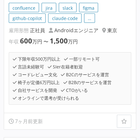
confluence
jira
slack
figma
github-copilot
claude-code
…
雇用形態
正社員
Androidエンジニア
東京
600
1,500
年収
万円
〜
万円
下限年収500万円以上
一部リモート可
言語未経験可
SIer在籍者歓迎
コードレビュー文化
B2Cのサービスを運営
椅子が定価6万円以上
B2Bのサービスを運営
自社サービスを開発
CTOがいる
オンラインで選考が受けられる
7ヶ月前更新