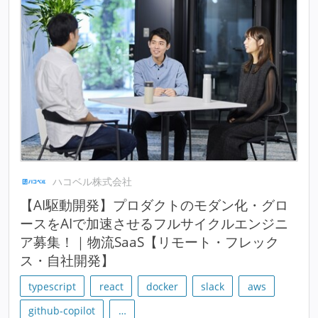
ハコベル株式会社
【AI駆動開発】プロダクトのモダン化・グロ
ースをAIで加速させるフルサイクルエンジニ
ア募集！｜物流SaaS【リモート・フレック
ス・自社開発】
typescript
react
docker
slack
aws
github-copilot
…