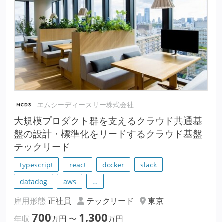
エムシーディースリー株式会社
大規模プロダクト群を支えるクラウド共通基
盤の設計・標準化をリードするクラウド基盤
テックリード
typescript
react
docker
slack
datadog
aws
…
雇用形態
正社員
テックリード
東京
700
1,300
年収
万円
〜
万円