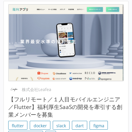
株式会社Leafea
【フルリモート／１人目モバイルエンジニア
／Flutter】福利厚生SaaSの開発を牽引する創
業メンバーを募集
flutter
docker
slack
dart
figma