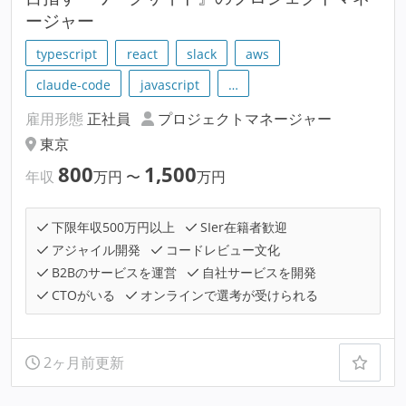
ージャー
typescript
react
slack
aws
claude-code
javascript
…
雇用形態
正社員
プロジェクトマネージャー
東京
800
1,500
年収
万円
〜
万円
下限年収500万円以上
SIer在籍者歓迎
アジャイル開発
コードレビュー文化
B2Bのサービスを運営
自社サービスを開発
CTOがいる
オンラインで選考が受けられる
2ヶ月前更新