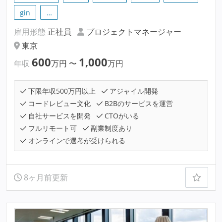
gin
…
雇用形態
正社員
プロジェクトマネージャー
東京
600
1,000
年収
万円
〜
万円
下限年収500万円以上
アジャイル開発
コードレビュー文化
B2Bのサービスを運営
自社サービスを開発
CTOがいる
フルリモート可
副業制度あり
オンラインで選考が受けられる
8ヶ月前更新