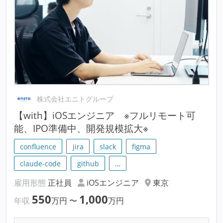
株式会社エニトグループ
【with】iOSエンジニア ※フルリモート可
能、IPO準備中、開発規模拡大※
confluence
jira
slack
figma
claude-code
github
…
雇用形態
正社員
iOSエンジニア
東京
550
1,000
年収
万円
〜
万円