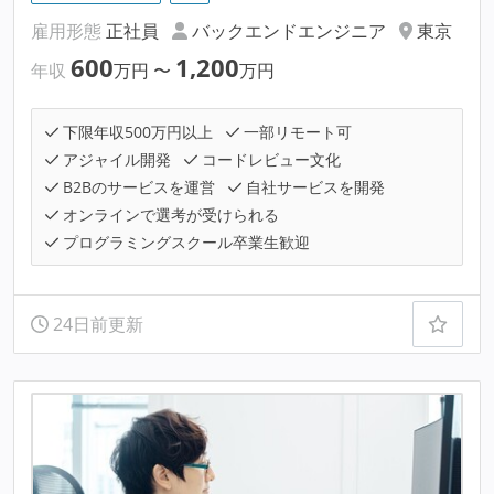
雇用形態
正社員
バックエンドエンジニア
東京
600
1,200
年収
万円
〜
万円
下限年収500万円以上
一部リモート可
アジャイル開発
コードレビュー文化
B2Bのサービスを運営
自社サービスを開発
オンラインで選考が受けられる
プログラミングスクール卒業生歓迎
24日前更新