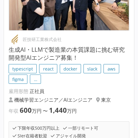
匠技研工業株式会社
生成AI・LLMで製造業の本質課題に挑む研究
開発型AIエンジニア募集！
typescript
react
docker
slack
aws
figma
…
雇用形態
正社員
機械学習エンジニア／AIエンジニア
東京
600
1,440
年収
万円
〜
万円
下限年収500万円以上
一部リモート可
SIer在籍者歓迎
アジャイル開発