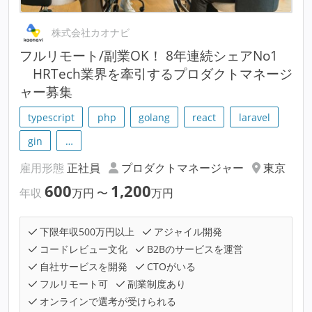
株式会社カオナビ
フルリモート/副業OK！ 8年連続シェアNo1
HRTech業界を牽引するプロダクトマネージ
ャー募集
typescript
php
golang
react
laravel
gin
…
雇用形態
正社員
プロダクトマネージャー
東京
600
1,200
年収
万円
〜
万円
下限年収500万円以上
アジャイル開発
コードレビュー文化
B2Bのサービスを運営
自社サービスを開発
CTOがいる
フルリモート可
副業制度あり
オンラインで選考が受けられる