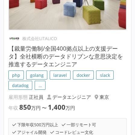
株式会社LITALICO
【裁量労働制/全国400拠点以上の支援デー
タ】全社横断のデータドリブンな意思決定を
推進するデータエンジニア
php
golang
laravel
docker
slack
datadog
…
雇用形態
正社員
データエンジニア
東京
850
1,400
年収
万円
〜
万円
下限年収500万円以上
一部リモート可
アジャイル開発
コードレビュー文化