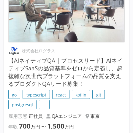
株式会社ログラス
【AIネイティブQA | プロセスリード】AIネイ
ティブSaaSの品質基準をゼロから定義し、超
複雑な次世代プラットフォームの品質を支え
るプロダクトQAリード募集！
go
typescript
react
kotlin
git
postgresql
…
雇用形態
正社員
QAエンジニア
東京
700
1,500
年収
万円
〜
万円