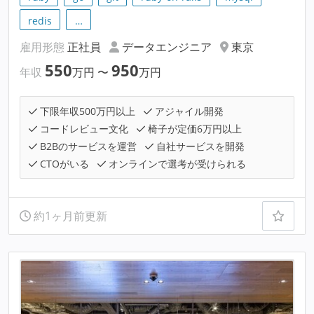
redis
…
雇用形態
正社員
データエンジニア
東京
550
950
年収
万円
〜
万円
下限年収500万円以上
アジャイル開発
コードレビュー文化
椅子が定価6万円以上
B2Bのサービスを運営
自社サービスを開発
CTOがいる
オンラインで選考が受けられる
約1ヶ月前更新