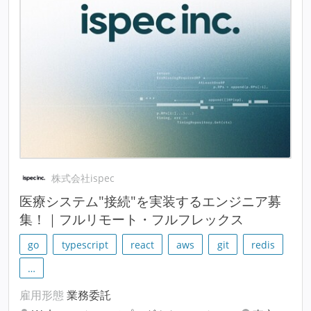
株式会社ispec
医療システム"接続"を実装するエンジニア募
集！｜フルリモート・フルフレックス
go
typescript
react
aws
git
redis
…
雇用形態
業務委託