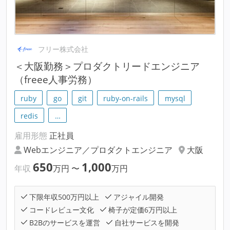
フリー株式会社
＜大阪勤務＞プロダクトリードエンジニア
（freee人事労務）
ruby
go
git
ruby-on-rails
mysql
redis
…
雇用形態
正社員
Webエンジニア／プロダクトエンジニア
大阪
650
1,000
年収
万円
〜
万円
下限年収500万円以上
アジャイル開発
コードレビュー文化
椅子が定価6万円以上
B2Bのサービスを運営
自社サービスを開発