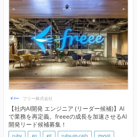
フリー株式会社
【社内AI開発 エンジニア (リーダー候補)】AI
で業務を再定義。freeeの成長を加速させるAI
開発リード候補募集！
ruby
go
git
ruby-on-rails
mysql