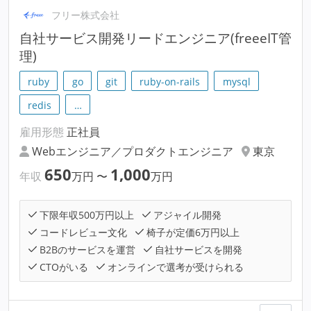
フリー株式会社
自社サービス開発リードエンジニア(freeeIT管
理)
ruby
go
git
ruby-on-rails
mysql
redis
…
雇用形態
正社員
Webエンジニア／プロダクトエンジニア
東京
650
1,000
年収
万円
〜
万円
下限年収500万円以上
アジャイル開発
コードレビュー文化
椅子が定価6万円以上
B2Bのサービスを運営
自社サービスを開発
CTOがいる
オンラインで選考が受けられる