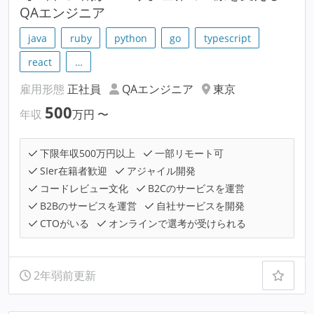
QAエンジニア
java
ruby
python
go
typescript
react
…
雇用形態
正社員
QAエンジニア
東京
500
年収
万円
〜
下限年収500万円以上
一部リモート可
SIer在籍者歓迎
アジャイル開発
コードレビュー文化
B2Cのサービスを運営
B2Bのサービスを運営
自社サービスを開発
CTOがいる
オンラインで選考が受けられる
2年弱前更新