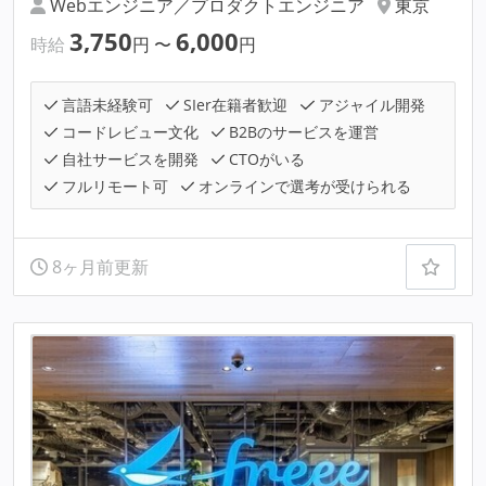
Webエンジニア／プロダクトエンジニア
東京
3,750
6,000
時給
円
〜
円
言語未経験可
SIer在籍者歓迎
アジャイル開発
コードレビュー文化
B2Bのサービスを運営
自社サービスを開発
CTOがいる
フルリモート可
オンラインで選考が受けられる
8ヶ月前更新