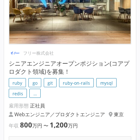
フリー株式会社
シニアエンジニアオープンポジション(コアプ
ロダクト領域)を募集！
ruby
go
git
ruby-on-rails
mysql
redis
…
雇用形態
正社員
Webエンジニア／プロダクトエンジニア
東京
800
1,200
年収
万円
〜
万円