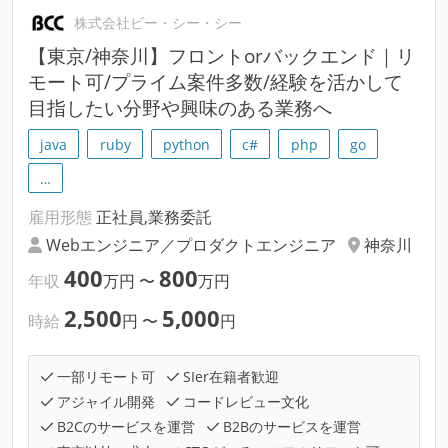
株式会社ビー・シー・シー
【東京/神奈川】フロントorバックエンド｜リ
モート可/プライム案件多数/経験を活かして
目指したい分野や興味のある業務へ
java
ruby
python
c#
php
go
…
雇用形態
正社員,業務委託
Webエンジニア／プロダクトエンジニア
神奈川
400
800
年収
万円
〜
万円
2,500
5,000
時給
円
〜
円
一部リモート可
SIer在籍者歓迎
アジャイル開発
コードレビュー文化
B2Cのサービスを運営
B2Bのサービスを運営