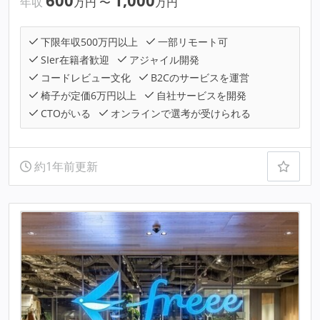
600
1,000
年収
万円
〜
万円
下限年収500万円以上
一部リモート可
SIer在籍者歓迎
アジャイル開発
コードレビュー文化
B2Cのサービスを運営
椅子が定価6万円以上
自社サービスを開発
CTOがいる
オンラインで選考が受けられる
約1年前更新