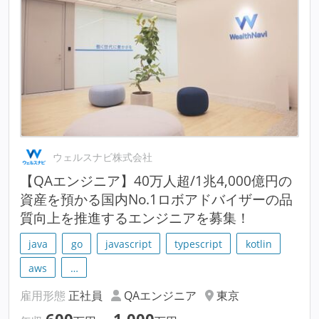
ウェルスナビ株式会社
【QAエンジニア】40万人超/1兆4,000億円の
資産を預かる国内No.1ロボアドバイザーの品
質向上を推進するエンジニアを募集！
java
go
javascript
typescript
kotlin
aws
…
雇用形態
正社員
QAエンジニア
東京