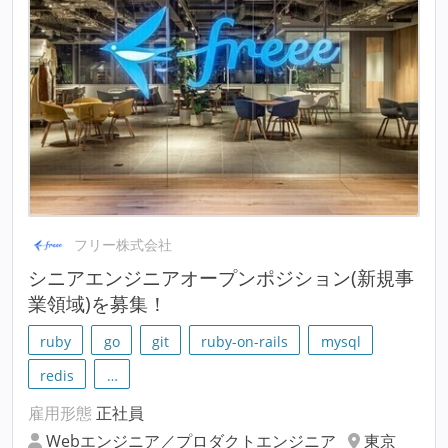
フリー株式会社
シニアエンジニアオープンポジション(新規事
業領域)を募集！
ruby
go
git
ruby-on-rails
mysql
redis
…
雇用形態
正社員
Webエンジニア／プロダクトエンジニア
東京