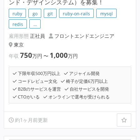
ンド・デザインシステム）を募集！
ruby
go
git
ruby-on-rails
mysql
redis
…
雇用形態
正社員
フロントエンドエンジニア
東京
750
1,000
年収
万円
〜
万円
下限年収500万円以上
アジャイル開発
コードレビュー文化
椅子が定価6万円以上
B2Bのサービスを運営
自社サービスを開発
CTOがいる
オンラインで選考が受けられる
約1ヶ月前更新