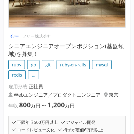
フリー株式会社
シニアエンジニアオープンポジション(基盤領
域)を募集！
ruby
go
git
ruby-on-rails
mysql
redis
…
雇用形態
正社員
Webエンジニア／プロダクトエンジニア
東京
800
1,200
年収
万円
〜
万円
下限年収500万円以上
アジャイル開発
コードレビュー文化
椅子が定価6万円以上