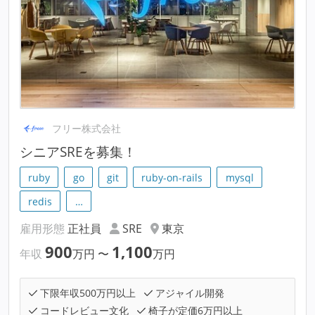
フリー株式会社
シニアSREを募集！
ruby
go
git
ruby-on-rails
mysql
redis
…
雇用形態
正社員
SRE
東京
900
1,100
年収
万円
〜
万円
下限年収500万円以上
アジャイル開発
コードレビュー文化
椅子が定価6万円以上