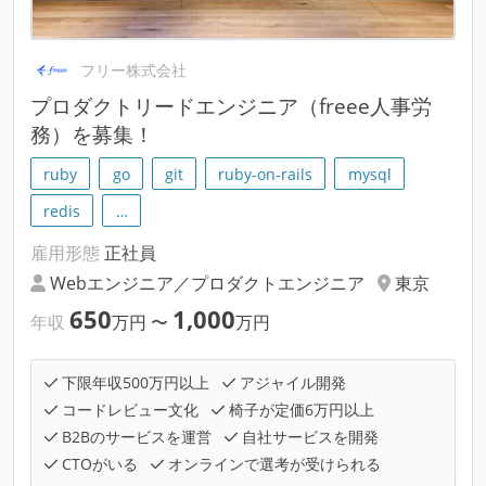
フリー株式会社
プロダクトリードエンジニア（freee人事労
務）を募集！
ruby
go
git
ruby-on-rails
mysql
redis
…
雇用形態
正社員
Webエンジニア／プロダクトエンジニア
東京
650
1,000
年収
万円
〜
万円
下限年収500万円以上
アジャイル開発
コードレビュー文化
椅子が定価6万円以上
B2Bのサービスを運営
自社サービスを開発
CTOがいる
オンラインで選考が受けられる