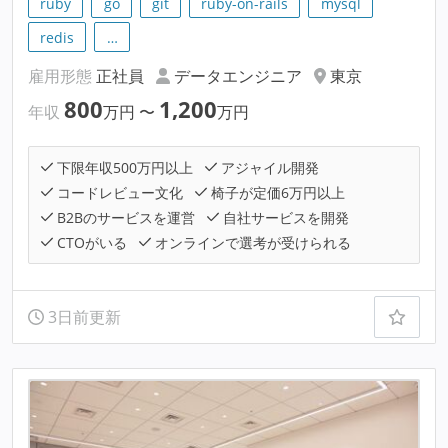
ruby
go
git
ruby-on-rails
mysql
redis
…
雇用形態
正社員
データエンジニア
東京
800
1,200
年収
万円
〜
万円
下限年収500万円以上
アジャイル開発
コードレビュー文化
椅子が定価6万円以上
B2Bのサービスを運営
自社サービスを開発
CTOがいる
オンラインで選考が受けられる
3日前更新