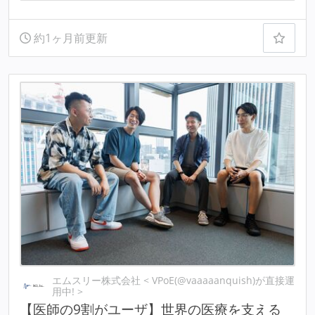
約1ヶ月前更新
エムスリー株式会社 < VPoE(@vaaaaanquish)が直接運
用中! >
【医師の9割がユーザ】世界の医療を支える