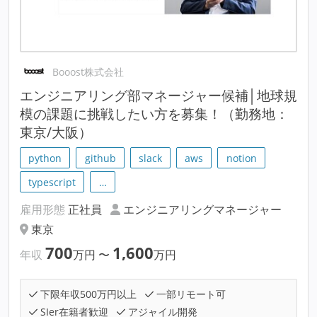
Booost株式会社
エンジニアリング部マネージャー候補│地球規
模の課題に挑戦したい方を募集！（勤務地：
東京/大阪）
python
github
slack
aws
notion
typescript
…
雇用形態
正社員
エンジニアリングマネージャー
東京
700
1,600
年収
万円
〜
万円
下限年収500万円以上
一部リモート可
SIer在籍者歓迎
アジャイル開発