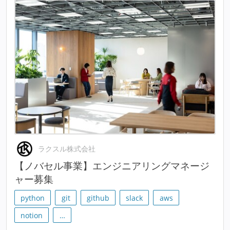
ラクスル株式会社
【ノバセル事業】エンジニアリングマネージ
ャー募集
python
git
github
slack
aws
notion
…