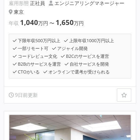
雇用形態
正社員
エンジニアリングマネージャー
東京
1,040
1,650
年収
万円
〜
万円
下限年収500万円以上
上限年収1000万円以上
一部リモート可
アジャイル開発
コードレビュー文化
B2Cのサービスを運営
B2Bのサービスを運営
自社サービスを開発
CTOがいる
オンラインで選考が受けられる
9日前更新