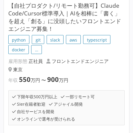
【自社プロダクト/リモート勤務可】Claude
Code/Cursor標準導入｜AIを相棒に「書く」
を超え「創る」に没頭したいフロントエンド
エンジニア募集！
python
git
slack
aws
typescript
docker
…
雇用形態
正社員
フロントエンドエンジニア
東京
550
900
年収
万円
〜
万円
下限年収500万円以上
一部リモート可
SIer在籍者歓迎
アジャイル開発
自社サービスを開発
オンラインで選考が受けられる