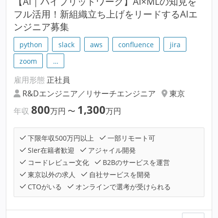
【AI｜ハイブリッドワーク】AI×MLの知見を
フル活用！新組織立ち上げをリードするAIエ
ンジニア募集
python
slack
aws
confluence
jira
zoom
…
雇用形態
正社員
R&Dエンジニア／リサーチエンジニア
東京
800
1,300
年収
万円
〜
万円
下限年収500万円以上
一部リモート可
SIer在籍者歓迎
アジャイル開発
コードレビュー文化
B2Bのサービスを運営
東京以外の求人
自社サービスを開発
CTOがいる
オンラインで選考が受けられる