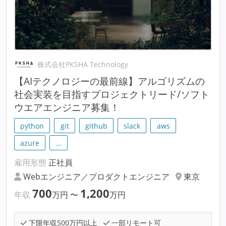
株式会社PKSHA Technology
【AIテクノロジーの最前線】アルゴリズムの
社会実装を目指すプロジェクトリード/ソフト
ウエアエンジニア募集！
python
git
github
slack
aws
azure
…
雇用形態
正社員
Webエンジニア／プロダクトエンジニア
東京
700
1,200
年収
万円
〜
万円
下限年収500万円以上
一部リモート可