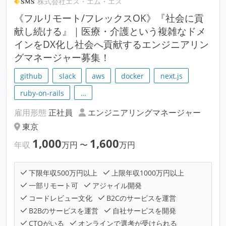
株式会社エス・エム・エス
《フルリモート/フレックスOK》『社会に貢
献し続ける』｜医療・介護という複雑なドメ
インをDX化し社会へ貢献するエンジニアリン
グマネージャー募集！
github
slack
aws
docker
next.js
ruby-on-rails
…
雇用形態
正社員
エンジニアリングマネージャー
東京
1,000
1,600
年収
万円
〜
万円
下限年収500万円以上
上限年収1000万円以上
一部リモート可
アジャイル開発
コードレビュー文化
B2Cのサービスを運営
B2Bのサービスを運営
自社サービスを開発
CTOがいる
オンラインで選考が受けられる