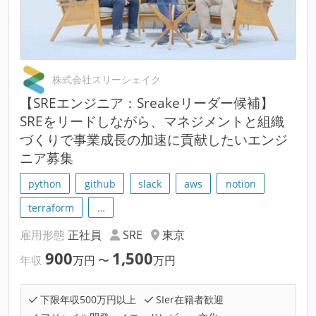
株式会社スリーシェイク
【SREエンジニア：Sreakeリーダー候補】
SREをリードしながら、マネジメントと組織
づくりで事業成長の加速に貢献したいエンジ
ニア募集
python
github
slack
aws
notion
terraform
…
雇用形態
正社員
SRE
東京
900
1,500
年収
万円
〜
万円
下限年収500万円以上
SIer在籍者歓迎