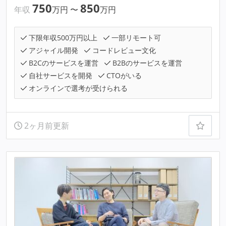
750
850
年収
万円
〜
万円
下限年収500万円以上
一部リモート可
アジャイル開発
コードレビュー文化
B2Cのサービスを運営
B2Bのサービスを運営
自社サービスを開発
CTOがいる
オンラインで選考が受けられる
2ヶ月前更新