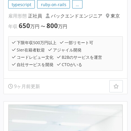
typescript
ruby-on-rails
…
雇用形態
正社員
バックエンドエンジニア
東京
650
800
年収
万円
〜
万円
下限年収500万円以上
一部リモート可
SIer在籍者歓迎
アジャイル開発
コードレビュー文化
B2Bのサービスを運営
自社サービスを開発
CTOがいる
9ヶ月前更新