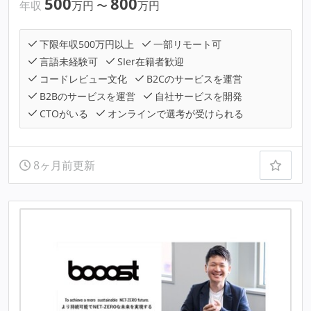
500
800
年収
万円
〜
万円
下限年収500万円以上
一部リモート可
言語未経験可
SIer在籍者歓迎
コードレビュー文化
B2Cのサービスを運営
B2Bのサービスを運営
自社サービスを開発
CTOがいる
オンラインで選考が受けられる
8ヶ月前更新