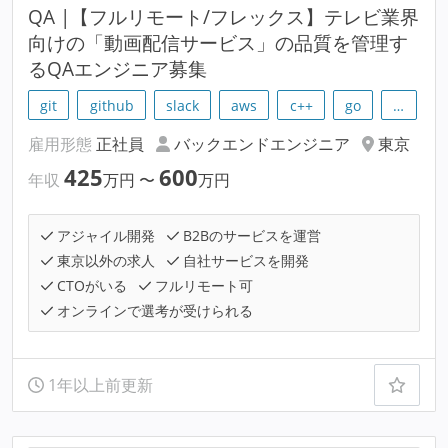
QA |【フルリモート/フレックス】テレビ業界
向けの「動画配信サービス」の品質を管理す
るQAエンジニア募集
git
github
slack
aws
c++
go
…
雇用形態
正社員
バックエンドエンジニア
東京
425
600
年収
万円
〜
万円
アジャイル開発
B2Bのサービスを運営
東京以外の求人
自社サービスを開発
CTOがいる
フルリモート可
オンラインで選考が受けられる
1年以上前更新