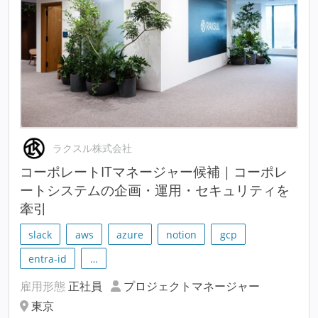
ラクスル株式会社
コーポレートITマネージャー候補｜コーポレ
ートシステムの企画・運用・セキュリティを
牽引
slack
aws
azure
notion
gcp
entra-id
…
雇用形態
正社員
プロジェクトマネージャー
東京