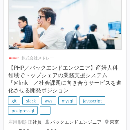
株式会社メドレー
【PHP／バックエンドエンジニア】産婦人科
領域でトップシェアの業務支援システム
「@link」／社会課題に向き合うサービスを進
化させる開発ポジション
git
slack
aws
mysql
javascript
postgressql
…
雇用形態
正社員
バックエンドエンジニア
東京