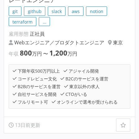
git
github
slack
aws
notion
terraform
…
雇用形態
正社員
Webエンジニア／プロダクトエンジニア
東京
800
1,200
年収
万円
〜
万円
下限年収500万円以上
アジャイル開発
コードレビュー文化
B2Cのサービスを運営
B2Bのサービスを運営
東京以外の求人
自社サービスを開発
CTOがいる
フルリモート可
オンラインで選考が受けられる
13日前更新