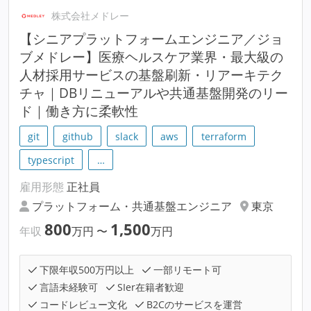
株式会社メドレー
【シニアプラットフォームエンジニア／ジョ
ブメドレー】医療ヘルスケア業界・最大級の
人材採用サービスの基盤刷新・リアーキテク
チャ｜DBリニューアルや共通基盤開発のリー
ド｜働き方に柔軟性
git
github
slack
aws
terraform
typescript
…
雇用形態
正社員
プラットフォーム・共通基盤エンジニア
東京
800
1,500
年収
万円
〜
万円
下限年収500万円以上
一部リモート可
言語未経験可
SIer在籍者歓迎
コードレビュー文化
B2Cのサービスを運営