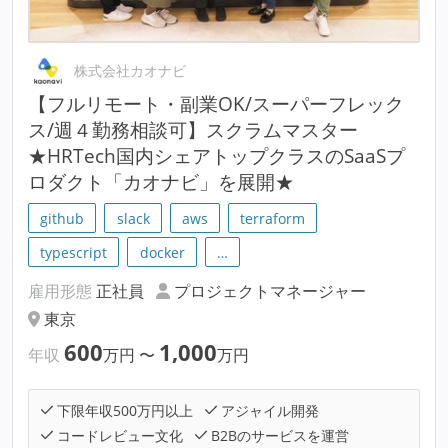
株式会社カオナビ
【フルリモート・副業OK/スーパーフレック
ス/週４勤務相談可】スクラムマスター
★HRTech国内シェアトップクラスのSaaSプ
ロダクト「カオナビ」を展開★
github
slack
aws
terraform
typescript
docker
…
雇用形態
正社員
プロジェクトマネージャー
東京
600
1,000
年収
万円
〜
万円
下限年収500万円以上
アジャイル開発
コードレビュー文化
B2Bのサービスを運営