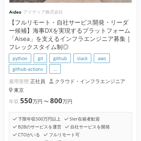
アイディア株式会社
【フルリモート・自社サービス開発・リーダ
ー候補】海事DXを実現するプラットフォーム
「Aisea」を支えるインフラエンジニア募集 |
フレックスタイム制◎
python
git
github
slack
aws
github-actions
…
雇用形態
正社員
クラウド・インフラエンジニア
東京
550
800
年収
万円
〜
万円
下限年収500万円以上
SIer在籍者歓迎
B2Bのサービスを運営
自社サービスを開発
CTOがいる
フルリモート可