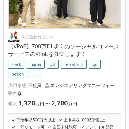
株式会社カウシェ
【VPoE】700万DL超えのソーシャルコマース
サービスのVPoEを募集します！
slack
figma
git
terraform
go
notion
…
雇用形態
正社員
エンジニアリングマネージャー
東京
1,320
2,700
年収
万円
〜
万円
下限年収500万円以上
上限年収1000万円以上
一部リモート可
言語未経験可
アジャイル開発