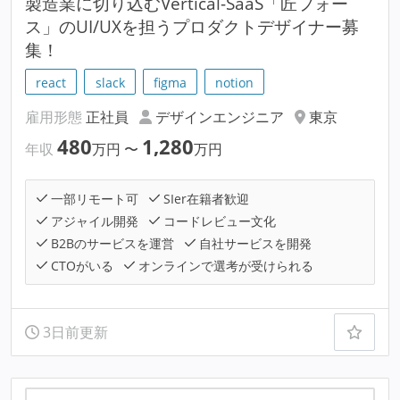
製造業に切り込むVertical-SaaS「匠フォー
ス」のUI/UXを担うプロダクトデザイナー募
集！
react
slack
figma
notion
雇用形態
正社員
デザインエンジニア
東京
480
1,280
年収
万円
〜
万円
一部リモート可
SIer在籍者歓迎
アジャイル開発
コードレビュー文化
B2Bのサービスを運営
自社サービスを開発
CTOがいる
オンラインで選考が受けられる
3日前更新