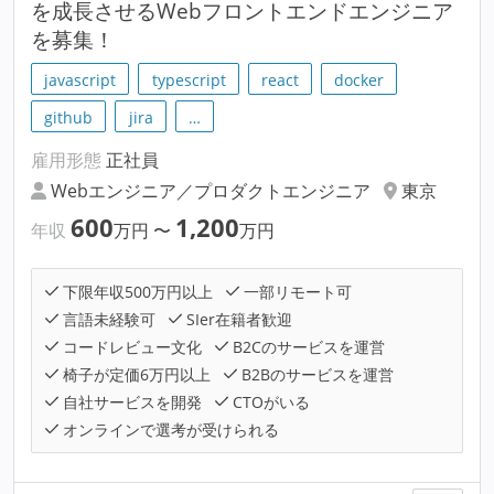
を成長させるWebフロントエンドエンジニア
を募集！
javascript
typescript
react
docker
github
jira
…
雇用形態
正社員
Webエンジニア／プロダクトエンジニア
東京
600
1,200
年収
万円
〜
万円
下限年収500万円以上
一部リモート可
言語未経験可
SIer在籍者歓迎
コードレビュー文化
B2Cのサービスを運営
椅子が定価6万円以上
B2Bのサービスを運営
自社サービスを開発
CTOがいる
オンラインで選考が受けられる