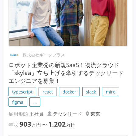
株式会社ギークプラス
ロボット企業発の新規SaaS！物流クラウド
「skylaa」立ち上げを牽引するテックリード
エンジニアを募集！
typescript
react
docker
slack
miro
figma
…
雇用形態
正社員
テックリード
東京
903
1,202
年収
万円
〜
万円