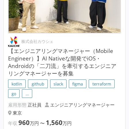
株式会社カウシェ
【エンジニアリングマネージャー（Mobile
Engineer）】AI Nativeな開発でiOS・
Androidの「二刀流」を牽引するエンジニア
リングマネージャーを募集
kotlin
github
slack
figma
terraform
go
…
雇用形態
正社員
エンジニアリングマネージャー
東京
960
1,560
年収
万円
〜
万円