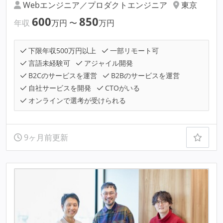
Webエンジニア／プロダクトエンジニア
東京
600
850
年収
万円
〜
万円
下限年収500万円以上
一部リモート可
言語未経験可
アジャイル開発
B2Cのサービスを運営
B2Bのサービスを運営
自社サービスを開発
CTOがいる
オンラインで選考が受けられる
9ヶ月前更新