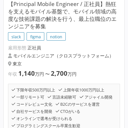
【Principal Mobile Engineer / 正社員】熱狂
を支えるモバイル基盤で、モバイル領域の高
度な技術課題の解決を行う、最上位職位のエ
ンジニアを募集
slack
figma
notion
雇用形態
正社員
モバイルエンジニア（クロスプラットフォーム）
東京
1,140
2,700
年収
万円
〜
万円
下限年収500万円以上
上限年収1000万円以上
一部リモート可
言語未経験可
アジャイル開発
コードレビュー文化
B2Cのサービスを運営
自社サービスを開発
CTOがいる
オンラインで選考が受けられる
プログラミングスクール卒業生歓迎