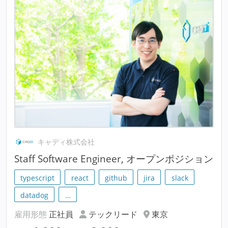
キャディ株式会社
Staff Software Engineer, オープンポジション
typescript
react
github
jira
slack
datadog
…
雇用形態
正社員
テックリード
東京