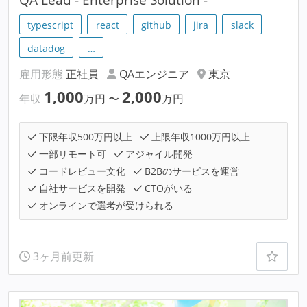
typescript
react
github
jira
slack
datadog
…
雇用形態
正社員
QAエンジニア
東京
1,000
2,000
年収
万円
〜
万円
下限年収500万円以上
上限年収1000万円以上
一部リモート可
アジャイル開発
コードレビュー文化
B2Bのサービスを運営
自社サービスを開発
CTOがいる
オンラインで選考が受けられる
3ヶ月前更新