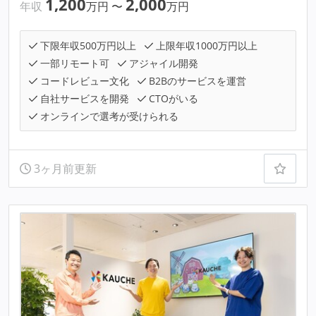
1,200
2,000
年収
万円
〜
万円
下限年収500万円以上
上限年収1000万円以上
一部リモート可
アジャイル開発
コードレビュー文化
B2Bのサービスを運営
自社サービスを開発
CTOがいる
オンラインで選考が受けられる
3ヶ月前更新