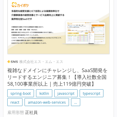
株式会社エス・エム・エス
複雑なドメインにチャレンジし、SaaS開発を
リードするエンジニア募集！【導入社数全国
58,100事業所以上 | 売上119億円突破】
spring-boot
kotlin
javascript
typescript
react
amazon-web-services
…
雇用形態
正社員