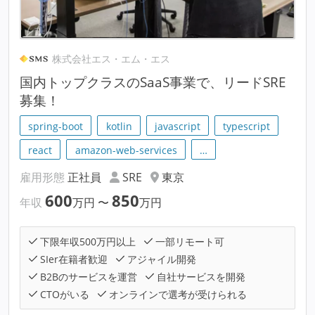
株式会社エス・エム・エス
国内トップクラスのSaaS事業で、リードSRE
募集！
spring-boot
kotlin
javascript
typescript
react
amazon-web-services
…
雇用形態
正社員
SRE
東京
600
850
年収
万円
〜
万円
下限年収500万円以上
一部リモート可
SIer在籍者歓迎
アジャイル開発
B2Bのサービスを運営
自社サービスを開発
CTOがいる
オンラインで選考が受けられる