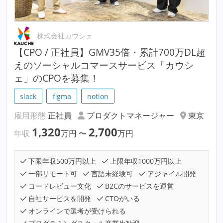
株式会社カウシェ
【CPO / 正社員】GMV35倍・累計700万DL超
えのソーシャルコマースサービス「カウシ
ェ」のCPOを募集！
slack
figma
notion
雇用形態
正社員
プロダクトマネージャー
東京
1,320
2,700
年収
万円
〜
万円
下限年収500万円以上
上限年収1000万円以上
一部リモート可
言語未経験可
アジャイル開発
コードレビュー文化
B2Cのサービスを運営
自社サービスを開発
CTOがいる
オンラインで選考が受けられる