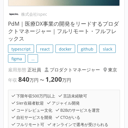
株式会社ispec
PdM｜医療DX事業の開発をリードするプロダ
クトマネージャー｜フルリモート・フルフレ
ックス
typescript
react
docker
github
slack
figma
…
雇用形態
正社員
プロダクトマネージャー
東京
840
1,200
年収
万円
〜
万円
下限年収500万円以上
言語未経験可
SIer在籍者歓迎
アジャイル開発
コードレビュー文化
B2Bのサービスを運営
自社サービスを開発
CTOがいる
フルリモート可
オンラインで選考が受けられる