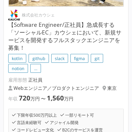
株式会社カウシェ
【Software Engineer/正社員】急成長する
「ソーシャルEC」カウシェにおいて、新規サ
ービスを開発するフルスタックエンジニアを
募集！
kotlin
github
slack
figma
git
notion
…
雇用形態
正社員
Webエンジニア／プロダクトエンジニア
東京
720
1,560
年収
万円
〜
万円
下限年収500万円以上
一部リモート可
言語未経験可
アジャイル開発
コードレビュー文化
B2Cのサービスを運営