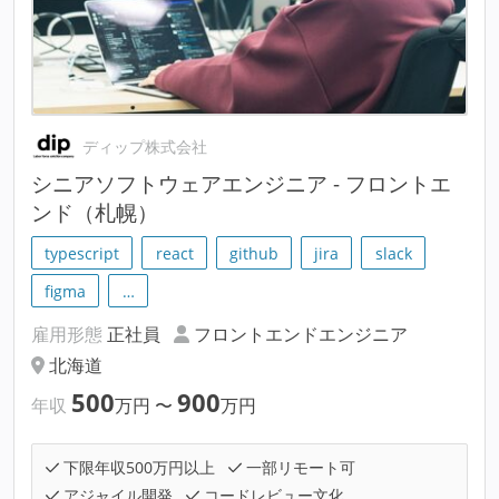
ディップ株式会社
シニアソフトウェアエンジニア - フロントエ
ンド（札幌）
typescript
react
github
jira
slack
figma
…
雇用形態
正社員
フロントエンドエンジニア
北海道
500
900
年収
万円
〜
万円
下限年収500万円以上
一部リモート可
アジャイル開発
コードレビュー文化