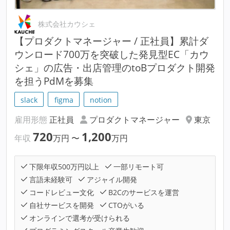
株式会社カウシェ
【プロダクトマネージャー / 正社員】累計ダ
ウンロード700万を突破した発見型EC「カウ
シェ」の広告・出店管理のtoBプロダクト開発
を担うPdMを募集
slack
figma
notion
雇用形態
正社員
プロダクトマネージャー
東京
720
1,200
年収
万円
〜
万円
下限年収500万円以上
一部リモート可
言語未経験可
アジャイル開発
コードレビュー文化
B2Cのサービスを運営
自社サービスを開発
CTOがいる
オンラインで選考が受けられる