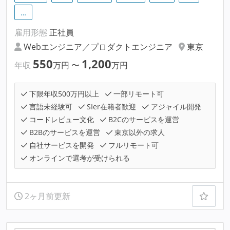
…
雇用形態
正社員
Webエンジニア／プロダクトエンジニア
東京
550
1,200
年収
万円
〜
万円
下限年収500万円以上
一部リモート可
言語未経験可
SIer在籍者歓迎
アジャイル開発
コードレビュー文化
B2Cのサービスを運営
B2Bのサービスを運営
東京以外の求人
自社サービスを開発
フルリモート可
オンラインで選考が受けられる
2ヶ月前更新