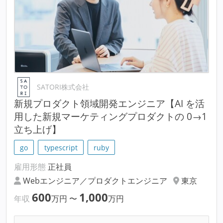
SATORI株式会社
新規プロダクト領域開発エンジニア【AI を活
用した新規マーケティングプロダクトの 0→1
立ち上げ】
go
typescript
ruby
雇用形態
正社員
Webエンジニア／プロダクトエンジニア
東京
600
1,000
年収
万円
〜
万円