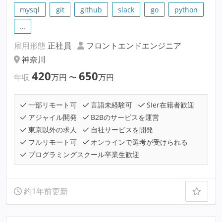
mysql
git
github
slack
go
python
…
雇用形態
正社員
フロントエンドエンジニア
神奈川
420
650
年収
万円
〜
万円
一部リモート可
言語未経験可
SIer在籍者歓迎
アジャイル開発
B2Bのサービスを運営
東京以外の求人
自社サービスを開発
フルリモート可
オンラインで選考が受けられる
プログラミングスクール卒業生歓迎
約1年前更新