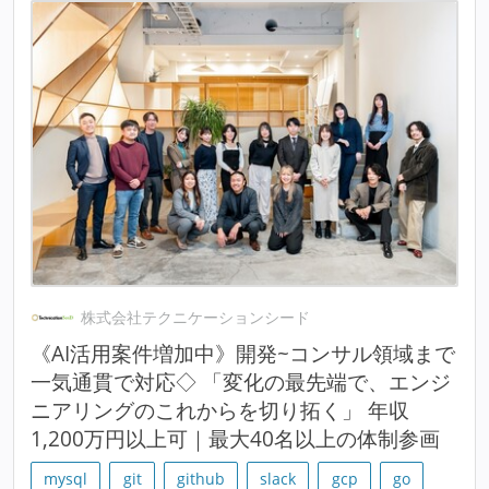
株式会社テクニケーションシード
《AI活用案件増加中》開発~コンサル領域まで
一気通貫で対応◇ 「変化の最先端で、エンジ
ニアリングのこれからを切り拓く」 年収
1,200万円以上可｜最大40名以上の体制参画
mysql
git
github
slack
gcp
go