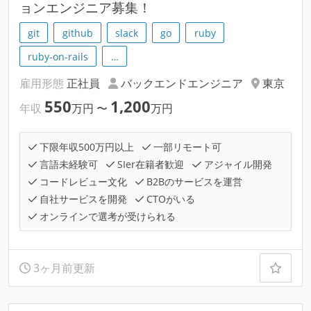
ョンエンジニア募集！
git
github
slack
go
ruby
ruby-on-rails
…
雇用形態
正社員
バックエンドエンジニア
東京
550
1,200
年収
万円
〜
万円
下限年収500万円以上
一部リモート可
言語未経験可
SIer在籍者歓迎
アジャイル開発
コードレビュー文化
B2Bのサービスを運営
自社サービスを開発
CTOがいる
オンラインで選考が受けられる
3ヶ月前更新