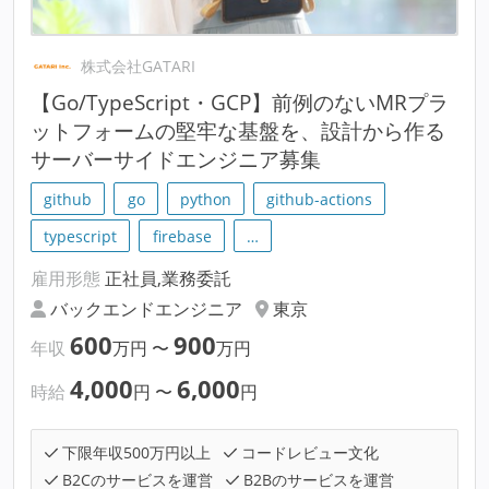
株式会社GATARI
【Go/TypeScript・GCP】前例のないMRプラ
ットフォームの堅牢な基盤を、設計から作る
サーバーサイドエンジニア募集
github
go
python
github-actions
typescript
firebase
…
雇用形態
正社員,業務委託
バックエンドエンジニア
東京
600
900
年収
万円
〜
万円
4,000
6,000
時給
円
〜
円
下限年収500万円以上
コードレビュー文化
B2Cのサービスを運営
B2Bのサービスを運営