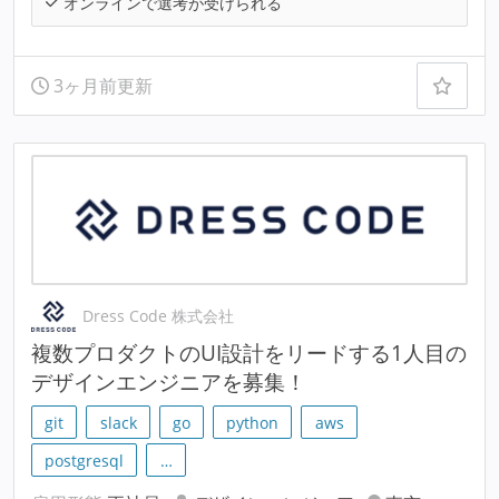
オンラインで選考が受けられる
3ヶ月前更新
Dress Code 株式会社
複数プロダクトのUI設計をリードする1人目の
デザインエンジニアを募集！
git
slack
go
python
aws
postgresql
…