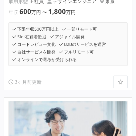
雇用形態
正社員
デザインエンジニア
東京
600
1,800
年収
万円
〜
万円
下限年収500万円以上
一部リモート可
SIer在籍者歓迎
アジャイル開発
コードレビュー文化
B2Bのサービスを運営
自社サービスを開発
フルリモート可
オンラインで選考が受けられる
3ヶ月前更新