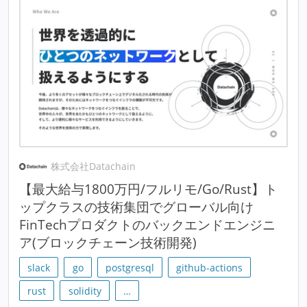
株式会社Datachain
【最大給与1800万円/フルリモ/Go/Rust】ト
ップクラスの技術集団でグローバル向け
FinTechプロダクトのバックエンドエンジニ
ア(ブロックチェーン技術開発)
slack
go
postgresql
github-actions
rust
solidity
…