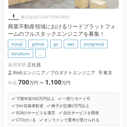
株式会社COUNTERWORKS
商業不動産領域におけるリードプラットフォ
ームのフルスタックエンジニアを募集！
mysql
github
go
aws
postgresql
terraform
…
雇用形態
正社員
Webエンジニア／プロダクトエンジニア
東京
700
1,100
年収
万円
〜
万円
下限年収500万円以上
一部リモート可
SIer在籍者歓迎
椅子が定価6万円以上
B2Bのサービスを運営
自社サービスを開発
CTOがいる
オンラインで選考が受けられる