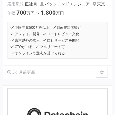
雇用形態
正社員
バックエンドエンジニア
東京
700
1,800
年収
万円
〜
万円
下限年収500万円以上
SIer在籍者歓迎
アジャイル開発
コードレビュー文化
東京以外の求人
自社サービスを開発
CTOがいる
フルリモート可
オンラインで選考が受けられる
3ヶ月前更新