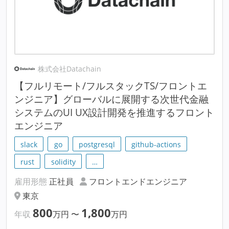
株式会社Datachain
【フルリモート/フルスタックTS/フロントエ
ンジニア】グローバルに展開する次世代金融
システムのUI UX設計開発を推進するフロント
エンジニア
slack
go
postgresql
github-actions
rust
solidity
…
雇用形態
正社員
フロントエンドエンジニア
東京
800
1,800
年収
万円
〜
万円