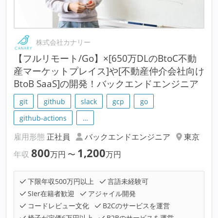
株式会社カナリー
【フルリモート/Go】×[650万DLのBtoC不動
産マーケットプレイス]や[不動産仲介会社向け
BtoB SaaS]の開発！バックエンドエンジニア
git
github
slack
gcp
go
github-actions
…
雇用形態
正社員
バックエンドエンジニア
東京
800
1,200
年収
万円
〜
万円
下限年収500万円以上
言語未経験可
SIer在籍者歓迎
アジャイル開発
コードレビュー文化
B2Cのサービスを運営
椅子が定価6万円以上
B2Bのサービスを運営