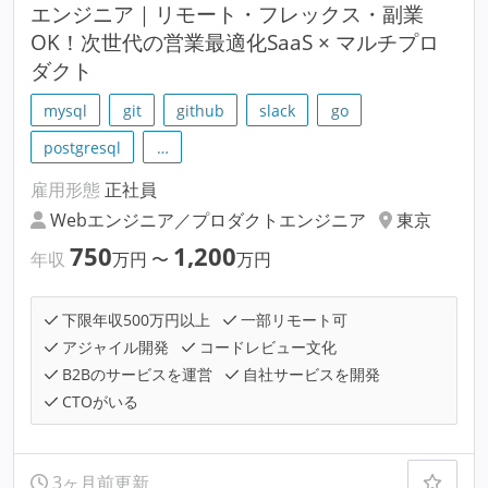
エンジニア｜リモート・フレックス・副業
OK！次世代の営業最適化SaaS × マルチプロ
ダクト
mysql
git
github
slack
go
postgresql
…
雇用形態
正社員
Webエンジニア／プロダクトエンジニア
東京
750
1,200
年収
万円
〜
万円
下限年収500万円以上
一部リモート可
アジャイル開発
コードレビュー文化
B2Bのサービスを運営
自社サービスを開発
CTOがいる
3ヶ月前更新