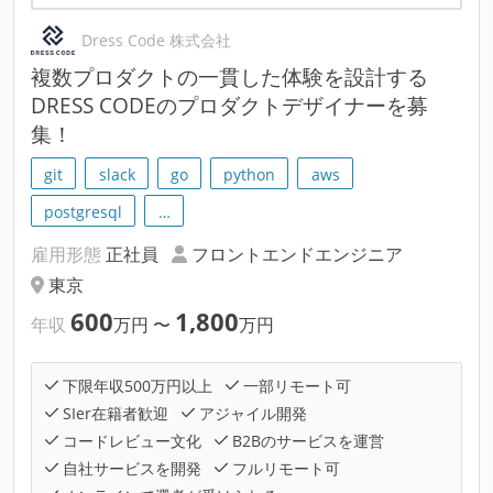
Dress Code 株式会社
複数プロダクトの一貫した体験を設計する
DRESS CODEのプロダクトデザイナーを募
集！
git
slack
go
python
aws
postgresql
…
雇用形態
正社員
フロントエンドエンジニア
東京
600
1,800
年収
万円
〜
万円
下限年収500万円以上
一部リモート可
SIer在籍者歓迎
アジャイル開発
コードレビュー文化
B2Bのサービスを運営
自社サービスを開発
フルリモート可