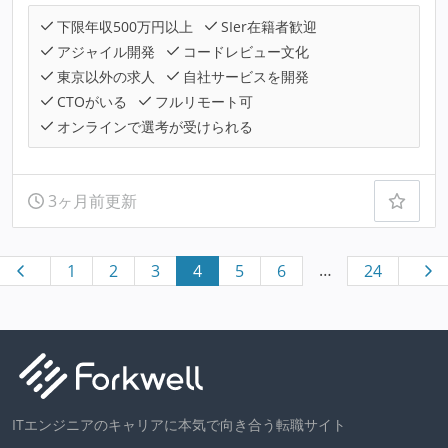
下限年収500万円以上
SIer在籍者歓迎
アジャイル開発
コードレビュー文化
東京以外の求人
自社サービスを開発
CTOがいる
フルリモート可
オンラインで選考が受けられる
3ヶ月前更新
…
1
2
3
4
5
6
24
ITエンジニアのキャリアに本気で向き合う転職サイト