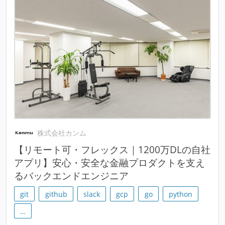
株式会社カンム
【リモート可・フレックス｜1200万DLの自社
アプリ】安心・安全な金融プロダクトを支え
るバックエンドエンジニア
git
github
slack
gcp
go
python
…