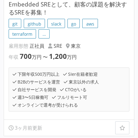
Embedded SREとして、顧客の課題を解決す
るSREを募集！
git
github
slack
go
aws
terraform
…
雇用形態
正社員
SRE
東京
700
1,200
年収
万円
〜
万円
下限年収500万円以上
SIer在籍者歓迎
B2Bのサービスを運営
東京以外の求人
自社サービスを開発
CTOがいる
週3〜5日稼働可
フルリモート可
オンラインで選考が受けられる
3ヶ月前更新