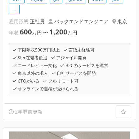
…
雇用形態
正社員
バックエンドエンジニア
東京
600
1,200
年収
万円
〜
万円
下限年収500万円以上
言語未経験可
SIer在籍者歓迎
アジャイル開発
コードレビュー文化
B2Cのサービスを運営
東京以外の求人
自社サービスを開発
CTOがいる
フルリモート可
オンラインで選考が受けられる
2年弱前更新