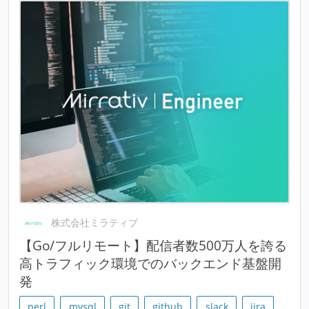
株式会社ミラティブ
【Go/フルリモート】配信者数500万人を誇る
高トラフィック環境でのバックエンド基盤開
発
perl
mysql
git
github
slack
jira