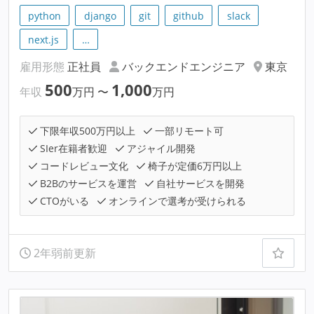
python
django
git
github
slack
next.js
…
雇用形態
正社員
バックエンドエンジニア
東京
500
1,000
年収
万円
〜
万円
下限年収500万円以上
一部リモート可
SIer在籍者歓迎
アジャイル開発
コードレビュー文化
椅子が定価6万円以上
B2Bのサービスを運営
自社サービスを開発
CTOがいる
オンラインで選考が受けられる
2年弱前更新