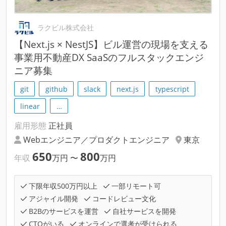
ラクビル株式会社
【Next.js × NestJS】ビル運営の現場を支える
事業用不動産DX SaaSのフルスタックエンジ
ニア募集
git
github
slack
next.js
typescript
linear
…
雇用形態
正社員
Webエンジニア／プロダクトエンジニア
東京
650
800
年収
万円
〜
万円
下限年収500万円以上
一部リモート可
アジャイル開発
コードレビュー文化
B2Bのサービスを運営
自社サービスを開発
CTOがいる
オンラインで選考が受けられる