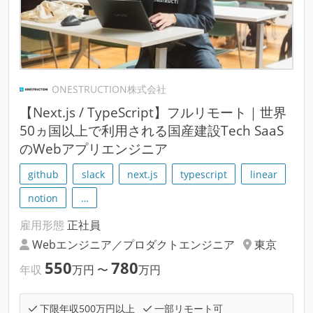
ONESTRUCTION株式会社
【Next.js / TypeScript】フルリモート｜世界
50ヵ国以上で利用される国産建設Tech SaaS
のWebアプリエンジニア
github
slack
next.js
typescript
linear
notion
…
雇用形態
正社員
Webエンジニア／プロダクトエンジニア
東京
550
780
年収
万円
〜
万円
下限年収500万円以上
一部リモート可