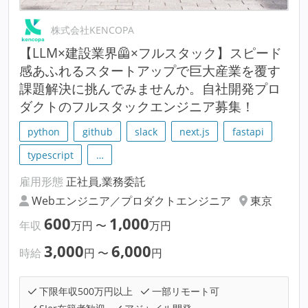
株式会社KENCOPA
【LLM×建設業界🦺×フルスタック】スピード
感あふれるスタートアップで巨大産業を覆す
課題解決に挑んでみませんか。自社開発プロ
ダクトのフルスタックエンジニア募集！
python
github
slack
next.js
fastapi
typescript
…
雇用形態
正社員,業務委託
Webエンジニア／プロダクトエンジニア
東京
600
1,000
年収
万円
〜
万円
3,000
6,000
時給
円
〜
円
下限年収500万円以上
一部リモート可