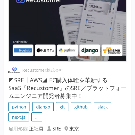
Recustomer株式会社
◤SRE┃AWS◢ EC購入体験を革新する
SaaS『Recustomer』のSRE／プラットフォー
ムエンジニア開発者募集中！
python
django
git
github
slack
next.js
…
雇用形態
正社員
SRE
東京