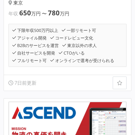
東京
650
780
年収
万円
〜
万円
下限年収500万円以上
一部リモート可
アジャイル開発
コードレビュー文化
B2Bのサービスを運営
東京以外の求人
自社サービスを開発
CTOがいる
フルリモート可
オンラインで選考が受けられる
7日前更新