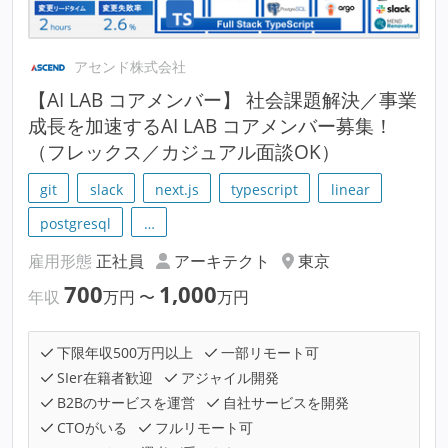
アセンド株式会社
【AI LAB コアメンバー】 社会課題解決／事業
成長を加速するAI LAB コアメンバー募集！
（フレックス／カジュアル面談OK）
git
slack
next.js
typescript
linear
postgresql
…
雇用形態
正社員
アーキテクト
東京
700
1,000
年収
万円
〜
万円
下限年収500万円以上
一部リモート可
SIer在籍者歓迎
アジャイル開発
B2Bのサービスを運営
自社サービスを開発
CTOがいる
フルリモート可