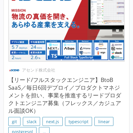
アセンド株式会社
【リード/フルスタックエンジニア】BtoB
SaaS／毎日6回デプロイ／プロダクトマネジ
メントを担い、事業を推進するリードプロダ
クトエンジニア募集（フレックス／カジュア
ル面談OK）
git
slack
next.js
typescript
linear
postgresql
…