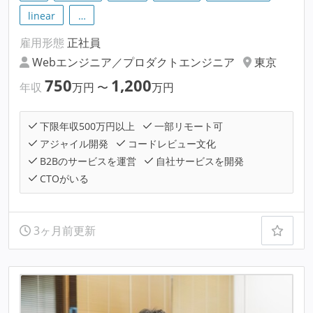
linear
…
雇用形態
正社員
Webエンジニア／プロダクトエンジニア
東京
750
1,200
年収
万円
〜
万円
下限年収500万円以上
一部リモート可
アジャイル開発
コードレビュー文化
B2Bのサービスを運営
自社サービスを開発
CTOがいる
3ヶ月前更新