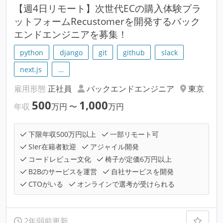
【週4日リモート】次世代ECの購入体験プラ
ットフォームRecustomerを開発するバック
エンドエンジニアを募集！
python
django
git
github
slack
next.js
…
雇用形態
正社員
バックエンドエンジニア
東京
500
1,000
年収
万円
〜
万円
下限年収500万円以上
一部リモート可
SIer在籍者歓迎
アジャイル開発
コードレビュー文化
椅子が定価6万円以上
B2Bのサービスを運営
自社サービスを開発
CTOがいる
オンラインで選考が受けられる
2年弱前更新