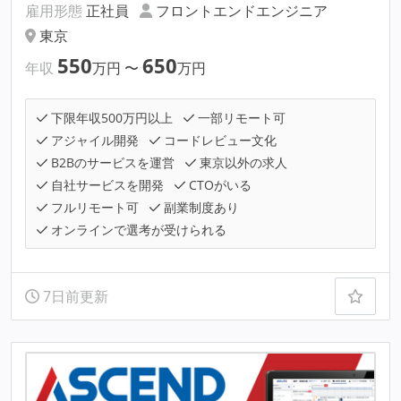
雇用形態
正社員
フロントエンドエンジニア
東京
550
650
年収
万円
〜
万円
下限年収500万円以上
一部リモート可
アジャイル開発
コードレビュー文化
B2Bのサービスを運営
東京以外の求人
自社サービスを開発
CTOがいる
フルリモート可
副業制度あり
オンラインで選考が受けられる
7日前更新