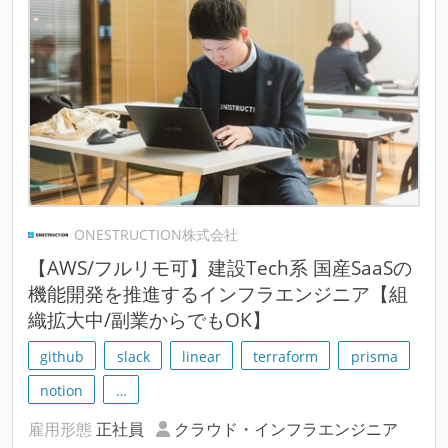
ONESTRUCTION株式会社
【AWS/フルリモ可】建設Tech系 国産SaaSの
機能開発を推進するインフラエンジニア【組
織拡大中/副業からでもOK】
github
slack
linear
terraform
prisma
notion
…
雇用形態
正社員
クラウド・インフラエンジニア