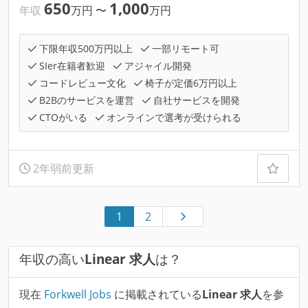
650
1,000
年収
万円
〜
万円
下限年収500万円以上
一部リモート可
SIer在籍者歓迎
アジャイル開発
コードレビュー文化
椅子が定価6万円以上
B2Bのサービスを運営
自社サービスを開発
CTOがいる
オンラインで選考が受けられる
2年弱前更新
1
2
年収の高い
Linear 求人
は？
現在
Forkwell Jobs
に掲載されている
Linear 求人
を参