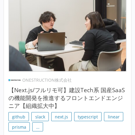
ONESTRUCTION株式会社
【Next.js/フルリモ可】建設Tech系 国産SaaS
の機能開発を推進するフロントエンドエンジ
ニア【組織拡大中】
github
slack
next.js
typescript
linear
prisma
…