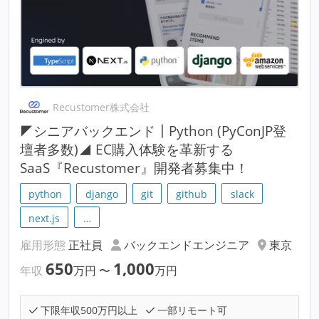
Recustomer株式会社
◤シニアバックエンド┃Python (PyConJP登
壇者多数)◢ EC購入体験を革新する
SaaS『Recustomer』開発者募集中！
python
django
git
github
slack
next.js
…
雇用形態
正社員
バックエンドエンジニア
東京
650
1,000
年収
万円
〜
万円
下限年収500万円以上
一部リモート可