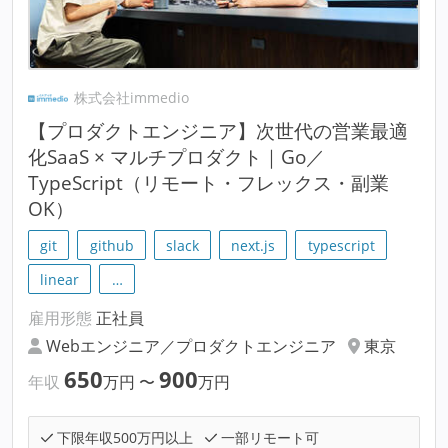
株式会社immedio
【プロダクトエンジニア】次世代の営業最適
化SaaS × マルチプロダクト｜Go／
TypeScript（リモート・フレックス・副業
OK）
git
github
slack
next.js
typescript
linear
…
雇用形態
正社員
Webエンジニア／プロダクトエンジニア
東京
650
900
年収
万円
〜
万円
下限年収500万円以上
一部リモート可