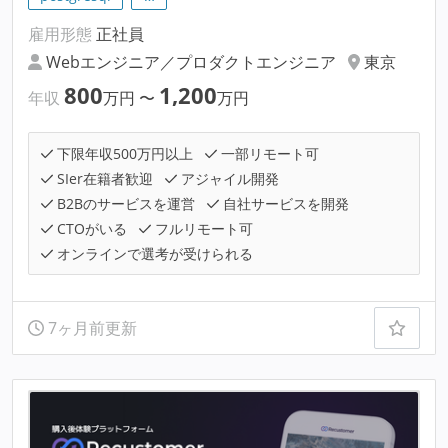
雇用形態
正社員
Webエンジニア／プロダクトエンジニア
東京
800
1,200
年収
万円
〜
万円
下限年収500万円以上
一部リモート可
SIer在籍者歓迎
アジャイル開発
B2Bのサービスを運営
自社サービスを開発
CTOがいる
フルリモート可
オンラインで選考が受けられる
7ヶ月前更新