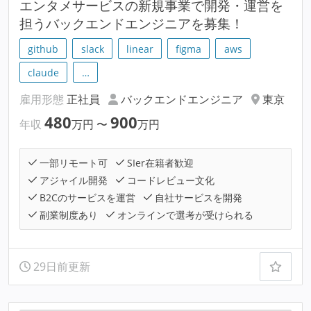
エンタメサービスの新規事業で開発・運営を
担うバックエンドエンジニアを募集！
github
slack
linear
figma
aws
claude
…
雇用形態
正社員
バックエンドエンジニア
東京
480
900
年収
万円
〜
万円
一部リモート可
SIer在籍者歓迎
アジャイル開発
コードレビュー文化
B2Cのサービスを運営
自社サービスを開発
副業制度あり
オンラインで選考が受けられる
29日前更新