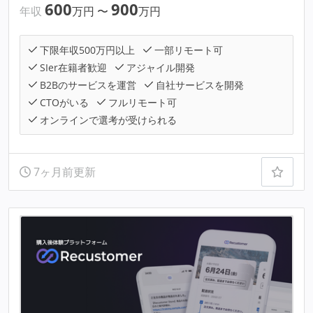
600
900
年収
万円
〜
万円
下限年収500万円以上
一部リモート可
SIer在籍者歓迎
アジャイル開発
B2Bのサービスを運営
自社サービスを開発
CTOがいる
フルリモート可
オンラインで選考が受けられる
7ヶ月前更新