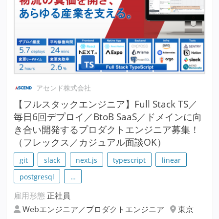
アセンド株式会社
【フルスタックエンジニア】Full Stack TS／
毎日6回デプロイ／BtoB SaaS／ドメインに向
き合い開発するプロダクトエンジニア募集！
（フレックス／カジュアル面談OK）
git
slack
next.js
typescript
linear
postgresql
…
雇用形態
正社員
Webエンジニア／プロダクトエンジニア
東京