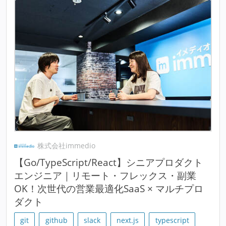
株式会社immedio
【Go/TypeScript/React】シニアプロダクト
エンジニア｜リモート・フレックス・副業
OK！次世代の営業最適化SaaS × マルチプロ
ダクト
git
github
slack
next.js
typescript