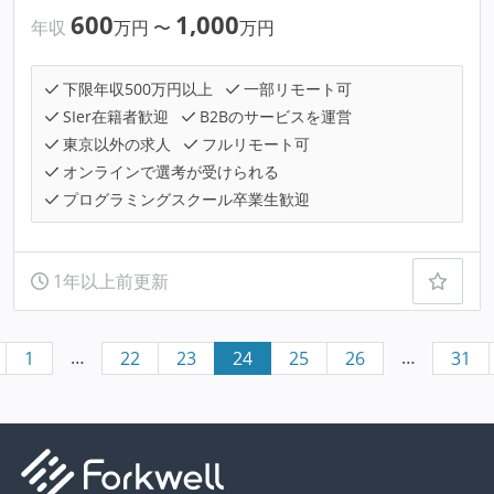
600
1,000
年収
万円
〜
万円
下限年収500万円以上
一部リモート可
SIer在籍者歓迎
B2Bのサービスを運営
東京以外の求人
フルリモート可
オンラインで選考が受けられる
プログラミングスクール卒業生歓迎
1年以上前更新
…
…
1
22
23
24
25
26
31