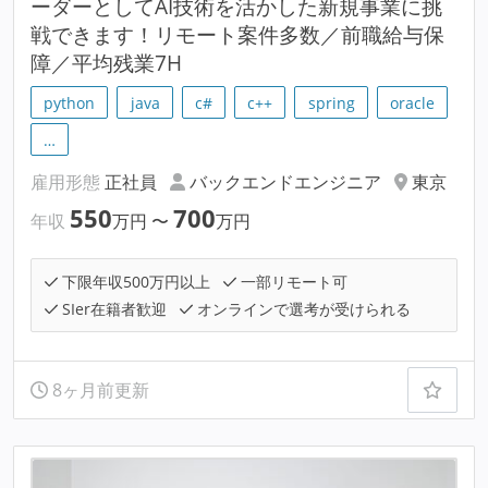
ーダーとしてAI技術を活かした新規事業に挑
戦できます！リモート案件多数／前職給与保
障／平均残業7H
python
java
c#
c++
spring
oracle
…
雇用形態
正社員
バックエンドエンジニア
東京
550
700
年収
万円
〜
万円
下限年収500万円以上
一部リモート可
SIer在籍者歓迎
オンラインで選考が受けられる
8ヶ月前更新