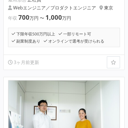
Webエンジニア／プロダクトエンジニア
東京
700
1,000
年収
万円
〜
万円
下限年収500万円以上
一部リモート可
副業制度あり
オンラインで選考が受けられる
3ヶ月前更新