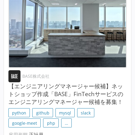
BASE株式会社
【エンジニアリングマネージャー候補】ネッ
トショップ作成「BASE」FinTechサービスの
エンジニアリングマネージャー候補を募集！
python
github
mysql
slack
google-meet
php
…
雇用形態
正社員