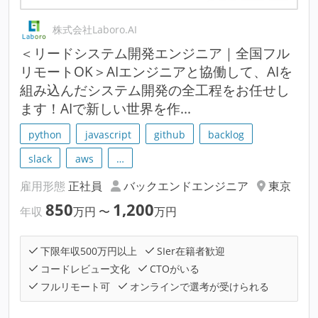
株式会社Laboro.AI
＜リードシステム開発エンジニア｜全国フル
リモートOK＞AIエンジニアと協働して、AIを
組み込んだシステム開発の全工程をお任せし
ます！AIで新しい世界を作...
python
javascript
github
backlog
slack
aws
…
雇用形態
正社員
バックエンドエンジニア
東京
850
1,200
年収
万円
〜
万円
下限年収500万円以上
SIer在籍者歓迎
コードレビュー文化
CTOがいる
フルリモート可
オンラインで選考が受けられる