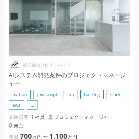
株式会社ブレインパッド
AIシステム開発案件のプロジェクトマネージ
ャー
python
javascript
jira
backlog
slack
aws
…
雇用形態
正社員
プロジェクトマネージャー
東京
700
1,100
年収
万円
〜
万円