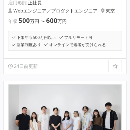
雇用形態
正社員
Webエンジニア／プロダクトエンジニア
東京
500
600
年収
万円
〜
万円
下限年収500万円以上
フルリモート可
副業制度あり
オンラインで選考が受けられる
24日前更新