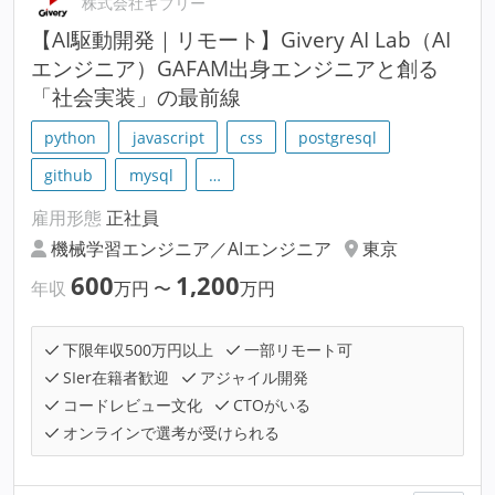
株式会社ギブリー
【AI駆動開発｜リモート】Givery AI Lab（AI
エンジニア）GAFAM出身エンジニアと創る
「社会実装」の最前線
python
javascript
css
postgresql
github
mysql
…
雇用形態
正社員
機械学習エンジニア／AIエンジニア
東京
600
1,200
年収
万円
〜
万円
下限年収500万円以上
一部リモート可
SIer在籍者歓迎
アジャイル開発
コードレビュー文化
CTOがいる
オンラインで選考が受けられる