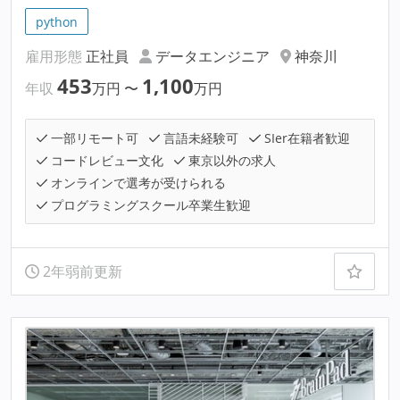
python
雇用形態
正社員
データエンジニア
神奈川
453
1,100
年収
万円
〜
万円
一部リモート可
言語未経験可
SIer在籍者歓迎
コードレビュー文化
東京以外の求人
オンラインで選考が受けられる
プログラミングスクール卒業生歓迎
2年弱前更新