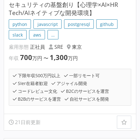
セキュリティの基盤創り【心理学×AI×HR
Tech/AIネイティブな開発環境】
python
javascript
postgresql
github
slack
aws
…
雇用形態
正社員
SRE
東京
700
1,300
年収
万円
〜
万円
下限年収500万円以上
一部リモート可
SIer在籍者歓迎
アジャイル開発
コードレビュー文化
B2Cのサービスを運営
B2Bのサービスを運営
自社サービスを開発
21日前更新