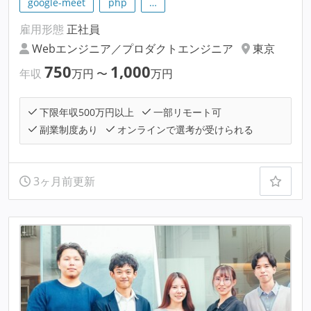
google-meet
php
…
雇用形態
正社員
Webエンジニア／プロダクトエンジニア
東京
750
1,000
年収
万円
〜
万円
下限年収500万円以上
一部リモート可
副業制度あり
オンラインで選考が受けられる
3ヶ月前更新