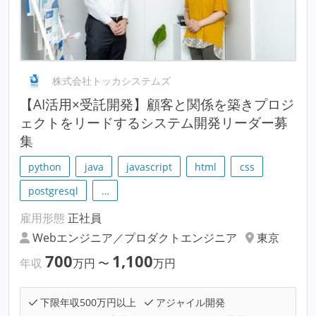
株式会社トッカシステムズ
【AI活用×受託開発】顧客と関係を築きプロジ
ェクトをリードするシステム開発リーダー募
集
python
java
javascript
html
css
postgresql
…
雇用形態
正社員
Webエンジニア／プロダクトエンジニア
東京
700
1,100
年収
万円
〜
万円
下限年収500万円以上
アジャイル開発