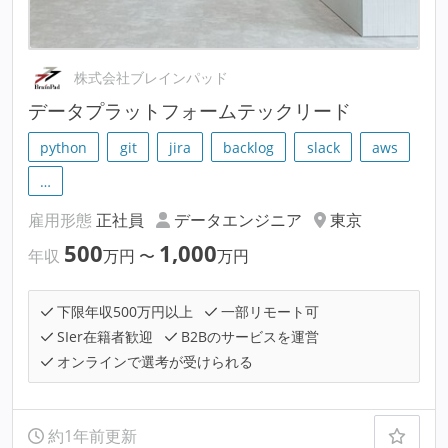
株式会社ブレインパッド
データプラットフォームテックリード
python
git
jira
backlog
slack
aws
…
雇用形態
正社員
データエンジニア
東京
500
1,000
年収
万円
〜
万円
下限年収500万円以上
一部リモート可
SIer在籍者歓迎
B2Bのサービスを運営
オンラインで選考が受けられる
約1年前更新