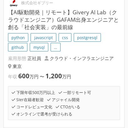
株式会社ギブリー
【AI駆動開発｜リモート】Givery AI Lab（ク
ラウドエンジニア）GAFAM出身エンジニアと
創る「社会実装」の最前線
python
javascript
css
postgresql
github
mysql
…
雇用形態
正社員
クラウド・インフラエンジニア
東京
600
1,200
年収
万円
〜
万円
下限年収500万円以上
一部リモート可
SIer在籍者歓迎
アジャイル開発
コードレビュー文化
CTOがいる
オンラインで選考が受けられる