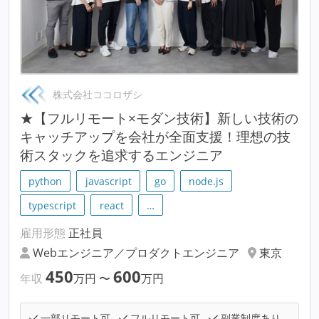
株式会社ココロザシ
★【フルリモート×モダン技術】新しい技術の
キャッチアップを会社が全面支援！理想の技
術スタックを追求するエンジニア
python
javascript
go
node.js
typescript
react
…
雇用形態
正社員
Webエンジニア／プロダクトエンジニア
東京
450
600
年収
万円
〜
万円
一部リモート可
フルリモート可
副業制度あり