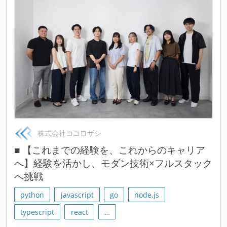
株式会社ココロザシ
■ 【これまでの経験を、これからのキャリア
へ】経験を活かし、モダン技術×フルスタック
へ挑戦
python
javascript
go
node.js
typescript
react
…