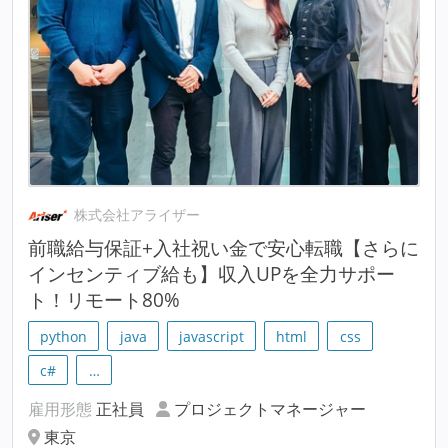
株式会社アライザー
前職給与保証+入社祝い金で安心転職【さらに
インセンティブ給も】収入UPを全力サポー
ト！リモート80%
python
java
javascript
html
css
c#
…
雇用形態
正社員
プロジェクトマネージャー
東京