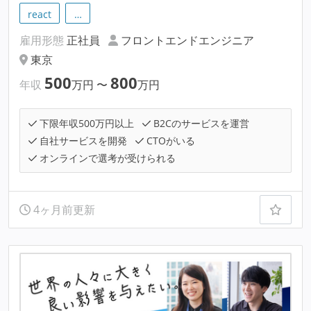
react
…
雇用形態
正社員
フロントエンドエンジニア
東京
500
800
年収
万円
〜
万円
下限年収500万円以上
B2Cのサービスを運営
自社サービスを開発
CTOがいる
オンラインで選考が受けられる
4ヶ月前更新