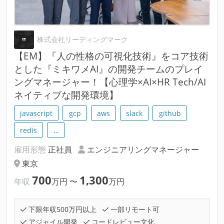
株式会社リーディングマーク
【EM】『人の性格の可視化技術』をコア技術
とした『ミキワメAI』の開発チームのプレイ
ングマネージャー！【心理学×AI×HR Tech/AI
ネイティブな開発環境】
javascript
gcp
aws
slack
github
redis
…
雇用形態
正社員
エンジニアリングマネージャー
東京
700
1,300
年収
万円
〜
万円
下限年収500万円以上
一部リモート可
アジャイル開発
コードレビュー文化