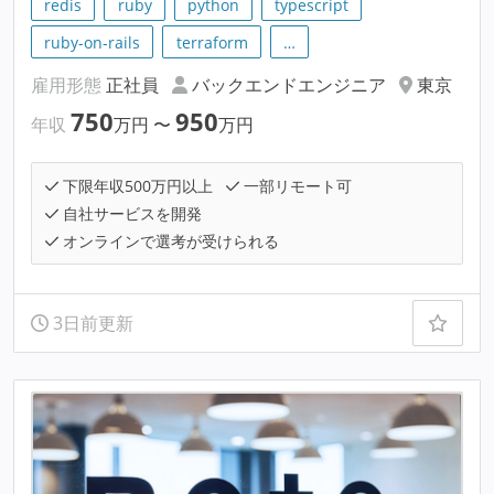
redis
ruby
python
typescript
ruby-on-rails
terraform
…
雇用形態
正社員
バックエンドエンジニア
東京
750
950
年収
万円
〜
万円
下限年収500万円以上
一部リモート可
自社サービスを開発
オンラインで選考が受けられる
3日前更新