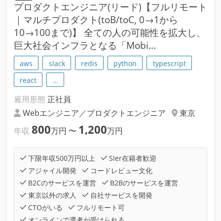
プロダクトエンジニア(リード)【フルリモート
｜マルチプロダクト(toB/toC, 0→1から
10→100まで)】 全ての人の可能性を拡大し、
巨大社会インフラとなる「Mobi...
aws
slack
redis
python
typescript
react
…
雇用形態
正社員
Webエンジニア／プロダクトエンジニア
東京
800
1,200
年収
万円
〜
万円
下限年収500万円以上
SIer在籍者歓迎
アジャイル開発
コードレビュー文化
B2Cのサービスを運営
B2Bのサービスを運営
東京以外の求人
自社サービスを開発
CTOがいる
フルリモート可
オンラインで選考が受けられる