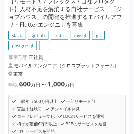
【リモート可 / フレックス / 自社プロダク
ト】人材不足を解消する自社サービス｜「ジ
ョブハウス」の開発を推進するモバイルアプ
リ・Flutterエンジニアを募集
slack
github
redis
mysql
git
postgresql
…
雇用形態
正社員
モバイルエンジニア（クロスプラットフォーム）
東京
600
1,000
年収
万円
〜
万円
下限年収500万円以上
一部リモート可
言語未経験可
アジャイル開発
コードレビュー文化
B2Cのサービスを運営
椅子が定価6万円以上
B2Bのサービスを運営
自社サービスを開発