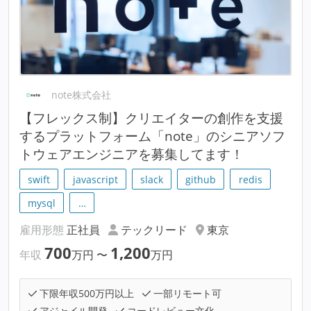
note株式会社
【フレックス制】クリエイターの創作を支援
するプラットフォーム「note」のシニアソフ
トウェアエンジニアを募集してます！
swift
javascript
slack
github
redis
mysql
…
雇用形態
正社員
テックリード
東京
700
1,200
年収
万円
〜
万円
下限年収500万円以上
一部リモート可
アジャイル開発
コードレビュー文化