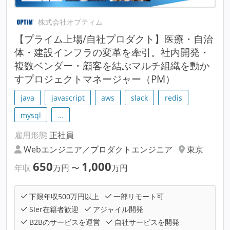
株式会社オプティム
【プライム上場/自社プロダクト】医療・自治
体・建設インフラの変革を牽引。社内開発・
複数ベンダー・顧客を結ぶマルチ組織を動か
すプロジェクトマネージャー（PM）
java
javascript
aws
slack
redis
mysql
…
雇用形態
正社員
Webエンジニア／プロダクトエンジニア
東京
650
1,000
年収
万円
〜
万円
下限年収500万円以上
一部リモート可
SIer在籍者歓迎
アジャイル開発
B2Bのサービスを運営
自社サービスを開発