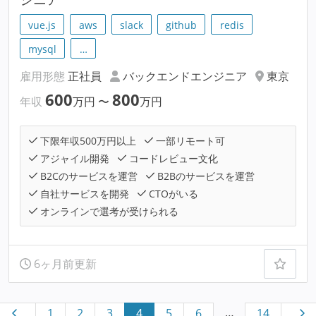
vue.js
aws
slack
github
redis
mysql
…
雇用形態
正社員
バックエンドエンジニア
東京
600
800
年収
万円
〜
万円
下限年収500万円以上
一部リモート可
アジャイル開発
コードレビュー文化
B2Cのサービスを運営
B2Bのサービスを運営
自社サービスを開発
CTOがいる
オンラインで選考が受けられる
6ヶ月前更新
…
1
2
3
4
5
6
14