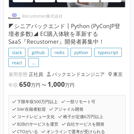
Recustomer株式会社
◤シニアバックエンド┃Python (PyConJP登
壇者多数)◢ EC購入体験を革新する
SaaS『Recustomer』開発者募集中！
slack
github
redis
python
typescript
react
…
雇用形態
正社員
バックエンドエンジニア
東京
650
1,000
年収
万円
〜
万円
下限年収500万円以上
一部リモート可
SIer在籍者歓迎
アジャイル開発
コードレビュー文化
椅子が定価6万円以上
B2Bのサービスを運営
自社サービスを開発
CTOがいる
オンラインで選考が受けられる