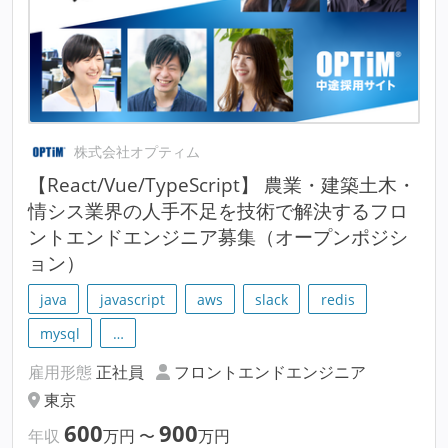
株式会社オプティム
【React/Vue/TypeScript】 農業・建築土木・
情シス業界の人手不足を技術で解決するフロ
ントエンドエンジニア募集（オープンポジシ
ョン）
java
javascript
aws
slack
redis
mysql
…
雇用形態
正社員
フロントエンドエンジニア
東京
600
900
年収
万円
〜
万円