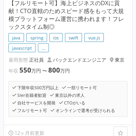
【フルリモート可】海上ビジネスのDXに貢
献！CTO直轄のためスピード感をもって大規
模プラットフォーム運営に携われます！フレ
ックスタイム制◎
java
spring
ios
swift
vue.js
javascript
…
雇用形態
正社員
バックエンドエンジニア
東京
550
800
年収
万円
〜
万円
下限年収500万円以上
一部リモート可
SIer在籍者歓迎
東京以外の求人
自社サービスを開発
CTOがいる
フルリモート可
オンラインで選考が受けられる
12ヶ月前更新