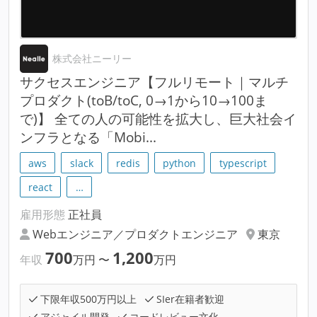
株式会社ニーリー
サクセスエンジニア【フルリモート｜マルチ
プロダクト(toB/toC, 0→1から10→100ま
で)】 全ての人の可能性を拡大し、巨大社会イ
ンフラとなる「Mobi...
aws
slack
redis
python
typescript
react
…
雇用形態
正社員
Webエンジニア／プロダクトエンジニア
東京
700
1,200
年収
万円
〜
万円
下限年収500万円以上
SIer在籍者歓迎
アジャイル開発
コードレビュー文化