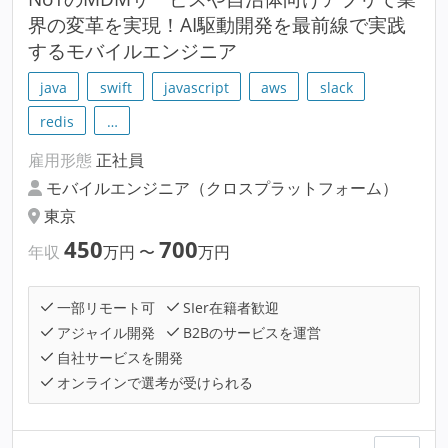
界の変革を実現！AI駆動開発を最前線で実践
するモバイルエンジニア
java
swift
javascript
aws
slack
redis
…
雇用形態
正社員
モバイルエンジニア（クロスプラットフォーム）
東京
450
700
年収
万円
〜
万円
一部リモート可
SIer在籍者歓迎
アジャイル開発
B2Bのサービスを運営
自社サービスを開発
オンラインで選考が受けられる