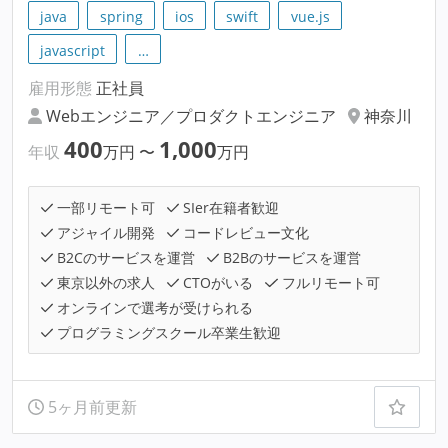
java
spring
ios
swift
vue.js
javascript
…
雇用形態
正社員
Webエンジニア／プロダクトエンジニア
神奈川
400
1,000
年収
万円
〜
万円
一部リモート可
SIer在籍者歓迎
アジャイル開発
コードレビュー文化
B2Cのサービスを運営
B2Bのサービスを運営
東京以外の求人
CTOがいる
フルリモート可
オンラインで選考が受けられる
プログラミングスクール卒業生歓迎
5ヶ月前更新