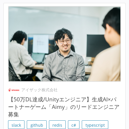
アイザック株式会社
【50万DL達成/Unityエンジニア】生成AI×パ
ートナーゲーム「Aimy」のリードエンジニア
募集
slack
github
redis
c#
typescript