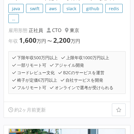
java
swift
aws
slack
github
redis
…
雇用形態
正社員
CTO
東京
1,600
2,200
年収
万円
〜
万円
下限年収500万円以上
上限年収1000万円以上
一部リモート可
アジャイル開発
コードレビュー文化
B2Cのサービスを運営
椅子が定価6万円以上
自社サービスを開発
フルリモート可
オンラインで選考が受けられる
約2ヶ月前更新