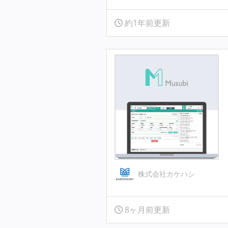
約1年前更新
株式会社カケハシ
8ヶ月前更新