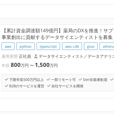
【累計資金調達額149億円】薬局のDXを推進！サ
事業創出に貢献するデータサイエンティストを募集
aws
python
typescript
aws-cdk
glue
athen
雇用形態
正社員
データサイエンティスト／データアナリ
800
1,500
年収
万円
〜
万円
下限年収500万円以上
一部リモート可
SIer在籍者歓迎
B2Bのサービスを運営
自社サービスを開発