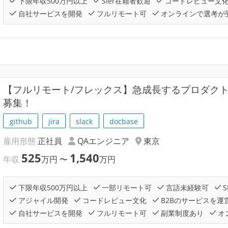
下限年収500万円以上
SIer在籍者歓迎
コードレビュー文
自社サービスを開発
フルリモート可
オンラインで選考が
【フルリモート/フレックス】急成長するプロダクト
募集！
github
jira
slack
docbase
雇用形態
正社員
QAエンジニア
東京
525
1,540
年収
万円
〜
万円
下限年収500万円以上
一部リモート可
言語未経験可
S
アジャイル開発
コードレビュー文化
B2Bのサービスを運
自社サービスを開発
フルリモート可
副業制度あり
オ