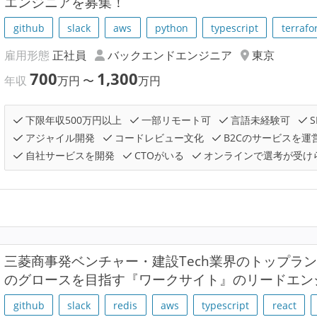
エンジニアを募集！
github
slack
aws
python
typescript
terraf
雇用形態
正社員
バックエンドエンジニア
東京
700
1,300
年収
万円
〜
万円
下限年収500万円以上
一部リモート可
言語未経験可
S
アジャイル開発
コードレビュー文化
B2Cのサービスを運
自社サービスを開発
CTOがいる
オンラインで選考が受け
三菱商事発ベンチャー・建設Tech業界のトップラン
のグロースを目指す『ワークサイト』のリードエン
github
slack
redis
aws
typescript
react