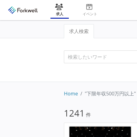
求人
イベント
求人検索
Home
"下限年収500万円以上"
1241
件