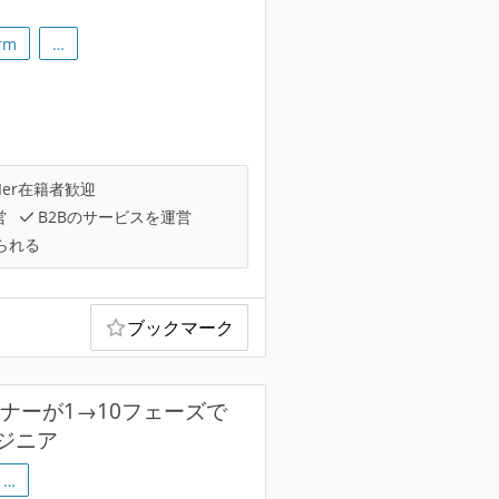
orm
…
Ier在籍者歓迎
営
B2Bのサービスを運営
られる
ブックマーク
ナーが1→10フェーズで
ジニア
…