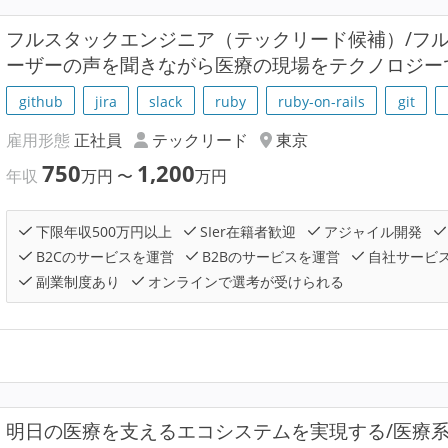
フルスタックエンジニア（テックリード候補）/フル
ーザーの声を聞きながら医療の現場をテクノロジー
github
jira
slack
ruby
ruby-on-rails
git
雇用形態
正社員
テックリード
東京
750
1,200
年収
万円
〜
万円
下限年収500万円以上
SIer在籍者歓迎
アジャイル開発
B2Cのサービスを運営
B2Bのサービスを運営
自社サービ
副業制度あり
オンラインで選考が受けられる
明⽇の医療を支えるエコシステムを実現する/医療