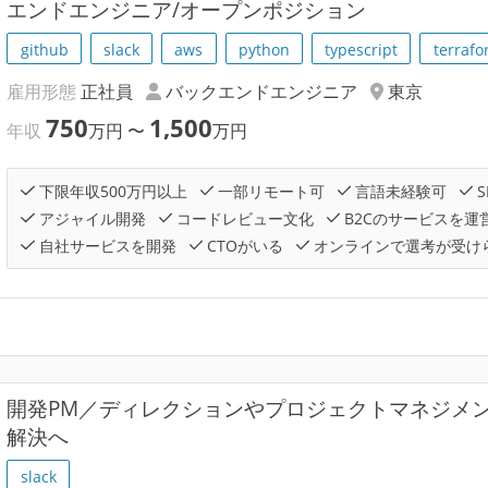
エンドエンジニア/オープンポジション
github
slack
aws
python
typescript
terraf
雇用形態
正社員
バックエンドエンジニア
東京
750
1,500
年収
万円
〜
万円
下限年収500万円以上
一部リモート可
言語未経験可
S
アジャイル開発
コードレビュー文化
B2Cのサービスを運
自社サービスを開発
CTOがいる
オンラインで選考が受け
開発PM／ディレクションやプロジェクトマネジメ
解決へ
slack