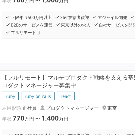
年収
万円
〜
万円
下限年収500万円以上
SIer在籍者歓迎
アジャイル開発
B2Bのサービスを運営
東京以外の求人
自社サービスを開
フルリモート可
【フルリモート】マルチプロダクト戦略を支える基
ロダクトマネージャー募集中
ruby
ruby-on-rails
react
雇用形態
正社員
プロダクトマネージャー
東京
770
1,400
年収
万円
〜
万円