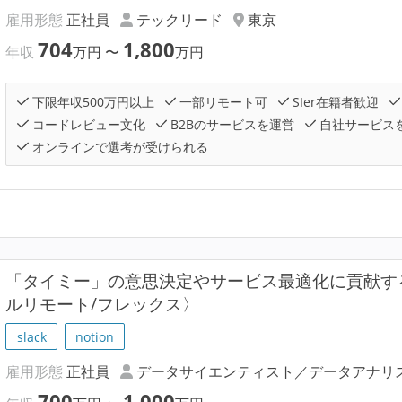
雇用形態
正社員
テックリード
東京
704
1,800
年収
万円
〜
万円
下限年収500万円以上
一部リモート可
SIer在籍者歓迎
コードレビュー文化
B2Bのサービスを運営
自社サービス
オンラインで選考が受けられる
「タイミー」の意思決定やサービス最適化に貢献する
ルリモート/フレックス〉
slack
notion
雇用形態
正社員
データサイエンティスト／データアナリ
700
1,000