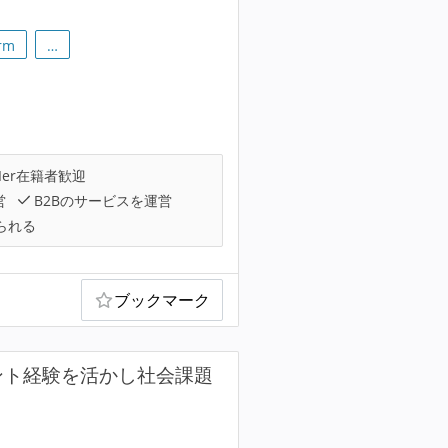
orm
…
Ier在籍者歓迎
営
B2Bのサービスを運営
られる
ブックマーク
ント経験を活かし社会課題