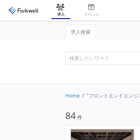
求人
イベント
求人検索
Home
"フロントエンドエンジ
84
件