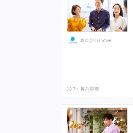
株式会社Linc’well
7ヶ月前更新