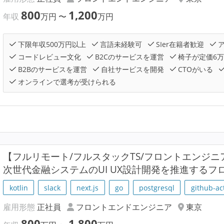
800
1,200
年収
万円
〜
万円
下限年収500万円以上
言語未経験可
SIer在籍者歓迎
ア
コードレビュー文化
B2Cのサービスを運営
椅子が定価6
B2Bのサービスを運営
自社サービスを開発
CTOがいる
オンラインで選考が受けられる
【フルリモート/フルスタックTS/フロントエンジ
次世代金融システムのUI UX設計開発を推進するフ
kotlin
slack
next.js
go
postgresql
github-ac
雇用形態
正社員
フロントエンドエンジニア
東京
800
1,800