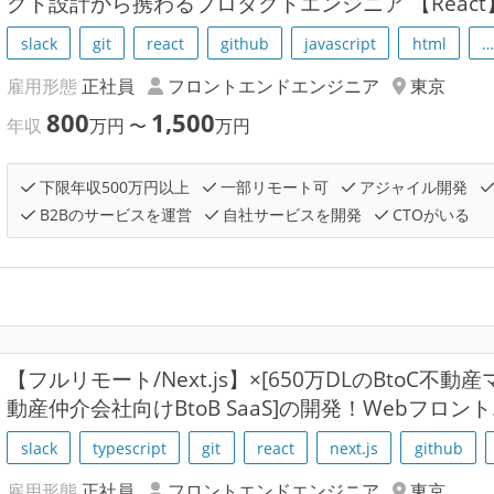
クト設計から携わるプロダクトエンジニア 【Reac
slack
git
react
github
javascript
html
…
雇用形態
正社員
フロントエンドエンジニア
東京
800
1,500
年収
万円
〜
万円
下限年収500万円以上
一部リモート可
アジャイル開発
B2Bのサービスを運営
自社サービスを開発
CTOがいる
【フルリモート/Next.js】×[650万DLのBtoC不
動産仲介会社向けBtoB SaaS]の開発！Webフロ
slack
typescript
git
react
next.js
github
雇用形態
正社員
フロントエンドエンジニア
東京