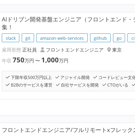
AIドリブン開発基盤エンジニア（フロントエンド
集！
slack
git
amazon-web-services
github
go
ci
雇用形態
正社員
フロントエンドエンジニア
東京
750
1,000
年収
万円
〜
万円
下限年収500万円以上
アジャイル開発
コードレビュー文
B2Bのサービスを運営
自社サービスを開発
CTOがいる
フロントエンドエンジニア/フルリモートxフレッ