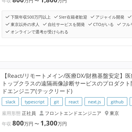
年収
万円
〜
万円
下限年収500万円以上
SIer在籍者歓迎
アジャイル開発
東京以外の求人
自社サービスを開発
CTOがいる
フル
オンラインで選考が受けられる
【React/リモートメイン/医療DX/財務基盤安定
トップクラスの遠隔画像診断サービスのプロダクト
ドエンジニア(テックリード)
slack
typescript
git
react
next.js
github
雇用形態
正社員
フロントエンドエンジニア
東京
800
1,300
年収
万円
〜
万円