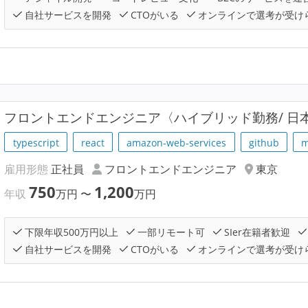
自社サービスを開発
CTOがいる
オンラインで選考が受け
フロントエンドエンジニア〈ハイブリッド勤務/ 日
typescript
react
amazon-web-services
github
m
雇用形態
正社員
フロントエンドエンジニア
東京
750
1,200
年収
万円
〜
万円
下限年収500万円以上
一部リモート可
SIer在籍者歓迎
自社サービスを開発
CTOがいる
オンラインで選考が受け