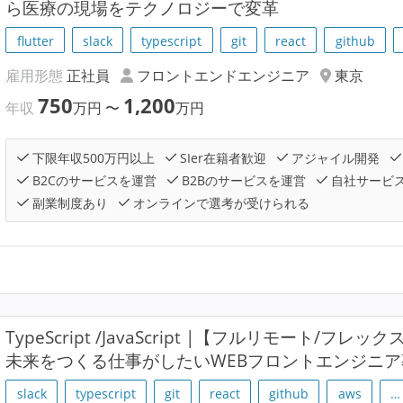
ら医療の現場をテクノロジーで変革
flutter
slack
typescript
git
react
github
雇用形態
正社員
フロントエンドエンジニア
東京
750
1,200
年収
万円
〜
万円
下限年収500万円以上
SIer在籍者歓迎
アジャイル開発
B2Cのサービスを運営
B2Bのサービスを運営
自社サービ
副業制度あり
オンラインで選考が受けられる
TypeScript /JavaScript |【フルリモート/フ
未来をつくる仕事がしたいWEBフロントエンジニ
slack
typescript
git
react
github
aws
…