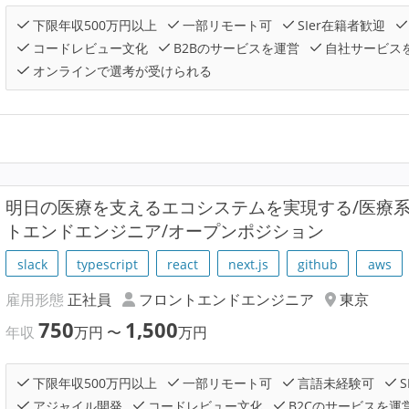
下限年収500万円以上
一部リモート可
SIer在籍者歓迎
コードレビュー文化
B2Bのサービスを運営
自社サービス
オンラインで選考が受けられる
明⽇の医療を支えるエコシステムを実現する/医療
トエンドエンジニア/オープンポジション
slack
typescript
react
next.js
github
aws
雇用形態
正社員
フロントエンドエンジニア
東京
750
1,500
年収
万円
〜
万円
下限年収500万円以上
一部リモート可
言語未経験可
S
アジャイル開発
コードレビュー文化
B2Cのサービスを運