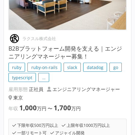
ラクスル株式会社
B2Bプラットフォーム開発を支える｜エンジ
ニアリングマネージャー募集！
ruby
ruby-on-rails
slack
datadog
go
typescript
…
雇用形態
正社員
エンジニアリングマネージャー
東京
1,000
1,700
年収
万円
〜
万円
下限年収500万円以上
上限年収1000万円以上
一部リモート可
アジャイル開発