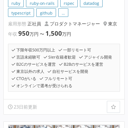
ruby
ruby-on-rails
rspec
datadog
typescript
github
…
雇用形態
正社員
プロダクトマネージャー
東京
950
1,500
年収
万円
〜
万円
下限年収500万円以上
一部リモート可
言語未経験可
SIer在籍者歓迎
アジャイル開発
B2Cのサービスを運営
B2Bのサービスを運営
東京以外の求人
自社サービスを開発
CTOがいる
フルリモート可
オンラインで選考が受けられる
23日前更新