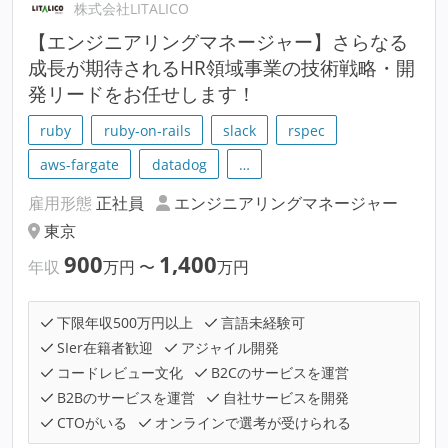
株式会社LITALICO
【エンジニアリングマネージャー】さらなる
成長が期待されるHR領域事業の技術戦略・開
発リードをお任せします！
ruby
ruby-on-rails
slack
rspec
aws-fargate
datadog
…
雇用形態
正社員
エンジニアリングマネージャー
東京
900
1,400
年収
万円
〜
万円
下限年収500万円以上
言語未経験可
SIer在籍者歓迎
アジャイル開発
コードレビュー文化
B2Cのサービスを運営
B2Bのサービスを運営
自社サービスを開発
CTOがいる
オンラインで選考が受けられる