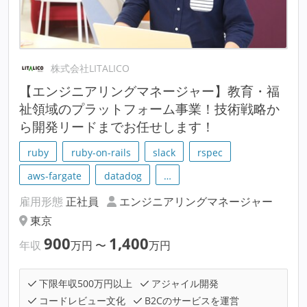
株式会社LITALICO
【エンジニアリングマネージャー】教育・福
祉領域のプラットフォーム事業！技術戦略か
ら開発リードまでお任せします！
ruby
ruby-on-rails
slack
rspec
aws-fargate
datadog
…
雇用形態
正社員
エンジニアリングマネージャー
東京
900
1,400
年収
万円
〜
万円
下限年収500万円以上
アジャイル開発
コードレビュー文化
B2Cのサービスを運営