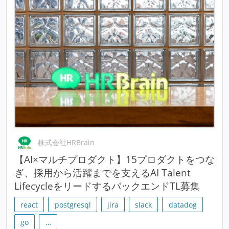
株式会社HRBrain
【AI×マルチプロダクト】15プロダクトをつな
ぎ、採用から活躍までを支えるAI Talent
LifecycleをリードするバックエンドTL募集
react
postgresql
jira
slack
datadog
go
…