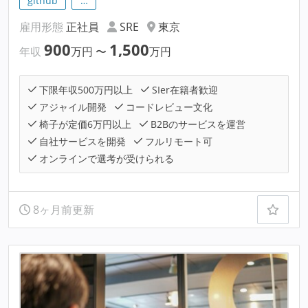
github
…
雇用形態
正社員
SRE
東京
900
1,500
年収
万円
〜
万円
下限年収500万円以上
SIer在籍者歓迎
アジャイル開発
コードレビュー文化
椅子が定価6万円以上
B2Bのサービスを運営
自社サービスを開発
フルリモート可
オンラインで選考が受けられる
8ヶ月前更新