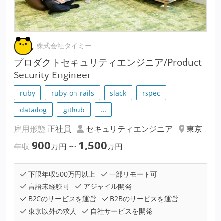
株式会社タイミー
プロダクトセキュリティエンジニア/Product
Security Engineer
ruby
ruby-on-rails
slack
rspec
datadog
github
…
雇用形態
正社員
セキュリティエンジニア
東京
900
1,500
年収
万円
〜
万円
下限年収500万円以上
一部リモート可
言語未経験可
アジャイル開発
B2Cのサービスを運営
B2Bのサービスを運営
東京以外の求人
自社サービスを開発