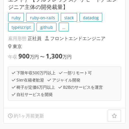
ジニア主体の開発裁量】
ruby
ruby-on-rails
slack
datadog
typescript
github
…
雇用形態
正社員
フロントエンドエンジニア
東京
900
1,300
年収
万円
〜
万円
下限年収500万円以上
一部リモート可
SIer在籍者歓迎
アジャイル開発
椅子が定価6万円以上
B2Bのサービスを運営
自社サービスを開発
約1ヶ月前更新