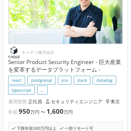
キャディ株式会社
Senior Product Security Engineer - 巨大産業
を変革するデータプラットフォーム -
react
postgresql
jira
slack
datadog
typescript
…
雇用形態
正社員
セキュリティエンジニア
東京
950
1,600
年収
万円
〜
万円
下限年収500万円以上
一部リモート可