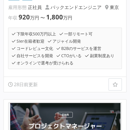
雇用形態
正社員
バックエンドエンジニア
東京
920
1,800
年収
万円
〜
万円
下限年収500万円以上
一部リモート可
SIer在籍者歓迎
アジャイル開発
コードレビュー文化
B2Bのサービスを運営
自社サービスを開発
CTOがいる
副業制度あり
オンラインで選考が受けられる
28日前更新