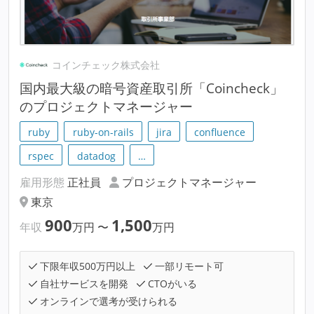
コインチェック株式会社
国内最大級の暗号資産取引所「Coincheck」
のプロジェクトマネージャー
ruby
ruby-on-rails
jira
confluence
rspec
datadog
…
雇用形態
正社員
プロジェクトマネージャー
東京
900
1,500
年収
万円
〜
万円
下限年収500万円以上
一部リモート可
自社サービスを開発
CTOがいる
オンラインで選考が受けられる