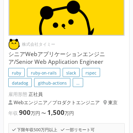
株式会社タイミー
シニアWebアプリケーションエンジニ
ア/Senior Web Application Engineer
ruby
ruby-on-rails
slack
rspec
datadog
github-actions
…
雇用形態
正社員
Webエンジニア／プロダクトエンジニア
東京
900
1,500
年収
万円
〜
万円
下限年収500万円以上
一部リモート可