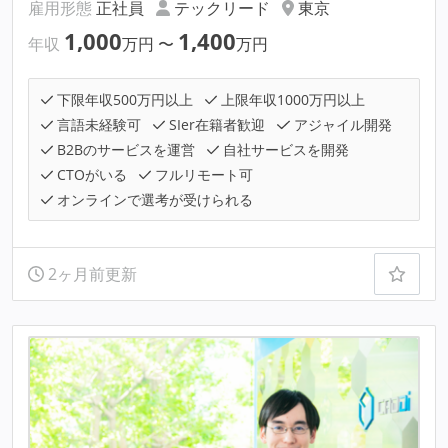
雇用形態
正社員
テックリード
東京
1,000
1,400
年収
万円
〜
万円
下限年収500万円以上
上限年収1000万円以上
言語未経験可
SIer在籍者歓迎
アジャイル開発
B2Bのサービスを運営
自社サービスを開発
CTOがいる
フルリモート可
オンラインで選考が受けられる
2ヶ月前更新