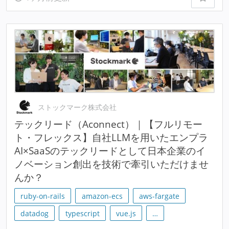
ストックマーク株式会社
テックリード（Aconnect）｜【フルリモー
ト・フレックス】自社LLMを用いたエンプラ
AI×SaaSのテックリードとして日本企業のイ
ノベーション創出を技術で牽引いただけませ
んか？
ruby-on-rails
amazon-ecs
aws-fargate
datadog
typescript
vue.js
…