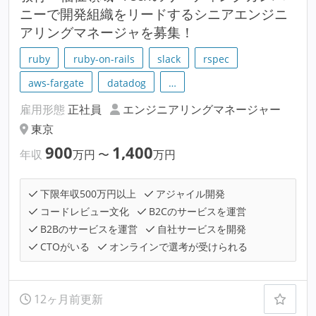
ニーで開発組織をリードするシニアエンジニ
アリングマネージャを募集！
ruby
ruby-on-rails
slack
rspec
aws-fargate
datadog
…
雇用形態
正社員
エンジニアリングマネージャー
東京
900
1,400
年収
万円
〜
万円
下限年収500万円以上
アジャイル開発
コードレビュー文化
B2Cのサービスを運営
B2Bのサービスを運営
自社サービスを開発
CTOがいる
オンラインで選考が受けられる
12ヶ月前更新