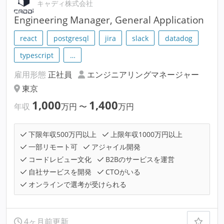
キャディ株式会社
Engineering Manager, General Application
react
postgresql
jira
slack
datadog
typescript
…
雇用形態
正社員
エンジニアリングマネージャー
東京
1,000
1,400
年収
万円
〜
万円
下限年収500万円以上
上限年収1000万円以上
一部リモート可
アジャイル開発
コードレビュー文化
B2Bのサービスを運営
自社サービスを開発
CTOがいる
オンラインで選考が受けられる
4ヶ月前更新