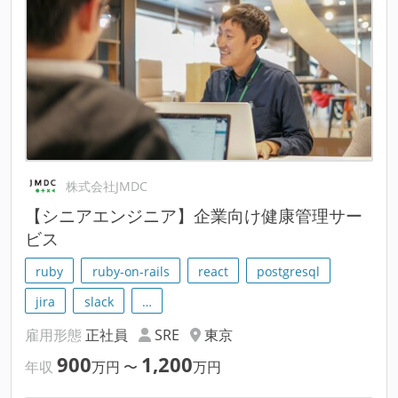
株式会社JMDC
【シニアエンジニア】企業向け健康管理サー
ビス
ruby
ruby-on-rails
react
postgresql
jira
slack
…
雇用形態
正社員
SRE
東京
900
1,200
年収
万円
〜
万円