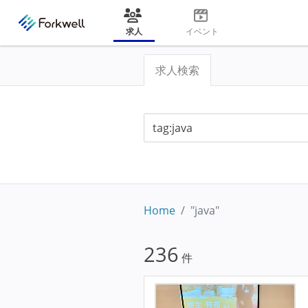
求人
イベント
求人検索
Home
"java"
236
件