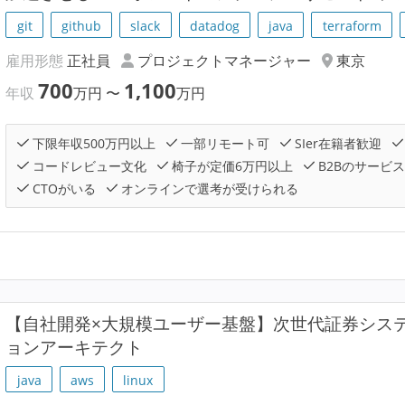
git
github
slack
datadog
java
terraform
雇用形態
正社員
プロジェクトマネージャー
東京
700
1,100
年収
万円
〜
万円
下限年収500万円以上
一部リモート可
SIer在籍者歓迎
コードレビュー文化
椅子が定価6万円以上
B2Bのサービ
CTOがいる
オンラインで選考が受けられる
【自社開発×大規模ユーザー基盤】次世代証券シス
ョンアーキテクト
java
aws
linux