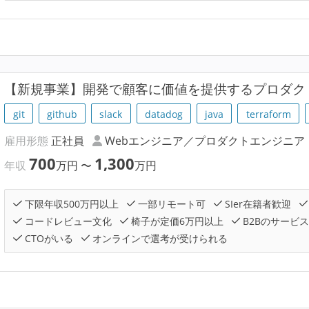
【新規事業】開発で顧客に価値を提供するプロダク
git
github
slack
datadog
java
terraform
雇用形態
正社員
Webエンジニア／プロダクトエンジニア
700
1,300
年収
万円
〜
万円
下限年収500万円以上
一部リモート可
SIer在籍者歓迎
コードレビュー文化
椅子が定価6万円以上
B2Bのサービ
CTOがいる
オンラインで選考が受けられる