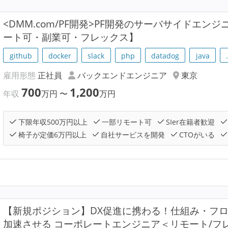
<DMM.com/PF開発>PF開発のサーバサイドエ
ート可・副業可・フレックス】
github
docker
slack
php
datadog
java
雇用形態
正社員
バックエンドエンジニア
東京
700
1,200
年収
万円
〜
万円
下限年収500万円以上
一部リモート可
SIer在籍者歓迎
椅子が定価6万円以上
自社サービスを開発
CTOがいる
【新規ポジション】DX促進に携わる！仕組み・フ
加速させる コーポレートエンジニア＜リモート/フ