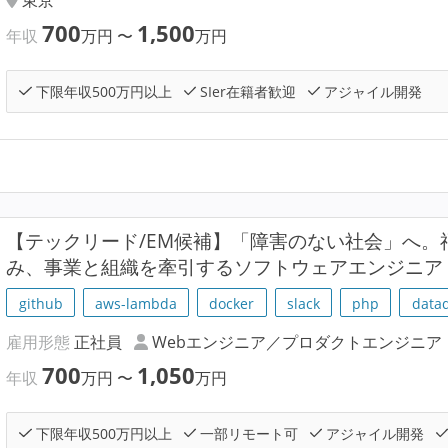
700
1,500
年収
万円
〜
万円
下限年収500万円以上
SIer在籍者歓迎
アジャイル開発
【テックリード/EM候補】「障害のない社会」へ。福
み、事業と組織を牽引するソフトウェアエンジニア
github
aws-lambda
docker
slack
php
data
雇用形態
正社員
Webエンジニア／プロダクトエンジニア
700
1,050
年収
万円
〜
万円
下限年収500万円以上
一部リモート可
アジャイル開発