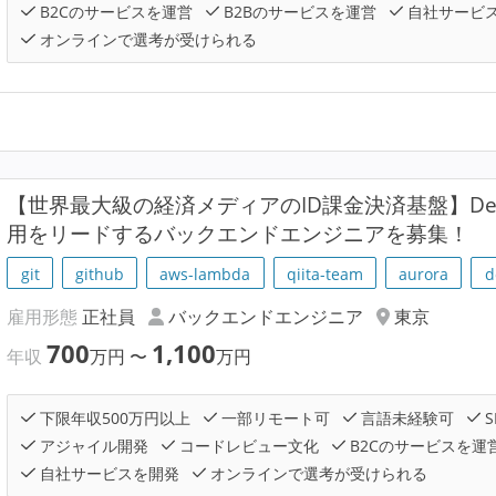
B2Cのサービスを運営
B2Bのサービスを運営
自社サービ
オンラインで選考が受けられる
【世界最大級の経済メディアのID課金決済基盤】Dev
用をリードするバックエンドエンジニアを募集！
git
github
aws-lambda
qiita-team
aurora
d
雇用形態
正社員
バックエンドエンジニア
東京
700
1,100
年収
万円
〜
万円
下限年収500万円以上
一部リモート可
言語未経験可
S
アジャイル開発
コードレビュー文化
B2Cのサービスを運
自社サービスを開発
オンラインで選考が受けられる