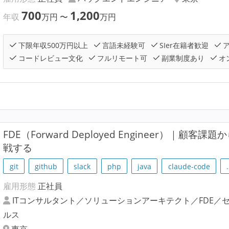
700
1,200
年収
万円
〜
万円
下限年収500万円以上
言語未経験可
SIer在籍者歓迎
ア
コードレビュー文化
フルリモート可
副業制度あり
オ
FDE（Forward Deployed Engineer）｜顧
戦する
git
github
slack
php
java
claude-code
雇用形態
正社員
ITコンサルタント／ソリューションアーキテクト／FDE／
ルス
東京