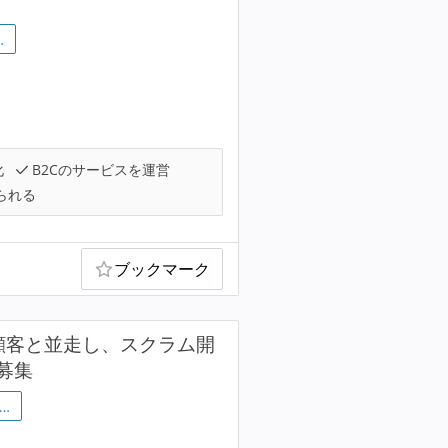
…
化
B2Cのサービスを運営
られる
ブックマーク
顧客と並走し、スクラム開
募集
…