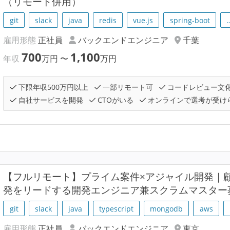
（リモート併用）
git
slack
java
redis
vue.js
spring-boot
雇用形態
正社員
バックエンドエンジニア
千葉
700
1,100
年収
万円
〜
万円
下限年収500万円以上
一部リモート可
コードレビュー文
自社サービスを開発
CTOがいる
オンラインで選考が受け
【フルリモート】プライム案件×アジャイル開発｜
発をリードする開発エンジニア兼スクラムマスター
git
slack
java
typescript
mongodb
aws
雇用形態
正社員
バックエンドエンジニア
東京