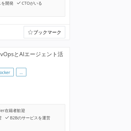
スを開発
CTOがいる
ブックマーク
OpsとAIエージェント活
ocker
…
Ier在籍者歓迎
営
B2Bのサービスを運営