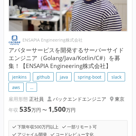
ENSAPIA Engineering株式会社
アバターサービスを開発するサーバーサイド
エンジニア（Golang/Java/Kotlin/C#）を募
集！【ENSAPIA Engineering株式会社】
jenkins
github
java
spring-boot
slack
aws
…
雇用形態
正社員
バックエンドエンジニア
東京
535
1,500
年収
万円
〜
万円
下限年収500万円以上
一部リモート可
アジャイル開発
コードレビュー文化