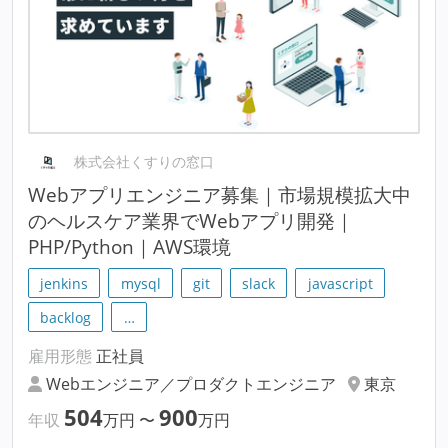
株式会社くすりの窓口
Webアプリエンジニア募集｜市場規模拡大中
のヘルスケア業界でWebアプリ開発｜
PHP/Python｜AWS環境
jenkins
mysql
git
slack
javascript
backlog
…
雇用形態
正社員
Webエンジニア／プロダクトエンジニア
東京
504
900
年収
万円
〜
万円