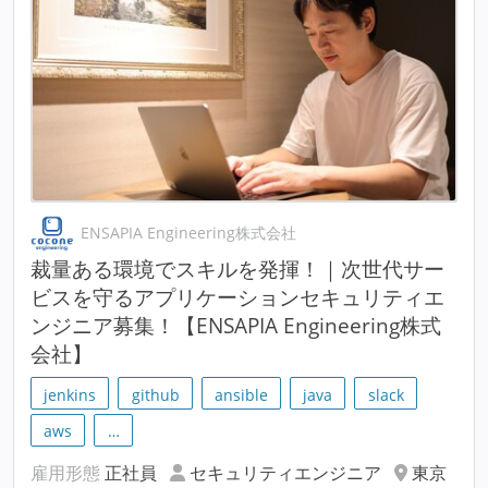
ENSAPIA Engineering株式会社
裁量ある環境でスキルを発揮！｜次世代サー
ビスを守るアプリケーションセキュリティエ
ンジニア募集！【ENSAPIA Engineering株式
会社】
jenkins
github
ansible
java
slack
aws
…
雇用形態
正社員
セキュリティエンジニア
東京