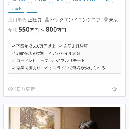
slack
…
雇用形態
正社員
バックエンドエンジニア
東京
550
800
年収
万円
〜
万円
下限年収500万円以上
言語未経験可
SIer在籍者歓迎
アジャイル開発
コードレビュー文化
フルリモート可
副業制度あり
オンラインで選考が受けられる
4日前更新