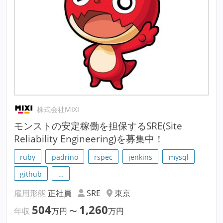
株式会社MIXI
モンストの安定稼働を担保するSRE(Site
Reliability Engineering)を募集中！
ruby
padrino
rspec
jenkins
mysql
github
…
雇用形態
正社員
SRE
東京
504
1,260
年収
万円
〜
万円