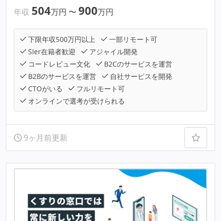
504
900
年収
万円
〜
万円
下限年収500万円以上
一部リモート可
SIer在籍者歓迎
アジャイル開発
コードレビュー文化
B2Cのサービスを運営
B2Bのサービスを運営
自社サービスを開発
CTOがいる
フルリモート可
オンラインで選考が受けられる
9ヶ月前更新