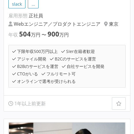
slack
…
雇用形態
正社員
Webエンジニア／プロダクトエンジニア
東京
504
900
年収
万円
〜
万円
下限年収500万円以上
SIer在籍者歓迎
アジャイル開発
B2Cのサービスを運営
B2Bのサービスを運営
自社サービスを開発
CTOがいる
フルリモート可
オンラインで選考が受けられる
1年以上前更新