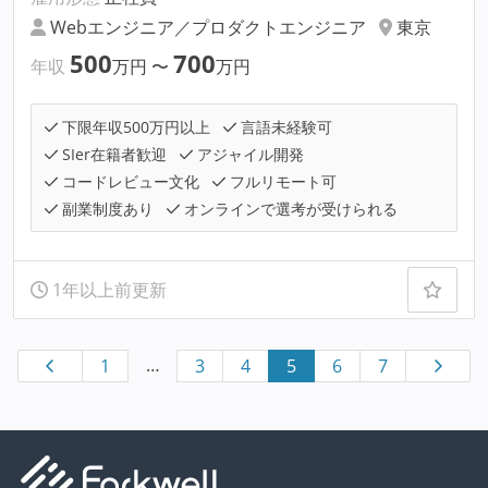
Webエンジニア／プロダクトエンジニア
東京
500
700
年収
万円
〜
万円
下限年収500万円以上
言語未経験可
SIer在籍者歓迎
アジャイル開発
コードレビュー文化
フルリモート可
副業制度あり
オンラインで選考が受けられる
1年以上前更新
…
1
3
4
5
6
7