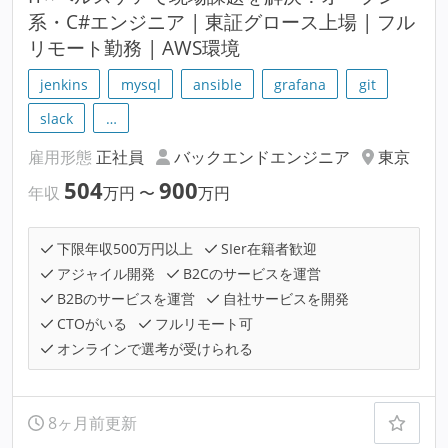
系・C#エンジニア | 東証グロース上場 | フル
リモート勤務 | AWS環境
jenkins
mysql
ansible
grafana
git
slack
…
雇用形態
正社員
バックエンドエンジニア
東京
504
900
年収
万円
〜
万円
下限年収500万円以上
SIer在籍者歓迎
アジャイル開発
B2Cのサービスを運営
B2Bのサービスを運営
自社サービスを開発
CTOがいる
フルリモート可
オンラインで選考が受けられる
8ヶ月前更新