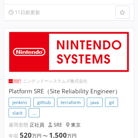
11日前更新
ニンテンドーシステムズ株式会社
Platform SRE（Site Reliability Engineer）
jenkins
github
terraform
java
git
slack
…
雇用形態
正社員
SRE
東京
520
1,500
年収
万円
〜
万円