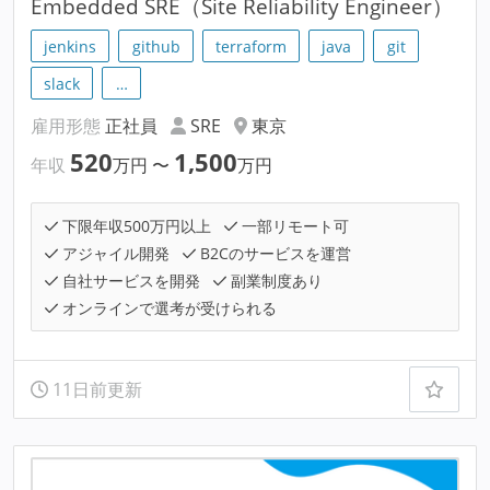
Embedded SRE（Site Reliability Engineer）
jenkins
github
terraform
java
git
slack
…
雇用形態
正社員
SRE
東京
520
1,500
年収
万円
〜
万円
下限年収500万円以上
一部リモート可
アジャイル開発
B2Cのサービスを運営
自社サービスを開発
副業制度あり
オンラインで選考が受けられる
11日前更新