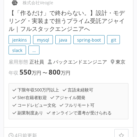
株式会社Veogle
【「作るだけ」で終わらない。】設計・モデ
リング・実装まで担うプライム受託アジャイ
ル｜フルスタックエンジニアへ
jenkins
mysql
java
spring-boot
git
slack
…
雇用形態
正社員
バックエンドエンジニア
東京
550
800
年収
万円
〜
万円
下限年収500万円以上
言語未経験可
SIer在籍者歓迎
アジャイル開発
コードレビュー文化
フルリモート可
副業制度あり
オンラインで選考が受けられる
4日前更新