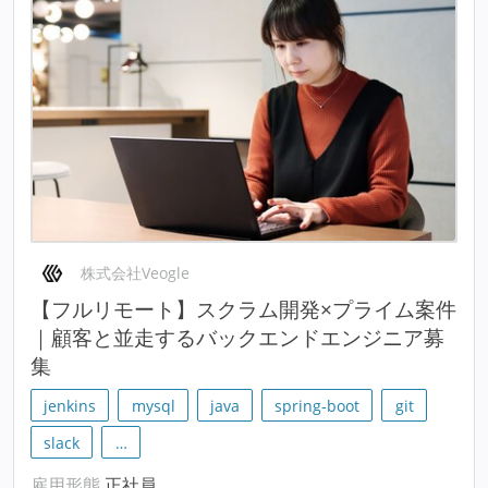
株式会社Veogle
【フルリモート】スクラム開発×プライム案件
｜顧客と並走するバックエンドエンジニア募
集
jenkins
mysql
java
spring-boot
git
slack
…
雇用形態
正社員