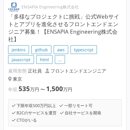
ENSAPIA Engineering株式会社
「多様なプロジェクトに挑戦」公式Webサイ
トとアプリを進化させるフロントエンドエン
ジニア募集！【ENSAPIA Engineering株式会
社】
jenkins
github
aws
typescript
javascript
html
…
雇用形態
正社員
フロントエンドエンジニア
東京
535
1,500
年収
万円
〜
万円
下限年収500万円以上
一部リモート可
B2Cのサービスを運営
自社サービスを開発
CTOがいる