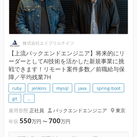
株式会社エイプリルナイツ
【上流バックエンドエンジニア】将来的にリ
ーダーとしてAI技術を活かした新規事業に挑
戦できます！リモート案件多数／前職給与保
障／平均残業7H
ruby
jenkins
mysql
java
spring-boot
git
…
雇用形態
正社員
バックエンドエンジニア
東京
550
700
年収
万円
〜
万円