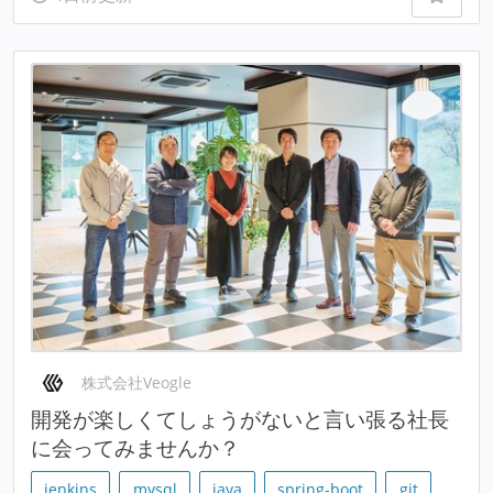
株式会社Veogle
開発が楽しくてしょうがないと言い張る社長
に会ってみませんか？
jenkins
mysql
java
spring-boot
git