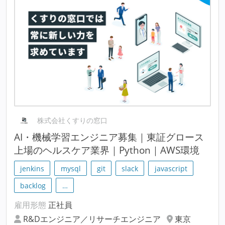
株式会社くすりの窓口
AI・機械学習エンジニア募集｜東証グロース
上場のヘルスケア業界｜Python｜AWS環境
jenkins
mysql
git
slack
javascript
backlog
…
雇用形態
正社員
R&Dエンジニア／リサーチエンジニア
東京