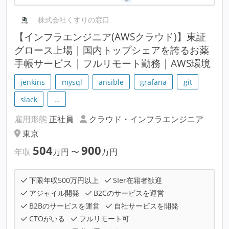
株式会社くすりの窓口
【インフラエンジニア(AWSクラウド)】東証
グロース上場 | 国内トップシェアを誇るお薬
手帳サービス | フルリモート勤務 | AWS環境
jenkins
mysql
ansible
grafana
git
slack
…
雇用形態
正社員
クラウド・インフラエンジニア
東京
504
900
年収
万円
〜
万円
下限年収500万円以上
SIer在籍者歓迎
アジャイル開発
B2Cのサービスを運営
B2Bのサービスを運営
自社サービスを開発
CTOがいる
フルリモート可