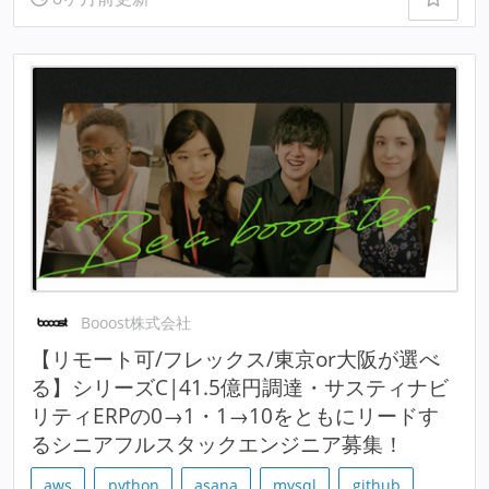
Booost株式会社
【リモート可/フレックス/東京or大阪が選べ
る】シリーズC|41.5億円調達・サスティナビ
リティERPの0→1・1→10をともにリードす
るシニアフルスタックエンジニア募集！
aws
python
asana
mysql
github