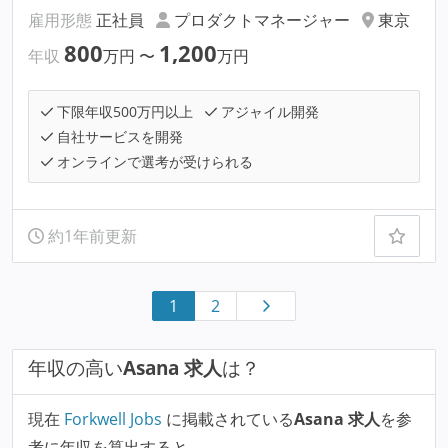
雇用形態
正社員
プロダクトマネージャー
東京
800
1,200
年収
万円
〜
万円
下限年収500万円以上
アジャイル開発
自社サービスを開発
オンラインで選考が受けられる
約1年前更新
1
2
年収の高い
Asana 求人
は？
現在
Forkwell Jobs
に掲載されている
Asana 求人
を参
考に年収を算出すると、