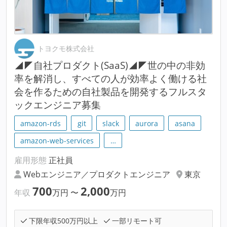
トヨクモ株式会社
◢◤自社プロダクト(SaaS)◢◤世の中の非効
率を解消し、すべての人が効率よく働ける社
会を作るための自社製品を開発するフルスタ
ックエンジニア募集
amazon-rds
git
slack
aurora
asana
amazon-web-services
…
雇用形態
正社員
Webエンジニア／プロダクトエンジニア
東京
700
2,000
年収
万円
〜
万円
下限年収500万円以上
一部リモート可