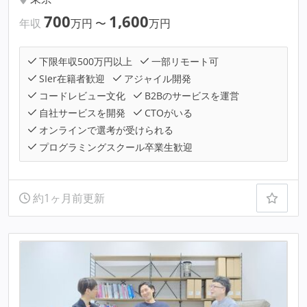
700
1,600
年収
万円
〜
万円
下限年収500万円以上
一部リモート可
SIer在籍者歓迎
アジャイル開発
コードレビュー文化
B2Bのサービスを運営
自社サービスを開発
CTOがいる
オンラインで選考が受けられる
プログラミングスクール卒業生歓迎
約1ヶ月前更新