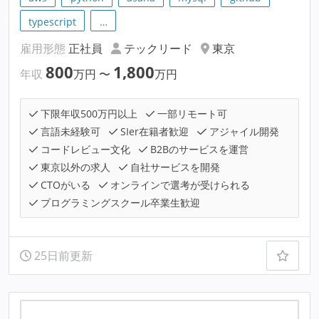
typescript
…
雇用形態
正社員
テックリード
東京
800
1,800
年収
万円
〜
万円
下限年収500万円以上
一部リモート可
言語未経験可
SIer在籍者歓迎
アジャイル開発
コードレビュー文化
B2Bのサービスを運営
東京以外の求人
自社サービスを開発
CTOがいる
オンラインで選考が受けられる
プログラミングスクール卒業生歓迎
25日前更新