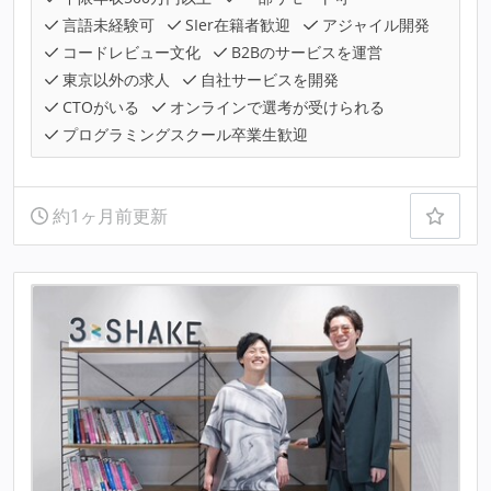
言語未経験可
SIer在籍者歓迎
アジャイル開発
コードレビュー文化
B2Bのサービスを運営
東京以外の求人
自社サービスを開発
CTOがいる
オンラインで選考が受けられる
プログラミングスクール卒業生歓迎
約1ヶ月前更新