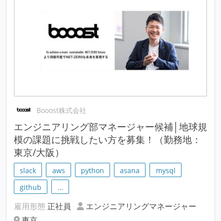
Booost株式会社
エンジニアリング部マネージャー候補│地球規
模の課題に挑戦したい方を募集！（勤務地：
東京/大阪）
slack
aws
python
asana
mysql
github
…
雇用形態
正社員
エンジニアリングマネージャー
東京