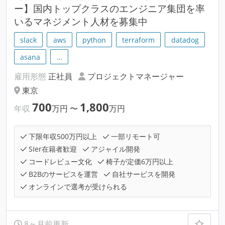
ー】国内トップクラスのエンジニア集団を率
いるマネジメント人材を募集中
slack
aws
python
terraform
datadog
asana
…
雇用形態
正社員
プロジェクトマネージャー
東京
700
1,800
年収
万円
〜
万円
下限年収500万円以上
一部リモート可
SIer在籍者歓迎
アジャイル開発
コードレビュー文化
椅子が定価6万円以上
B2Bのサービスを運営
自社サービスを開発
オンラインで選考が受けられる
8ヶ月前更新