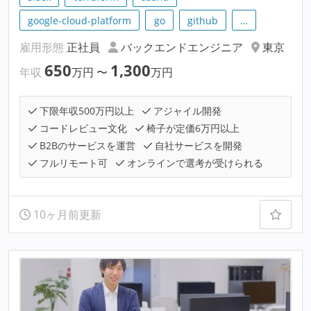
google-cloud-platform
go
github
…
雇用形態
正社員
バックエンドエンジニア
東京
650
1,300
年収
万円
〜
万円
下限年収500万円以上
アジャイル開発
コードレビュー文化
椅子が定価6万円以上
B2Bのサービスを運営
自社サービスを開発
フルリモート可
オンラインで選考が受けられる
10ヶ月前更新