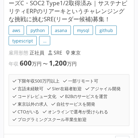
ーズC・SOC2 Type1/2取得済み｜サステナビ
リティERPのリアーキというチャレンジング
な挑戦に挑むSRE(リーダー候補)募集！
aws
python
asana
mysql
github
typescript
…
雇用形態
正社員
SRE
東京
600
1,200
年収
万円
〜
万円
下限年収500万円以上
一部リモート可
言語未経験可
SIer在籍者歓迎
アジャイル開発
コードレビュー文化
B2Bのサービスを運営
東京以外の求人
自社サービスを開発
CTOがいる
オンラインで選考が受けられる
プログラミングスクール卒業生歓迎