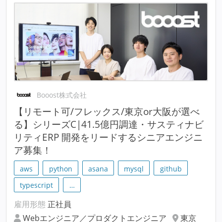
Booost株式会社
【リモート可/フレックス/東京or大阪が選べ
る】シリーズC|41.5億円調達・サスティナビ
リティERP 開発をリードするシニアエンジニ
ア募集！
aws
python
asana
mysql
github
typescript
…
雇用形態
正社員
Webエンジニア／プロダクトエンジニア
東京