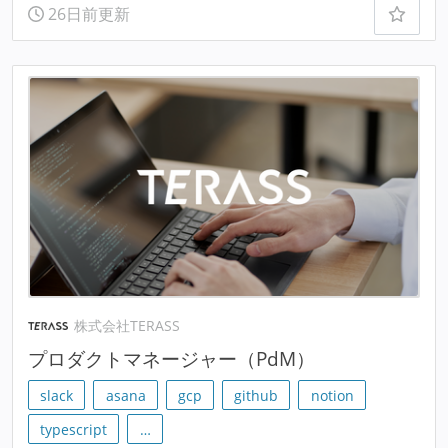
26日前更新
株式会社TERASS
プロダクトマネージャー（PdM）
slack
asana
gcp
github
notion
typescript
…