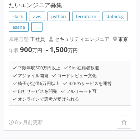
たいエンジニア募集
slack
aws
python
terraform
datadog
asana
…
雇用形態
正社員
セキュリティエンジニア
東京
900
1,500
年収
万円
〜
万円
下限年収500万円以上
SIer在籍者歓迎
アジャイル開発
コードレビュー文化
椅子が定価6万円以上
B2Bのサービスを運営
自社サービスを開発
フルリモート可
オンラインで選考が受けられる
8ヶ月前更新