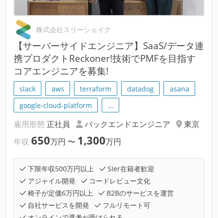
株式会社スリーシェイク
【サーバーサイドエンジニア】SaaS/データ連
携プロダクトReckoner!技術でPMFを目指す
コアエンジニアを募集!
slack
aws
terraform
datadog
asana
google-cloud-platform
…
雇用形態
正社員
バックエンドエンジニア
東京
650
1,300
年収
万円
〜
万円
下限年収500万円以上
SIer在籍者歓迎
アジャイル開発
コードレビュー文化
椅子が定価6万円以上
B2Bのサービスを運営
自社サービスを開発
フルリモート可
オンラインで選考が受けられる