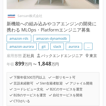
Sansan株式会社
新機能への組み込みやコアエンジンの開発に
携わる MLOps・Platformエンジニア募集
amazon-rds
amazon-dynamodb
amazon-aurora
git
slack
aurora
…
雇用形態
正社員
バックエンドエンジニア
東京
899
1,848
年収
万円
〜
万円
下限年収500万円以上
一部リモート可
言語未経験可
SIer在籍者歓迎
アジャイル開発
コードレビュー文化
B2Cのサービスを運営
B2Bのサービスを運営
自社サービスを開発
CTOがいる