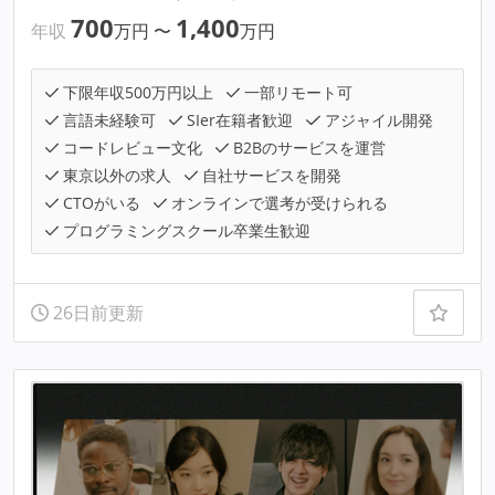
700
1,400
年収
万円
〜
万円
下限年収500万円以上
一部リモート可
言語未経験可
SIer在籍者歓迎
アジャイル開発
コードレビュー文化
B2Bのサービスを運営
東京以外の求人
自社サービスを開発
CTOがいる
オンラインで選考が受けられる
プログラミングスクール卒業生歓迎
26日前更新