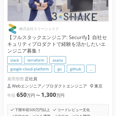
株式会社スリーシェイク
【フルスタックエンジニア: Securify】自社セ
キュリティプロダクトで経験を活かしたいエ
ンジニア募集！
slack
terraform
asana
google-cloud-platform
go
github
…
雇用形態
正社員
Webエンジニア／プロダクトエンジニア
東京
650
1,300
年収
万円
〜
万円
下限年収500万円以上
コードレビュー文化