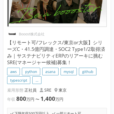
Booost株式会社
【リモート可/フレックス/東京or大阪】シリ
ーズC・41.5億円調達・SOC2 Type1/2取得済
み｜サステナビリティERPのリアーキに挑む
SRE(マネージャー候補)募集！
aws
python
asana
mysql
github
typescript
…
雇用形態
正社員
SRE
東京
800
1,400
年収
万円
〜
万円
下限年収500万円以上
一部リモート可