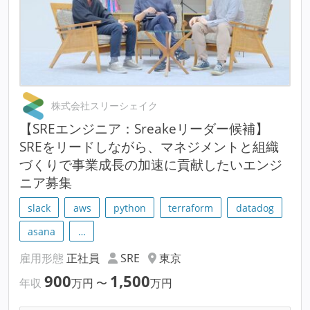
株式会社スリーシェイク
【SREエンジニア：Sreakeリーダー候補】
SREをリードしながら、マネジメントと組織
づくりで事業成長の加速に貢献したいエンジ
ニア募集
slack
aws
python
terraform
datadog
asana
…
雇用形態
正社員
SRE
東京
900
1,500
年収
万円
〜
万円