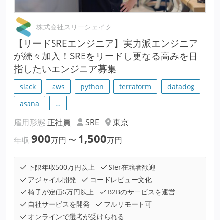
株式会社スリーシェイク
【リードSREエンジニア】実力派エンジニア
が続々加入！SREをリードし更なる高みを目
指したいエンジニア募集
slack
aws
python
terraform
datadog
asana
…
雇用形態
正社員
SRE
東京
900
1,500
年収
万円
〜
万円
下限年収500万円以上
SIer在籍者歓迎
アジャイル開発
コードレビュー文化
椅子が定価6万円以上
B2Bのサービスを運営
自社サービスを開発
フルリモート可
オンラインで選考が受けられる