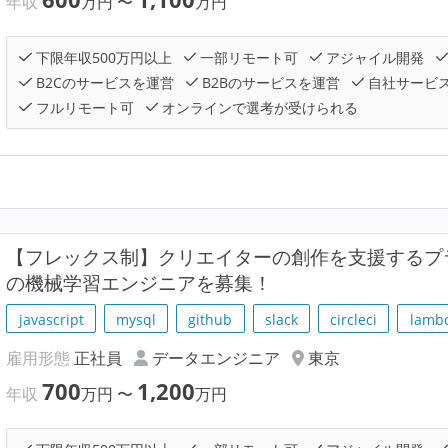
年収
万円
〜
万円
下限年収500万円以上
一部リモート可
アジャイル開発
B2Cのサービスを運営
B2Bのサービスを運営
自社サービ
フルリモート可
オンラインで選考が受けられる
【フレックス制】クリエイターの創作を支援するプラ
の機械学習エンジニアを募集！
javascript
mysql
github
slack
circleci
lamb
雇用形態
正社員
データエンジニア
東京
700
1,200
年収
万円
〜
万円