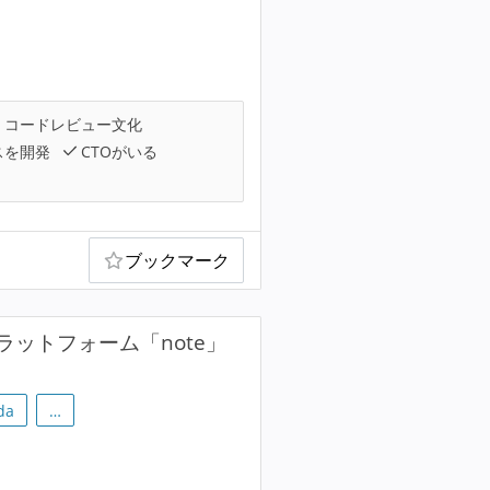
コードレビュー文化
スを開発
CTOがいる
ブックマーク
ットフォーム「note」
da
…