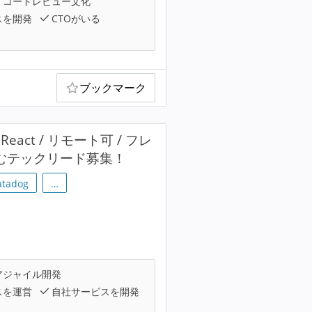
コードレビュー文化
スを開発
CTOがいる
ブックマーク
eact / リモート可 / フレ
挑むテックリード募集！
atadog
…
アジャイル開発
スを運営
自社サービスを開発