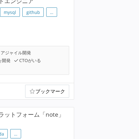
ドエンジニア
mysql
github
…
アジャイル開発
を開発
CTOがいる
ブックマーク
ットフォーム「note」
da
…