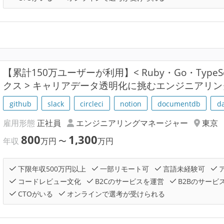
【累計150万ユーザーが利用】< Ruby・Go・TypeScr
クス > キャリアデータ透明化に挑むエンジニアリ
github
slack
circleci
notion
documentdb
d
雇用形態
正社員
エンジニアリングマネージャー
東京
800
1,300
年収
万円
〜
万円
下限年収500万円以上
一部リモート可
言語未経験可
コードレビュー文化
B2Cのサービスを運営
B2Bのサービ
CTOがいる
オンラインで選考が受けられる