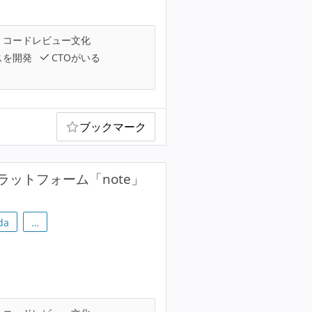
コードレビュー文化
スを開発
CTOがいる
ブックマーク
ットフォーム「note」
da
…