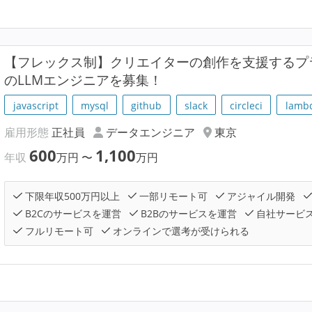
【フレックス制】クリエイターの創作を支援するプラ
のLLMエンジニアを募集！
javascript
mysql
github
slack
circleci
lamb
雇用形態
正社員
データエンジニア
東京
600
1,100
年収
万円
〜
万円
下限年収500万円以上
一部リモート可
アジャイル開発
B2Cのサービスを運営
B2Bのサービスを運営
自社サービ
フルリモート可
オンラインで選考が受けられる