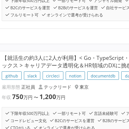
下限年収500万円以上
一部リモート可
アジャイル開発
B2Cのサービスを運営
B2Bのサービスを運営
自社サービ
フルリモート可
オンラインで選考が受けられる
【就活生の約3人に2人が利用】< Go・TypeScript・R
ックス > キャリアデータ透明化＆HR領域のDXに
github
slack
circleci
notion
documentdb
d
雇用形態
正社員
テックリード
東京
750
1,200
年収
万円
〜
万円
下限年収500万円以上
一部リモート可
言語未経験可
コードレビュー文化
B2Cのサービスを運営
B2Bのサービ
CTOがいる
オンラインで選考が受けられる