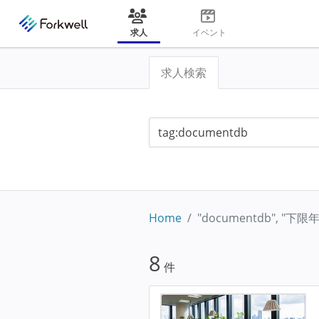
求人
イベント
求人検索
Home
"documentdb", "下
8
件