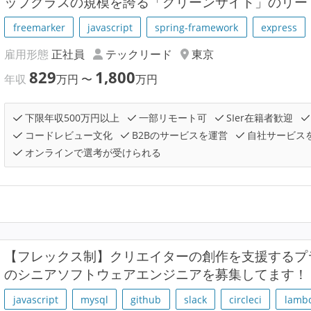
ップクラスの規模を誇る「グリーンサイト」のリー
freemarker
javascript
spring-framework
express
雇用形態
正社員
テックリード
東京
829
1,800
年収
万円
〜
万円
下限年収500万円以上
一部リモート可
SIer在籍者歓迎
コードレビュー文化
B2Bのサービスを運営
自社サービス
オンラインで選考が受けられる
【フレックス制】クリエイターの創作を支援するプラ
のシニアソフトウェアエンジニアを募集してます！
javascript
mysql
github
slack
circleci
lamb