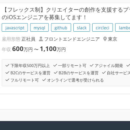
【フレックス制】クリエイターの創作を支援するプラ
のiOSエンジニアを募集してます！
javascript
mysql
github
slack
circleci
lamb
雇用形態
正社員
フロントエンドエンジニア
東京
600
1,100
年収
万円
〜
万円
下限年収500万円以上
一部リモート可
アジャイル開発
B2Cのサービスを運営
B2Bのサービスを運営
自社サービ
フルリモート可
オンラインで選考が受けられる