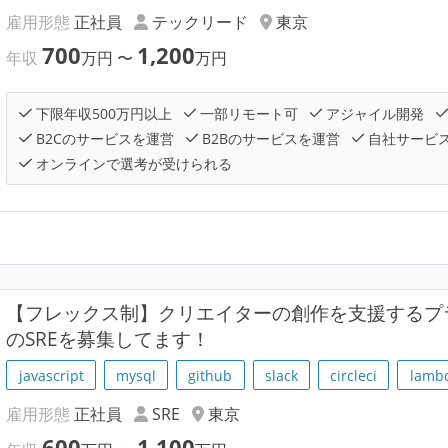
雇用形態
正社員
テックリード
東京
700
1,200
年収
万円
〜
万円
下限年収500万円以上
一部リモート可
アジャイル開発
B2Cのサービスを運営
B2Bのサービスを運営
自社サービ
オンラインで選考が受けられる
【フレックス制】クリエイターの創作を支援するプラ
のSREを募集してます！
javascript
mysql
github
slack
circleci
lamb
雇用形態
正社員
SRE
東京
600
1,100