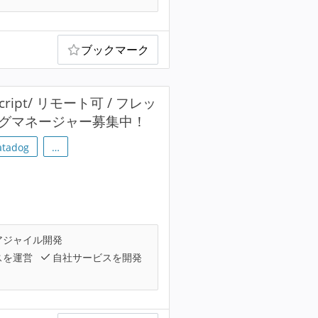
ブックマーク
ipt/ リモート可 / フレッ
ングマネージャー募集中！
atadog
…
アジャイル開発
スを運営
自社サービスを開発