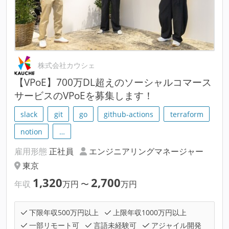
株式会社カウシェ
【VPoE】700万DL超えのソーシャルコマース
サービスのVPoEを募集します！
slack
git
go
github-actions
terraform
notion
…
雇用形態
正社員
エンジニアリングマネージャー
東京
1,320
2,700
年収
万円
〜
万円
下限年収500万円以上
上限年収1000万円以上
一部リモート可
言語未経験可
アジャイル開発