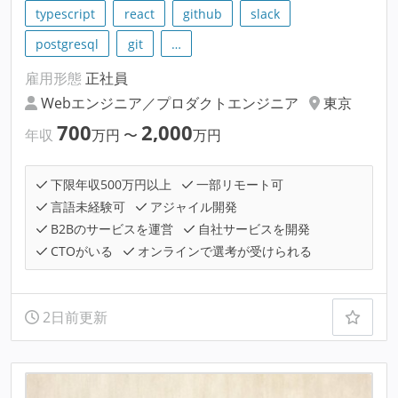
typescript
react
github
slack
postgresql
git
…
雇用形態
正社員
Webエンジニア／プロダクトエンジニア
東京
700
2,000
年収
万円
〜
万円
下限年収500万円以上
一部リモート可
言語未経験可
アジャイル開発
B2Bのサービスを運営
自社サービスを開発
CTOがいる
オンラインで選考が受けられる
2日前更新