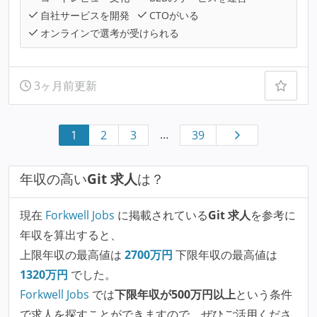
自社サービスを開発
CTOがいる
オンラインで選考が受けられる
3ヶ月前更新
…
1
2
3
39
年収の高い
Git 求人
は？
現在
Forkwell Jobs
に掲載されている
Git 求人
を参考に
年収を算出すると、
上限年収の最高値は
2700
万円
下限年収の最高値は
1320
万円
でした。
Forkwell Jobs
では
下限年収が500万円以上
という条件
で求人を探すことができますので、ぜひご活用くださ