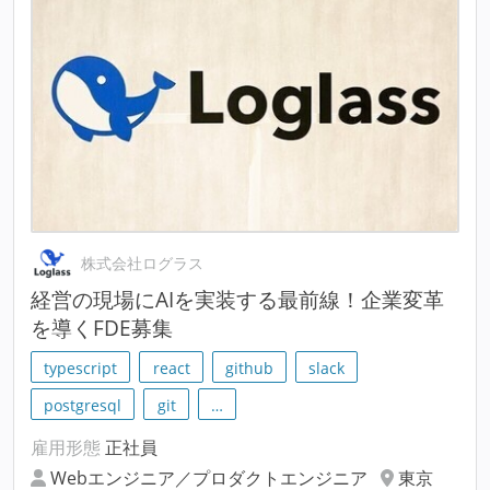
株式会社ログラス
経営の現場にAIを実装する最前線！企業変革
を導くFDE募集
typescript
react
github
slack
postgresql
git
…
雇用形態
正社員
Webエンジニア／プロダクトエンジニア
東京