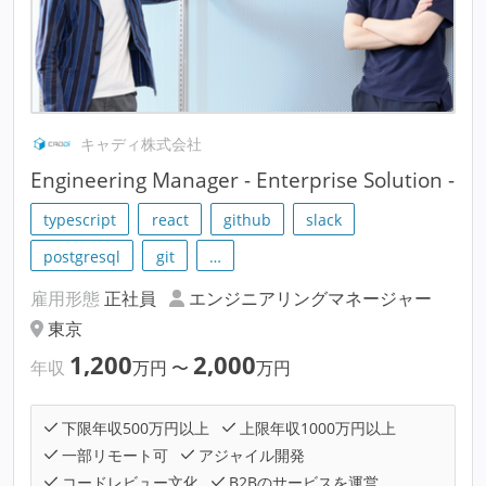
キャディ株式会社
Engineering Manager - Enterprise Solution -
typescript
react
github
slack
postgresql
git
…
雇用形態
正社員
エンジニアリングマネージャー
東京
1,200
2,000
年収
万円
〜
万円
下限年収500万円以上
上限年収1000万円以上
一部リモート可
アジャイル開発
コードレビュー文化
B2Bのサービスを運営