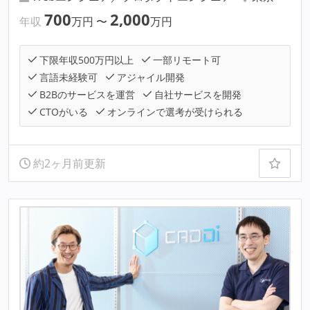
700
2,000
年収
万円
〜
万円
下限年収500万円以上
一部リモート可
言語未経験可
アジャイル開発
B2Bのサービスを運営
自社サービスを開発
CTOがいる
オンラインで選考が受けられる
約2ヶ月前更新