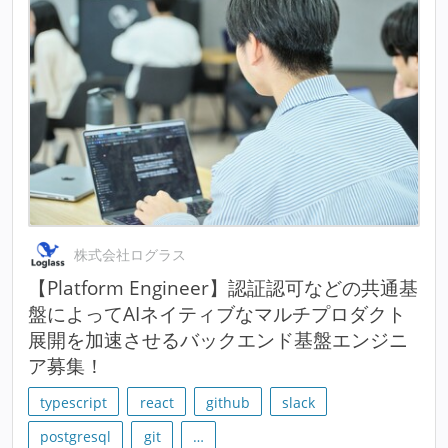
株式会社ログラス
【Platform Engineer】認証認可などの共通基
盤によってAIネイティブなマルチプロダクト
展開を加速させるバックエンド基盤エンジニ
ア募集！
typescript
react
github
slack
postgresql
git
…