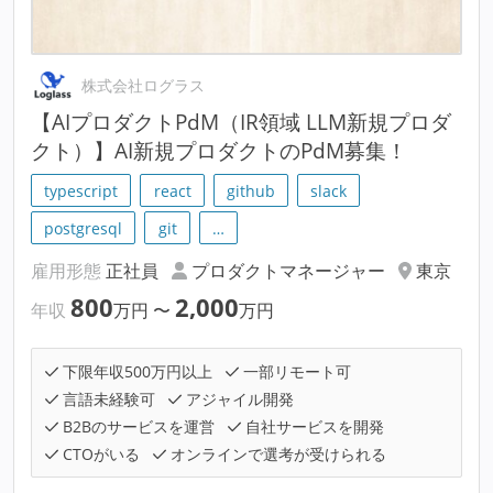
株式会社ログラス
【AIプロダクトPdM（IR領域 LLM新規プロダ
クト）】AI新規プロダクトのPdM募集！
typescript
react
github
slack
postgresql
git
…
雇用形態
正社員
プロダクトマネージャー
東京
800
2,000
年収
万円
〜
万円
下限年収500万円以上
一部リモート可
言語未経験可
アジャイル開発
B2Bのサービスを運営
自社サービスを開発
CTOがいる
オンラインで選考が受けられる