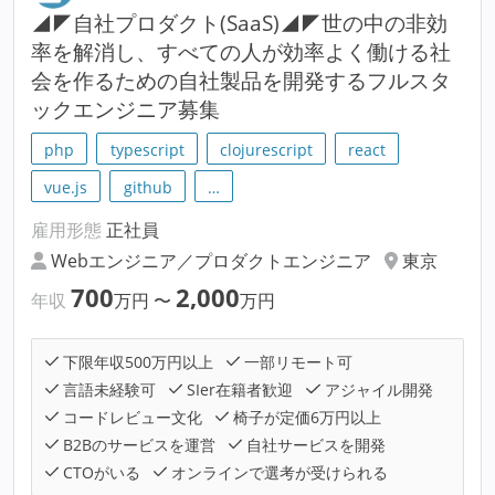
◢◤自社プロダクト(SaaS)◢◤世の中の非効
率を解消し、すべての人が効率よく働ける社
会を作るための自社製品を開発するフルスタ
ックエンジニア募集
php
typescript
clojurescript
react
vue.js
github
…
雇用形態
正社員
Webエンジニア／プロダクトエンジニア
東京
700
2,000
年収
万円
〜
万円
下限年収500万円以上
一部リモート可
言語未経験可
SIer在籍者歓迎
アジャイル開発
コードレビュー文化
椅子が定価6万円以上
B2Bのサービスを運営
自社サービスを開発
CTOがいる
オンラインで選考が受けられる