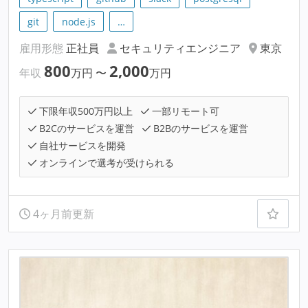
git
node.js
…
雇用形態
正社員
セキュリティエンジニア
東京
800
2,000
年収
万円
〜
万円
下限年収500万円以上
一部リモート可
B2Cのサービスを運営
B2Bのサービスを運営
自社サービスを開発
オンラインで選考が受けられる
4ヶ月前更新