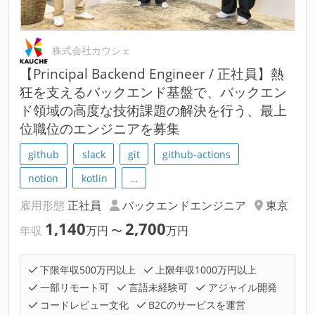
株式会社カウシェ
【Principal Backend Engineer / 正社員】熱
狂を支えるバックエンド基盤で、バックエン
ド領域の高度な技術課題の解決を行う、最上
位職位のエンジニアを募集
github
slack
git
github-actions
notion
kotlin
…
雇用形態
正社員
バックエンドエンジニア
東京
1,140
2,700
年収
万円
〜
万円
下限年収500万円以上
上限年収1000万円以上
一部リモート可
言語未経験可
アジャイル開発
コードレビュー文化
B2Cのサービスを運営