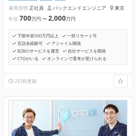
雇用形態
正社員
バックエンドエンジニア
東京
700
2,000
年収
万円
〜
万円
下限年収500万円以上
一部リモート可
言語未経験可
アジャイル開発
B2Bのサービスを運営
自社サービスを開発
CTOがいる
オンラインで選考が受けられる
2日前更新