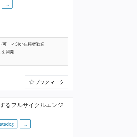
…
ト可
SIer在籍者歓迎
スを開発
ブックマーク
援するフルサイクルエンジ
atadog
…