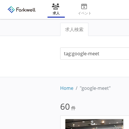
求人
イベント
求人検索
Home
"google-meet"
60
件