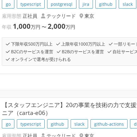
go
typescript
postgresql
jira
github
slack
雇用形態
正社員
テックリード
東京
1,000
2,000
年収
万円
〜
万円
下限年収500万円以上
上限年収1000万円以上
一部リモー
B2Cのサービスを運営
B2Bのサービスを運営
自社サービ
オンラインで選考が受けられる
【スタッフエンジニア】20の事業を技術の力で支
ニア（carta-e06）
go
typescript
github
slack
github-actions
d
雇用形態
正社員
テックリード
東京