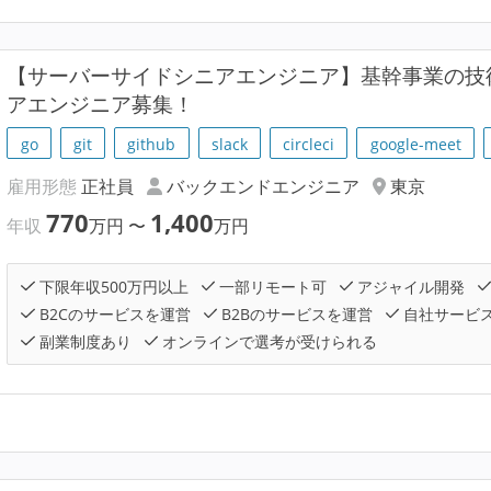
【サーバーサイドシニアエンジニア】基幹事業の技
アエンジニア募集！
go
git
github
slack
circleci
google-meet
雇用形態
正社員
バックエンドエンジニア
東京
770
1,400
年収
万円
〜
万円
下限年収500万円以上
一部リモート可
アジャイル開発
B2Cのサービスを運営
B2Bのサービスを運営
自社サービ
副業制度あり
オンラインで選考が受けられる