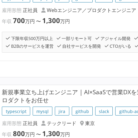
雇用形態
正社員
Webエンジニア／プロダクトエンジニア
700
1,300
年収
万円
〜
万円
下限年収500万円以上
一部リモート可
アジャイル開発
B2Bのサービスを運営
自社サービスを開発
CTOがいる
新規事業立ち上げエンジニア | AI×SaaSで営業DXを
ロダクトをお任せ
typescript
mysql
jira
github
slack
github-a
雇用形態
正社員
テックリード
東京
800
1,300
年収
万円
〜
万円