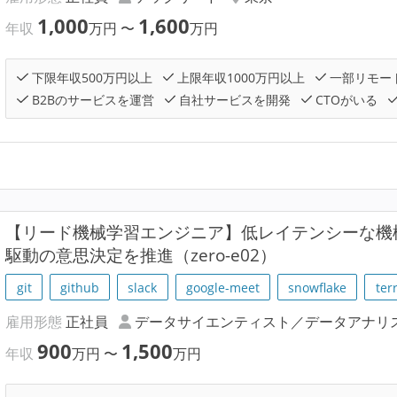
1,000
1,600
年収
万円
〜
万円
下限年収500万円以上
上限年収1000万円以上
一部リモー
B2Bのサービスを運営
自社サービスを開発
CTOがいる
【リード機械学習エンジニア】低レイテンシーな機
駆動の意思決定を推進（zero-e02）
git
github
slack
google-meet
snowflake
ter
雇用形態
正社員
データサイエンティスト／データアナリ
900
1,500
年収
万円
〜
万円