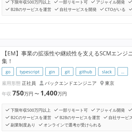
下限年収500万円以上
一部リモート可
アジャイル開発
B2Bのサービスを運営
自社サービスを開発
CTOがいる
【EM】事業の拡張性や継続性を支えるSCMエンジ
集！
go
typescript
gin
git
github
slack
…
雇用形態
正社員
バックエンドエンジニア
東京
750
1,400
年収
万円
〜
万円
下限年収500万円以上
一部リモート可
アジャイル開発
B2Cのサービスを運営
B2Bのサービスを運営
自社サービ
副業制度あり
オンラインで選考が受けられる