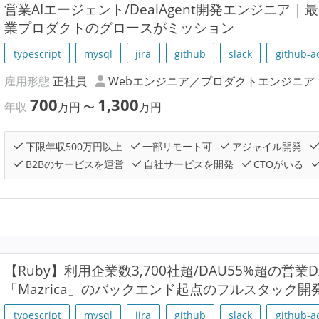
営業AIエージェント/DealAgent開発エンジニア |
業プロダクトのグロースがミッション
typescript
mysql
jira
github
slack
github-a
雇用形態
正社員
Webエンジニア／プロダクトエンジニア
700
1,300
年収
万円
〜
万円
下限年収500万円以上
一部リモート可
アジャイル開発
B2Bのサービスを運営
自社サービスを開発
CTOがいる
【Ruby】利用企業数3,700社超/DAU55%超の営
「Mazrica」のバックエンド起点のフルスタック
typescript
mysql
jira
github
slack
github-a