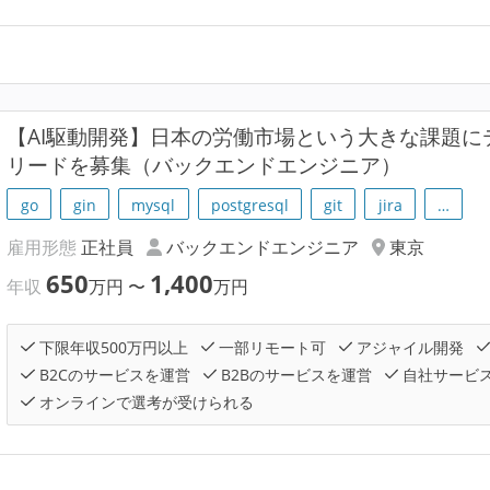
【AI駆動開発】日本の労働市場という大きな課題
リードを募集（バックエンドエンジニア）
go
gin
mysql
postgresql
git
jira
…
雇用形態
正社員
バックエンドエンジニア
東京
650
1,400
年収
万円
〜
万円
下限年収500万円以上
一部リモート可
アジャイル開発
B2Cのサービスを運営
B2Bのサービスを運営
自社サービ
オンラインで選考が受けられる