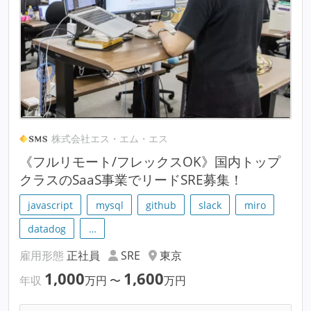
株式会社エス・エム・エス
《フルリモート/フレックスOK》国内トップ
クラスのSaaS事業でリードSRE募集！
javascript
mysql
github
slack
miro
datadog
…
雇用形態
正社員
SRE
東京
1,000
1,600
年収
万円
〜
万円