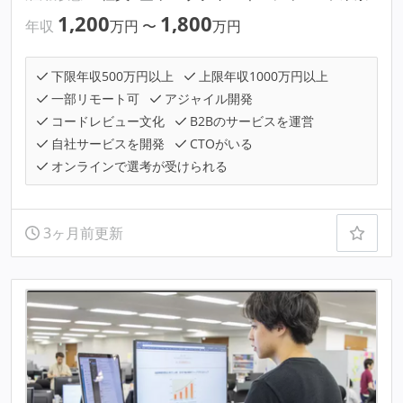
1,200
1,800
年収
万円
〜
万円
下限年収500万円以上
上限年収1000万円以上
一部リモート可
アジャイル開発
コードレビュー文化
B2Bのサービスを運営
自社サービスを開発
CTOがいる
オンラインで選考が受けられる
3ヶ月前更新