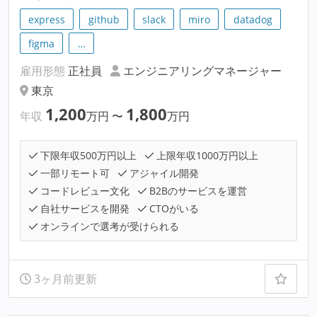
express
github
slack
miro
datadog
figma
…
雇用形態
正社員
エンジニアリングマネージャー
東京
1,200
1,800
年収
万円
〜
万円
下限年収500万円以上
上限年収1000万円以上
一部リモート可
アジャイル開発
コードレビュー文化
B2Bのサービスを運営
自社サービスを開発
CTOがいる
オンラインで選考が受けられる
3ヶ月前更新