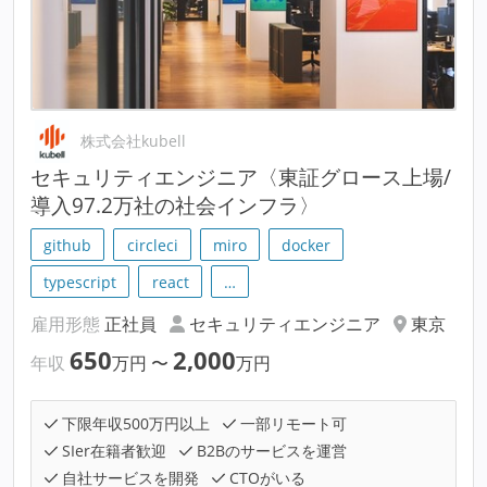
株式会社kubell
セキュリティエンジニア〈東証グロース上場/
導入97.2万社の社会インフラ〉
github
circleci
miro
docker
typescript
react
…
雇用形態
正社員
セキュリティエンジニア
東京
650
2,000
年収
万円
〜
万円
下限年収500万円以上
一部リモート可
SIer在籍者歓迎
B2Bのサービスを運営
自社サービスを開発
CTOがいる