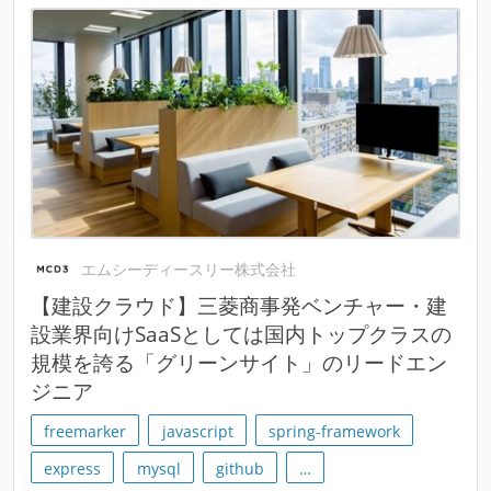
エムシーディースリー株式会社
【建設クラウド】三菱商事発ベンチャー・建
設業界向けSaaSとしては国内トップクラスの
規模を誇る「グリーンサイト」のリードエン
ジニア
freemarker
javascript
spring-framework
express
mysql
github
…