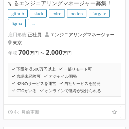
するエンジニアリングマネージャー募集！
github
slack
miro
notion
fargate
figma
…
雇用形態
正社員
エンジニアリングマネージャー
東京
700
2,000
年収
万円
〜
万円
下限年収500万円以上
一部リモート可
言語未経験可
アジャイル開発
B2Bのサービスを運営
自社サービスを開発
CTOがいる
オンラインで選考が受けられる
4ヶ月前更新