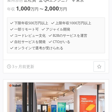
1,000
2,000
年収
万円
〜
万円
下限年収500万円以上
上限年収1000万円以上
一部リモート可
アジャイル開発
コードレビュー文化
B2Bのサービスを運営
自社サービスを開発
CTOがいる
オンラインで選考が受けられる
3ヶ月前更新