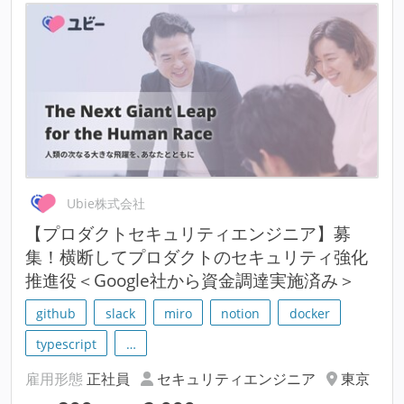
Ubie株式会社
【プロダクトセキュリティエンジニア】募
集！横断してプロダクトのセキュリティ強化
推進役＜Google社から資金調達実施済み＞
github
slack
miro
notion
docker
typescript
…
雇用形態
正社員
セキュリティエンジニア
東京