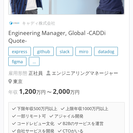
キャディ株式会社
Engineering Manager, Global -CADDi
Quote-
express
github
slack
miro
datadog
figma
…
雇用形態
正社員
エンジニアリングマネージャー
東京
1,200
2,000
年収
万円
〜
万円
下限年収500万円以上
上限年収1000万円以上
一部リモート可
アジャイル開発
コードレビュー文化
B2Bのサービスを運営
自社サービスを開発
CTOがいる