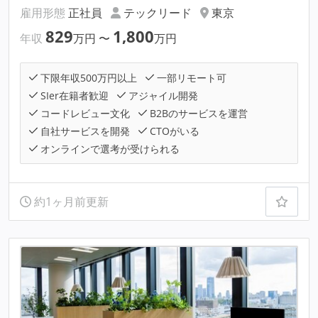
雇用形態
正社員
テックリード
東京
829
1,800
年収
万円
〜
万円
下限年収500万円以上
一部リモート可
SIer在籍者歓迎
アジャイル開発
コードレビュー文化
B2Bのサービスを運営
自社サービスを開発
CTOがいる
オンラインで選考が受けられる
約1ヶ月前更新