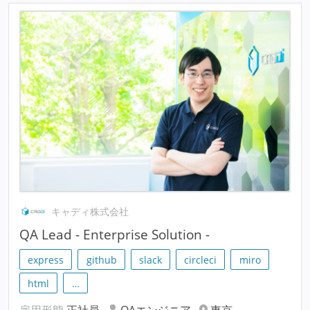
キャディ株式会社
QA Lead - Enterprise Solution -
express
github
slack
circleci
miro
html
…
雇用形態
正社員
QAエンジニア
東京