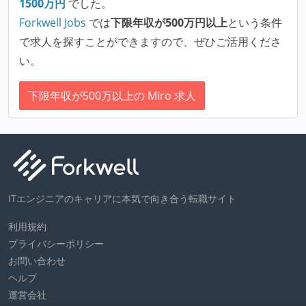
1500
万円
でした。
Forkwell Jobs
では
下限年収が500万円以上
という条件
で求人を探すことができますので、ぜひご活用くださ
い。
下限年収が500万以上の Miro 求人
ITエンジニアのキャリアに本気で向き合う転職サイト
利用規約
プライバシーポリシー
お問い合わせ
ヘルプ
運営会社