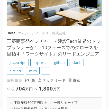
エムシーディースリー株式会社
三菱商事発ベンチャー・建設Tech業界のトッ
プランナーが1→10フェーズでのグロースを
目指す『ワークサイト』のリードエンジニア
javascript
express
github
slack
circleci
miro
…
雇用形態
正社員
テックリード
東京
704
1,800
年収
万円
〜
万円
下限年収500万円以上
一部リモート可
SIer在籍者歓迎
アジャイル開発