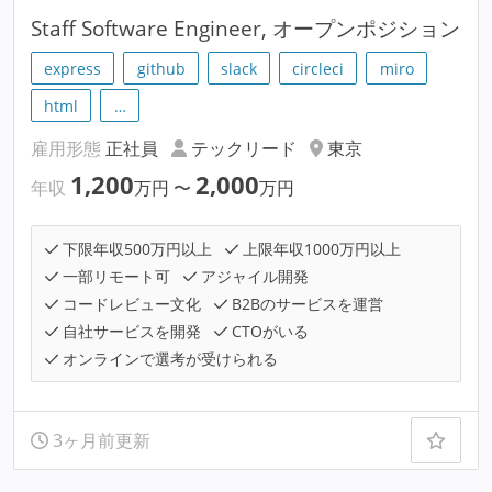
Staff Software Engineer, オープンポジション
express
github
slack
circleci
miro
html
…
雇用形態
正社員
テックリード
東京
1,200
2,000
年収
万円
〜
万円
下限年収500万円以上
上限年収1000万円以上
一部リモート可
アジャイル開発
コードレビュー文化
B2Bのサービスを運営
自社サービスを開発
CTOがいる
オンラインで選考が受けられる
3ヶ月前更新