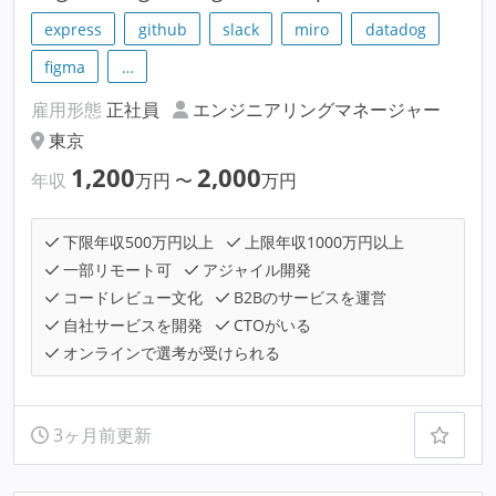
express
github
slack
miro
datadog
figma
…
雇用形態
正社員
エンジニアリングマネージャー
東京
1,200
2,000
年収
万円
〜
万円
下限年収500万円以上
上限年収1000万円以上
一部リモート可
アジャイル開発
コードレビュー文化
B2Bのサービスを運営
自社サービスを開発
CTOがいる
オンラインで選考が受けられる
3ヶ月前更新