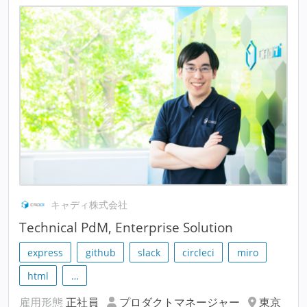
キャディ株式会社
Technical PdM, Enterprise Solution
express
github
slack
circleci
miro
html
…
雇用形態
正社員
プロダクトマネージャー
東京