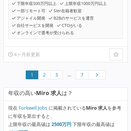
下限年収500万円以上
上限年収1000万円以上
一部リモート可
SIer在籍者歓迎
アジャイル開発
B2Bのサービスを運営
自社サービスを開発
CTOがいる
オンラインで選考が受けられる
4ヶ月前更新
…
1
2
3
7
年収の高い
Miro 求人
は？
現在
Forkwell Jobs
に掲載されている
Miro 求人
を参考
に年収を算出すると、
上限年収の最高値は
2500
万円
下限年収の最高値は