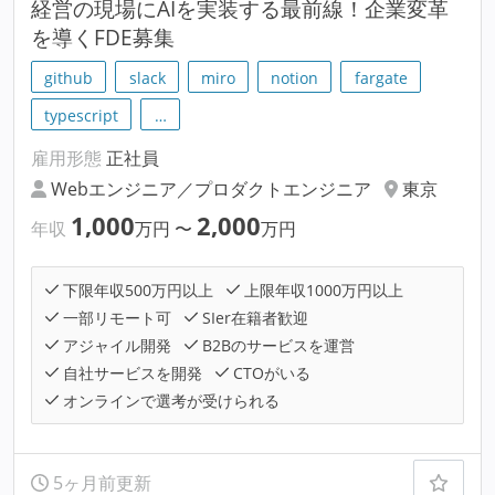
経営の現場にAIを実装する最前線！企業変革
を導くFDE募集
github
slack
miro
notion
fargate
typescript
…
雇用形態
正社員
Webエンジニア／プロダクトエンジニア
東京
1,000
2,000
年収
万円
〜
万円
下限年収500万円以上
上限年収1000万円以上
一部リモート可
SIer在籍者歓迎
アジャイル開発
B2Bのサービスを運営
自社サービスを開発
CTOがいる
オンラインで選考が受けられる
5ヶ月前更新