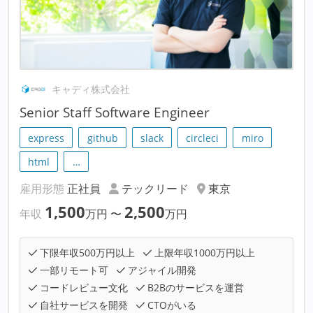
キャディ株式会社
Senior Staff Software Engineer
express
github
slack
circleci
miro
html
…
雇用形態
正社員
テックリード
東京
1,500
2,500
年収
万円
〜
万円
下限年収500万円以上
上限年収1000万円以上
一部リモート可
アジャイル開発
コードレビュー文化
B2Bのサービスを運営
自社サービスを開発
CTOがいる