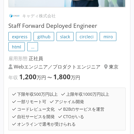
キャディ株式会社
Staff Forward Deployed Engineer
express
github
slack
circleci
miro
html
…
雇用形態
正社員
Webエンジニア／プロダクトエンジニア
東京
1,200
1,800
年収
万円
〜
万円
下限年収500万円以上
上限年収1000万円以上
一部リモート可
アジャイル開発
コードレビュー文化
B2Bのサービスを運営
自社サービスを開発
CTOがいる
オンラインで選考が受けられる