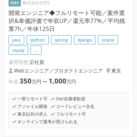
株式会社ESES
開発エンジニア◆フルリモート可能／案件選
択&単価評価で年収UP／還元率77%／平均残
業7h／年休125日
java
python
spring
django
oracle
mysql
…
雇用形態
正社員
Webエンジニア／プロダクトエンジニア
東京
350
1,000
年収
万円
〜
万円
一部リモート可
SIer在籍者歓迎
アジャイル開発
コードレビュー文化
東京以外の求人
フルリモート可
オンラインで選考が受けられる