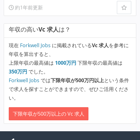
約1年前更新
年収の高い
Vc 求人
は？
現在
Forkwell Jobs
に掲載されている
Vc 求人
を参考に
年収を算出すると、
上限年収の最高値は
1000
万円
下限年収の最高値は
350
万円
でした。
Forkwell Jobs
では
下限年収が500万円以上
という条件
で求人を探すことができますので、ぜひご活用くださ
い。
下限年収が500万以上の Vc 求人