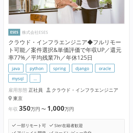
株式会社ESES
クラウド・インフラエンジニア◆フルリモー
ト可能／案件選択&単価評価で年収UP／還元
率77%／平均残業7h／年休125日
java
python
spring
django
oracle
mysql
…
雇用形態
正社員
クラウド・インフラエンジニア
東京
350
1,000
年収
万円
〜
万円
一部リモート可
SIer在籍者歓迎
アジャイル開発
コードレビュー文化