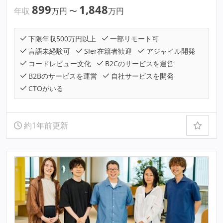
899
1,848
年収
万円
〜
万円
下限年収500万円以上
一部リモート可
言語未経験可
SIer在籍者歓迎
アジャイル開発
コードレビュー文化
B2Cのサービスを運営
B2Bのサービスを運営
自社サービスを開発
CTOがいる
約1年前更新