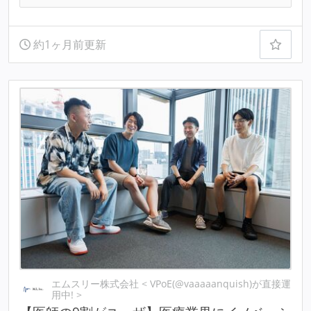
約1ヶ月前更新
エムスリー株式会社 < VPoE(@vaaaaanquish)が直接運
用中! >