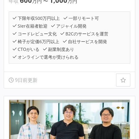
600
1,000
年収
万円
〜
万円
下限年収500万円以上
一部リモート可
SIer在籍者歓迎
アジャイル開発
コードレビュー文化
B2Cのサービスを運営
椅子が定価6万円以上
自社サービスを開発
CTOがいる
副業制度あり
オンラインで選考が受けられる
9日前更新