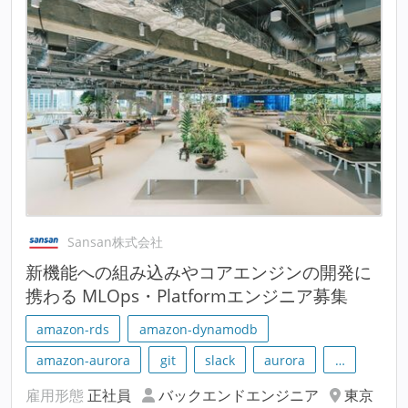
Sansan株式会社
新機能への組み込みやコアエンジンの開発に
携わる MLOps・Platformエンジニア募集
amazon-rds
amazon-dynamodb
amazon-aurora
git
slack
aurora
…
雇用形態
正社員
バックエンドエンジニア
東京