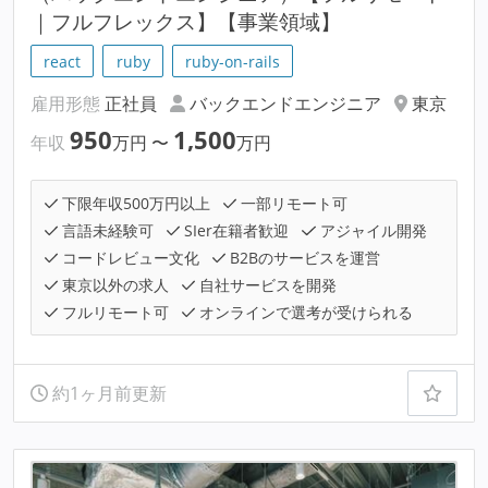
｜フルフレックス】【事業領域】
react
ruby
ruby-on-rails
雇用形態
正社員
バックエンドエンジニア
東京
950
1,500
年収
万円
〜
万円
下限年収500万円以上
一部リモート可
言語未経験可
SIer在籍者歓迎
アジャイル開発
コードレビュー文化
B2Bのサービスを運営
東京以外の求人
自社サービスを開発
フルリモート可
オンラインで選考が受けられる
約1ヶ月前更新