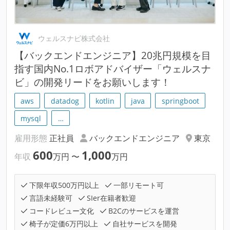
ウェルスナビ株式会社
【バックエンドエンジニア】20兆円規模を目
指す国内No.1ロボアドバイザー「ウェルスナ
ビ」の開発リードをお願いします！
aws
datadog
kotlin
java
springboot
mysql
…
雇用形態
正社員
バックエンドエンジニア
東京
600
1,000
年収
万円
〜
万円
下限年収500万円以上
一部リモート可
言語未経験可
SIer在籍者歓迎
コードレビュー文化
B2Cのサービスを運営
椅子が定価6万円以上
自社サービスを開発