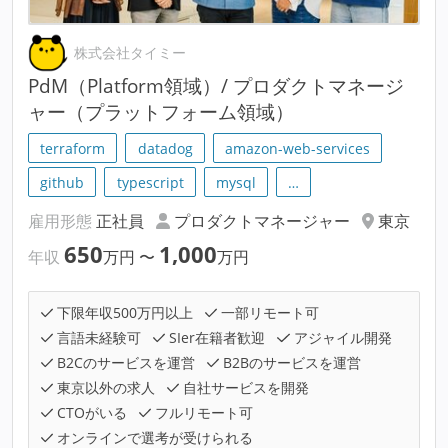
株式会社タイミー
PdM（Platform領域）/ プロダクトマネージ
ャー（プラットフォーム領域）
terraform
datadog
amazon-web-services
github
typescript
mysql
…
雇用形態
正社員
プロダクトマネージャー
東京
650
1,000
年収
万円
〜
万円
下限年収500万円以上
一部リモート可
言語未経験可
SIer在籍者歓迎
アジャイル開発
B2Cのサービスを運営
B2Bのサービスを運営
東京以外の求人
自社サービスを開発
CTOがいる
フルリモート可
オンラインで選考が受けられる