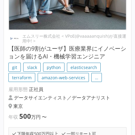
エムスリー株式会社 < VPoE(@vaaaaanquish)が直接運
用中! >
【医師の9割がユーザ】医療業界にイノベーシ
ョンを届けるAI・機械学習エンジニア
git
slack
python
elasticsearch
terraform
amazon-web-services
…
雇用形態
正社員
データサイエンティスト／データアナリスト
東京
500
年収
万円
〜
下限年収500万円以上
一部リモート可