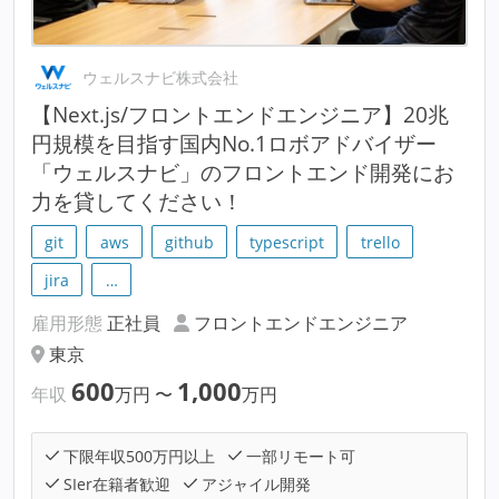
ウェルスナビ株式会社
【Next.js/フロントエンドエンジニア】20兆
円規模を目指す国内No.1ロボアドバイザー
「ウェルスナビ」のフロントエンド開発にお
力を貸してください！
git
aws
github
typescript
trello
jira
…
雇用形態
正社員
フロントエンドエンジニア
東京
600
1,000
年収
万円
〜
万円
下限年収500万円以上
一部リモート可
SIer在籍者歓迎
アジャイル開発