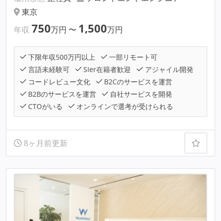
東京
750
1,500
年収
万円
〜
万円
下限年収500万円以上
一部リモート可
言語未経験可
SIer在籍者歓迎
アジャイル開発
コードレビュー文化
B2Cのサービスを運営
B2Bのサービスを運営
自社サービスを開発
CTOがいる
オンラインで選考が受けられる
8ヶ月前更新