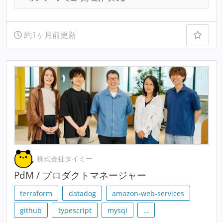
約1ヶ月前更新
株式会社タイミー
PdM / プロダクトマネージャー
terraform
datadog
amazon-web-services
github
typescript
mysql
…