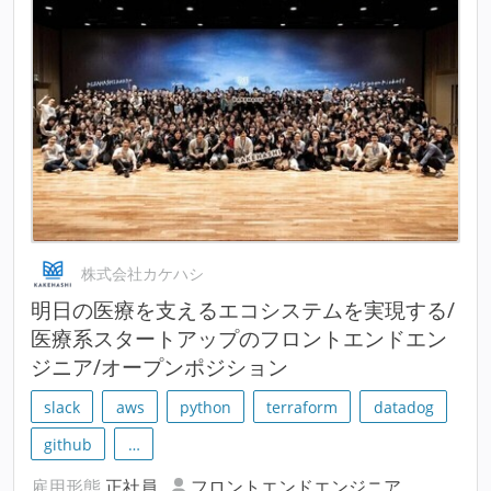
株式会社カケハシ
明⽇の医療を支えるエコシステムを実現する/
医療系スタートアップのフロントエンドエン
ジニア/オープンポジション
slack
aws
python
terraform
datadog
github
…
雇用形態
正社員
フロントエンドエンジニア