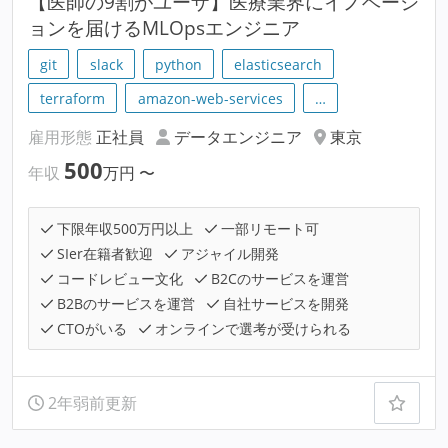
【医師の9割がユーザ】医療業界にイノベーシ
ョンを届けるMLOpsエンジニア
git
slack
python
elasticsearch
terraform
amazon-web-services
…
雇用形態
正社員
データエンジニア
東京
500
年収
万円
〜
下限年収500万円以上
一部リモート可
SIer在籍者歓迎
アジャイル開発
コードレビュー文化
B2Cのサービスを運営
B2Bのサービスを運営
自社サービスを開発
CTOがいる
オンラインで選考が受けられる
2年弱前更新