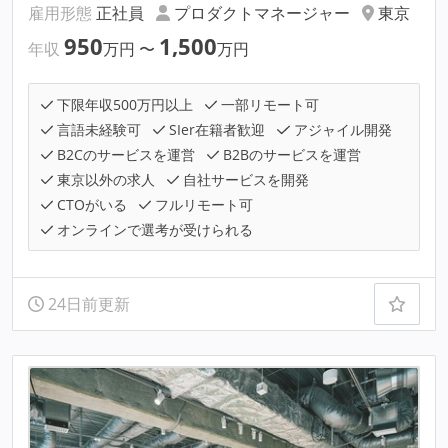
雇用形態
正社員
プロダクトマネージャー
東京
950
1,500
年収
万円
〜
万円
下限年収500万円以上
一部リモート可
言語未経験可
SIer在籍者歓迎
アジャイル開発
B2Cのサービスを運営
B2Bのサービスを運営
東京以外の求人
自社サービスを開発
CTOがいる
フルリモート可
オンラインで選考が受けられる
24日前更新