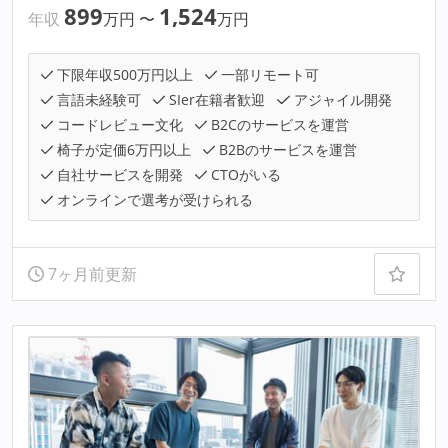
899
1,524
年収
万円
〜
万円
下限年収500万円以上
一部リモート可
言語未経験可
SIer在籍者歓迎
アジャイル開発
コードレビュー文化
B2Cのサービスを運営
椅子が定価6万円以上
B2Bのサービスを運営
自社サービスを開発
CTOがいる
オンラインで選考が受けられる
7ヶ月前更新