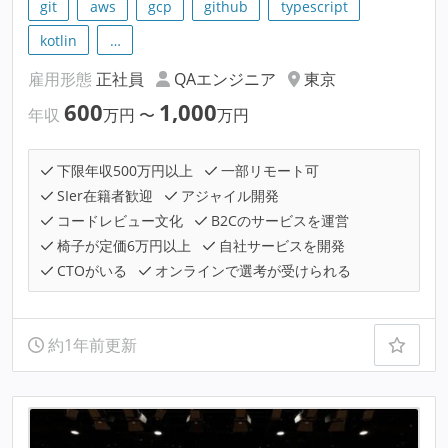
git
aws
gcp
github
typescript
kotlin
…
雇用形態
正社員
QAエンジニア
東京
600
1,000
年収
万円
〜
万円
下限年収500万円以上
一部リモート可
SIer在籍者歓迎
アジャイル開発
コードレビュー文化
B2Cのサービスを運営
椅子が定価6万円以上
自社サービスを開発
CTOがいる
オンラインで選考が受けられる
約1年前更新