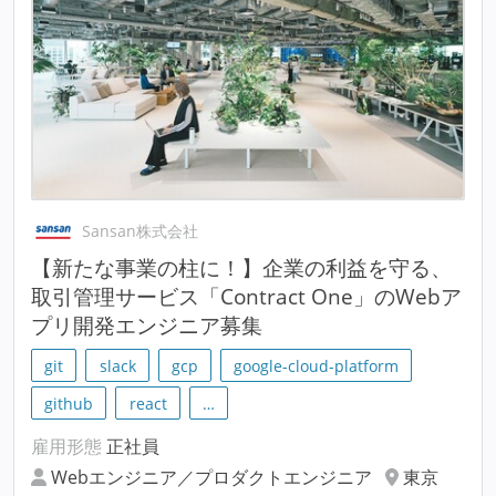
Sansan株式会社
【新たな事業の柱に！】企業の利益を守る、
取引管理サービス「Contract One」のWebア
プリ開発エンジニア募集
git
slack
gcp
google-cloud-platform
github
react
…
雇用形態
正社員
Webエンジニア／プロダクトエンジニア
東京