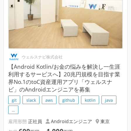
ウェルスナビ株式会社
【Android Kotlin/お金の悩みを解決し一生涯
利用するサービスへ】20兆円規模を目指す業
界No.1のtoC資産運用アプリ「ウェルスナ
ビ」のAndroidエンジニアを募集
git
slack
aws
github
kotlin
java
…
雇用形態
正社員
Androidエンジニア
東京