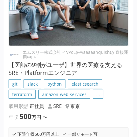
エムスリー株式会社 < VPoE(@vaaaaanquish)が直接運
用中! >
【医師の9割がユーザ】世界の医療を支える
SRE・Platformエンジニア
git
slack
python
elasticsearch
terraform
amazon-web-services
…
雇用形態
正社員
SRE
東京
500
年収
万円
〜
下限年収500万円以上
一部リモート可