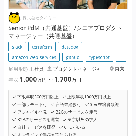
株式会社タイミー
Senior PdM（共通基盤）/シニアプロダクト
マネージャー（共通基盤）
slack
terraform
datadog
amazon-web-services
github
typescript
…
雇用形態
正社員
プロダクトマネージャー
東京
1,000
1,700
年収
万円
〜
万円
下限年収500万円以上
上限年収1000万円以上
一部リモート可
言語未経験可
SIer在籍者歓迎
アジャイル開発
B2Cのサービスを運営
B2Bのサービスを運営
東京以外の求人
自社サービスを開発
CTOがいる
オンラインで選考が受けられる