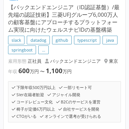
【バックエンドエンジニア（ID認証基盤）/最
先端の認証技術】三菱UFJグループ6,000万人
の顧客基盤にアプローチするプラットフォー
ム実現に向けたウェルスナビIDの基盤構築
slack
datadog
github
typescript
java
springboot
…
雇用形態
正社員
バックエンドエンジニア
東京
600
1,100
年収
万円
〜
万円
下限年収500万円以上
一部リモート可
SIer在籍者歓迎
アジャイル開発
コードレビュー文化
B2Cのサービスを運営
椅子が定価6万円以上
自社サービスを開発
CTOがいる
オンラインで選考が受けられる