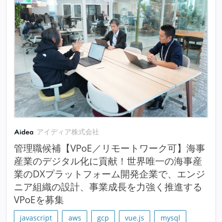
アイディア株式会社
管理職候補【VPoE／リモートワーク可】海事
産業のデジタル化に貢献！世界唯一の海事産
業のDXプラットフォーム開発企業で、エンジ
ニア組織の設計、事業成長を力強く推進する
VPoEを募集
javascript
aws
gcp
vue.js
mysql