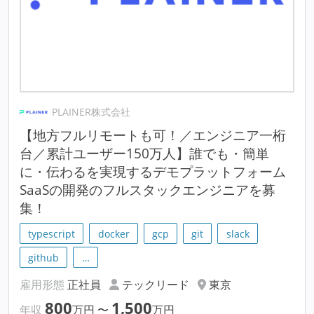
PLAINER株式会社
【地方フルリモートも可！／エンジニア一桁
台／累計ユーザー150万人】誰でも・簡単
に・伝わるを実現するデモプラットフォーム
SaaSの開発のフルスタックエンジニアを募
集！
typescript
docker
gcp
git
slack
github
…
雇用形態
正社員
テックリード
東京
800
1,500
年収
万円
〜
万円