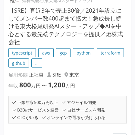
燈株式会社(東大発AIスタートアップ)
【SRE】直近3年で売上30倍／2021年設立に
してメンバー数400超まで拡大！急成長し続
ける東大松尾研発AIスタートアップ◆AIを中
心とする最先端テクノロジーを提供／燈株式
会社
typescript
aws
gcp
python
terraform
github
…
雇用形態
正社員
SRE
東京
800
1,200
年収
万円
〜
万円
下限年収500万円以上
アジャイル開発
B2Bのサービスを運営
自社サービスを開発
CTOがいる
オンラインで選考が受けられる