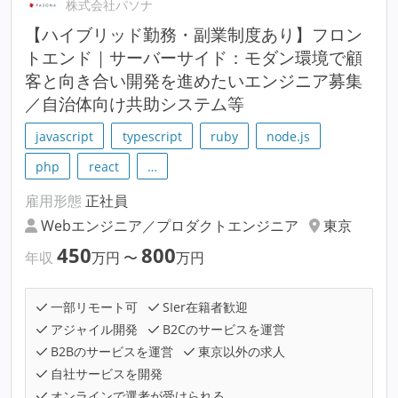
株式会社パソナ
【ハイブリッド勤務・副業制度あり】フロン
トエンド｜サーバーサイド：モダン環境で顧
客と向き合い開発を進めたいエンジニア募集
／自治体向け共助システム等
javascript
typescript
ruby
node.js
php
react
…
雇用形態
正社員
Webエンジニア／プロダクトエンジニア
東京
450
800
年収
万円
〜
万円
一部リモート可
SIer在籍者歓迎
アジャイル開発
B2Cのサービスを運営
B2Bのサービスを運営
東京以外の求人
自社サービスを開発
オンラインで選考が受けられる