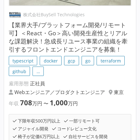
株式会社BuySell Technologies
【業界大手/プラットフォーム開発/リモート
可】＜React・Go＞高い開発生産性とリアル
な課題解決！急成長リユース事業の組織を牽
引するフロントエンドエンジニアを募集！
typescript
docker
gcp
go
terraform
github
…
雇用形態
正社員
Webエンジニア／プロダクトエンジニア
東京
708
1,000
年収
万円
〜
万円
下限年収500万円以上
一部リモート可
アジャイル開発
コードレビュー文化
椅子が定価6万円以上
自社サービスを開発