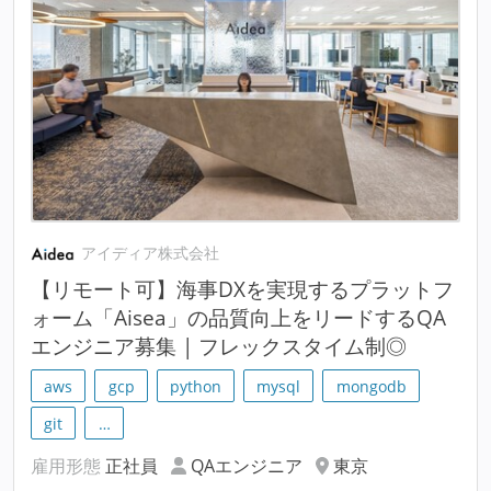
アイディア株式会社
【リモート可】海事DXを実現するプラットフ
ォーム「Aisea」の品質向上をリードするQA
エンジニア募集 | フレックスタイム制◎
aws
gcp
python
mysql
mongodb
git
…
雇用形態
正社員
QAエンジニア
東京