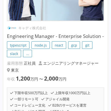
キャディ株式会社
Engineering Manager - Enterprise Solution -
typescript
node.js
react
gcp
git
slack
…
雇用形態
正社員
エンジニアリングマネージャー
東京
1,200
2,000
年収
万円
〜
万円
下限年収500万円以上
上限年収1000万円以上
一部リモート可
アジャイル開発
コードレビュー文化
B2Bのサービスを運営