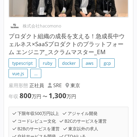
株式会社hacomono
プロダクト組織の成長を支える！急成長中ウ
ェルネス×SaaSプロダクトのプラットフォー
ム エンジニア_スクラムマスター_EM
typescript
ruby
docker
aws
gcp
vue.js
…
雇用形態
正社員
SRE
東京
800
1,300
年収
万円
〜
万円
下限年収500万円以上
アジャイル開発
コードレビュー文化
B2Cのサービスを運営
B2Bのサービスを運営
東京以外の求人
自社サービスを開発
CTOがいる