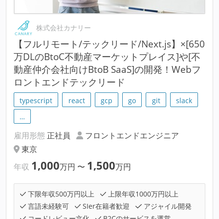
株式会社カナリー
【フルリモート/テックリード/Next.js】×[650
万DLのBtoC不動産マーケットプレイス]や[不
動産仲介会社向けBtoB SaaS]の開発！Webフ
ロントエンドテックリード
typescript
react
gcp
go
git
slack
…
雇用形態
正社員
フロントエンドエンジニア
東京
1,000
1,500
年収
万円
〜
万円
下限年収500万円以上
上限年収1000万円以上
言語未経験可
SIer在籍者歓迎
アジャイル開発
コードレビュー文化
B2Cのサービスを運営