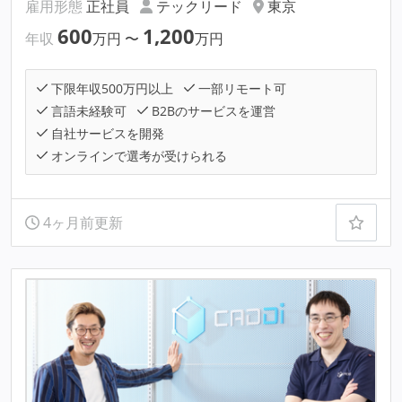
雇用形態
正社員
テックリード
東京
600
1,200
年収
万円
〜
万円
下限年収500万円以上
一部リモート可
言語未経験可
B2Bのサービスを運営
自社サービスを開発
オンラインで選考が受けられる
4ヶ月前更新