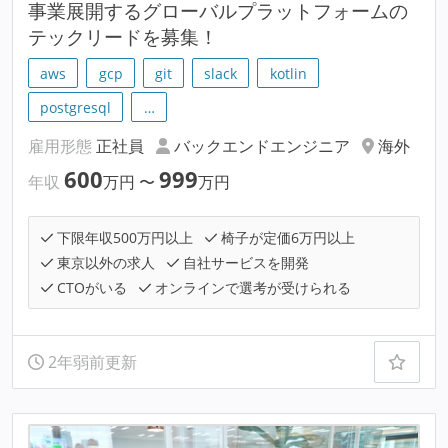
事業展開するグローバルプラットフォームの
テックリードを募集！
aws
gcp
git
slack
kotlin
postgresql
…
雇用形態
正社員
バックエンドエンジニア
海外
600
999
年収
万円
〜
万円
下限年収500万円以上
椅子が定価6万円以上
東京以外の求人
自社サービスを開発
CTOがいる
オンラインで選考が受けられる
2年弱前更新