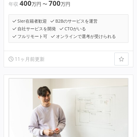
400
700
年収
万円
〜
万円
SIer在籍者歓迎
B2Bのサービスを運営
自社サービスを開発
CTOがいる
フルリモート可
オンラインで選考が受けられる
11ヶ月前更新