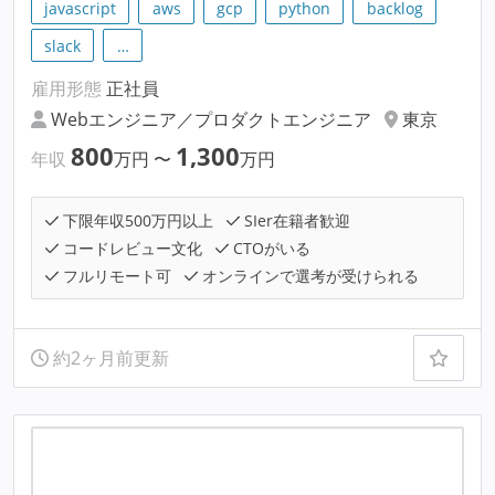
javascript
aws
gcp
python
backlog
slack
…
雇用形態
正社員
Webエンジニア／プロダクトエンジニア
東京
800
1,300
年収
万円
〜
万円
下限年収500万円以上
SIer在籍者歓迎
コードレビュー文化
CTOがいる
フルリモート可
オンラインで選考が受けられる
約2ヶ月前更新