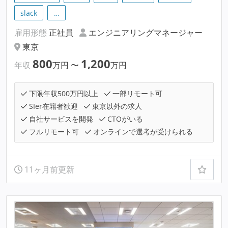
slack
…
雇用形態
正社員
エンジニアリングマネージャー
東京
800
1,200
年収
万円
〜
万円
下限年収500万円以上
一部リモート可
SIer在籍者歓迎
東京以外の求人
自社サービスを開発
CTOがいる
フルリモート可
オンラインで選考が受けられる
11ヶ月前更新