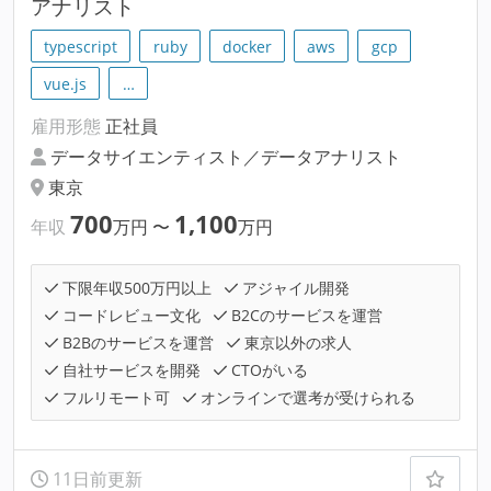
アナリスト
typescript
ruby
docker
aws
gcp
vue.js
…
雇用形態
正社員
データサイエンティスト／データアナリスト
東京
700
1,100
年収
万円
〜
万円
下限年収500万円以上
アジャイル開発
コードレビュー文化
B2Cのサービスを運営
B2Bのサービスを運営
東京以外の求人
自社サービスを開発
CTOがいる
フルリモート可
オンラインで選考が受けられる
11日前更新