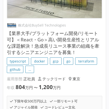
株式会社BuySell Technologies
【業界大手/プラットフォーム開発/リモート
可】＜React・Go＞高い開発生産性とリアル
な課題解決！急成長リユース事業の組織を牽
引するシニアエンジニアを募集！
typescript
docker
gcp
go
terraform
github
…
雇用形態
正社員
テックリード
東京
804
1,200
年収
万円
〜
万円
下限年収500万円以上
一部リモート可
アジャイル開発
コードレビュー文化