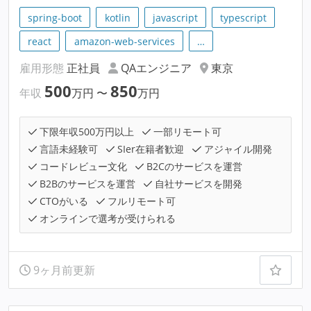
spring-boot
kotlin
javascript
typescript
react
amazon-web-services
…
雇用形態
正社員
QAエンジニア
東京
500
850
年収
万円
〜
万円
下限年収500万円以上
一部リモート可
言語未経験可
SIer在籍者歓迎
アジャイル開発
コードレビュー文化
B2Cのサービスを運営
B2Bのサービスを運営
自社サービスを開発
CTOがいる
フルリモート可
オンラインで選考が受けられる
9ヶ月前更新