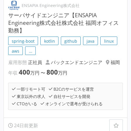
ENSAPIA Engineering株式会社
サーバサイドエンジニア【ENSAPIA
Engineering株式会社株式会社 福岡オフィス
勤務】
spring-boot
kotlin
github
java
linux
aws
…
雇用形態
正社員
バックエンドエンジニア
福岡
400
800
年収
万円
〜
万円
一部リモート可
B2Cのサービスを運営
東京以外の求人
自社サービスを開発
CTOがいる
オンラインで選考が受けられる
24日前更新