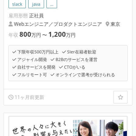
slack
java
…
雇用形態
正社員
Webエンジニア／プロダクトエンジニア
東京
800
1,200
年収
万円
〜
万円
下限年収500万円以上
SIer在籍者歓迎
アジャイル開発
B2Bのサービスを運営
自社サービスを開発
CTOがいる
フルリモート可
オンラインで選考が受けられる
11ヶ月前更新