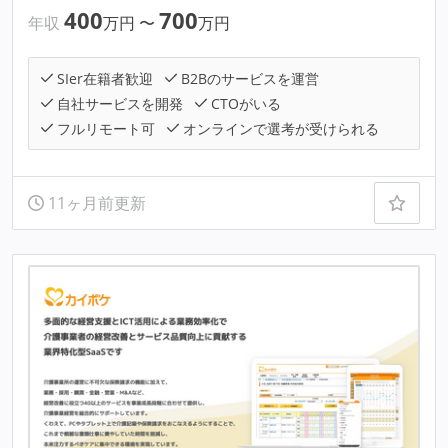
400
700
年収
万円
〜
万円
SIer在籍者歓迎
B2Bのサービスを運営
自社サービスを開発
CTOがいる
フルリモート可
オンラインで選考が受けられる
11ヶ月前更新