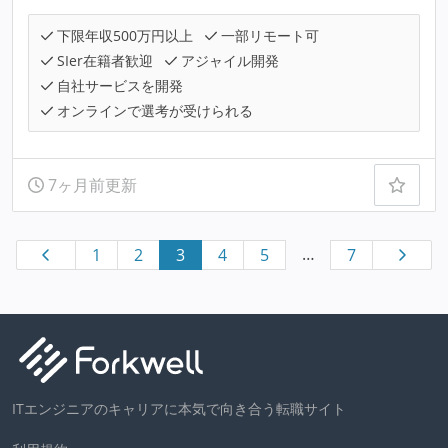
下限年収500万円以上
一部リモート可
SIer在籍者歓迎
アジャイル開発
自社サービスを開発
オンラインで選考が受けられる
7ヶ月前更新
…
1
2
3
4
5
7
ITエンジニアのキャリアに本気で向き合う転職サイト