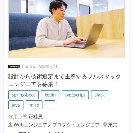
ContractS株式会社
設計から技術選定まで主導するフルスタック
エンジニアを募集！
spring-boot
kotlin
typescript
slack
java
miro
…
雇用形態
正社員
Webエンジニア／プロダクトエンジニア
東京