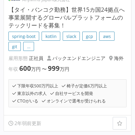
【タイ・バンコク勤務】世界15カ国24拠点へ
事業展開するグローバルプラットフォームの
テックリードを募集！
spring-boot
kotlin
slack
gcp
aws
git
…
雇用形態
正社員
バックエンドエンジニア
海外
600
999
年収
万円
〜
万円
下限年収500万円以上
椅子が定価6万円以上
東京以外の求人
自社サービスを開発
CTOがいる
オンラインで選考が受けられる
2年弱前更新