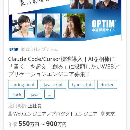
株式会社オプティム
Claude Code/Cursor標準導入｜AIを相棒に
「書く」を超え「創る」に没頭したいWEBア
プリケーションエンジニア募集！
spring-boot
javascript
typescript
docker
slack
java
…
雇用形態
正社員
Webエンジニア／プロダクトエンジニア
東京
550
900
年収
万円
〜
万円