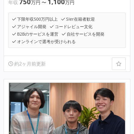
750
1,100
年収
万円
〜
万円
下限年収500万円以上
SIer在籍者歓迎
アジャイル開発
コードレビュー文化
B2Bのサービスを運営
自社サービスを開発
オンラインで選考が受けられる
約2ヶ月前更新