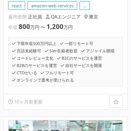
react
amazon-web-services
…
雇用形態
正社員
QAエンジニア
東京
800
1,200
年収
万円
〜
万円
下限年収500万円以上
一部リモート可
言語未経験可
SIer在籍者歓迎
アジャイル開発
コードレビュー文化
B2Cのサービスを運営
B2Bのサービスを運営
自社サービスを開発
CTOがいる
フルリモート可
オンラインで選考が受けられる
10ヶ月前更新