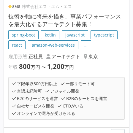
株式会社エス・エム・エス
技術を軸に将来を描き、事業パフォーマンス
を最大化するアーキテクト募集！
spring-boot
kotlin
javascript
typescript
react
amazon-web-services
…
雇用形態
正社員
アーキテクト
東京
800
1,200
年収
万円
〜
万円
下限年収500万円以上
一部リモート可
言語未経験可
アジャイル開発
B2Cのサービスを運営
B2Bのサービスを運営
自社サービスを開発
CTOがいる
オンラインで選考が受けられる