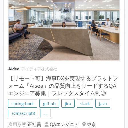
アイディア株式会社
【リモート可】海事DXを実現するプラットフ
ォーム「Aisea」の品質向上をリードするQA
エンジニア募集 | フレックスタイム制◎
spring-boot
github
jira
slack
java
ecmascript8
…
雇用形態
正社員
QAエンジニア
東京