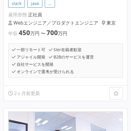
slack
java
…
雇用形態
正社員
Webエンジニア／プロダクトエンジニア
東京
450
700
年収
万円
〜
万円
一部リモート可
SIer在籍者歓迎
アジャイル開発
B2Bのサービスを運営
自社サービスを開発
オンラインで選考が受けられる
2ヶ月前更新