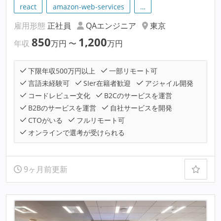
react
amazon-web-services
…
雇用形態
正社員
QAエンジニア
東京
850
1,200
年収
万円
〜
万円
下限年収500万円以上
一部リモート可
言語未経験可
SIer在籍者歓迎
アジャイル開発
コードレビュー文化
B2Cのサービスを運営
B2Bのサービスを運営
自社サービスを開発
CTOがいる
フルリモート可
オンラインで選考が受けられる
9ヶ月前更新