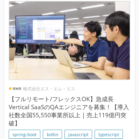
株式会社エス・エム・エス
【フルリモート/フレックスOK】急成長
Vertical SaaSのQAエンジニアを募集！【導入
社数全国55,550事業所以上 | 売上119億円突
破】
spring-boot
kotlin
javascript
typescript