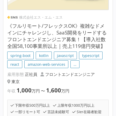
株式会社エス・エム・エス
《フルリモート/フレックスOK》複雑なドメ
インにチャレンジし、SaaS開発をリードする
フロントエンドエンジニア募集！【導入社数
全国58,100事業所以上 | 売上119億円突破】
spring-boot
kotlin
javascript
typescript
react
amazon-web-services
…
雇用形態
正社員
フロントエンドエンジニア
東京
1,000
1,600
年収
万円
〜
万円
下限年収500万円以上
上限年収1000万円以上
一部リモート可
言語未経験可
SIer在籍者歓迎