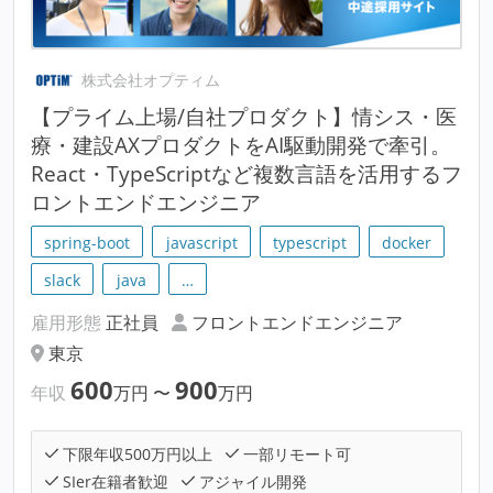
株式会社オプティム
【プライム上場/自社プロダクト】情シス・医
療・建設AXプロダクトをAI駆動開発で牽引。
React・TypeScriptなど複数言語を活用するフ
ロントエンドエンジニア
spring-boot
javascript
typescript
docker
slack
java
…
雇用形態
正社員
フロントエンドエンジニア
東京
600
900
年収
万円
〜
万円
下限年収500万円以上
一部リモート可
SIer在籍者歓迎
アジャイル開発