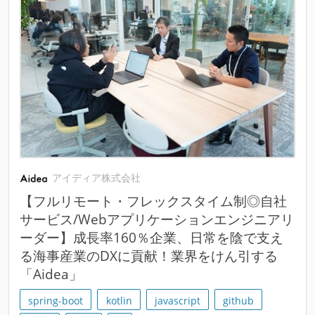
アイディア株式会社
【フルリモート・フレックスタイム制◎自社
サービス/Webアプリケーションエンジニアリ
ーダー】成長率160％企業、日常を陰で支え
る海事産業のDXに貢献！業界をけん引する
「Aidea」
spring-boot
kotlin
javascript
github