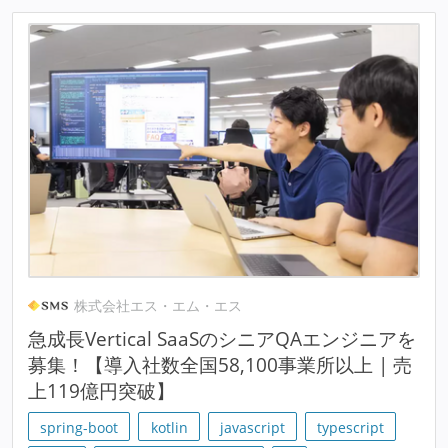
株式会社エス・エム・エス
急成長Vertical SaaSのシニアQAエンジニアを
募集！【導入社数全国58,100事業所以上 | 売
上119億円突破】
spring-boot
kotlin
javascript
typescript