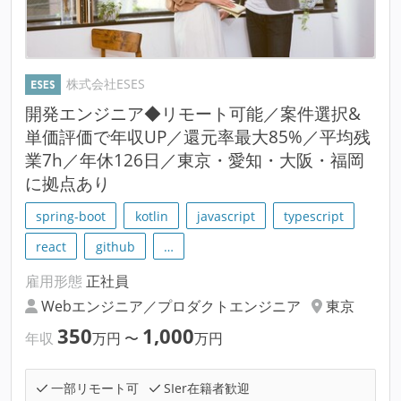
株式会社ESES
開発エンジニア◆リモート可能／案件選択&
単価評価で年収UP／還元率最大85%／平均残
業7h／年休126日／東京・愛知・大阪・福岡
に拠点あり
spring-boot
kotlin
javascript
typescript
react
github
…
雇用形態
正社員
Webエンジニア／プロダクトエンジニア
東京
350
1,000
年収
万円
〜
万円
一部リモート可
SIer在籍者歓迎