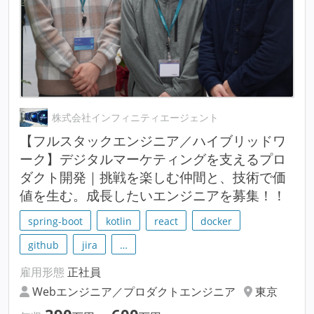
株式会社インフィニティエージェント
【フルスタックエンジニア／ハイブリッドワ
ーク】デジタルマーケティングを支えるプロ
ダクト開発｜挑戦を楽しむ仲間と、技術で価
値を生む。成長したいエンジニアを募集！！
spring-boot
kotlin
react
docker
github
jira
…
雇用形態
正社員
Webエンジニア／プロダクトエンジニア
東京