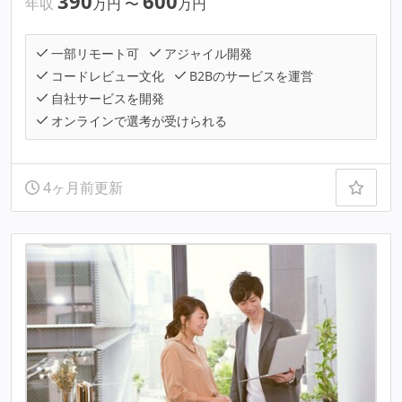
390
600
年収
万円
〜
万円
一部リモート可
アジャイル開発
コードレビュー文化
B2Bのサービスを運営
自社サービスを開発
オンラインで選考が受けられる
4ヶ月前更新